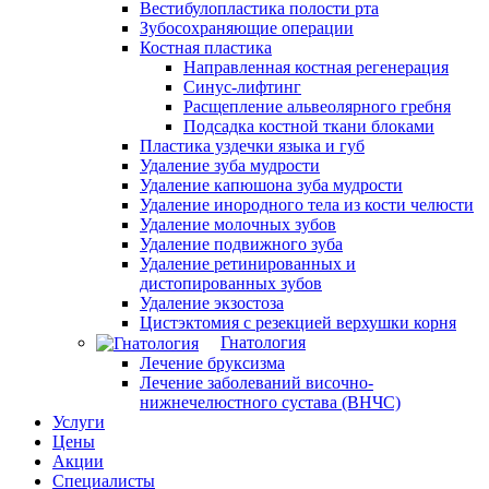
Вестибулопластика полости рта
Зубосохраняющие операции
Костная пластика
Направленная костная регенерация
Синус-лифтинг
Расщепление альвеолярного гребня
Подсадка костной ткани блоками
Пластика уздечки языка и губ
Удаление зуба мудрости
Удаление капюшона зуба мудрости
Удаление инородного тела из кости челюсти
Удаление молочных зубов
Удаление подвижного зуба
Удаление ретинированных и
дистопированных зубов
Удаление экзостоза
Цистэктомия с резекцией верхушки корня
Гнатология
Лечение бруксизма
Лечение заболеваний височно-
нижнечелюстного сустава (ВНЧС)
Услуги
Цены
Акции
Специалисты