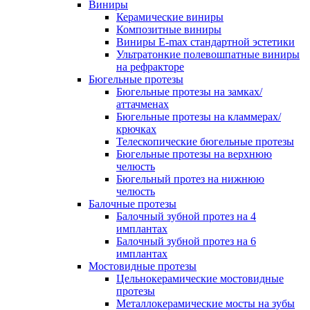
Виниры
Керамические виниры
Композитные виниры
Виниры E-max стандартной эстетики
Ультратонкие полевошпатные виниры
на рефракторе
Бюгельные протезы
Бюгельные протезы на замках/
аттачменах
Бюгельные протезы на кламмерах/
крючках
Телескопические бюгельные протезы
Бюгельные протезы на верхнюю
челюсть
Бюгельный протез на нижнюю
челюсть
Балочные протезы
Балочный зубной протез на 4
имплантах
Балочный зубной протез на 6
имплантах
Мостовидные протезы
Цельнокерамические мостовидные
протезы
Металлокерамические мосты на зубы