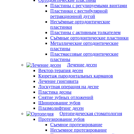
Ортодонтические пластины
Пластины с регулируемыми винтами
Пластинки с вестибулярной
ретракционной дугой
Несъёмные ортодонтические
пластинки
Пластины с активным толкателем
Съёмные ортодонтические пластинки
Металлические ортодонтические
пластины
Пластмассовые ортодонтические
пластины
Лечение десен
Вектор-терапия десен
Кюретаж пародонтальных карманов
Лечение гингивита
Лоскутная операция на десне
Пластика десны
Снятие зубных отложений
Шинирование зубов
Плазмолифтинг десен
Ортопедическая стоматология
Протезирование зубов
Съемное протезирование
Несъемное протезирование