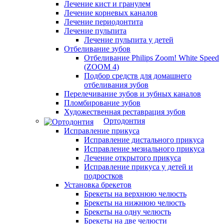
Лечение кист и гранулем
Лечение корневых каналов
Лечение периодонтита
Лечение пульпита
Лечение пульпита у детей
Отбеливание зубов
Отбеливание Philips Zoom! White Speed
(ZOOM 4)
Подбор средств для домашнего
отбеливания зубов
Перелечивание зубов и зубных каналов
Пломбирование зубов
Художественная реставрация зубов
Ортодонтия
Исправление прикуса
Исправление дистального прикуса
Исправление мезиального прикуса
Лечение открытого прикуса
Исправление прикуса у детей и
подростков
Установка брекетов
Брекеты на верхнюю челюсть
Брекеты на нижнюю челюсть
Брекеты на одну челюсть
Брекеты на две челюсти