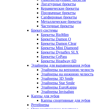
Лигатурные брекеты
Керамические брекеты
Прозрачные брекеты
Сапфировые брекеты
Металлические брекеты
Частичные брекеты
Брекет-системы
Брекеты BioMim
Брекеты Damon Q
Брекеты Damon Clear
Брекеты Mini Diamond
Брекеты Dynaflex SLX
Брекеты CePass
Брекеты Headway 6D
Элайнеры для выравнивания зубов
Элайнеры на верхнюю челюсть
Элайнеры на нижнюю челюсть
Элайнеры 3D Smile
Элайнеры Star Smile
Элайнеры EuroKappa
Элайнеры Invisalign
Каппы для зубов
Каппы спортивные для зубов
Ретейнеры