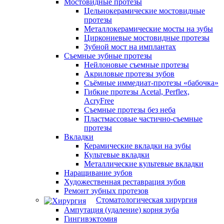
Мостовидные протезы
Цельнокерамические мостовидные
протезы
Металлокерамические мосты на зубы
Циркониевые мостовидные протезы
Зубной мост на имплантах
Съемные зубные протезы
Нейлоновые съемные протезы
Акриловые протезы зубов
Съёмные иммедиат‑протезы «бабочка»
Гибкие протезы Acetal, Perflex,
AcryFree
Съемные протезы без неба
Пластмассовые частично-съемные
протезы
Вкладки
Керамические вкладки на зубы
Культевые вкладки
Металлические культевые вкладки
Наращивание зубов
Художественная реставрация зубов
Ремонт зубных протезов
Стоматологическая хирургия
Ампутация (удаление) корня зуба
Гингивэктомия