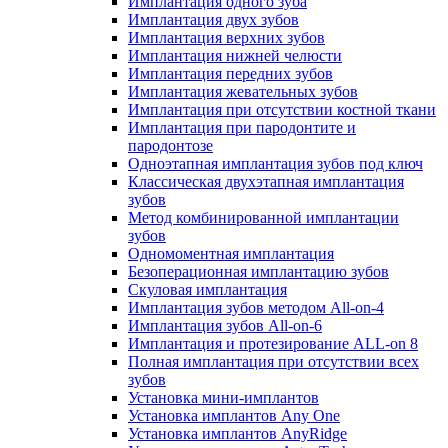
Имплантация одного зуба
Имплантация двух зубов
Имплантация верхних зубов
Имплантация нижней челюсти
Имплантация передних зубов
Имплантация жевательных зубов
Имплантация при отсутствии костной ткани
Имплантация при пародонтите и
пародонтозе
Одноэтапная имплантация зубов под ключ
Классическая двухэтапная имплантация
зубов
Метод комбинированной имплантации
зубов
Одномоментная имплантация
Безоперационная имплантацию зубов
Скуловая имплантация
Имплантация зубов методом All-on-4
Имплантация зубов All-on-6
Имплантация и протезирование ALL-on 8
Полная имплантация при отсутствии всех
зубов
Установка мини-имплантов
Установка имплантов Any One
Установка имплантов AnyRidge