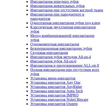
Имплантация передних зубов
Имплантация жевательных зубов
Имплантация при отсутствии костной ткани
Имплантация при пародонтите и
пародонтозе
Одноэтапная имплантация зубов под ключ
Классическая двухэтапная имплантация
зубов
Метод комбинированной имплантации
зубов
Одномоментная имплантация
Безоперационная имплантацию зубов
Скуловая имплантация
Имплантация зубов методом All-on-4
Имплантация зубов All-on-6
Имплантация и протезирование ALL-on 8
Полная имплантация при отсутствии всех
зубов
Установка мини-имплантов
Установка имплантов Any One
Установка имплантов AnyRidge
Установка имплантов Astra Tech
Установка имплантов IMPRO
Установка имплантов Nobel Biocare
Установка имплантов Osstem