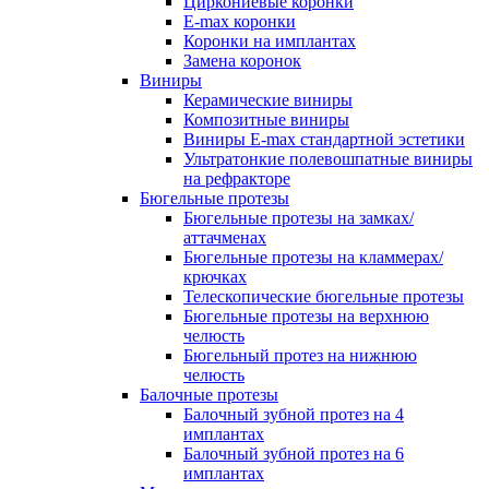
Циркониевые коронки
E-max коронки
Коронки на имплантах
Замена коронок
Виниры
Керамические виниры
Композитные виниры
Виниры E-max стандартной эстетики
Ультратонкие полевошпатные виниры
на рефракторе
Бюгельные протезы
Бюгельные протезы на замках/
аттачменах
Бюгельные протезы на кламмерах/
крючках
Телескопические бюгельные протезы
Бюгельные протезы на верхнюю
челюсть
Бюгельный протез на нижнюю
челюсть
Балочные протезы
Балочный зубной протез на 4
имплантах
Балочный зубной протез на 6
имплантах