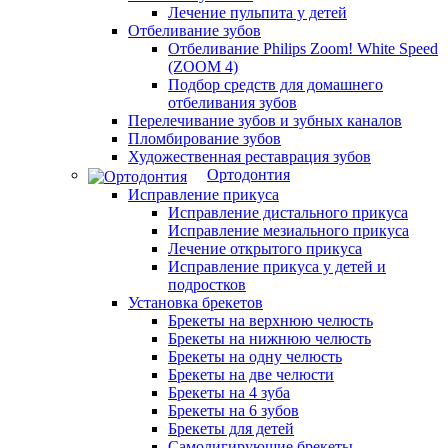
Лечение пульпита у детей
Отбеливание зубов
Отбеливание Philips Zoom! White Speed
(ZOOM 4)
Подбор средств для домашнего
отбеливания зубов
Перелечивание зубов и зубных каналов
Пломбирование зубов
Художественная реставрация зубов
Ортодонтия
Исправление прикуса
Исправление дистального прикуса
Исправление мезиального прикуса
Лечение открытого прикуса
Исправление прикуса у детей и
подростков
Установка брекетов
Брекеты на верхнюю челюсть
Брекеты на нижнюю челюсть
Брекеты на одну челюсть
Брекеты на две челюсти
Брекеты на 4 зуба
Брекеты на 6 зубов
Брекеты для детей
Самолигирующие брекеты