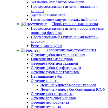
Установка имплантов Straumann
Профессиональная гигиена имплантов и
коронок
Удаление имплантов
Изготовление хирургических шаблонов
Профессиональная гигиена
Профессиональная гигиена полости рта при
ношении брекетов
Профессиональная гигиена имплантов и
коронок
Ремотерапия зубов
Терапевтическая стоматология
Лечение зубов под микроскопом
Гиперплазия эмали зубов
Лечение зубов под седацией
Лечение зубов с коффердамом
Лечение зубов с оптрагейтом
Наращивание зуба
Лечение кариеса
Лечение кариеса молочных зубов
Лечение кариеса без бормашины ICON
Лечение кист и гранулем
Лечение корневых каналов
Лечение периодонтита
Лечение пульпита