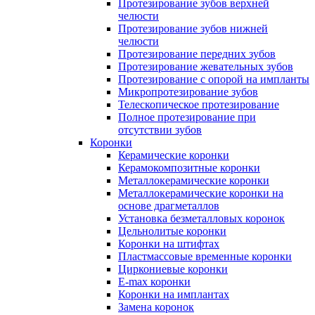
Протезирование зубов верхней
челюсти
Протезирование зубов нижней
челюсти
Протезирование передних зубов
Протезирование жевательных зубов
Протезирование с опорой на импланты
Микропротезирование зубов
Телескопическое протезирование
Полное протезирование при
отсутствии зубов
Коронки
Керамические коронки
Керамокомпозитные коронки
Металлокерамические коронки
Металлокерамические коронки на
основе драгметаллов
Установка безметалловых коронок
Цельнолитые коронки
Коронки на штифтах
Пластмассовые временные коронки
Циркониевые коронки
E-max коронки
Коронки на имплантах
Замена коронок