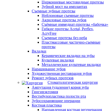
Циркониевые мостовидные протезы
Зубной мост на имплантах
Съемные зубные протезы
Нейлоновые съемные протезы
Акриловые протезы зубов
Съёмные иммедиат‑протезы «бабочка»
Гибкие протезы Acetal, Perflex,
AcryFree
Съемные протезы без неба
Пластмассовые частично-съемные
протезы
Вкладки
Керамические вкладки на зубы
Культевые вкладки
Металлические культевые вкладки
Наращивание зубов
Художественная реставрация зубов
Ремонт зубных протезов
Стоматологическая хирургия
Ампутация (удаление) корня зуба
Гингивэктомия
Вестибулопластика полости рта
Зубосохраняющие операции
Костная пластика
Направленная костная регенерация