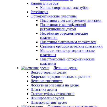
Каппы для зубов
Каппы спортивные для зубов
Ретейнеры
Ортодонтические пластины
Пластины с регулируемыми винтами
Пластинки с вестибулярной
ретракционной дугой
Несъёмные ортодонтические
пластинки
Пластины с активным толкателем
Съёмные ортодонтические пластинки
Металлические ортодонтические
пластины
Пластмассовые ортодонтические
пластины
Лечение десен
Вектор-терапия десен
Кюретаж пародонтальных карманов
Лечение гингивита
Лоскутная операция на десне
Пластика десны
Снятие зубных отложений
Шинирование зубов
Плазмолифтинг десен
Ортопедическая стоматология