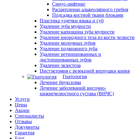
Синус-лифтинг
Расщепление альвеолярного гребня
Подсадка костной ткани блоками
Пластика уздечки языка и губ
Удаление зуба мудрости
Удаление капюшона зуба мудрости
Удаление инородного тела из кости челюсти
Удаление молочных зубов
Удаление подвижного зуба
Удаление ретинированных и
дистопированных зубов
Удаление экзостоза
Цистэктомия с резекцией верхушки корня
Гнатология
Лечение бруксизма
Лечение заболеваний височно-
нижнечелюстного сустава (ВНЧС)
Услуги
Цены
Акции
Специалисты
Отзывы
Документы
Гарантия
Блог