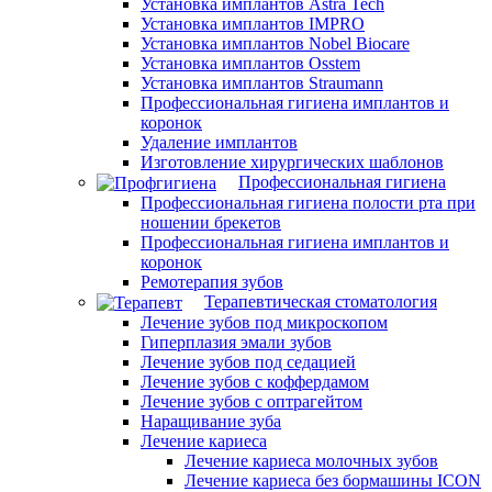
Установка имплантов Astra Tech
Установка имплантов IMPRO
Установка имплантов Nobel Biocare
Установка имплантов Osstem
Установка имплантов Straumann
Профессиональная гигиена имплантов и
коронок
Удаление имплантов
Изготовление хирургических шаблонов
Профессиональная гигиена
Профессиональная гигиена полости рта при
ношении брекетов
Профессиональная гигиена имплантов и
коронок
Ремотерапия зубов
Терапевтическая стоматология
Лечение зубов под микроскопом
Гиперплазия эмали зубов
Лечение зубов под седацией
Лечение зубов с коффердамом
Лечение зубов с оптрагейтом
Наращивание зуба
Лечение кариеса
Лечение кариеса молочных зубов
Лечение кариеса без бормашины ICON