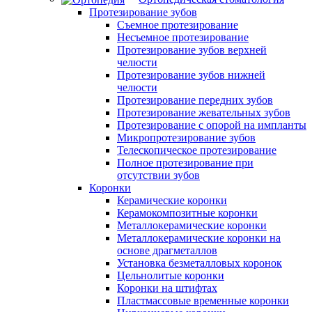
Протезирование зубов
Съемное протезирование
Несъемное протезирование
Протезирование зубов верхней
челюсти
Протезирование зубов нижней
челюсти
Протезирование передних зубов
Протезирование жевательных зубов
Протезирование с опорой на импланты
Микропротезирование зубов
Телескопическое протезирование
Полное протезирование при
отсутствии зубов
Коронки
Керамические коронки
Керамокомпозитные коронки
Металлокерамические коронки
Металлокерамические коронки на
основе драгметаллов
Установка безметалловых коронок
Цельнолитые коронки
Коронки на штифтах
Пластмассовые временные коронки