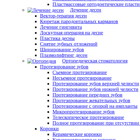
Пластмассовые ортодонтические пласт
Лечение десен
Вектор-терапия десен
Кюретаж пародонтальных карманов
Лечение гингивита
Лоскутная операция на десне
Пластика десны
Снятие зубных отложений
Шинирование зубов
Плазмолифтинг десен
Ортопедическая стоматология
Протезирование зубов
Съемное протезирование
Несъемное протезирование
Протезирование зубов верхней челюсти
Протезирование зубов нижней челюсти
Протезирование передних зубов
Протезирование жевательных зубов
Протезирование с опорой на импланты
Микропротезирование зубов
Телескопическое протезирование
Полное протезирование при отсутствии
Коронки
Керамические коронки
Керамокомпозитные коронки