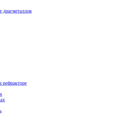
е драгметаллов
а рефракторе
х
ках
ь