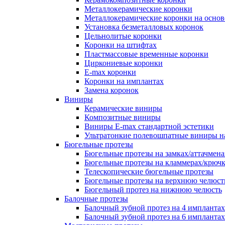
Металлокерамические коронки
Металлокерамические коронки на основ
Установка безметалловых коронок
Цельнолитые коронки
Коронки на штифтах
Пластмассовые временные коронки
Циркониевые коронки
E-max коронки
Коронки на имплантах
Замена коронок
Виниры
Керамические виниры
Композитные виниры
Виниры E-max стандартной эстетики
Ультратонкие полевошпатные виниры н
Бюгельные протезы
Бюгельные протезы на замках/аттачмена
Бюгельные протезы на кламмерах/крюч
Телескопические бюгельные протезы
Бюгельные протезы на верхнюю челюст
Бюгельный протез на нижнюю челюсть
Балочные протезы
Балочный зубной протез на 4 имплантах
Балочный зубной протез на 6 имплантах