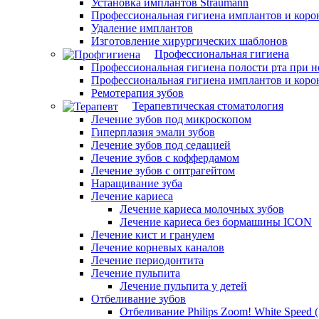
Установка имплантов Straumann
Профессиональная гигиена имплантов и коро
Удаление имплантов
Изготовление хирургических шаблонов
Профессиональная гигиена
Профессиональная гигиена полости рта при 
Профессиональная гигиена имплантов и коро
Ремотерапия зубов
Терапевтическая стоматология
Лечение зубов под микроскопом
Гиперплазия эмали зубов
Лечение зубов под седацией
Лечение зубов с коффердамом
Лечение зубов с оптрагейтом
Наращивание зуба
Лечение кариеса
Лечение кариеса молочных зубов
Лечение кариеса без бормашины ICON
Лечение кист и гранулем
Лечение корневых каналов
Лечение периодонтита
Лечение пульпита
Лечение пульпита у детей
Отбеливание зубов
Отбеливание Philips Zoom! White Speed