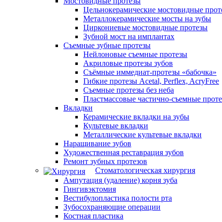
Мостовидные протезы
Цельнокерамические мостовидные прот
Металлокерамические мосты на зубы
Циркониевые мостовидные протезы
Зубной мост на имплантах
Съемные зубные протезы
Нейлоновые съемные протезы
Акриловые протезы зубов
Съёмные иммедиат‑протезы «бабочка»
Гибкие протезы Acetal, Perflex, AcryFree
Съемные протезы без неба
Пластмассовые частично-съемные прот
Вкладки
Керамические вкладки на зубы
Культевые вкладки
Металлические культевые вкладки
Наращивание зубов
Художественная реставрация зубов
Ремонт зубных протезов
Стоматологическая хирургия
Ампутация (удаление) корня зуба
Гингивэктомия
Вестибулопластика полости рта
Зубосохраняющие операции
Костная пластика