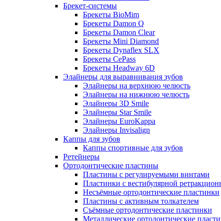
Брекет-системы
Брекеты BioMim
Брекеты Damon Q
Брекеты Damon Clear
Брекеты Mini Diamond
Брекеты Dynaflex SLX
Брекеты CePass
Брекеты Headway 6D
Элайнеры для выравнивания зубов
Элайнеры на верхнюю челюсть
Элайнеры на нижнюю челюсть
Элайнеры 3D Smile
Элайнеры Star Smile
Элайнеры EuroKappa
Элайнеры Invisalign
Каппы для зубов
Каппы спортивные для зубов
Ретейнеры
Ортодонтические пластины
Пластины с регулируемыми винтами
Пластинки с вестибулярной ретракцион
Несъёмные ортодонтические пластинки
Пластины с активным толкателем
Съёмные ортодонтические пластинки
Металлические ортодонтические пласт