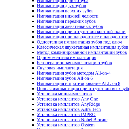
Имплантация одного зуба
Имплантация двух зубов
Имплантация верхних зубов
Имплантация нижней челюсти
Имплантация передних зубов
Имплантация жевательных зубов
Имплантация при отсутствии костной ткани
Имплантация при пародонтите и пародонтозе
Одноэтапная имплантация зубов под ключ
Классическая двухэтапная имплантация зубов
Метод комбинированной имплантации зубов
Одномоментная имплантация
Безоперационная имплантацию зубов
Скуловая имплантация
Имплантация зубов методом All-on-4
Имплантация зубов All-on-6
Имплантация и протезирование ALL-on 8
Полная имплантация при отсутствии всех зуб
Установка мини-имплантов
Установка имплантов Any One
Установка имплантов AnyRidge
Установка имплантов Astra Tech
Установка имплантов IMPRO
Установка имплантов Nobel Biocare
Установка имплантов Osstem