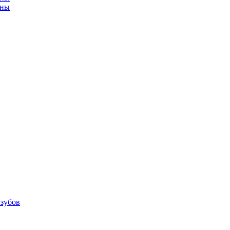
ины
 зубов