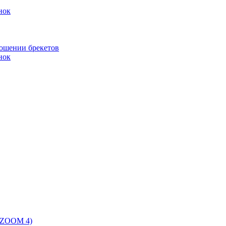
нок
ношении брекетов
нок
 (ZOOM 4)