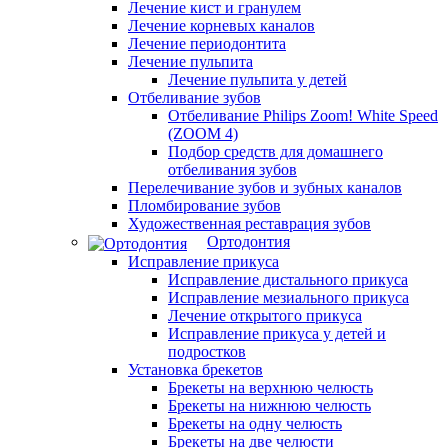
Лечение кист и гранулем
Лечение корневых каналов
Лечение периодонтита
Лечение пульпита
Лечение пульпита у детей
Отбеливание зубов
Отбеливание Philips Zoom! White Speed
(ZOOM 4)
Подбор средств для домашнего
отбеливания зубов
Перелечивание зубов и зубных каналов
Пломбирование зубов
Художественная реставрация зубов
Ортодонтия
Исправление прикуса
Исправление дистального прикуса
Исправление мезиального прикуса
Лечение открытого прикуса
Исправление прикуса у детей и
подростков
Установка брекетов
Брекеты на верхнюю челюсть
Брекеты на нижнюю челюсть
Брекеты на одну челюсть
Брекеты на две челюсти