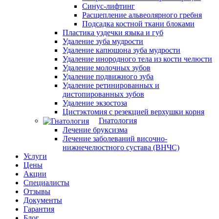
Синус-лифтинг
Расщепление альвеолярного гребня
Подсадка костной ткани блоками
Пластика уздечки языка и губ
Удаление зуба мудрости
Удаление капюшона зуба мудрости
Удаление инородного тела из кости челюсти
Удаление молочных зубов
Удаление подвижного зуба
Удаление ретинированных и
дистопированных зубов
Удаление экзостоза
Цистэктомия с резекцией верхушки корня
Гнатология
Лечение бруксизма
Лечение заболеваний височно-
нижнечелюстного сустава (ВНЧС)
Услуги
Цены
Акции
Специалисты
Отзывы
Документы
Гарантия
Блог