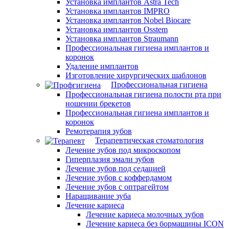
Установка имплантов Astra Tech
Установка имплантов IMPRO
Установка имплантов Nobel Biocare
Установка имплантов Osstem
Установка имплантов Straumann
Профессиональная гигиена имплантов и
коронок
Удаление имплантов
Изготовление хирургических шаблонов
Профессиональная гигиена
Профессиональная гигиена полости рта при
ношении брекетов
Профессиональная гигиена имплантов и
коронок
Ремотерапия зубов
Терапевтическая стоматология
Лечение зубов под микроскопом
Гиперплазия эмали зубов
Лечение зубов под седацией
Лечение зубов с коффердамом
Лечение зубов с оптрагейтом
Наращивание зуба
Лечение кариеса
Лечение кариеса молочных зубов
Лечение кариеса без бормашины ICON