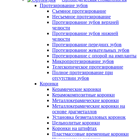
Протезирование зубов
Съемное протезирование
Несъемное протезирование
Протезирование зубов верхней
челюсти
Протезирование зубов нижней
челюсти
Протезирование передних зубов
Протезирование жевательных зубов
Протезирование с опорой на импланты
Микропротезирование зубов
Телескопическое протезирование
Полное протезирование при
отсутствии зубов
Коронки
Керамические коронки
Керамокомпозитные коронки
Металлокерамические коронки
Металлокерамические коронки на
основе драгметаллов
Установка безметалловых коронок
Цельнолитые коронки
Коронки на штифтах
Пластмассовые временные коронки