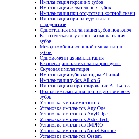
Имплантация передних зубов
Имплантация жевательных зубов
Имплантация при отсутствии костной ткани
Имплантация при пародонтите и
пародонтозе
Одноэтапная имплантация зубов под ключ
Классическая двухэтапная имплантация
зубов
Метод комбинированной имплантации
зубов
Одномоментная имплантация
Безоперационная имплантацию зубов
Скуловая имплантация
Имплантация зубов методом All-on-4
Имплантация зубов All-on-6
Имплантация и протезирование ALL-on 8
Полная имплантация при отсутствии всех
зубов
Установка мини-имплантов
Установка имплантов Any One
Установка имплантов AnyRidge
Установка имплантов Astra Tech
Установка имплантов IMPRO
Установка имплантов Nobel Biocare
Установка имплантов Osstem