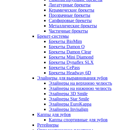
Лигатурные брекеты
Керамические брекеты
Прозрачные брекеты
Сапфировые брекеты
Металлические брекеты
Частичные брекеты
Брекет-системы
Брекеты BioMim
Брекеты Damon Q
Брекеты Damon Clear
Брекеты Mini Diamond
Брекеты Dynaflex SLX
Брекеты CePass
Брекеты Headway 6D
Элайнеры для выравнивания зубов
Элайнеры на верхнюю челюсть
Элайнеры на нижнюю челюсть
Элайнеры 3D Smile
Элайнеры Star Smile
Элайнеры EuroKappa
Элайнеры Invisalign
Каппы для зубов
Каппы спортивные для зубов
Ретейнеры