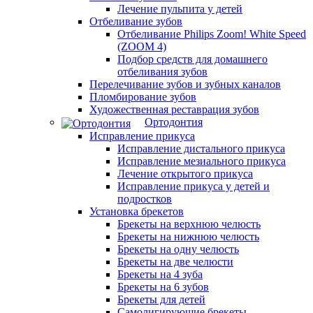
Лечение пульпита у детей
Отбеливание зубов
Отбеливание Philips Zoom! White Speed
(ZOOM 4)
Подбор средств для домашнего
отбеливания зубов
Перелечивание зубов и зубных каналов
Пломбирование зубов
Художественная реставрация зубов
Ортодонтия
Исправление прикуса
Исправление дистального прикуса
Исправление мезиального прикуса
Лечение открытого прикуса
Исправление прикуса у детей и
подростков
Установка брекетов
Брекеты на верхнюю челюсть
Брекеты на нижнюю челюсть
Брекеты на одну челюсть
Брекеты на две челюсти
Брекеты на 4 зуба
Брекеты на 6 зубов
Брекеты для детей
Самолигирующие брекеты