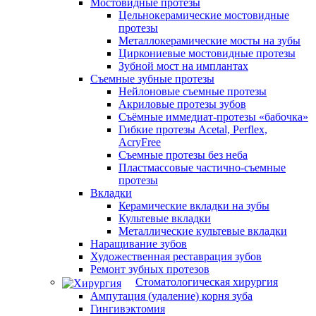
Мостовидные протезы
Цельнокерамические мостовидные
протезы
Металлокерамические мосты на зубы
Циркониевые мостовидные протезы
Зубной мост на имплантах
Съемные зубные протезы
Нейлоновые съемные протезы
Акриловые протезы зубов
Съёмные иммедиат‑протезы «бабочка»
Гибкие протезы Acetal, Perflex,
AcryFree
Съемные протезы без неба
Пластмассовые частично-съемные
протезы
Вкладки
Керамические вкладки на зубы
Культевые вкладки
Металлические культевые вкладки
Наращивание зубов
Художественная реставрация зубов
Ремонт зубных протезов
Стоматологическая хирургия
Ампутация (удаление) корня зуба
Гингивэктомия