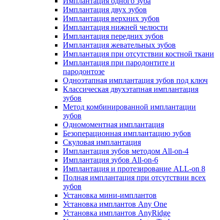
Имплантация одного зуба
Имплантация двух зубов
Имплантация верхних зубов
Имплантация нижней челюсти
Имплантация передних зубов
Имплантация жевательных зубов
Имплантация при отсутствии костной ткани
Имплантация при пародонтите и
пародонтозе
Одноэтапная имплантация зубов под ключ
Классическая двухэтапная имплантация
зубов
Метод комбинированной имплантации
зубов
Одномоментная имплантация
Безоперационная имплантацию зубов
Скуловая имплантация
Имплантация зубов методом All-on-4
Имплантация зубов All-on-6
Имплантация и протезирование ALL-on 8
Полная имплантация при отсутствии всех
зубов
Установка мини-имплантов
Установка имплантов Any One
Установка имплантов AnyRidge