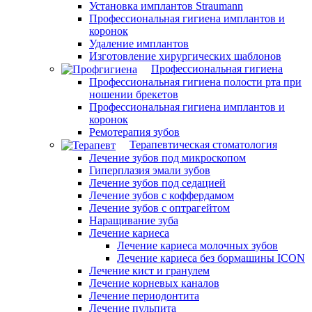
Установка имплантов Straumann
Профессиональная гигиена имплантов и
коронок
Удаление имплантов
Изготовление хирургических шаблонов
Профессиональная гигиена
Профессиональная гигиена полости рта при
ношении брекетов
Профессиональная гигиена имплантов и
коронок
Ремотерапия зубов
Терапевтическая стоматология
Лечение зубов под микроскопом
Гиперплазия эмали зубов
Лечение зубов под седацией
Лечение зубов с коффердамом
Лечение зубов с оптрагейтом
Наращивание зуба
Лечение кариеса
Лечение кариеса молочных зубов
Лечение кариеса без бормашины ICON
Лечение кист и гранулем
Лечение корневых каналов
Лечение периодонтита
Лечение пульпита