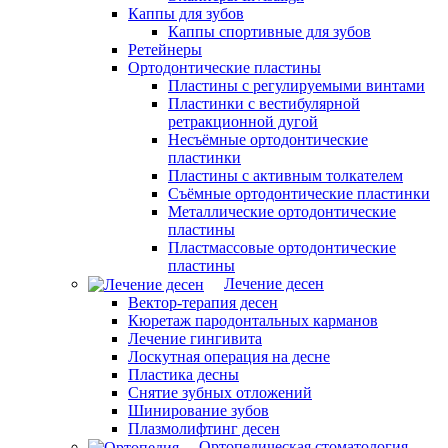
Каппы для зубов
Каппы спортивные для зубов
Ретейнеры
Ортодонтические пластины
Пластины с регулируемыми винтами
Пластинки с вестибулярной
ретракционной дугой
Несъёмные ортодонтические
пластинки
Пластины с активным толкателем
Съёмные ортодонтические пластинки
Металлические ортодонтические
пластины
Пластмассовые ортодонтические
пластины
Лечение десен
Вектор-терапия десен
Кюретаж пародонтальных карманов
Лечение гингивита
Лоскутная операция на десне
Пластика десны
Снятие зубных отложений
Шинирование зубов
Плазмолифтинг десен
Ортопедическая стоматология