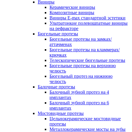
Виниры
Керамические виниры
Композитные виниры
Виниры E-max стандартной эстетики
Ультратонкие полевошпатные виниры
на рефракторе
Бюгельные протезы
Бюгельные протезы на замках/
аттачменах
Бюгельные протезы на кламмерах/
крючках
Телескопические бюгельные протезы
Бюгельные протезы на верхнюю
челюсть
Бюгельный протез на нижнюю
челюсть
Балочные протезы
Балочный зубной протез на 4
имплантах
Балочный зубной протез на 6
имплантах
Мостовидные протезы
Цельнокерамические мостовидные
протезы
Металлокерамические мосты на зубы