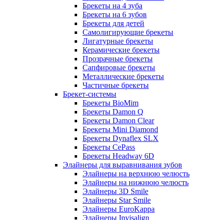
Брекеты на 4 зуба
Брекеты на 6 зубов
Брекеты для детей
Самолигирующие брекеты
Лигатурные брекеты
Керамические брекеты
Прозрачные брекеты
Сапфировые брекеты
Металлические брекеты
Частичные брекеты
Брекет-системы
Брекеты BioMim
Брекеты Damon Q
Брекеты Damon Clear
Брекеты Mini Diamond
Брекеты Dynaflex SLX
Брекеты CePass
Брекеты Headway 6D
Элайнеры для выравнивания зубов
Элайнеры на верхнюю челюсть
Элайнеры на нижнюю челюсть
Элайнеры 3D Smile
Элайнеры Star Smile
Элайнеры EuroKappa
Элайнеры Invisalign