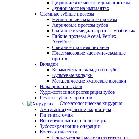
Циркониевые мостовидные протезы
Зубной мост на имплантах
Съемные зубные протезы
Нейлоновые съемные протезы
Акриловые протезы зубов
Съёмные иммедиат‑протезы «бабочка»
Гибкие протезы Acetal, Perflex,
AcryFree
Съемные протезы без неба
Пластмассовые частично-съемные
протезы
Вкладки
Керамические вкладки на зубы
Культевые вкладки
Металлические культевые вкладки
Наращивание зубов
Художественная реставрация зубов
Ремонт зубных протезов
Стоматологическая хирургия
Ампутация (удаление) корня зуба
Гингивэктомия
Вестибулопластика полости рта
Зубосохраняющие операции
Костная пластика
Направленная костная регенерация