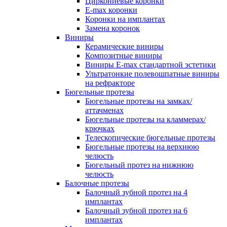
Циркониевые коронки
E-max коронки
Коронки на имплантах
Замена коронок
Виниры
Керамические виниры
Композитные виниры
Виниры E-max стандартной эстетики
Ультратонкие полевошпатные виниры
на рефракторе
Бюгельные протезы
Бюгельные протезы на замках/
аттачменах
Бюгельные протезы на кламмерах/
крючках
Телескопические бюгельные протезы
Бюгельные протезы на верхнюю
челюсть
Бюгельный протез на нижнюю
челюсть
Балочные протезы
Балочный зубной протез на 4
имплантах
Балочный зубной протез на 6
имплантах