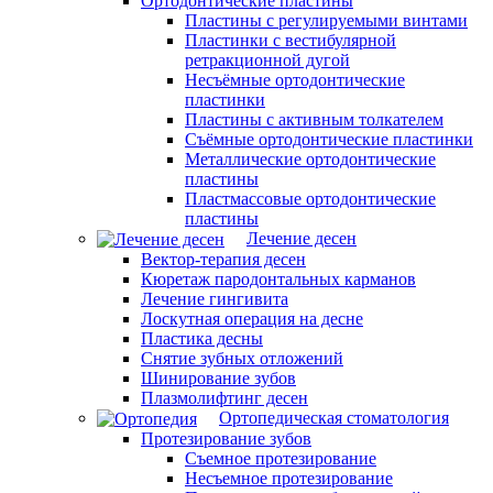
Ортодонтические пластины
Пластины с регулируемыми винтами
Пластинки с вестибулярной
ретракционной дугой
Несъёмные ортодонтические
пластинки
Пластины с активным толкателем
Съёмные ортодонтические пластинки
Металлические ортодонтические
пластины
Пластмассовые ортодонтические
пластины
Лечение десен
Вектор-терапия десен
Кюретаж пародонтальных карманов
Лечение гингивита
Лоскутная операция на десне
Пластика десны
Снятие зубных отложений
Шинирование зубов
Плазмолифтинг десен
Ортопедическая стоматология
Протезирование зубов
Съемное протезирование
Несъемное протезирование