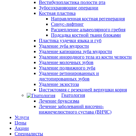
Вестибулопластика полости рта
Зубосохраняющие операции
Костная пластика
Направленная костная регенерация
Синус-лифтинг
Расщепление альвеолярного гребня
Подсадка костной ткани блоками
Пластика уздечки языка и губ
Удаление зуба мудрости
Удаление капюшона зуба мудрости
Удаление инородного тела из кости челюсти
Удаление молочных зубов
Удаление подвижного зуба
Удаление ретинированных и
дистопированных зубов
Удаление экзостоза
Цистэктомия с резекцией верхушки корня
Гнатология
Лечение бруксизма
Лечение заболеваний височно-
нижнечелюстного сустава (ВНЧС)
Услуги
Цены
Акции
Специалисты