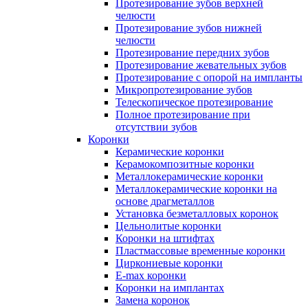
Протезирование зубов верхней
челюсти
Протезирование зубов нижней
челюсти
Протезирование передних зубов
Протезирование жевательных зубов
Протезирование с опорой на импланты
Микропротезирование зубов
Телескопическое протезирование
Полное протезирование при
отсутствии зубов
Коронки
Керамические коронки
Керамокомпозитные коронки
Металлокерамические коронки
Металлокерамические коронки на
основе драгметаллов
Установка безметалловых коронок
Цельнолитые коронки
Коронки на штифтах
Пластмассовые временные коронки
Циркониевые коронки
E-max коронки
Коронки на имплантах
Замена коронок