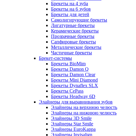
Брекеты на 4 зуба
Брекеты на 6 зубов
Брекеты для детей
Самолигирующие брекеты
Лигатурные брекеты
Керамические брекеты
Прозрачные брекеты
Сапфировые брекеты
Металлические брекеты
Частичные брекеты
Брекет-системы
Брекеты BioMim
Брекеты Damon Q
Брекеты Damon Clear
Брекеты Mini Diamond
Брекеты Dynaflex SLX
Брекеты CePass
Брекеты Headway 6D
Элайнеры для выравнивания зубов
Элайнеры на верхнюю челюсть
Элайнеры на нижнюю челюсть
Элайнеры 3D Smile
Элайнеры Star Smile
Элайнеры EuroKappa
Элайнеры Invisalign