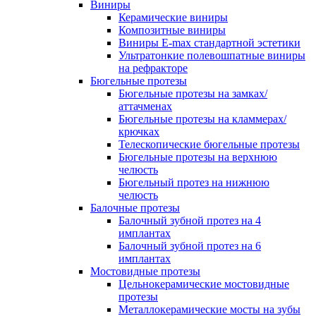
Виниры
Керамические виниры
Композитные виниры
Виниры E-max стандартной эстетики
Ультратонкие полевошпатные виниры
на рефракторе
Бюгельные протезы
Бюгельные протезы на замках/
аттачменах
Бюгельные протезы на кламмерах/
крючках
Телескопические бюгельные протезы
Бюгельные протезы на верхнюю
челюсть
Бюгельный протез на нижнюю
челюсть
Балочные протезы
Балочный зубной протез на 4
имплантах
Балочный зубной протез на 6
имплантах
Мостовидные протезы
Цельнокерамические мостовидные
протезы
Металлокерамические мосты на зубы