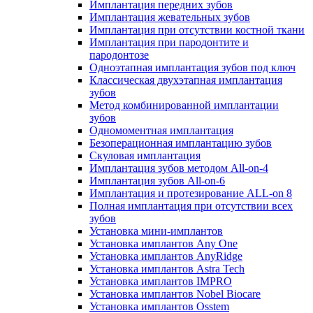
Имплантация передних зубов
Имплантация жевательных зубов
Имплантация при отсутствии костной ткани
Имплантация при пародонтите и
пародонтозе
Одноэтапная имплантация зубов под ключ
Классическая двухэтапная имплантация
зубов
Метод комбинированной имплантации
зубов
Одномоментная имплантация
Безоперационная имплантацию зубов
Скуловая имплантация
Имплантация зубов методом All-on-4
Имплантация зубов All-on-6
Имплантация и протезирование ALL-on 8
Полная имплантация при отсутствии всех
зубов
Установка мини-имплантов
Установка имплантов Any One
Установка имплантов AnyRidge
Установка имплантов Astra Tech
Установка имплантов IMPRO
Установка имплантов Nobel Biocare
Установка имплантов Osstem