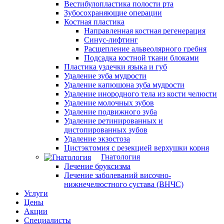
Вестибулопластика полости рта
Зубосохраняющие операции
Костная пластика
Направленная костная регенерация
Синус-лифтинг
Расщепление альвеолярного гребня
Подсадка костной ткани блоками
Пластика уздечки языка и губ
Удаление зуба мудрости
Удаление капюшона зуба мудрости
Удаление инородного тела из кости челюсти
Удаление молочных зубов
Удаление подвижного зуба
Удаление ретинированных и
дистопированных зубов
Удаление экзостоза
Цистэктомия с резекцией верхушки корня
Гнатология
Лечение бруксизма
Лечение заболеваний височно-
нижнечелюстного сустава (ВНЧС)
Услуги
Цены
Акции
Специалисты