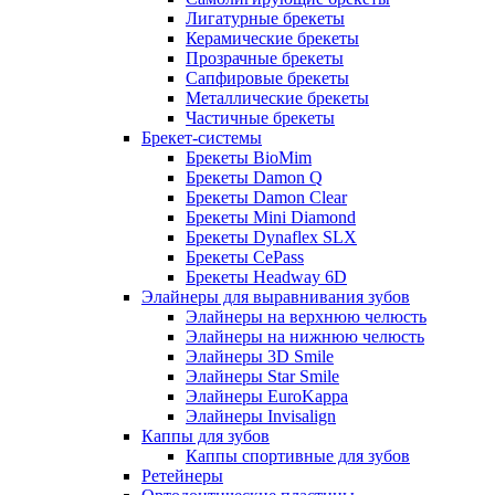
Лигатурные брекеты
Керамические брекеты
Прозрачные брекеты
Сапфировые брекеты
Металлические брекеты
Частичные брекеты
Брекет-системы
Брекеты BioMim
Брекеты Damon Q
Брекеты Damon Clear
Брекеты Mini Diamond
Брекеты Dynaflex SLX
Брекеты CePass
Брекеты Headway 6D
Элайнеры для выравнивания зубов
Элайнеры на верхнюю челюсть
Элайнеры на нижнюю челюсть
Элайнеры 3D Smile
Элайнеры Star Smile
Элайнеры EuroKappa
Элайнеры Invisalign
Каппы для зубов
Каппы спортивные для зубов
Ретейнеры