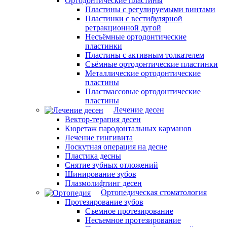
Ортодонтические пластины
Пластины с регулируемыми винтами
Пластинки с вестибулярной
ретракционной дугой
Несъёмные ортодонтические
пластинки
Пластины с активным толкателем
Съёмные ортодонтические пластинки
Металлические ортодонтические
пластины
Пластмассовые ортодонтические
пластины
Лечение десен
Вектор-терапия десен
Кюретаж пародонтальных карманов
Лечение гингивита
Лоскутная операция на десне
Пластика десны
Снятие зубных отложений
Шинирование зубов
Плазмолифтинг десен
Ортопедическая стоматология
Протезирование зубов
Съемное протезирование
Несъемное протезирование