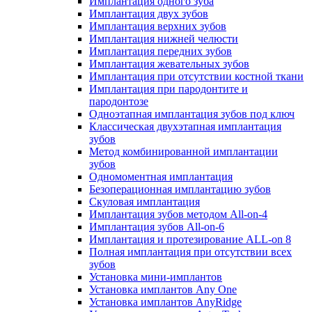
Имплантация одного зуба
Имплантация двух зубов
Имплантация верхних зубов
Имплантация нижней челюсти
Имплантация передних зубов
Имплантация жевательных зубов
Имплантация при отсутствии костной ткани
Имплантация при пародонтите и
пародонтозе
Одноэтапная имплантация зубов под ключ
Классическая двухэтапная имплантация
зубов
Метод комбинированной имплантации
зубов
Одномоментная имплантация
Безоперационная имплантацию зубов
Скуловая имплантация
Имплантация зубов методом All-on-4
Имплантация зубов All-on-6
Имплантация и протезирование ALL-on 8
Полная имплантация при отсутствии всех
зубов
Установка мини-имплантов
Установка имплантов Any One
Установка имплантов AnyRidge