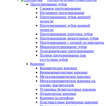
Протезирование зубов
Съемное протезирование
Несъемное протезирование
Протезирование зубов верхней
челюсти
Протезирование зубов нижней
челюсти
Протезирование передних зубов
Протезирование жевательных зубов
Протезирование с опорой на импланты
Микропротезирование зубов
Телескопическое протезирование
Полное протезирование при
отсутствии зубов
Коронки
Керамические коронки
Керамокомпозитные коронки
Металлокерамические коронки
Металлокерамические коронки на
основе драгметаллов
Установка безметалловых коронок
Цельнолитые коронки
Коронки на штифтах
Пластмассовые временные коронки