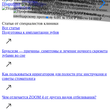
воздействуют на эмаль...
хочется делиться с окружающими. Гарантия до 25...
Подробнее
Подробнее
свежесть и естественную гладкость. Процедура...
Подробнее
Подробнее
Подробнее
Статьи от специалистов клиники
Все статьи
Подготовка к имплантации зубов
Бруксизм — причины, симптомы и лечение ночного скрежета
зубами во сне
Как пользоваться ирригатором для полости рта: инструкция и
советы стоматолога
Чем отличается ZOOM 4 от других видов отбеливания?