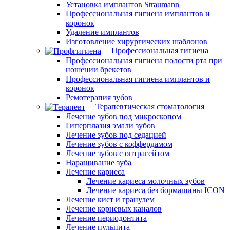
Установка имплантов Straumann
Профессиональная гигиена имплантов и
коронок
Удаление имплантов
Изготовление хирургических шаблонов
Профессиональная гигиена
Профессиональная гигиена полости рта при
ношении брекетов
Профессиональная гигиена имплантов и
коронок
Ремотерапия зубов
Терапевтическая стоматология
Лечение зубов под микроскопом
Гиперплазия эмали зубов
Лечение зубов под седацией
Лечение зубов с коффердамом
Лечение зубов с оптрагейтом
Наращивание зуба
Лечение кариеса
Лечение кариеса молочных зубов
Лечение кариеса без бормашины ICON
Лечение кист и гранулем
Лечение корневых каналов
Лечение периодонтита
Лечение пульпита