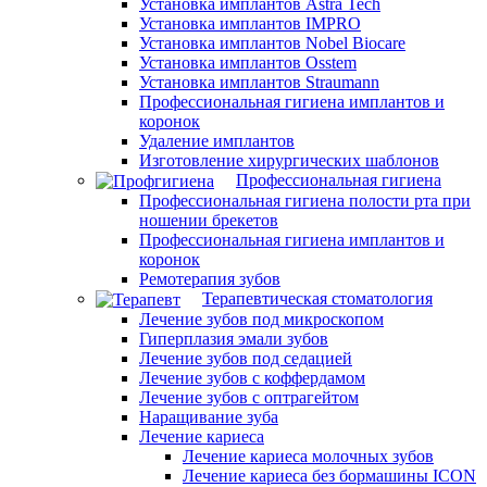
Установка имплантов Astra Tech
Установка имплантов IMPRO
Установка имплантов Nobel Biocare
Установка имплантов Osstem
Установка имплантов Straumann
Профессиональная гигиена имплантов и
коронок
Удаление имплантов
Изготовление хирургических шаблонов
Профессиональная гигиена
Профессиональная гигиена полости рта при
ношении брекетов
Профессиональная гигиена имплантов и
коронок
Ремотерапия зубов
Терапевтическая стоматология
Лечение зубов под микроскопом
Гиперплазия эмали зубов
Лечение зубов под седацией
Лечение зубов с коффердамом
Лечение зубов с оптрагейтом
Наращивание зуба
Лечение кариеса
Лечение кариеса молочных зубов
Лечение кариеса без бормашины ICON