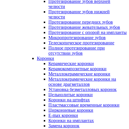
Протезирование зубов верхней
челюсти
Протезирование зубов нижней
челюсти
Протезирование передних зубов
Протезирование жевательных зубов
Протезирование с опорой на импланты
Микропротезирование зубов
Телескопическое протезирование
Полное протезирование при
отсутствии зубов
Коронки
Керамические коронки
Керамокомпозитные коронки
Металлокерамические коронки
Металлокерамические коронки на
основе драгметаллов
Установка безметалловых коронок
Цельнолитые коронки
Коронки на штифтах
Пластмассовые временные коронки
Циркониевые коронки
E-max коронки
Коронки на имплантах
Замена коронок