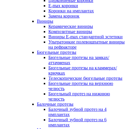
Циркониевые коронки
E-max коронки
Коронки на имплантах
Замена коронок
Виниры
Керамические виниры
Композитные виниры
Виниры E-max стандартной эстетики
Ультратонкие полевошпатные виниры
на рефракторе
Бюгельные протезы
Бюгельные протезы на замках/
аттачменах
Бюгельные протезы на кламмерах/
крючках
Телескопические бюгельные протезы
Бюгельные протезы на верхнюю
челюсть
Бюгельный протез на нижнюю
челюсть
Балочные протезы
Балочный зубной протез на 4
имплантах
Балочный зубной протез на 6
имплантах