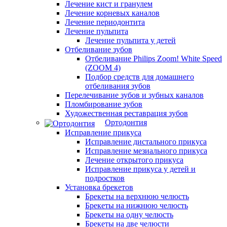
Лечение кист и гранулем
Лечение корневых каналов
Лечение периодонтита
Лечение пульпита
Лечение пульпита у детей
Отбеливание зубов
Отбеливание Philips Zoom! White Speed
(ZOOM 4)
Подбор средств для домашнего
отбеливания зубов
Перелечивание зубов и зубных каналов
Пломбирование зубов
Художественная реставрация зубов
Ортодонтия
Исправление прикуса
Исправление дистального прикуса
Исправление мезиального прикуса
Лечение открытого прикуса
Исправление прикуса у детей и
подростков
Установка брекетов
Брекеты на верхнюю челюсть
Брекеты на нижнюю челюсть
Брекеты на одну челюсть
Брекеты на две челюсти