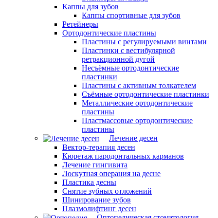
Каппы для зубов
Каппы спортивные для зубов
Ретейнеры
Ортодонтические пластины
Пластины с регулируемыми винтами
Пластинки с вестибулярной
ретракционной дугой
Несъёмные ортодонтические
пластинки
Пластины с активным толкателем
Съёмные ортодонтические пластинки
Металлические ортодонтические
пластины
Пластмассовые ортодонтические
пластины
Лечение десен
Вектор-терапия десен
Кюретаж пародонтальных карманов
Лечение гингивита
Лоскутная операция на десне
Пластика десны
Снятие зубных отложений
Шинирование зубов
Плазмолифтинг десен
Ортопедическая стоматология