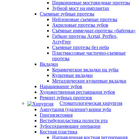
Циркониевые мостовидные протезы
Зубной мост на имплантах
Съемные зубные протезы
Нейлоновые съемные протезы
Акриловые протезы зубов
Съёмные иммедиат‑протезы «бабочка»
Гибкие протезы Acetal, Perflex,
AcryFree
Съемные протезы без неба
Пластмассовые частично-съемные
протезы
Вкладки
Керамические вкладки на зубы
Культевые вкладки
Металлические культевые вкладки
Наращивание зубов
Художественная реставрация зубов
Ремонт зубных протезов
Стоматологическая хирургия
Ампутация (удаление) корня зуба
Гингивэктомия
Вестибулопластика полости рта
Зубосохраняющие операции
Костная пластика
Направленная костная регенерация