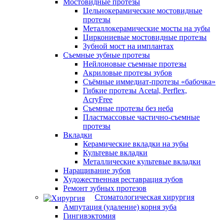
Мостовидные протезы
Цельнокерамические мостовидные
протезы
Металлокерамические мосты на зубы
Циркониевые мостовидные протезы
Зубной мост на имплантах
Съемные зубные протезы
Нейлоновые съемные протезы
Акриловые протезы зубов
Съёмные иммедиат‑протезы «бабочка»
Гибкие протезы Acetal, Perflex,
AcryFree
Съемные протезы без неба
Пластмассовые частично-съемные
протезы
Вкладки
Керамические вкладки на зубы
Культевые вкладки
Металлические культевые вкладки
Наращивание зубов
Художественная реставрация зубов
Ремонт зубных протезов
Стоматологическая хирургия
Ампутация (удаление) корня зуба
Гингивэктомия