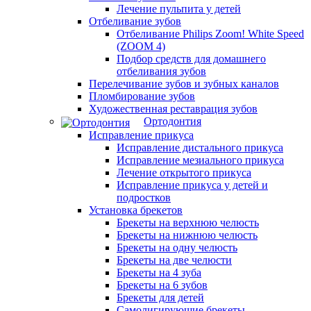
Лечение пульпита у детей
Отбеливание зубов
Отбеливание Philips Zoom! White Speed
(ZOOM 4)
Подбор средств для домашнего
отбеливания зубов
Перелечивание зубов и зубных каналов
Пломбирование зубов
Художественная реставрация зубов
Ортодонтия
Исправление прикуса
Исправление дистального прикуса
Исправление мезиального прикуса
Лечение открытого прикуса
Исправление прикуса у детей и
подростков
Установка брекетов
Брекеты на верхнюю челюсть
Брекеты на нижнюю челюсть
Брекеты на одну челюсть
Брекеты на две челюсти
Брекеты на 4 зуба
Брекеты на 6 зубов
Брекеты для детей
Самолигирующие брекеты