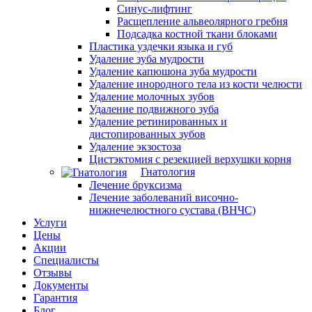
Синус-лифтинг
Расщепление альвеолярного гребня
Подсадка костной ткани блоками
Пластика уздечки языка и губ
Удаление зуба мудрости
Удаление капюшона зуба мудрости
Удаление инородного тела из кости челюсти
Удаление молочных зубов
Удаление подвижного зуба
Удаление ретинированных и
дистопированных зубов
Удаление экзостоза
Цистэктомия с резекцией верхушки корня
Гнатология
Лечение бруксизма
Лечение заболеваний височно-
нижнечелюстного сустава (ВНЧС)
Услуги
Цены
Акции
Специалисты
Отзывы
Документы
Гарантия
Блог