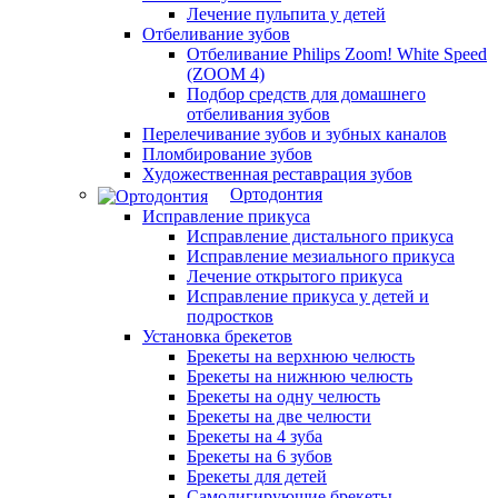
Лечение пульпита у детей
Отбеливание зубов
Отбеливание Philips Zoom! White Speed
(ZOOM 4)
Подбор средств для домашнего
отбеливания зубов
Перелечивание зубов и зубных каналов
Пломбирование зубов
Художественная реставрация зубов
Ортодонтия
Исправление прикуса
Исправление дистального прикуса
Исправление мезиального прикуса
Лечение открытого прикуса
Исправление прикуса у детей и
подростков
Установка брекетов
Брекеты на верхнюю челюсть
Брекеты на нижнюю челюсть
Брекеты на одну челюсть
Брекеты на две челюсти
Брекеты на 4 зуба
Брекеты на 6 зубов
Брекеты для детей
Самолигирующие брекеты