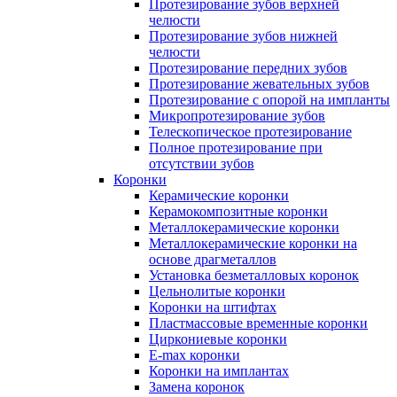
Протезирование зубов верхней
челюсти
Протезирование зубов нижней
челюсти
Протезирование передних зубов
Протезирование жевательных зубов
Протезирование с опорой на импланты
Микропротезирование зубов
Телескопическое протезирование
Полное протезирование при
отсутствии зубов
Коронки
Керамические коронки
Керамокомпозитные коронки
Металлокерамические коронки
Металлокерамические коронки на
основе драгметаллов
Установка безметалловых коронок
Цельнолитые коронки
Коронки на штифтах
Пластмассовые временные коронки
Циркониевые коронки
E-max коронки
Коронки на имплантах
Замена коронок