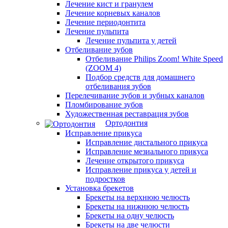
Лечение кист и гранулем
Лечение корневых каналов
Лечение периодонтита
Лечение пульпита
Лечение пульпита у детей
Отбеливание зубов
Отбеливание Philips Zoom! White Speed
(ZOOM 4)
Подбор средств для домашнего
отбеливания зубов
Перелечивание зубов и зубных каналов
Пломбирование зубов
Художественная реставрация зубов
Ортодонтия
Исправление прикуса
Исправление дистального прикуса
Исправление мезиального прикуса
Лечение открытого прикуса
Исправление прикуса у детей и
подростков
Установка брекетов
Брекеты на верхнюю челюсть
Брекеты на нижнюю челюсть
Брекеты на одну челюсть
Брекеты на две челюсти