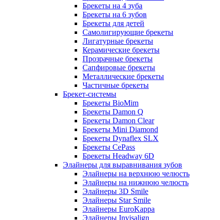
Брекеты на 4 зуба
Брекеты на 6 зубов
Брекеты для детей
Самолигирующие брекеты
Лигатурные брекеты
Керамические брекеты
Прозрачные брекеты
Сапфировые брекеты
Металлические брекеты
Частичные брекеты
Брекет-системы
Брекеты BioMim
Брекеты Damon Q
Брекеты Damon Clear
Брекеты Mini Diamond
Брекеты Dynaflex SLX
Брекеты CePass
Брекеты Headway 6D
Элайнеры для выравнивания зубов
Элайнеры на верхнюю челюсть
Элайнеры на нижнюю челюсть
Элайнеры 3D Smile
Элайнеры Star Smile
Элайнеры EuroKappa
Элайнеры Invisalign