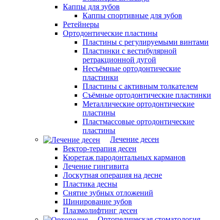
Каппы для зубов
Каппы спортивные для зубов
Ретейнеры
Ортодонтические пластины
Пластины с регулируемыми винтами
Пластинки с вестибулярной
ретракционной дугой
Несъёмные ортодонтические
пластинки
Пластины с активным толкателем
Съёмные ортодонтические пластинки
Металлические ортодонтические
пластины
Пластмассовые ортодонтические
пластины
Лечение десен
Вектор-терапия десен
Кюретаж пародонтальных карманов
Лечение гингивита
Лоскутная операция на десне
Пластика десны
Снятие зубных отложений
Шинирование зубов
Плазмолифтинг десен
Ортопедическая стоматология