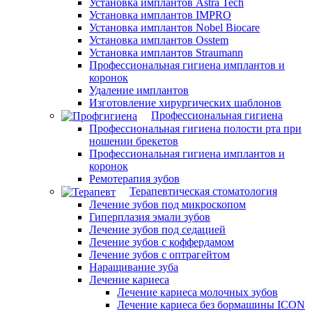
Установка имплантов Astra Tech
Установка имплантов IMPRO
Установка имплантов Nobel Biocare
Установка имплантов Osstem
Установка имплантов Straumann
Профессиональная гигиена имплантов и
коронок
Удаление имплантов
Изготовление хирургических шаблонов
Профессиональная гигиена
Профессиональная гигиена полости рта при
ношении брекетов
Профессиональная гигиена имплантов и
коронок
Ремотерапия зубов
Терапевтическая стоматология
Лечение зубов под микроскопом
Гиперплазия эмали зубов
Лечение зубов под седацией
Лечение зубов с коффердамом
Лечение зубов с оптрагейтом
Наращивание зуба
Лечение кариеса
Лечение кариеса молочных зубов
Лечение кариеса без бормашины ICON