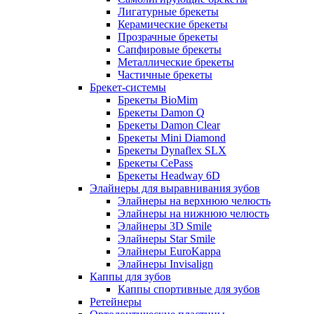
Лигатурные брекеты
Керамические брекеты
Прозрачные брекеты
Сапфировые брекеты
Металлические брекеты
Частичные брекеты
Брекет-системы
Брекеты BioMim
Брекеты Damon Q
Брекеты Damon Clear
Брекеты Mini Diamond
Брекеты Dynaflex SLX
Брекеты CePass
Брекеты Headway 6D
Элайнеры для выравнивания зубов
Элайнеры на верхнюю челюсть
Элайнеры на нижнюю челюсть
Элайнеры 3D Smile
Элайнеры Star Smile
Элайнеры EuroKappa
Элайнеры Invisalign
Каппы для зубов
Каппы спортивные для зубов
Ретейнеры