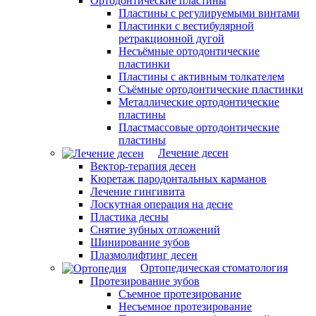
Ортодонтические пластины
Пластины с регулируемыми винтами
Пластинки с вестибулярной
ретракционной дугой
Несъёмные ортодонтические
пластинки
Пластины с активным толкателем
Съёмные ортодонтические пластинки
Металлические ортодонтические
пластины
Пластмассовые ортодонтические
пластины
Лечение десен
Вектор-терапия десен
Кюретаж пародонтальных карманов
Лечение гингивита
Лоскутная операция на десне
Пластика десны
Снятие зубных отложений
Шинирование зубов
Плазмолифтинг десен
Ортопедическая стоматология
Протезирование зубов
Съемное протезирование
Несъемное протезирование