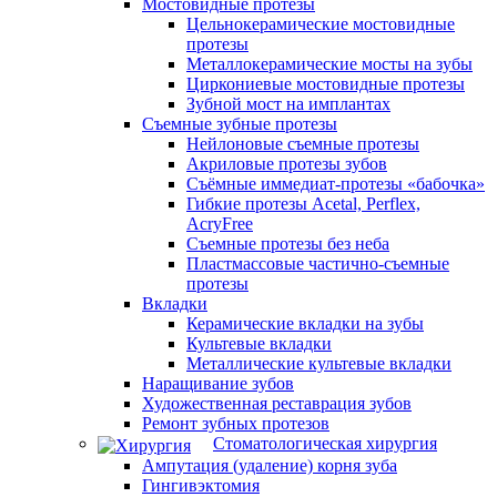
Мостовидные протезы
Цельнокерамические мостовидные
протезы
Металлокерамические мосты на зубы
Циркониевые мостовидные протезы
Зубной мост на имплантах
Съемные зубные протезы
Нейлоновые съемные протезы
Акриловые протезы зубов
Съёмные иммедиат‑протезы «бабочка»
Гибкие протезы Acetal, Perflex,
AcryFree
Съемные протезы без неба
Пластмассовые частично-съемные
протезы
Вкладки
Керамические вкладки на зубы
Культевые вкладки
Металлические культевые вкладки
Наращивание зубов
Художественная реставрация зубов
Ремонт зубных протезов
Стоматологическая хирургия
Ампутация (удаление) корня зуба
Гингивэктомия