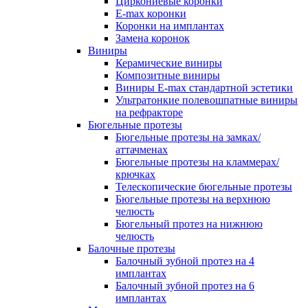
Циркониевые коронки
E-max коронки
Коронки на имплантах
Замена коронок
Виниры
Керамические виниры
Композитные виниры
Виниры E-max стандартной эстетики
Ультратонкие полевошпатные виниры
на рефракторе
Бюгельные протезы
Бюгельные протезы на замках/
аттачменах
Бюгельные протезы на кламмерах/
крючках
Телескопические бюгельные протезы
Бюгельные протезы на верхнюю
челюсть
Бюгельный протез на нижнюю
челюсть
Балочные протезы
Балочный зубной протез на 4
имплантах
Балочный зубной протез на 6
имплантах