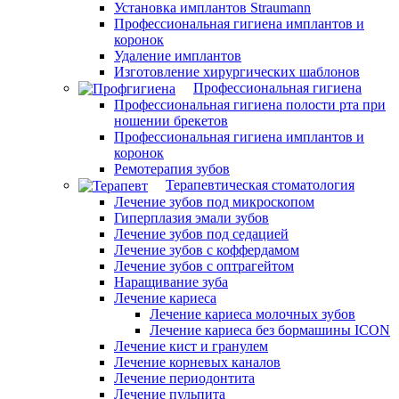
Установка имплантов Straumann
Профессиональная гигиена имплантов и
коронок
Удаление имплантов
Изготовление хирургических шаблонов
Профессиональная гигиена
Профессиональная гигиена полости рта при
ношении брекетов
Профессиональная гигиена имплантов и
коронок
Ремотерапия зубов
Терапевтическая стоматология
Лечение зубов под микроскопом
Гиперплазия эмали зубов
Лечение зубов под седацией
Лечение зубов с коффердамом
Лечение зубов с оптрагейтом
Наращивание зуба
Лечение кариеса
Лечение кариеса молочных зубов
Лечение кариеса без бормашины ICON
Лечение кист и гранулем
Лечение корневых каналов
Лечение периодонтита
Лечение пульпита