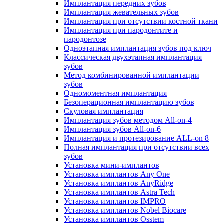
Имплантация передних зубов
Имплантация жевательных зубов
Имплантация при отсутствии костной ткани
Имплантация при пародонтите и
пародонтозе
Одноэтапная имплантация зубов под ключ
Классическая двухэтапная имплантация
зубов
Метод комбинированной имплантации
зубов
Одномоментная имплантация
Безоперационная имплантацию зубов
Скуловая имплантация
Имплантация зубов методом All-on-4
Имплантация зубов All-on-6
Имплантация и протезирование ALL-on 8
Полная имплантация при отсутствии всех
зубов
Установка мини-имплантов
Установка имплантов Any One
Установка имплантов AnyRidge
Установка имплантов Astra Tech
Установка имплантов IMPRO
Установка имплантов Nobel Biocare
Установка имплантов Osstem