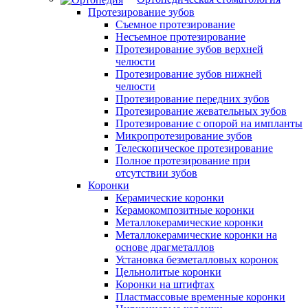
Протезирование зубов
Съемное протезирование
Несъемное протезирование
Протезирование зубов верхней
челюсти
Протезирование зубов нижней
челюсти
Протезирование передних зубов
Протезирование жевательных зубов
Протезирование с опорой на импланты
Микропротезирование зубов
Телескопическое протезирование
Полное протезирование при
отсутствии зубов
Коронки
Керамические коронки
Керамокомпозитные коронки
Металлокерамические коронки
Металлокерамические коронки на
основе драгметаллов
Установка безметалловых коронок
Цельнолитые коронки
Коронки на штифтах
Пластмассовые временные коронки