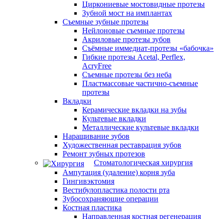
Циркониевые мостовидные протезы
Зубной мост на имплантах
Съемные зубные протезы
Нейлоновые съемные протезы
Акриловые протезы зубов
Съёмные иммедиат‑протезы «бабочка»
Гибкие протезы Acetal, Perflex,
AcryFree
Съемные протезы без неба
Пластмассовые частично-съемные
протезы
Вкладки
Керамические вкладки на зубы
Культевые вкладки
Металлические культевые вкладки
Наращивание зубов
Художественная реставрация зубов
Ремонт зубных протезов
Стоматологическая хирургия
Ампутация (удаление) корня зуба
Гингивэктомия
Вестибулопластика полости рта
Зубосохраняющие операции
Костная пластика
Направленная костная регенерация