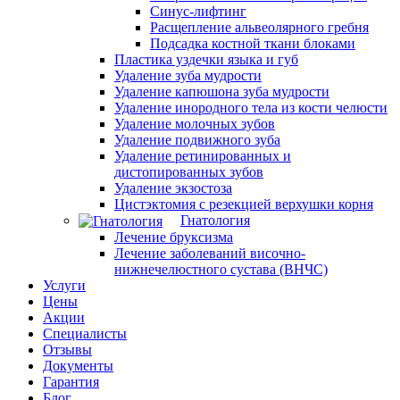
Синус-лифтинг
Расщепление альвеолярного гребня
Подсадка костной ткани блоками
Пластика уздечки языка и губ
Удаление зуба мудрости
Удаление капюшона зуба мудрости
Удаление инородного тела из кости челюсти
Удаление молочных зубов
Удаление подвижного зуба
Удаление ретинированных и
дистопированных зубов
Удаление экзостоза
Цистэктомия с резекцией верхушки корня
Гнатология
Лечение бруксизма
Лечение заболеваний височно-
нижнечелюстного сустава (ВНЧС)
Услуги
Цены
Акции
Специалисты
Отзывы
Документы
Гарантия
Блог