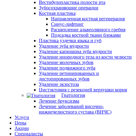
Вестибулопластика полости рта
Зубосохраняющие операции
Костная пластика
Направленная костная регенерация
Синус-лифтинг
Расщепление альвеолярного гребня
Подсадка костной ткани блоками
Пластика уздечки языка и губ
Удаление зуба мудрости
Удаление капюшона зуба мудрости
Удаление инородного тела из кости челюсти
Удаление молочных зубов
Удаление подвижного зуба
Удаление ретинированных и
дистопированных зубов
Удаление экзостоза
Цистэктомия с резекцией верхушки корня
Гнатология
Лечение бруксизма
Лечение заболеваний височно-
нижнечелюстного сустава (ВНЧС)
Услуги
Цены
Акции
Специалисты