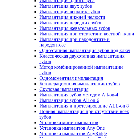
Имплантация одного зуба
Имплантация двух зубов
Имплантация верхних зубов
Имплантация нижней челюсти
Имплантация передних зубов
Имплантация жевательных зубов
Имплантация при отсутствии костной ткани
Имплантация при пародонтите и
пародонтозе
Одноэтапная имплантация зубов под ключ
Классическая двухэтапная имплантация
зубов
Метод комбинированной имплантации
зубов
Одномоментная имплантация
Безоперационная имплантацию зубов
Скуловая имплантация
Имплантация зубов методом All-on-4
Имплантация зубов All-on-6
Имплантация и протезирование ALL-on 8
Полная имплантация при отсутствии всех
зубов
Установка мини-имплантов
Установка имплантов Any One
Установка имплантов AnyRidge