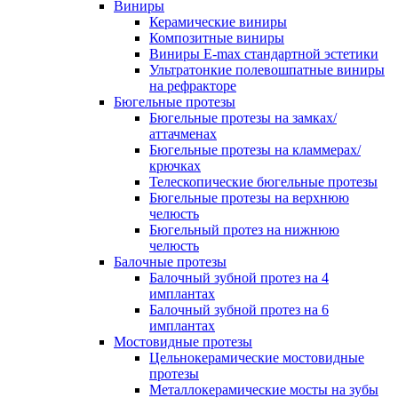
Виниры
Керамические виниры
Композитные виниры
Виниры E-max стандартной эстетики
Ультратонкие полевошпатные виниры
на рефракторе
Бюгельные протезы
Бюгельные протезы на замках/
аттачменах
Бюгельные протезы на кламмерах/
крючках
Телескопические бюгельные протезы
Бюгельные протезы на верхнюю
челюсть
Бюгельный протез на нижнюю
челюсть
Балочные протезы
Балочный зубной протез на 4
имплантах
Балочный зубной протез на 6
имплантах
Мостовидные протезы
Цельнокерамические мостовидные
протезы
Металлокерамические мосты на зубы