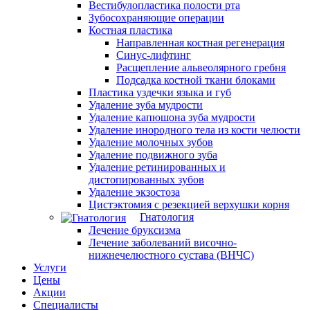
Вестибулопластика полости рта
Зубосохраняющие операции
Костная пластика
Направленная костная регенерация
Синус-лифтинг
Расщепление альвеолярного гребня
Подсадка костной ткани блоками
Пластика уздечки языка и губ
Удаление зуба мудрости
Удаление капюшона зуба мудрости
Удаление инородного тела из кости челюсти
Удаление молочных зубов
Удаление подвижного зуба
Удаление ретинированных и
дистопированных зубов
Удаление экзостоза
Цистэктомия с резекцией верхушки корня
Гнатология
Лечение бруксизма
Лечение заболеваний височно-
нижнечелюстного сустава (ВНЧС)
Услуги
Цены
Акции
Специалисты