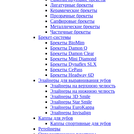
Лигатурные брекеты
Керамические брекеты
Прозрачные брекеты
Сапфировые брекеты
Металлические брекеты
Частичные брекеты
Брекет-системы
Брекеты BioMim
Брекеты Damon Q
Брекеты Damon Clear
Брекеты Mini Diamond
Брекеты Dynaflex SLX
Брекеты CePass
Брекеты Headway 6D
Элайнеры для выравнивания зубов
Элайнеры на верхнюю челюсть
Элайнеры на нижнюю челюсть
Элайнеры 3D Smile
Элайнеры Star Smile
Элайнеры EuroKappa
Элайнеры Invisalign
Каппы для зубов
Каппы спортивные для зубов
Ретейнеры