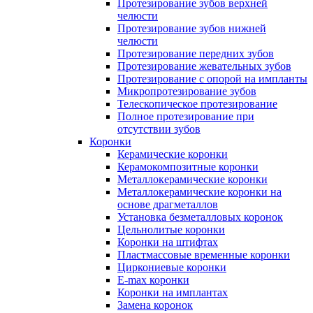
Протезирование зубов верхней
челюсти
Протезирование зубов нижней
челюсти
Протезирование передних зубов
Протезирование жевательных зубов
Протезирование с опорой на импланты
Микропротезирование зубов
Телескопическое протезирование
Полное протезирование при
отсутствии зубов
Коронки
Керамические коронки
Керамокомпозитные коронки
Металлокерамические коронки
Металлокерамические коронки на
основе драгметаллов
Установка безметалловых коронок
Цельнолитые коронки
Коронки на штифтах
Пластмассовые временные коронки
Циркониевые коронки
E-max коронки
Коронки на имплантах
Замена коронок