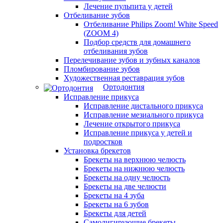
Лечение пульпита у детей
Отбеливание зубов
Отбеливание Philips Zoom! White Speed
(ZOOM 4)
Подбор средств для домашнего
отбеливания зубов
Перелечивание зубов и зубных каналов
Пломбирование зубов
Художественная реставрация зубов
Ортодонтия
Исправление прикуса
Исправление дистального прикуса
Исправление мезиального прикуса
Лечение открытого прикуса
Исправление прикуса у детей и
подростков
Установка брекетов
Брекеты на верхнюю челюсть
Брекеты на нижнюю челюсть
Брекеты на одну челюсть
Брекеты на две челюсти
Брекеты на 4 зуба
Брекеты на 6 зубов
Брекеты для детей
Самолигирующие брекеты