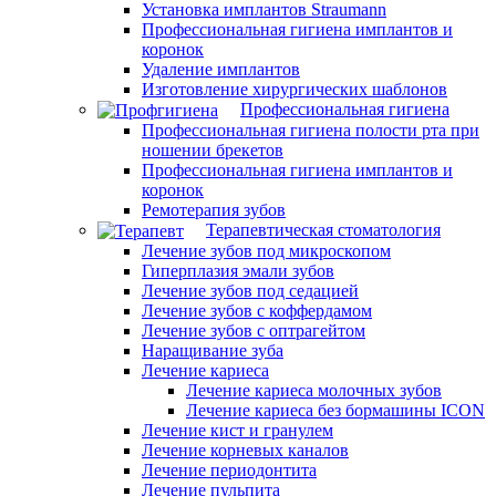
Установка имплантов Straumann
Профессиональная гигиена имплантов и
коронок
Удаление имплантов
Изготовление хирургических шаблонов
Профессиональная гигиена
Профессиональная гигиена полости рта при
ношении брекетов
Профессиональная гигиена имплантов и
коронок
Ремотерапия зубов
Терапевтическая стоматология
Лечение зубов под микроскопом
Гиперплазия эмали зубов
Лечение зубов под седацией
Лечение зубов с коффердамом
Лечение зубов с оптрагейтом
Наращивание зуба
Лечение кариеса
Лечение кариеса молочных зубов
Лечение кариеса без бормашины ICON
Лечение кист и гранулем
Лечение корневых каналов
Лечение периодонтита
Лечение пульпита