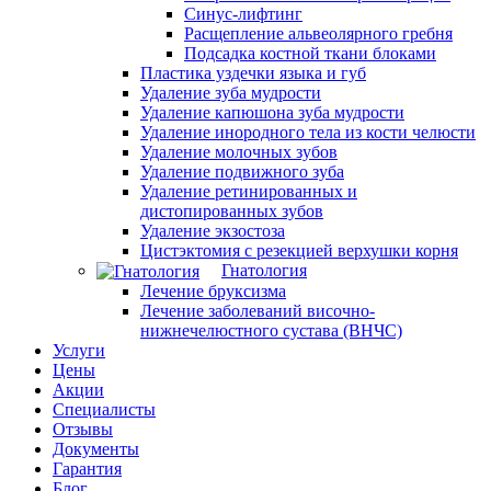
Синус-лифтинг
Расщепление альвеолярного гребня
Подсадка костной ткани блоками
Пластика уздечки языка и губ
Удаление зуба мудрости
Удаление капюшона зуба мудрости
Удаление инородного тела из кости челюсти
Удаление молочных зубов
Удаление подвижного зуба
Удаление ретинированных и
дистопированных зубов
Удаление экзостоза
Цистэктомия с резекцией верхушки корня
Гнатология
Лечение бруксизма
Лечение заболеваний височно-
нижнечелюстного сустава (ВНЧС)
Услуги
Цены
Акции
Специалисты
Отзывы
Документы
Гарантия
Блог