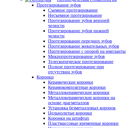
Протезирование зубов
Съемное протезирование
Несъемное протезирование
Протезирование зубов верхней
челюсти
Протезирование зубов нижней
челюсти
Протезирование передних зубов
Протезирование жевательных зубов
Протезирование с опорой на импланты
Микропротезирование зубов
Телескопическое протезирование
Полное протезирование при
отсутствии зубов
Коронки
Керамические коронки
Керамокомпозитные коронки
Металлокерамические коронки
Металлокерамические коронки на
основе драгметаллов
Установка безметалловых коронок
Цельнолитые коронки
Коронки на штифтах
Пластмассовые временные коронки