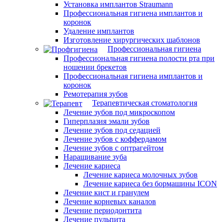
Установка имплантов Straumann
Профессиональная гигиена имплантов и
коронок
Удаление имплантов
Изготовление хирургических шаблонов
Профессиональная гигиена
Профессиональная гигиена полости рта при
ношении брекетов
Профессиональная гигиена имплантов и
коронок
Ремотерапия зубов
Терапевтическая стоматология
Лечение зубов под микроскопом
Гиперплазия эмали зубов
Лечение зубов под седацией
Лечение зубов с коффердамом
Лечение зубов с оптрагейтом
Наращивание зуба
Лечение кариеса
Лечение кариеса молочных зубов
Лечение кариеса без бормашины ICON
Лечение кист и гранулем
Лечение корневых каналов
Лечение периодонтита
Лечение пульпита