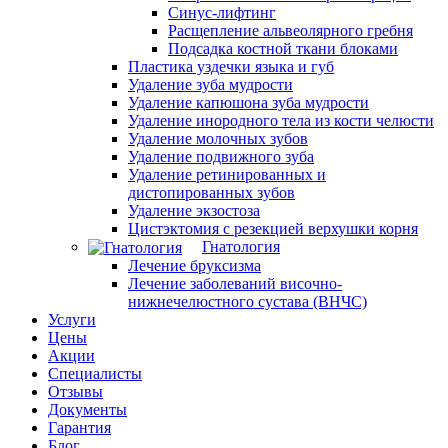
Синус-лифтинг
Расщепление альвеолярного гребня
Подсадка костной ткани блоками
Пластика уздечки языка и губ
Удаление зуба мудрости
Удаление капюшона зуба мудрости
Удаление инородного тела из кости челюсти
Удаление молочных зубов
Удаление подвижного зуба
Удаление ретинированных и
дистопированных зубов
Удаление экзостоза
Цистэктомия с резекцией верхушки корня
Гнатология
Лечение бруксизма
Лечение заболеваний височно-
нижнечелюстного сустава (ВНЧС)
Услуги
Цены
Акции
Специалисты
Отзывы
Документы
Гарантия
Блог