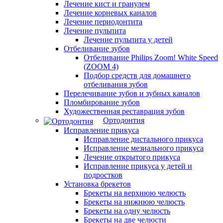
Лечение кист и гранулем
Лечение корневых каналов
Лечение периодонтита
Лечение пульпита
Лечение пульпита у детей
Отбеливание зубов
Отбеливание Philips Zoom! White Speed
(ZOOM 4)
Подбор средств для домашнего
отбеливания зубов
Перелечивание зубов и зубных каналов
Пломбирование зубов
Художественная реставрация зубов
Ортодонтия
Исправление прикуса
Исправление дистального прикуса
Исправление мезиального прикуса
Лечение открытого прикуса
Исправление прикуса у детей и
подростков
Установка брекетов
Брекеты на верхнюю челюсть
Брекеты на нижнюю челюсть
Брекеты на одну челюсть
Брекеты на две челюсти