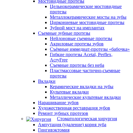
Мостовидные протезы
Цельнокерамические мостовидные
протезы
Металлокерамические мосты на зубы
Циркониевые мостовидные протезы
Зубной мост на имплантах
Съемные зубные протезы
Нейлоновые съемные протезы
Акриловые протезы зубов
Съёмные иммедиат‑протезы «бабочка»
Гибкие протезы Acetal, Perflex,
AcryFree
Съемные протезы без неба
Пластмассовые частично-съемные
протезы
Вкладки
Керамические вкладки на зубы
Культевые вкладки
Металлические культевые вкладки
Наращивание зубов
Художественная реставрация зубов
Ремонт зубных протезов
Стоматологическая хирургия
Ампутация (удаление) корня зуба
Гингивэктомия