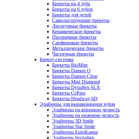
Брекеты на 4 зуба
Брекеты на 6 зубов
Брекеты для детей
Самолигирующие брекеты
Лигатурные брекеты
Керамические брекеты
Прозрачные брекеты
Сапфировые брекеты
Металлические брекеты
Частичные брекеты
Брекет-системы
Брекеты BioMim
Брекеты Damon Q
Брекеты Damon Clear
Брекеты Mini Diamond
Брекеты Dynaflex SLX
Брекеты CePass
Брекеты Headway 6D
Элайнеры для выравнивания зубов
Элайнеры на верхнюю челюсть
Элайнеры на нижнюю челюсть
Элайнеры 3D Smile
Элайнеры Star Smile
Элайнеры EuroKappa
Элайнеры Invisalign