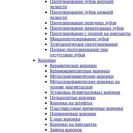
Протезирование зубов верхней
челюсти
Протезирование зубов нижней
челюсти
Протезирование передних зубов
Протезирование жевательных зубов
Протезирование с опорой на импланты
Микропротезирование зубов
Телескопическое протезирование
Полное протезирование при
отсутствии зубов
Коронки
Керамические коронки
Керамокомпозитные коронки
Металлокерамические коронки
Металлокерамические коронки на
основе драгметаллов
Установка безметалловых коронок
Цельнолитые коронки
Коронки на штифтах
Пластмассовые временные коронки
Циркониевые коронки
E-max коронки
Коронки на имплантах
Замена коронок