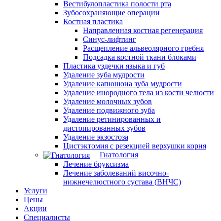
Вестибулопластика полости рта
Зубосохраняющие операции
Костная пластика
Направленная костная регенерация
Синус-лифтинг
Расщепление альвеолярного гребня
Подсадка костной ткани блоками
Пластика уздечки языка и губ
Удаление зуба мудрости
Удаление капюшона зуба мудрости
Удаление инородного тела из кости челюсти
Удаление молочных зубов
Удаление подвижного зуба
Удаление ретинированных и
дистопированных зубов
Удаление экзостоза
Цистэктомия с резекцией верхушки корня
Гнатология
Лечение бруксизма
Лечение заболеваний височно-
нижнечелюстного сустава (ВНЧС)
Услуги
Цены
Акции
Специалисты