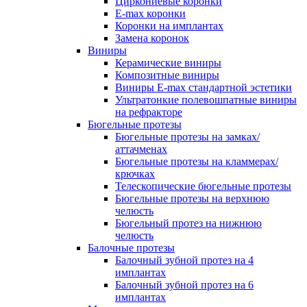
Циркониевые коронки
E-max коронки
Коронки на имплантах
Замена коронок
Виниры
Керамические виниры
Композитные виниры
Виниры E-max стандартной эстетики
Ультратонкие полевошпатные виниры
на рефракторе
Бюгельные протезы
Бюгельные протезы на замках/
аттачменах
Бюгельные протезы на кламмерах/
крючках
Телескопические бюгельные протезы
Бюгельные протезы на верхнюю
челюсть
Бюгельный протез на нижнюю
челюсть
Балочные протезы
Балочный зубной протез на 4
имплантах
Балочный зубной протез на 6
имплантах