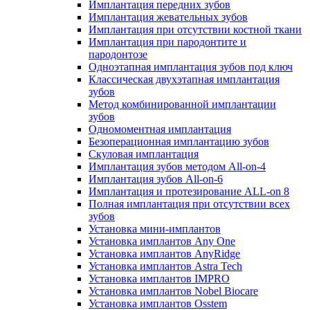
Имплантация передних зубов
Имплантация жевательных зубов
Имплантация при отсутствии костной ткани
Имплантация при пародонтите и
пародонтозе
Одноэтапная имплантация зубов под ключ
Классическая двухэтапная имплантация
зубов
Метод комбинированной имплантации
зубов
Одномоментная имплантация
Безоперационная имплантацию зубов
Скуловая имплантация
Имплантация зубов методом All-on-4
Имплантация зубов All-on-6
Имплантация и протезирование ALL-on 8
Полная имплантация при отсутствии всех
зубов
Установка мини-имплантов
Установка имплантов Any One
Установка имплантов AnyRidge
Установка имплантов Astra Tech
Установка имплантов IMPRO
Установка имплантов Nobel Biocare
Установка имплантов Osstem