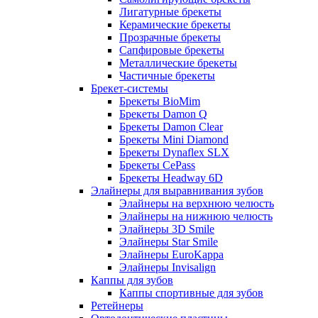
Лигатурные брекеты
Керамические брекеты
Прозрачные брекеты
Сапфировые брекеты
Металлические брекеты
Частичные брекеты
Брекет-системы
Брекеты BioMim
Брекеты Damon Q
Брекеты Damon Clear
Брекеты Mini Diamond
Брекеты Dynaflex SLX
Брекеты CePass
Брекеты Headway 6D
Элайнеры для выравнивания зубов
Элайнеры на верхнюю челюсть
Элайнеры на нижнюю челюсть
Элайнеры 3D Smile
Элайнеры Star Smile
Элайнеры EuroKappa
Элайнеры Invisalign
Каппы для зубов
Каппы спортивные для зубов
Ретейнеры