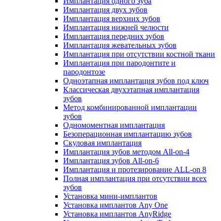
Имплантация одного зуба
Имплантация двух зубов
Имплантация верхних зубов
Имплантация нижней челюсти
Имплантация передних зубов
Имплантация жевательных зубов
Имплантация при отсутствии костной ткани
Имплантация при пародонтите и
пародонтозе
Одноэтапная имплантация зубов под ключ
Классическая двухэтапная имплантация
зубов
Метод комбинированной имплантации
зубов
Одномоментная имплантация
Безоперационная имплантацию зубов
Скуловая имплантация
Имплантация зубов методом All-on-4
Имплантация зубов All-on-6
Имплантация и протезирование ALL-on 8
Полная имплантация при отсутствии всех
зубов
Установка мини-имплантов
Установка имплантов Any One
Установка имплантов AnyRidge