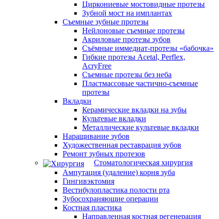
Циркониевые мостовидные протезы
Зубной мост на имплантах
Съемные зубные протезы
Нейлоновые съемные протезы
Акриловые протезы зубов
Съёмные иммедиат‑протезы «бабочка»
Гибкие протезы Acetal, Perflex,
AcryFree
Съемные протезы без неба
Пластмассовые частично-съемные
протезы
Вкладки
Керамические вкладки на зубы
Культевые вкладки
Металлические культевые вкладки
Наращивание зубов
Художественная реставрация зубов
Ремонт зубных протезов
Стоматологическая хирургия
Ампутация (удаление) корня зуба
Гингивэктомия
Вестибулопластика полости рта
Зубосохраняющие операции
Костная пластика
Направленная костная регенерация