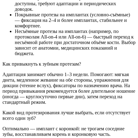
доступны, требуют адаптации и периодических
доводок.
Покрывные протезы на имплантах (условно-съёмные)
— фиксация на 2–4 и более имплантах, стабильнее и
комфортнее.
Несъёмные протезы на имплантах (например, по
протоколам All‑on‑4 или All‑on‑6) — быстрый переход к
несъёмной работе при достаточном объёме кости. Выбор
зависит от анатомии, медицинских показаний и
бюджета.
Как привыкнуть к зубным протезам?
Адаптация занимает обычно 1–3 недели. Помогают: мягкая
диета, медленное жевание на обе стороны, упражнения для
дикции (чтение вслух), фиксаторы по назначению врача. На
период привыкания рекомендуется более длительное ношение
(иногда — круглосуточно первые дни), затем переход на
стандартный режим.
Какой вид протезирования лучше выбрать, если отсутствует
всего один зуб?
Оптимально — имплант с коронкой: не трогаем соседние
зубы, восстанавливаем корень и коронковую часть.