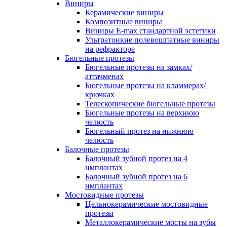
Виниры
Керамические виниры
Композитные виниры
Виниры E-max стандартной эстетики
Ультратонкие полевошпатные виниры
на рефракторе
Бюгельные протезы
Бюгельные протезы на замках/
аттачменах
Бюгельные протезы на кламмерах/
крючках
Телескопические бюгельные протезы
Бюгельные протезы на верхнюю
челюсть
Бюгельный протез на нижнюю
челюсть
Балочные протезы
Балочный зубной протез на 4
имплантах
Балочный зубной протез на 6
имплантах
Мостовидные протезы
Цельнокерамические мостовидные
протезы
Металлокерамические мосты на зубы