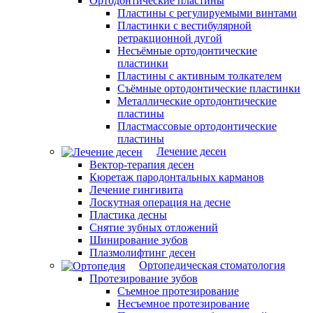
Ортодонтические пластины
Пластины с регулируемыми винтами
Пластинки с вестибулярной
ретракционной дугой
Несъёмные ортодонтические
пластинки
Пластины с активным толкателем
Съёмные ортодонтические пластинки
Металлические ортодонтические
пластины
Пластмассовые ортодонтические
пластины
Лечение десен
Вектор-терапия десен
Кюретаж пародонтальных карманов
Лечение гингивита
Лоскутная операция на десне
Пластика десны
Снятие зубных отложений
Шинирование зубов
Плазмолифтинг десен
Ортопедическая стоматология
Протезирование зубов
Съемное протезирование
Несъемное протезирование