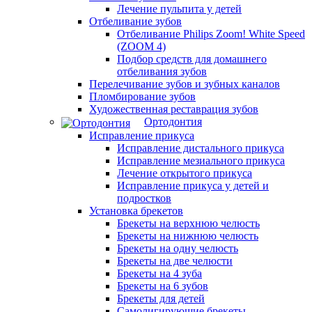
Лечение пульпита у детей
Отбеливание зубов
Отбеливание Philips Zoom! White Speed
(ZOOM 4)
Подбор средств для домашнего
отбеливания зубов
Перелечивание зубов и зубных каналов
Пломбирование зубов
Художественная реставрация зубов
Ортодонтия
Исправление прикуса
Исправление дистального прикуса
Исправление мезиального прикуса
Лечение открытого прикуса
Исправление прикуса у детей и
подростков
Установка брекетов
Брекеты на верхнюю челюсть
Брекеты на нижнюю челюсть
Брекеты на одну челюсть
Брекеты на две челюсти
Брекеты на 4 зуба
Брекеты на 6 зубов
Брекеты для детей
Самолигирующие брекеты