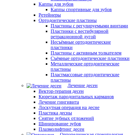
Каппы для зубов
Каппы спортивные для зубов
Ретейнеры
Ортодонтические пластины
Пластины с регулируемыми винтами
Пластинки с вестибулярной
ретракционной дугой
Несъёмные ортодонтические
пластинки
Пластины с активным толкателем
Съёмные ортодонтические пластинки
Металлические ортодонтические
пластины
Пластмассовые ортодонтические
пластины
Лечение десен
Вектор-терапия десен
Кюретаж пародонтальных карманов
Лечение гингивита
Лоскутная операция на десне
Пластика десны
Снятие зубных отложений
Шинирование зубов
Плазмолифтинг десен
Ортопедическая стоматология