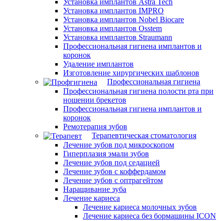
Установка имплантов Astra Tech
Установка имплантов IMPRO
Установка имплантов Nobel Biocare
Установка имплантов Osstem
Установка имплантов Straumann
Профессиональная гигиена имплантов и
коронок
Удаление имплантов
Изготовление хирургических шаблонов
Профессиональная гигиена
Профессиональная гигиена полости рта при
ношении брекетов
Профессиональная гигиена имплантов и
коронок
Ремотерапия зубов
Терапевтическая стоматология
Лечение зубов под микроскопом
Гиперплазия эмали зубов
Лечение зубов под седацией
Лечение зубов с коффердамом
Лечение зубов с оптрагейтом
Наращивание зуба
Лечение кариеса
Лечение кариеса молочных зубов
Лечение кариеса без бормашины ICON