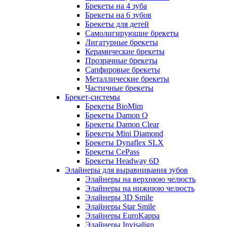
Брекеты на 4 зуба
Брекеты на 6 зубов
Брекеты для детей
Самолигирующие брекеты
Лигатурные брекеты
Керамические брекеты
Прозрачные брекеты
Сапфировые брекеты
Металлические брекеты
Частичные брекеты
Брекет-системы
Брекеты BioMim
Брекеты Damon Q
Брекеты Damon Clear
Брекеты Mini Diamond
Брекеты Dynaflex SLX
Брекеты CePass
Брекеты Headway 6D
Элайнеры для выравнивания зубов
Элайнеры на верхнюю челюсть
Элайнеры на нижнюю челюсть
Элайнеры 3D Smile
Элайнеры Star Smile
Элайнеры EuroKappa
Элайнеры Invisalign