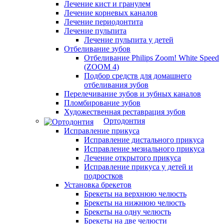
Лечение кист и гранулем
Лечение корневых каналов
Лечение периодонтита
Лечение пульпита
Лечение пульпита у детей
Отбеливание зубов
Отбеливание Philips Zoom! White Speed
(ZOOM 4)
Подбор средств для домашнего
отбеливания зубов
Перелечивание зубов и зубных каналов
Пломбирование зубов
Художественная реставрация зубов
Ортодонтия
Исправление прикуса
Исправление дистального прикуса
Исправление мезиального прикуса
Лечение открытого прикуса
Исправление прикуса у детей и
подростков
Установка брекетов
Брекеты на верхнюю челюсть
Брекеты на нижнюю челюсть
Брекеты на одну челюсть
Брекеты на две челюсти