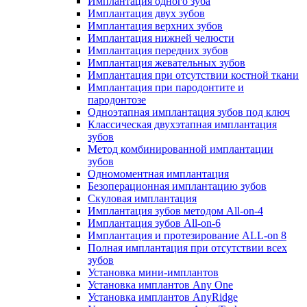
Имплантация одного зуба
Имплантация двух зубов
Имплантация верхних зубов
Имплантация нижней челюсти
Имплантация передних зубов
Имплантация жевательных зубов
Имплантация при отсутствии костной ткани
Имплантация при пародонтите и
пародонтозе
Одноэтапная имплантация зубов под ключ
Классическая двухэтапная имплантация
зубов
Метод комбинированной имплантации
зубов
Одномоментная имплантация
Безоперационная имплантацию зубов
Скуловая имплантация
Имплантация зубов методом All-on-4
Имплантация зубов All-on-6
Имплантация и протезирование ALL-on 8
Полная имплантация при отсутствии всех
зубов
Установка мини-имплантов
Установка имплантов Any One
Установка имплантов AnyRidge