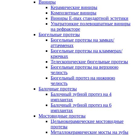
Виниры
Керамические виниры
Композитные виниры
Виниры E-max стандартной эстетики
Ультратонкие полевошпатные виниры
на рефракторе
Бюгельные протезы
Бюгельные протезы на замках/
аттачменах
Бюгельные протезы на кламмерах/
крючках
Телескопические бюгельные протезы
Бюгельные протезы на верхнюю
челюсть
Бюгельный протез на нижнюю
челюсть
Балочные протезы
Балочный зубной протез на 4
имплантах
Балочный зубной протез на 6
имплантах
Мостовидные протезы
Цельнокерамические мостовидные
протезы
Металлокерамические мосты на зубы