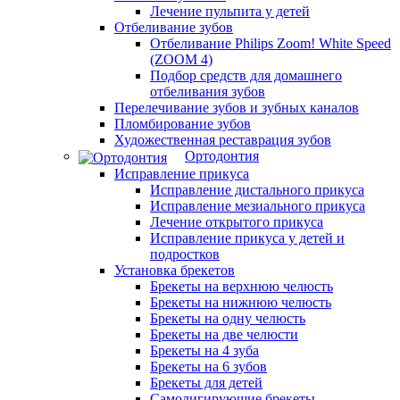
Лечение пульпита у детей
Отбеливание зубов
Отбеливание Philips Zoom! White Speed
(ZOOM 4)
Подбор средств для домашнего
отбеливания зубов
Перелечивание зубов и зубных каналов
Пломбирование зубов
Художественная реставрация зубов
Ортодонтия
Исправление прикуса
Исправление дистального прикуса
Исправление мезиального прикуса
Лечение открытого прикуса
Исправление прикуса у детей и
подростков
Установка брекетов
Брекеты на верхнюю челюсть
Брекеты на нижнюю челюсть
Брекеты на одну челюсть
Брекеты на две челюсти
Брекеты на 4 зуба
Брекеты на 6 зубов
Брекеты для детей
Самолигирующие брекеты