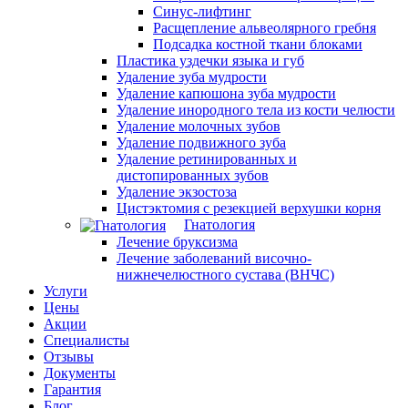
Синус-лифтинг
Расщепление альвеолярного гребня
Подсадка костной ткани блоками
Пластика уздечки языка и губ
Удаление зуба мудрости
Удаление капюшона зуба мудрости
Удаление инородного тела из кости челюсти
Удаление молочных зубов
Удаление подвижного зуба
Удаление ретинированных и
дистопированных зубов
Удаление экзостоза
Цистэктомия с резекцией верхушки корня
Гнатология
Лечение бруксизма
Лечение заболеваний височно-
нижнечелюстного сустава (ВНЧС)
Услуги
Цены
Акции
Специалисты
Отзывы
Документы
Гарантия
Блог