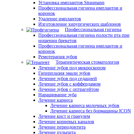
Установка имплантов Straumann
Профессиональная гигиена имплантов и
коронок
Удаление имплантов
Изготовление хирургических шаблонов
Профессиональная гигиена
Профессиональная гигиена полости рта при
ношении брекетов
Профессиональная гигиена имплантов и
коронок
Ремотерапия зубов
Терапевтическая стоматология
Лечение зубов под микроскопом
Гиперплазия эмали зубов
Лечение зубов под седацией
Лечение зубов с коффердамом
Лечение зубов с оптрагейтом
Наращивание зуба
Лечение кариеса
Лечение кариеса молочных зубов
Лечение кариеса без бормашины ICON
Лечение кист и гранулем
Лечение корневых каналов
Лечение периодонтита
Лечение пульпита