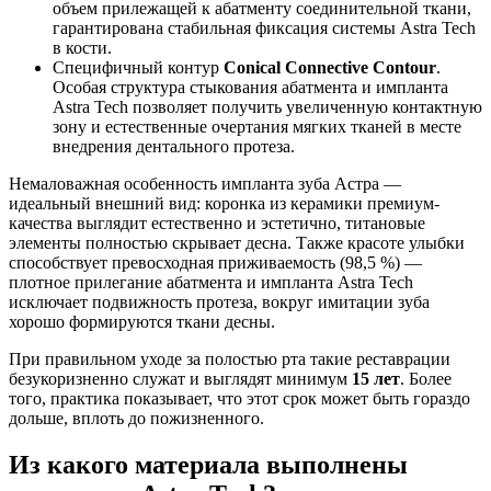
объем прилежащей к абатменту соединительной ткани,
гарантирована стабильная фиксация системы Astra Tech
в кости.
Специфичный контур
Conical Connective Contour
.
Особая структура стыкования абатмента и импланта
Astra Tech позволяет получить увеличенную контактную
зону и естественные очертания мягких тканей в месте
внедрения дентального протеза.
Немаловажная особенность импланта зуба Астра —
идеальный внешний вид: коронка из керамики премиум-
качества выглядит естественно и эстетично, титановые
элементы полностью скрывает десна. Также красоте улыбки
способствует превосходная приживаемость (98,5 %) —
плотное прилегание абатмента и импланта Astra Tech
исключает подвижность протеза, вокруг имитации зуба
хорошо формируются ткани десны.
При правильном уходе за полостью рта такие реставрации
безукоризненно служат и выглядят минимум
15 лет
. Более
того, практика показывает, что этот срок может быть гораздо
дольше, вплоть до пожизненного.
Из какого материала выполнены