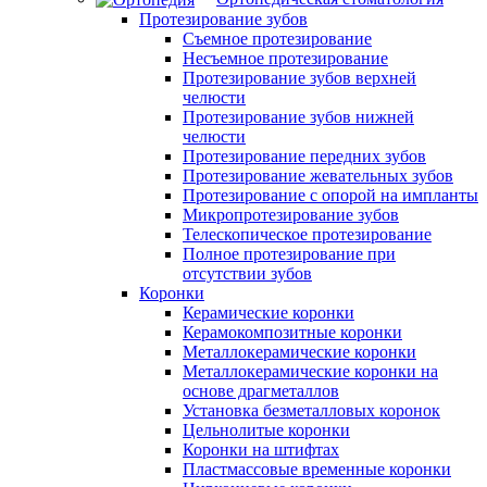
Протезирование зубов
Съемное протезирование
Несъемное протезирование
Протезирование зубов верхней
челюсти
Протезирование зубов нижней
челюсти
Протезирование передних зубов
Протезирование жевательных зубов
Протезирование с опорой на импланты
Микропротезирование зубов
Телескопическое протезирование
Полное протезирование при
отсутствии зубов
Коронки
Керамические коронки
Керамокомпозитные коронки
Металлокерамические коронки
Металлокерамические коронки на
основе драгметаллов
Установка безметалловых коронок
Цельнолитые коронки
Коронки на штифтах
Пластмассовые временные коронки