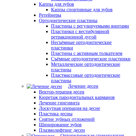
Каппы для зубов
Каппы спортивные для зубов
Ретейнеры
Ортодонтические пластины
Пластины с регулируемыми винтами
Пластинки с вестибулярной
ретракционной дугой
Несъёмные ортодонтические
пластинки
Пластины с активным толкателем
Съёмные ортодонтические пластинки
Металлические ортодонтические
пластины
Пластмассовые ортодонтические
пластины
Лечение десен
Вектор-терапия десен
Кюретаж пародонтальных карманов
Лечение гингивита
Лоскутная операция на десне
Пластика десны
Снятие зубных отложений
Шинирование зубов
Плазмолифтинг десен
Ортопедическая стоматология