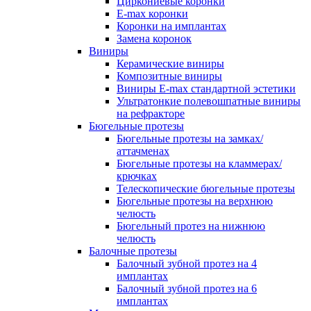
Циркониевые коронки
E-max коронки
Коронки на имплантах
Замена коронок
Виниры
Керамические виниры
Композитные виниры
Виниры E-max стандартной эстетики
Ультратонкие полевошпатные виниры
на рефракторе
Бюгельные протезы
Бюгельные протезы на замках/
аттачменах
Бюгельные протезы на кламмерах/
крючках
Телескопические бюгельные протезы
Бюгельные протезы на верхнюю
челюсть
Бюгельный протез на нижнюю
челюсть
Балочные протезы
Балочный зубной протез на 4
имплантах
Балочный зубной протез на 6
имплантах