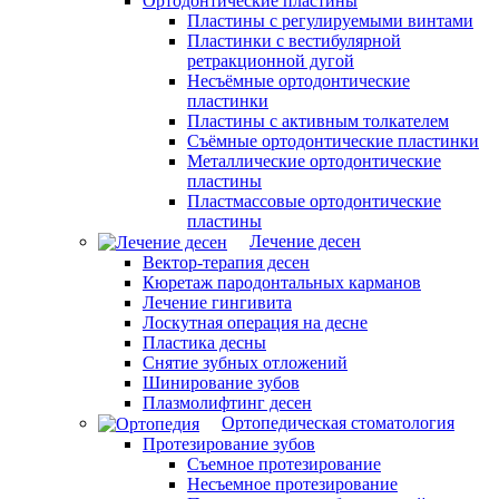
Ортодонтические пластины
Пластины с регулируемыми винтами
Пластинки с вестибулярной
ретракционной дугой
Несъёмные ортодонтические
пластинки
Пластины с активным толкателем
Съёмные ортодонтические пластинки
Металлические ортодонтические
пластины
Пластмассовые ортодонтические
пластины
Лечение десен
Вектор-терапия десен
Кюретаж пародонтальных карманов
Лечение гингивита
Лоскутная операция на десне
Пластика десны
Снятие зубных отложений
Шинирование зубов
Плазмолифтинг десен
Ортопедическая стоматология
Протезирование зубов
Съемное протезирование
Несъемное протезирование