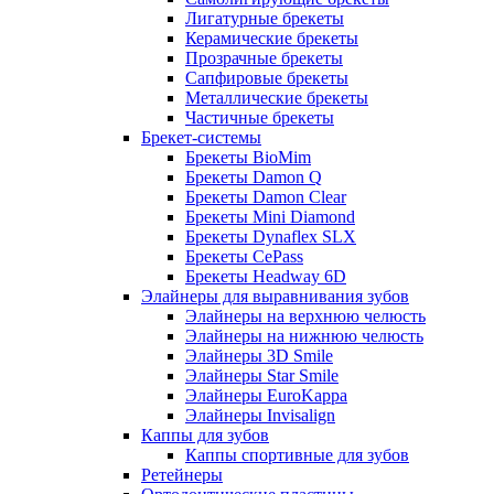
Лигатурные брекеты
Керамические брекеты
Прозрачные брекеты
Сапфировые брекеты
Металлические брекеты
Частичные брекеты
Брекет-системы
Брекеты BioMim
Брекеты Damon Q
Брекеты Damon Clear
Брекеты Mini Diamond
Брекеты Dynaflex SLX
Брекеты CePass
Брекеты Headway 6D
Элайнеры для выравнивания зубов
Элайнеры на верхнюю челюсть
Элайнеры на нижнюю челюсть
Элайнеры 3D Smile
Элайнеры Star Smile
Элайнеры EuroKappa
Элайнеры Invisalign
Каппы для зубов
Каппы спортивные для зубов
Ретейнеры