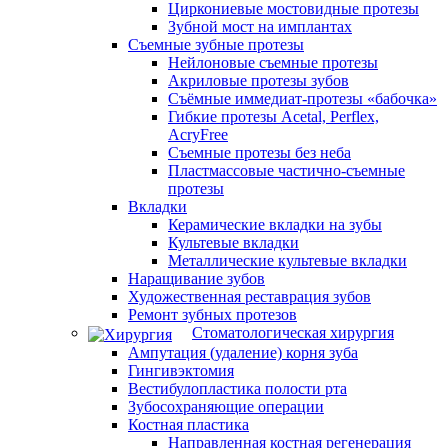
Циркониевые мостовидные протезы
Зубной мост на имплантах
Съемные зубные протезы
Нейлоновые съемные протезы
Акриловые протезы зубов
Съёмные иммедиат‑протезы «бабочка»
Гибкие протезы Acetal, Perflex,
AcryFree
Съемные протезы без неба
Пластмассовые частично-съемные
протезы
Вкладки
Керамические вкладки на зубы
Культевые вкладки
Металлические культевые вкладки
Наращивание зубов
Художественная реставрация зубов
Ремонт зубных протезов
Стоматологическая хирургия
Ампутация (удаление) корня зуба
Гингивэктомия
Вестибулопластика полости рта
Зубосохраняющие операции
Костная пластика
Направленная костная регенерация