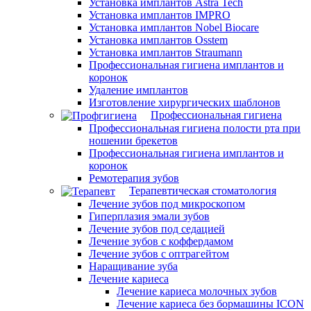
Установка имплантов Astra Tech
Установка имплантов IMPRO
Установка имплантов Nobel Biocare
Установка имплантов Osstem
Установка имплантов Straumann
Профессиональная гигиена имплантов и
коронок
Удаление имплантов
Изготовление хирургических шаблонов
Профессиональная гигиена
Профессиональная гигиена полости рта при
ношении брекетов
Профессиональная гигиена имплантов и
коронок
Ремотерапия зубов
Терапевтическая стоматология
Лечение зубов под микроскопом
Гиперплазия эмали зубов
Лечение зубов под седацией
Лечение зубов с коффердамом
Лечение зубов с оптрагейтом
Наращивание зуба
Лечение кариеса
Лечение кариеса молочных зубов
Лечение кариеса без бормашины ICON