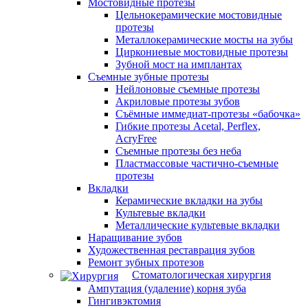
Мостовидные протезы
Цельнокерамические мостовидные
протезы
Металлокерамические мосты на зубы
Циркониевые мостовидные протезы
Зубной мост на имплантах
Съемные зубные протезы
Нейлоновые съемные протезы
Акриловые протезы зубов
Съёмные иммедиат‑протезы «бабочка»
Гибкие протезы Acetal, Perflex,
AcryFree
Съемные протезы без неба
Пластмассовые частично-съемные
протезы
Вкладки
Керамические вкладки на зубы
Культевые вкладки
Металлические культевые вкладки
Наращивание зубов
Художественная реставрация зубов
Ремонт зубных протезов
Стоматологическая хирургия
Ампутация (удаление) корня зуба
Гингивэктомия