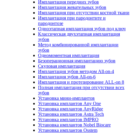
Имплантация передних зубов
Имплантация жевательных зубов
Имплантация при отсутствии костной ткани
Имплантация при пародонтите и
пародонтозе
Одноэтапная имплантация зубов под ключ
Классическая двухэтапная имплантация
зубов
Метод комбинированной имплантации
зубов
Одномоментная имплантация
Безоперационная имплантацию зубов
Скуловая имплантация
Имплантация зубов методом All-on-4
Имплантация зубов All-on-6
Имплантация и протезирование ALL-on 8
Полная имплантация при отсутствии всех
зубов
Установка мини-имплантов
Установка имплантов Any One
Установка имплантов AnyRidge
Установка имплантов Astra Tech
Установка имплантов IMPRO
Установка имплантов Nobel Biocare
Установка имплантов Osstem