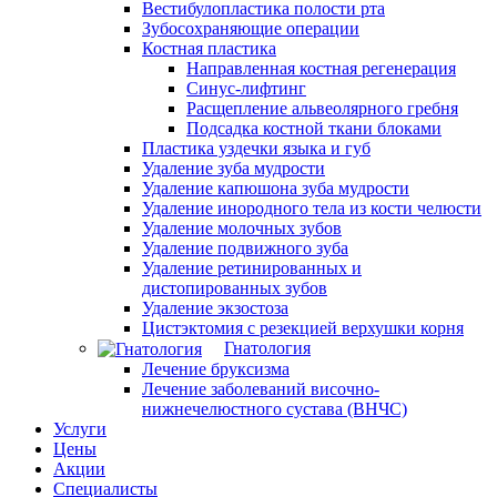
Вестибулопластика полости рта
Зубосохраняющие операции
Костная пластика
Направленная костная регенерация
Синус-лифтинг
Расщепление альвеолярного гребня
Подсадка костной ткани блоками
Пластика уздечки языка и губ
Удаление зуба мудрости
Удаление капюшона зуба мудрости
Удаление инородного тела из кости челюсти
Удаление молочных зубов
Удаление подвижного зуба
Удаление ретинированных и
дистопированных зубов
Удаление экзостоза
Цистэктомия с резекцией верхушки корня
Гнатология
Лечение бруксизма
Лечение заболеваний височно-
нижнечелюстного сустава (ВНЧС)
Услуги
Цены
Акции
Специалисты