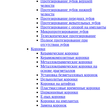
Протезирование зубов верхней
челюсти
Протезирование зубов нижней
челюсти
Протезирование передних зубов
Протезирование жевательных зубов
Протезирование с опорой на импланты
Микропротезирование зубов
Телескопическое протезирование
Полное протезирование при
отсутствии зубов
Коронки
Керамические коронки
Керамокомпозитные коронки
Металлокерамические коронки
Металлокерамические коронки на
основе драгметаллов
Установка безметалловых коронок
Цельнолитые коронки
Коронки на штифтах
Пластмассовые временные коронки
Циркониевые коронки
E-max коронки
Коронки на имплантах
Замена коронок