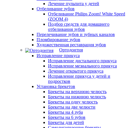
Лечение пульпита у детей
Отбеливание зубов
Отбеливание Philips Zoom! White Speed
(ZOOM 4)
Подбор средств для домашнего
отбеливания зубов
Перелечивание зубов и зубных каналов
Пломбирование зубов
Художественная реставрация зубов
Ортодонтия
Исправление прикуса
Исправление дистального прикуса
Исправление мезиального прикуса
Лечение открытого прикуса
Исправление прикуса у детей и
подростков
Установка брекетов
Брекеты на верхнюю челюсть
Брекеты на нижнюю челюсть
Брекеты на одну челюсть
Брекеты на две челюсти
Брекеты на 4 зуба
Брекеты на 6 зубов
Брекеты для детей
Самолигирующие брекеты