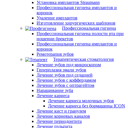
Установка имплантов Straumann
Профессиональная гигиена имплантов и
коронок
Удаление имплантов
Изготовление хирургических шаблонов
Профессиональная гигиена
Профессиональная гигиена полости рта при
ношении брекетов
Профессиональная гигиена имплантов и
коронок
Ремотерапия зубов
Терапевтическая стоматология
Лечение зубов под микроскопом
Гиперплазия эмали зубов
Лечение зубов под седацией
Лечение зубов с коффердамом
Лечение зубов с оптрагейтом
Наращивание зуба
Лечение кариеса
Лечение кариеса молочных зубов
Лечение кариеса без бормашины ICON
Лечение кист и гранулем
Лечение корневых каналов
Лечение периодонтита
Лечение пульпита