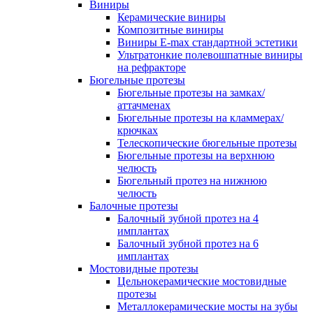
Виниры
Керамические виниры
Композитные виниры
Виниры E-max стандартной эстетики
Ультратонкие полевошпатные виниры
на рефракторе
Бюгельные протезы
Бюгельные протезы на замках/
аттачменах
Бюгельные протезы на кламмерах/
крючках
Телескопические бюгельные протезы
Бюгельные протезы на верхнюю
челюсть
Бюгельный протез на нижнюю
челюсть
Балочные протезы
Балочный зубной протез на 4
имплантах
Балочный зубной протез на 6
имплантах
Мостовидные протезы
Цельнокерамические мостовидные
протезы
Металлокерамические мосты на зубы