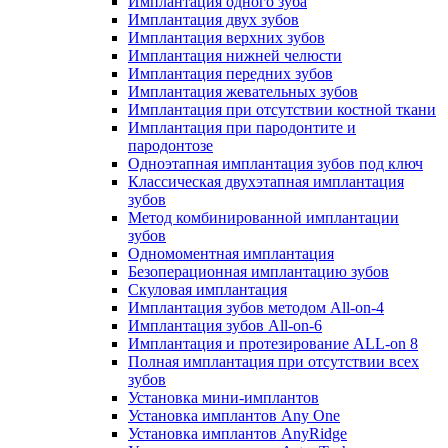
Имплантация одного зуба
Имплантация двух зубов
Имплантация верхних зубов
Имплантация нижней челюсти
Имплантация передних зубов
Имплантация жевательных зубов
Имплантация при отсутствии костной ткани
Имплантация при пародонтите и
пародонтозе
Одноэтапная имплантация зубов под ключ
Классическая двухэтапная имплантация
зубов
Метод комбинированной имплантации
зубов
Одномоментная имплантация
Безоперационная имплантацию зубов
Скуловая имплантация
Имплантация зубов методом All-on-4
Имплантация зубов All-on-6
Имплантация и протезирование ALL-on 8
Полная имплантация при отсутствии всех
зубов
Установка мини-имплантов
Установка имплантов Any One
Установка имплантов AnyRidge