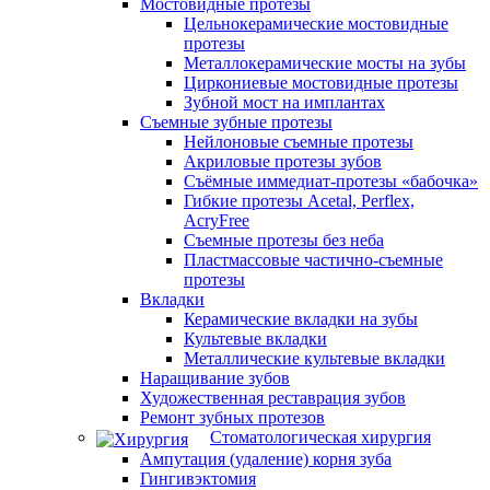
Мостовидные протезы
Цельнокерамические мостовидные
протезы
Металлокерамические мосты на зубы
Циркониевые мостовидные протезы
Зубной мост на имплантах
Съемные зубные протезы
Нейлоновые съемные протезы
Акриловые протезы зубов
Съёмные иммедиат‑протезы «бабочка»
Гибкие протезы Acetal, Perflex,
AcryFree
Съемные протезы без неба
Пластмассовые частично-съемные
протезы
Вкладки
Керамические вкладки на зубы
Культевые вкладки
Металлические культевые вкладки
Наращивание зубов
Художественная реставрация зубов
Ремонт зубных протезов
Стоматологическая хирургия
Ампутация (удаление) корня зуба
Гингивэктомия