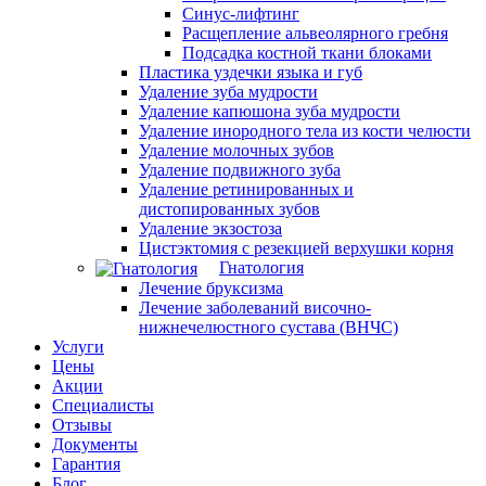
Синус-лифтинг
Расщепление альвеолярного гребня
Подсадка костной ткани блоками
Пластика уздечки языка и губ
Удаление зуба мудрости
Удаление капюшона зуба мудрости
Удаление инородного тела из кости челюсти
Удаление молочных зубов
Удаление подвижного зуба
Удаление ретинированных и
дистопированных зубов
Удаление экзостоза
Цистэктомия с резекцией верхушки корня
Гнатология
Лечение бруксизма
Лечение заболеваний височно-
нижнечелюстного сустава (ВНЧС)
Услуги
Цены
Акции
Специалисты
Отзывы
Документы
Гарантия
Блог