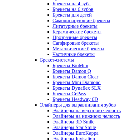
Брекеты на 4 зуба
Брекеты на 6 зубов
Брекеты для детей
Самолигирующие брекеты
Лигатурные брекеты
Керамические брекеты
Прозрачные брекеты
Сапфировые брекеты
Металлические брекеты
Частичные брекеты
Брекет-системы
Брекеты BioMim
Брекеты Damon Q
Брекеты Damon Clear
Брекеты Mini Diamond
Брекеты Dynaflex SLX
Брекеты CePass
Брекеты Headway 6D
Элайнеры для выравнивания зубов
Элайнеры на верхнюю челюсть
Элайнеры на нижнюю челюсть
Элайнеры 3D Smile
Элайнеры Star Smile
Элайнеры EuroKappa
Элайнеры Invisalign