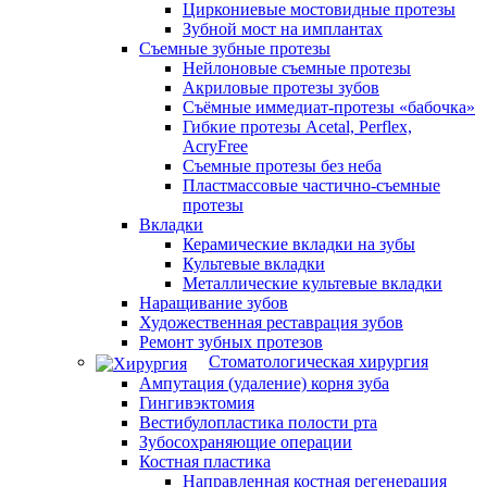
Циркониевые мостовидные протезы
Зубной мост на имплантах
Съемные зубные протезы
Нейлоновые съемные протезы
Акриловые протезы зубов
Съёмные иммедиат‑протезы «бабочка»
Гибкие протезы Acetal, Perflex,
AcryFree
Съемные протезы без неба
Пластмассовые частично-съемные
протезы
Вкладки
Керамические вкладки на зубы
Культевые вкладки
Металлические культевые вкладки
Наращивание зубов
Художественная реставрация зубов
Ремонт зубных протезов
Стоматологическая хирургия
Ампутация (удаление) корня зуба
Гингивэктомия
Вестибулопластика полости рта
Зубосохраняющие операции
Костная пластика
Направленная костная регенерация