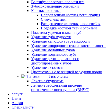
Вестибулопластика полости рта
Зубосохраняющие операции
Костная пластика
Направленная костная регенерация
Синус-лифтинг
Расщепление альвеолярного гребня
Подсадка костной ткани блоками
Пластика уздечки языка и губ
Удаление зуба мудрости
Удаление капюшона зуба мудрости
Удаление инородного тела из кости челюсти
Удаление молочных зубов
Удаление подвижного зуба
Удаление ретинированных и
дистопированных зубов
Удаление экзостоза
Цистэктомия с резекцией верхушки корня
Гнатология
Лечение бруксизма
Лечение заболеваний височно-
нижнечелюстного сустава (ВНЧС)
Услуги
Цены
Акции
Специалисты