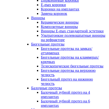
Циркониевые коронки
E-max коронки
Коронки на имплантах
Замена коронок
Виниры
Керамические виниры
Композитные виниры
Виниры E-max стандартной эстетики
Ультратонкие полевошпатные виниры
на рефракторе
Бюгельные протезы
Бюгельные протезы на замках/
аттачменах
Бюгельные протезы на кламмерах/
крючках
Телескопические бюгельные протезы
Бюгельные протезы на верхнюю
челюсть
Бюгельный протез на нижнюю
челюсть
Балочные протезы
Балочный зубной протез на 4
имплантах
Балочный зубной протез на 6
имплантах