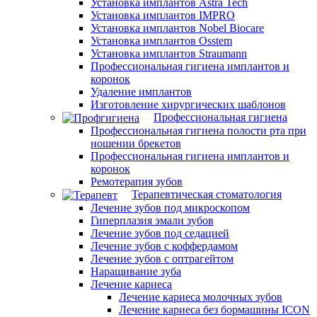
Установка имплантов Astra Tech
Установка имплантов IMPRO
Установка имплантов Nobel Biocare
Установка имплантов Osstem
Установка имплантов Straumann
Профессиональная гигиена имплантов и
коронок
Удаление имплантов
Изготовление хирургических шаблонов
Профессиональная гигиена
Профессиональная гигиена полости рта при
ношении брекетов
Профессиональная гигиена имплантов и
коронок
Ремотерапия зубов
Терапевтическая стоматология
Лечение зубов под микроскопом
Гиперплазия эмали зубов
Лечение зубов под седацией
Лечение зубов с коффердамом
Лечение зубов с оптрагейтом
Наращивание зуба
Лечение кариеса
Лечение кариеса молочных зубов
Лечение кариеса без бормашины ICON