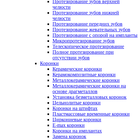
Протезирование зубов верхней
челюсти
Протезирование зубов нижней
челюсти
Протезирование передних зубов
Протезирование жевательных зубов
Протезирование с опорой на импланты
Микропротезирование зубов
Телескопическое протезирование
Полное протезирование при
отсутствии зубов
Коронки
Керамические коронки
Керамокомпозитные коронки
Металлокерамические коронки
Металлокерамические коронки на
основе драгметаллов
Установка безметалловых коронок
Цельнолитые коронки
Коронки на штифтах
Пластмассовые временные коронки
Циркониевые коронки
E-max коронки
Коронки на имплантах
Замена коронок