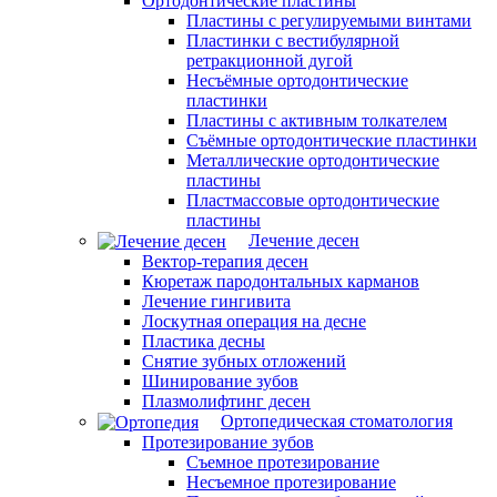
Ортодонтические пластины
Пластины с регулируемыми винтами
Пластинки с вестибулярной
ретракционной дугой
Несъёмные ортодонтические
пластинки
Пластины с активным толкателем
Съёмные ортодонтические пластинки
Металлические ортодонтические
пластины
Пластмассовые ортодонтические
пластины
Лечение десен
Вектор-терапия десен
Кюретаж пародонтальных карманов
Лечение гингивита
Лоскутная операция на десне
Пластика десны
Снятие зубных отложений
Шинирование зубов
Плазмолифтинг десен
Ортопедическая стоматология
Протезирование зубов
Съемное протезирование
Несъемное протезирование