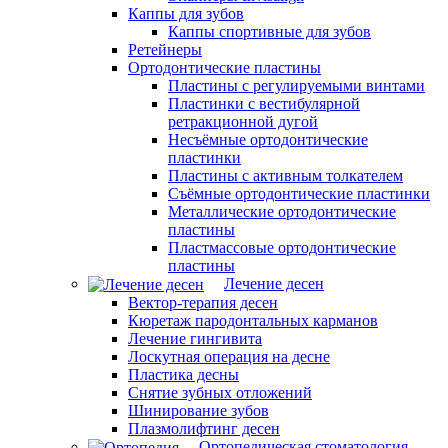
Каппы для зубов
Каппы спортивные для зубов
Ретейнеры
Ортодонтические пластины
Пластины с регулируемыми винтами
Пластинки с вестибулярной
ретракционной дугой
Несъёмные ортодонтические
пластинки
Пластины с активным толкателем
Съёмные ортодонтические пластинки
Металлические ортодонтические
пластины
Пластмассовые ортодонтические
пластины
Лечение десен
Вектор-терапия десен
Кюретаж пародонтальных карманов
Лечение гингивита
Лоскутная операция на десне
Пластика десны
Снятие зубных отложений
Шинирование зубов
Плазмолифтинг десен
Ортопедическая стоматология