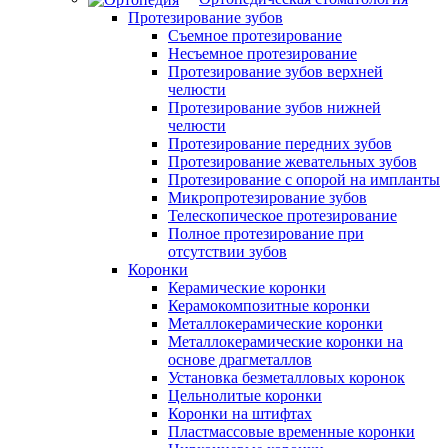
Протезирование зубов
Съемное протезирование
Несъемное протезирование
Протезирование зубов верхней
челюсти
Протезирование зубов нижней
челюсти
Протезирование передних зубов
Протезирование жевательных зубов
Протезирование с опорой на импланты
Микропротезирование зубов
Телескопическое протезирование
Полное протезирование при
отсутствии зубов
Коронки
Керамические коронки
Керамокомпозитные коронки
Металлокерамические коронки
Металлокерамические коронки на
основе драгметаллов
Установка безметалловых коронок
Цельнолитые коронки
Коронки на штифтах
Пластмассовые временные коронки