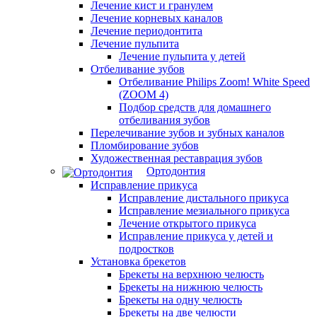
Лечение кист и гранулем
Лечение корневых каналов
Лечение периодонтита
Лечение пульпита
Лечение пульпита у детей
Отбеливание зубов
Отбеливание Philips Zoom! White Speed
(ZOOM 4)
Подбор средств для домашнего
отбеливания зубов
Перелечивание зубов и зубных каналов
Пломбирование зубов
Художественная реставрация зубов
Ортодонтия
Исправление прикуса
Исправление дистального прикуса
Исправление мезиального прикуса
Лечение открытого прикуса
Исправление прикуса у детей и
подростков
Установка брекетов
Брекеты на верхнюю челюсть
Брекеты на нижнюю челюсть
Брекеты на одну челюсть
Брекеты на две челюсти