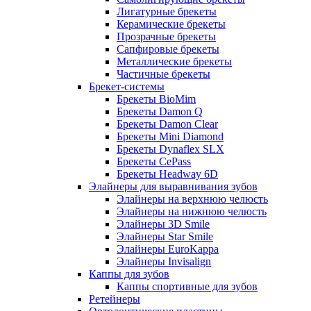
Лигатурные брекеты
Керамические брекеты
Прозрачные брекеты
Сапфировые брекеты
Металлические брекеты
Частичные брекеты
Брекет-системы
Брекеты BioMim
Брекеты Damon Q
Брекеты Damon Clear
Брекеты Mini Diamond
Брекеты Dynaflex SLX
Брекеты CePass
Брекеты Headway 6D
Элайнеры для выравнивания зубов
Элайнеры на верхнюю челюсть
Элайнеры на нижнюю челюсть
Элайнеры 3D Smile
Элайнеры Star Smile
Элайнеры EuroKappa
Элайнеры Invisalign
Каппы для зубов
Каппы спортивные для зубов
Ретейнеры