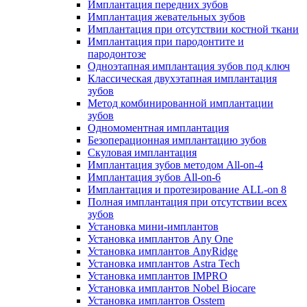
Имплантация передних зубов
Имплантация жевательных зубов
Имплантация при отсутствии костной ткани
Имплантация при пародонтите и
пародонтозе
Одноэтапная имплантация зубов под ключ
Классическая двухэтапная имплантация
зубов
Метод комбинированной имплантации
зубов
Одномоментная имплантация
Безоперационная имплантацию зубов
Скуловая имплантация
Имплантация зубов методом All-on-4
Имплантация зубов All-on-6
Имплантация и протезирование ALL-on 8
Полная имплантация при отсутствии всех
зубов
Установка мини-имплантов
Установка имплантов Any One
Установка имплантов AnyRidge
Установка имплантов Astra Tech
Установка имплантов IMPRO
Установка имплантов Nobel Biocare
Установка имплантов Osstem