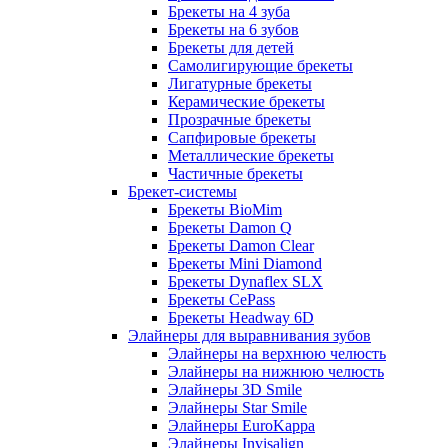
Брекеты на 4 зуба
Брекеты на 6 зубов
Брекеты для детей
Самолигирующие брекеты
Лигатурные брекеты
Керамические брекеты
Прозрачные брекеты
Сапфировые брекеты
Металлические брекеты
Частичные брекеты
Брекет-системы
Брекеты BioMim
Брекеты Damon Q
Брекеты Damon Clear
Брекеты Mini Diamond
Брекеты Dynaflex SLX
Брекеты CePass
Брекеты Headway 6D
Элайнеры для выравнивания зубов
Элайнеры на верхнюю челюсть
Элайнеры на нижнюю челюсть
Элайнеры 3D Smile
Элайнеры Star Smile
Элайнеры EuroKappa
Элайнеры Invisalign