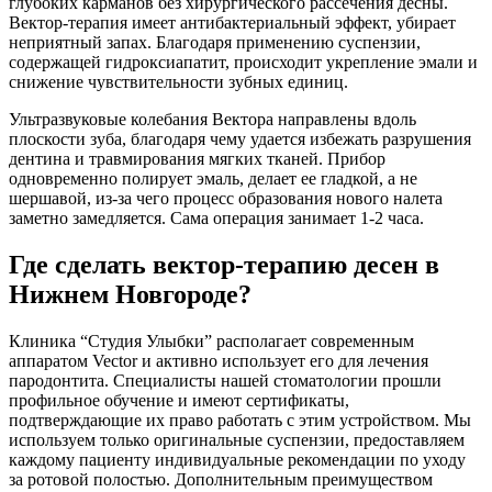
глубоких карманов без хирургического рассечения десны.
Вектор-терапия имеет антибактериальный эффект, убирает
неприятный запах. Благодаря применению суспензии,
содержащей гидроксиапатит, происходит укрепление эмали и
снижение чувствительности зубных единиц.
Ультразвуковые колебания Вектора направлены вдоль
плоскости зуба, благодаря чему удается избежать разрушения
дентина и травмирования мягких тканей. Прибор
одновременно полирует эмаль, делает ее гладкой, а не
шершавой, из-за чего процесс образования нового налета
заметно замедляется. Сама операция занимает 1-2 часа.
Где сделать вектор-терапию десен в
Нижнем Новгороде?
Клиника “Студия Улыбки” располагает современным
аппаратом Vector и активно использует его для лечения
пародонтита. Специалисты нашей стоматологии прошли
профильное обучение и имеют сертификаты,
подтверждающие их право работать с этим устройством. Мы
используем только оригинальные суспензии, предоставляем
каждому пациенту индивидуальные рекомендации по уходу
за ротовой полостью. Дополнительным преимуществом