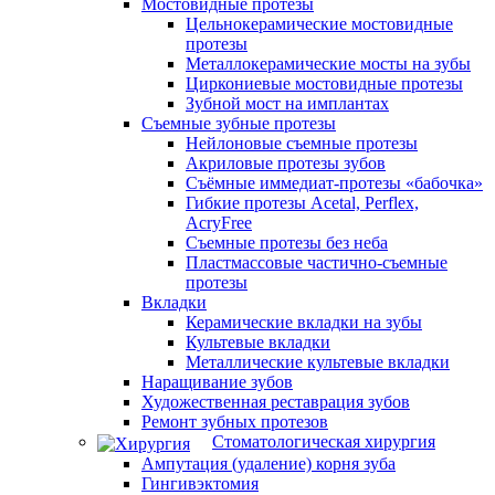
Мостовидные протезы
Цельнокерамические мостовидные
протезы
Металлокерамические мосты на зубы
Циркониевые мостовидные протезы
Зубной мост на имплантах
Съемные зубные протезы
Нейлоновые съемные протезы
Акриловые протезы зубов
Съёмные иммедиат‑протезы «бабочка»
Гибкие протезы Acetal, Perflex,
AcryFree
Съемные протезы без неба
Пластмассовые частично-съемные
протезы
Вкладки
Керамические вкладки на зубы
Культевые вкладки
Металлические культевые вкладки
Наращивание зубов
Художественная реставрация зубов
Ремонт зубных протезов
Стоматологическая хирургия
Ампутация (удаление) корня зуба
Гингивэктомия