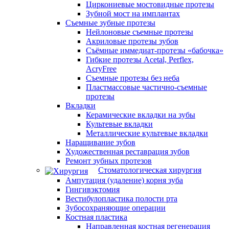
Циркониевые мостовидные протезы
Зубной мост на имплантах
Съемные зубные протезы
Нейлоновые съемные протезы
Акриловые протезы зубов
Съёмные иммедиат‑протезы «бабочка»
Гибкие протезы Acetal, Perflex,
AcryFree
Съемные протезы без неба
Пластмассовые частично-съемные
протезы
Вкладки
Керамические вкладки на зубы
Культевые вкладки
Металлические культевые вкладки
Наращивание зубов
Художественная реставрация зубов
Ремонт зубных протезов
Стоматологическая хирургия
Ампутация (удаление) корня зуба
Гингивэктомия
Вестибулопластика полости рта
Зубосохраняющие операции
Костная пластика
Направленная костная регенерация