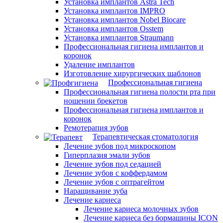
Установка имплантов Astra Tech
Установка имплантов IMPRO
Установка имплантов Nobel Biocare
Установка имплантов Osstem
Установка имплантов Straumann
Профессиональная гигиена имплантов и
коронок
Удаление имплантов
Изготовление хирургических шаблонов
Профессиональная гигиена
Профессиональная гигиена полости рта при
ношении брекетов
Профессиональная гигиена имплантов и
коронок
Ремотерапия зубов
Терапевтическая стоматология
Лечение зубов под микроскопом
Гиперплазия эмали зубов
Лечение зубов под седацией
Лечение зубов с коффердамом
Лечение зубов с оптрагейтом
Наращивание зуба
Лечение кариеса
Лечение кариеса молочных зубов
Лечение кариеса без бормашины ICON