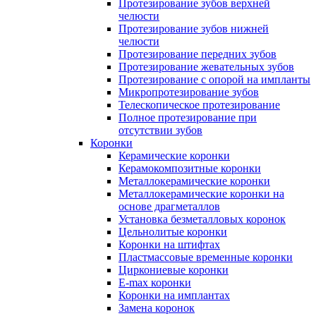
Протезирование зубов верхней
челюсти
Протезирование зубов нижней
челюсти
Протезирование передних зубов
Протезирование жевательных зубов
Протезирование с опорой на импланты
Микропротезирование зубов
Телескопическое протезирование
Полное протезирование при
отсутствии зубов
Коронки
Керамические коронки
Керамокомпозитные коронки
Металлокерамические коронки
Металлокерамические коронки на
основе драгметаллов
Установка безметалловых коронок
Цельнолитые коронки
Коронки на штифтах
Пластмассовые временные коронки
Циркониевые коронки
E-max коронки
Коронки на имплантах
Замена коронок