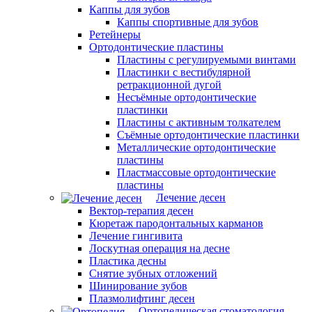
Каппы для зубов
Каппы спортивные для зубов
Ретейнеры
Ортодонтические пластины
Пластины с регулируемыми винтами
Пластинки с вестибулярной
ретракционной дугой
Несъёмные ортодонтические
пластинки
Пластины с активным толкателем
Съёмные ортодонтические пластинки
Металлические ортодонтические
пластины
Пластмассовые ортодонтические
пластины
Лечение десен
Вектор-терапия десен
Кюретаж пародонтальных карманов
Лечение гингивита
Лоскутная операция на десне
Пластика десны
Снятие зубных отложений
Шинирование зубов
Плазмолифтинг десен
Ортопедическая стоматология