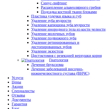
Синус-лифтинг
Расщепление альвеолярного гребня
Подсадка костной ткани блоками
Пластика уздечки языка и губ
Удаление зуба мудрости
Удаление капюшона зуба мудрости
Удаление инородного тела из кости челюсти
Удаление молочных зубов
Удаление подвижного зуба
Удаление ретинированных и
дистопированных зубов
Удаление экзостоза
Цистэктомия с резекцией верхушки корня
Гнатология
Лечение бруксизма
Лечение заболеваний височно-
нижнечелюстного сустава (ВНЧС)
Услуги
Цены
Акции
Специалисты
Отзывы
Документы
Гарантия
Блог