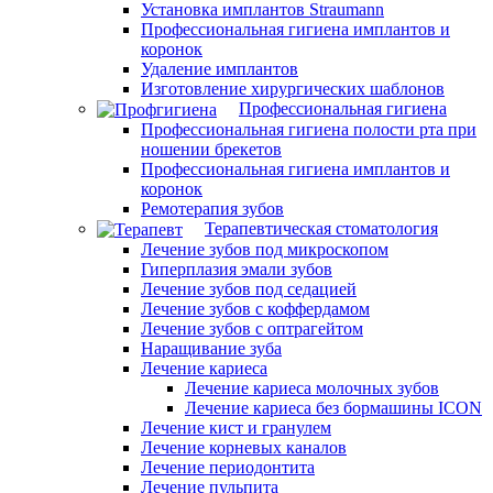
Установка имплантов Straumann
Профессиональная гигиена имплантов и
коронок
Удаление имплантов
Изготовление хирургических шаблонов
Профессиональная гигиена
Профессиональная гигиена полости рта при
ношении брекетов
Профессиональная гигиена имплантов и
коронок
Ремотерапия зубов
Терапевтическая стоматология
Лечение зубов под микроскопом
Гиперплазия эмали зубов
Лечение зубов под седацией
Лечение зубов с коффердамом
Лечение зубов с оптрагейтом
Наращивание зуба
Лечение кариеса
Лечение кариеса молочных зубов
Лечение кариеса без бормашины ICON
Лечение кист и гранулем
Лечение корневых каналов
Лечение периодонтита
Лечение пульпита