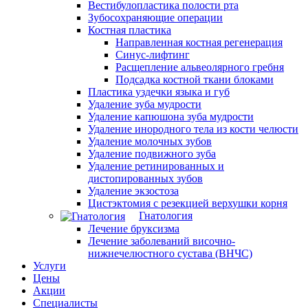
Вестибулопластика полости рта
Зубосохраняющие операции
Костная пластика
Направленная костная регенерация
Синус-лифтинг
Расщепление альвеолярного гребня
Подсадка костной ткани блоками
Пластика уздечки языка и губ
Удаление зуба мудрости
Удаление капюшона зуба мудрости
Удаление инородного тела из кости челюсти
Удаление молочных зубов
Удаление подвижного зуба
Удаление ретинированных и
дистопированных зубов
Удаление экзостоза
Цистэктомия с резекцией верхушки корня
Гнатология
Лечение бруксизма
Лечение заболеваний височно-
нижнечелюстного сустава (ВНЧС)
Услуги
Цены
Акции
Специалисты