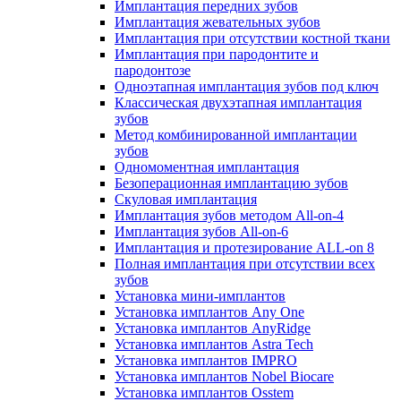
Имплантация передних зубов
Имплантация жевательных зубов
Имплантация при отсутствии костной ткани
Имплантация при пародонтите и
пародонтозе
Одноэтапная имплантация зубов под ключ
Классическая двухэтапная имплантация
зубов
Метод комбинированной имплантации
зубов
Одномоментная имплантация
Безоперационная имплантацию зубов
Скуловая имплантация
Имплантация зубов методом All-on-4
Имплантация зубов All-on-6
Имплантация и протезирование ALL-on 8
Полная имплантация при отсутствии всех
зубов
Установка мини-имплантов
Установка имплантов Any One
Установка имплантов AnyRidge
Установка имплантов Astra Tech
Установка имплантов IMPRO
Установка имплантов Nobel Biocare
Установка имплантов Osstem