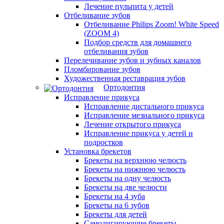
Лечение пульпита у детей
Отбеливание зубов
Отбеливание Philips Zoom! White Speed
(ZOOM 4)
Подбор средств для домашнего
отбеливания зубов
Перелечивание зубов и зубных каналов
Пломбирование зубов
Художественная реставрация зубов
Ортодонтия
Исправление прикуса
Исправление дистального прикуса
Исправление мезиального прикуса
Лечение открытого прикуса
Исправление прикуса у детей и
подростков
Установка брекетов
Брекеты на верхнюю челюсть
Брекеты на нижнюю челюсть
Брекеты на одну челюсть
Брекеты на две челюсти
Брекеты на 4 зуба
Брекеты на 6 зубов
Брекеты для детей
Самолигирующие брекеты