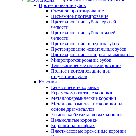
Протезирование зубов
Съемное протезирование
Несъемное протезирование
Протезирование зубов верхней
челюсти
Протезирование зубов нижней
челюсти
Протезирование передних зубов
Протезирование жевательных зубов
Протезирование с опорой на импланты
Микропротезирование зубов
Телескопическое протезирование
Полное протезирование при
отсутствии зубов
Коронки
Керамические коронки
Керамокомпозитные коронки
Металлокерамические коронки
Металлокерамические коронки на
основе драгметаллов
Установка безметалловых коронок
Цельнолитые коронки
Коронки на штифтах
Пластмассовые временные коронки