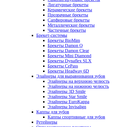
Лигатурные брекеты
Керамические брекеты
Прозрачные брекеты
Сапфировые брекеты
Металлические брекеты
Частичные брекеты
Брекет-системы
Брекеты BioMim
Брекеты Damon Q
Брекеты Damon Clear
Брекеты Mini Diamond
Брекеты Dynaflex SLX
Брекеты CePass
Брекеты Headway 6D
Элайнеры для выравнивания зубов
Элайнеры на верхнюю челюсть
Элайнеры на нижнюю челюсть
Элайнеры 3D Smile
Элайнеры Star Smile
Элайнеры EuroKappa
Элайнеры Invisalign
Каппы для зубов
Каппы спортивные для зубов
Ретейнеры