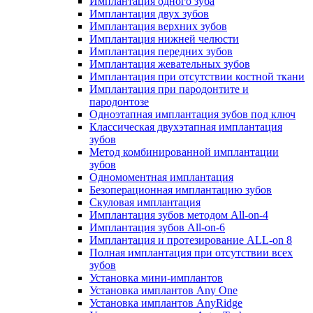
Имплантация одного зуба
Имплантация двух зубов
Имплантация верхних зубов
Имплантация нижней челюсти
Имплантация передних зубов
Имплантация жевательных зубов
Имплантация при отсутствии костной ткани
Имплантация при пародонтите и
пародонтозе
Одноэтапная имплантация зубов под ключ
Классическая двухэтапная имплантация
зубов
Метод комбинированной имплантации
зубов
Одномоментная имплантация
Безоперационная имплантацию зубов
Скуловая имплантация
Имплантация зубов методом All-on-4
Имплантация зубов All-on-6
Имплантация и протезирование ALL-on 8
Полная имплантация при отсутствии всех
зубов
Установка мини-имплантов
Установка имплантов Any One
Установка имплантов AnyRidge