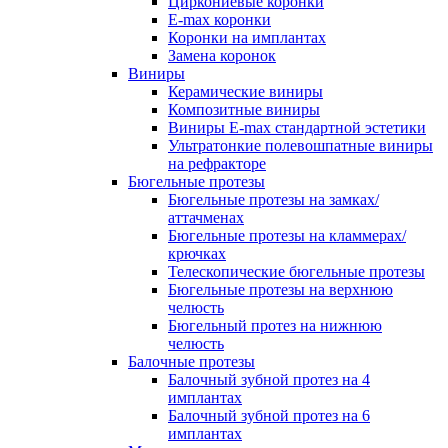
Циркониевые коронки
E-max коронки
Коронки на имплантах
Замена коронок
Виниры
Керамические виниры
Композитные виниры
Виниры E-max стандартной эстетики
Ультратонкие полевошпатные виниры
на рефракторе
Бюгельные протезы
Бюгельные протезы на замках/
аттачменах
Бюгельные протезы на кламмерах/
крючках
Телескопические бюгельные протезы
Бюгельные протезы на верхнюю
челюсть
Бюгельный протез на нижнюю
челюсть
Балочные протезы
Балочный зубной протез на 4
имплантах
Балочный зубной протез на 6
имплантах