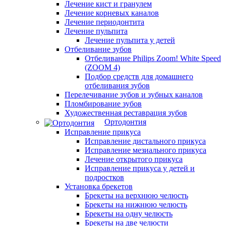
Лечение кист и гранулем
Лечение корневых каналов
Лечение периодонтита
Лечение пульпита
Лечение пульпита у детей
Отбеливание зубов
Отбеливание Philips Zoom! White Speed
(ZOOM 4)
Подбор средств для домашнего
отбеливания зубов
Перелечивание зубов и зубных каналов
Пломбирование зубов
Художественная реставрация зубов
Ортодонтия
Исправление прикуса
Исправление дистального прикуса
Исправление мезиального прикуса
Лечение открытого прикуса
Исправление прикуса у детей и
подростков
Установка брекетов
Брекеты на верхнюю челюсть
Брекеты на нижнюю челюсть
Брекеты на одну челюсть
Брекеты на две челюсти