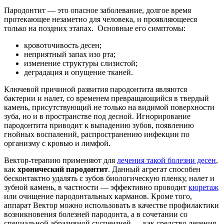
Пародонтит — это опасное заболевание, долгое время
протекающее незаметно для человека, и проявляющееся
только на поздних этапах. Основные его симптомы:
кровоточивость десен;
неприятный запах изо рта;
изменение структуры слизистой;
деградация и опущение тканей.
Ключевой причиной развития пародонтита являются
бактерии и налет, со временем превращающийся в твердый
камень, присутствующий не только на видимой поверхности
зуба, но и в пространстве под десной. Игнорирование
пародонтита приводит к выпадению зубов, появлению
гнойных воспалений, распространению инфекции по
организму с кровью и лимфой.
Вектор-терапию применяют для
лечения такой болезни десен
,
как
хронический пародонтит
. Данный агрегат способен
бесконтактно удалять с зубов биологическую пленку, налет и
зубной камень, в частности — эффективно проводит
кюретаж
или очищение пародонтальных карманов. Кроме того,
аппарат Вектор можно использовать в качестве профилактики
возникновения болезней пародонта, а в сочетании со
специальной абразивной суспензией — как средство лечения