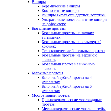
Виниры
Керамические виниры
Композитные виниры
Виниры E-max стандартной эстетики
Ультратонкие полевошпатные виниры
на рефракторе
Бюгельные протезы
Бюгельные протезы на замках/
аттачменах
Бюгельные протезы на кламмерах/
крючках
Телескопические бюгельные протезы
Бюгельные протезы на верхнюю
челюсть
Бюгельный протез на нижнюю
челюсть
Балочные протезы
Балочный зубной протез на 4
имплантах
Балочный зубной протез на 6
имплантах
Мостовидные протезы
Цельнокерамические мостовидные
протезы
Металлокерамические мосты на зубы