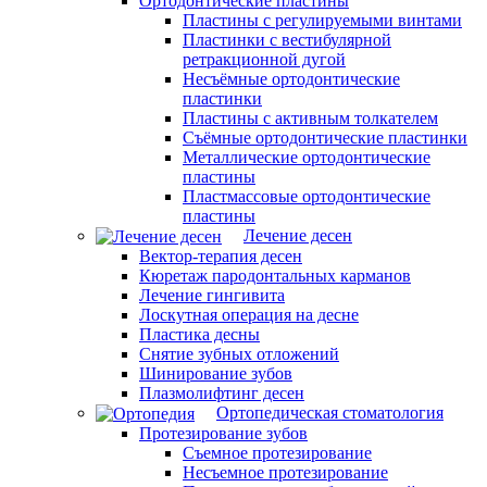
Ортодонтические пластины
Пластины с регулируемыми винтами
Пластинки с вестибулярной
ретракционной дугой
Несъёмные ортодонтические
пластинки
Пластины с активным толкателем
Съёмные ортодонтические пластинки
Металлические ортодонтические
пластины
Пластмассовые ортодонтические
пластины
Лечение десен
Вектор-терапия десен
Кюретаж пародонтальных карманов
Лечение гингивита
Лоскутная операция на десне
Пластика десны
Снятие зубных отложений
Шинирование зубов
Плазмолифтинг десен
Ортопедическая стоматология
Протезирование зубов
Съемное протезирование
Несъемное протезирование