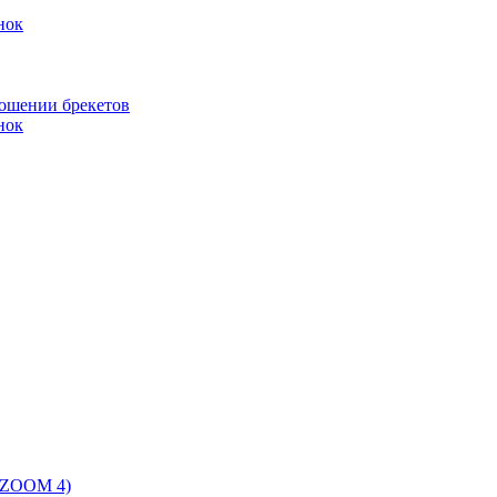
нок
ношении брекетов
нок
 (ZOOM 4)