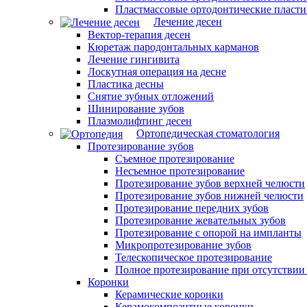
Пластмассовые ортодонтические пласт
Лечение десен
Вектор-терапия десен
Кюретаж пародонтальных карманов
Лечение гингивита
Лоскутная операция на десне
Пластика десны
Снятие зубных отложений
Шинирование зубов
Плазмолифтинг десен
Ортопедическая стоматология
Протезирование зубов
Съемное протезирование
Несъемное протезирование
Протезирование зубов верхней челюсти
Протезирование зубов нижней челюсти
Протезирование передних зубов
Протезирование жевательных зубов
Протезирование с опорой на импланты
Микропротезирование зубов
Телескопическое протезирование
Полное протезирование при отсутствии
Коронки
Керамические коронки
Керамокомпозитные коронки