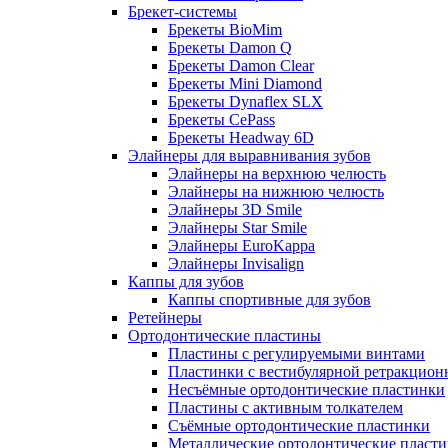
Брекет-системы
Брекеты BioMim
Брекеты Damon Q
Брекеты Damon Clear
Брекеты Mini Diamond
Брекеты Dynaflex SLX
Брекеты CePass
Брекеты Headway 6D
Элайнеры для выравнивания зубов
Элайнеры на верхнюю челюсть
Элайнеры на нижнюю челюсть
Элайнеры 3D Smile
Элайнеры Star Smile
Элайнеры EuroKappa
Элайнеры Invisalign
Каппы для зубов
Каппы спортивные для зубов
Ретейнеры
Ортодонтические пластины
Пластины с регулируемыми винтами
Пластинки с вестибулярной ретракцион
Несъёмные ортодонтические пластинки
Пластины с активным толкателем
Съёмные ортодонтические пластинки
Металлические ортодонтические пласт