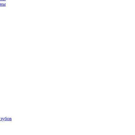
ины
 зубов