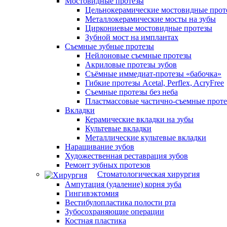
Мостовидные протезы
Цельнокерамические мостовидные прот
Металлокерамические мосты на зубы
Циркониевые мостовидные протезы
Зубной мост на имплантах
Съемные зубные протезы
Нейлоновые съемные протезы
Акриловые протезы зубов
Съёмные иммедиат‑протезы «бабочка»
Гибкие протезы Acetal, Perflex, AcryFree
Съемные протезы без неба
Пластмассовые частично-съемные прот
Вкладки
Керамические вкладки на зубы
Культевые вкладки
Металлические культевые вкладки
Наращивание зубов
Художественная реставрация зубов
Ремонт зубных протезов
Стоматологическая хирургия
Ампутация (удаление) корня зуба
Гингивэктомия
Вестибулопластика полости рта
Зубосохраняющие операции
Костная пластика