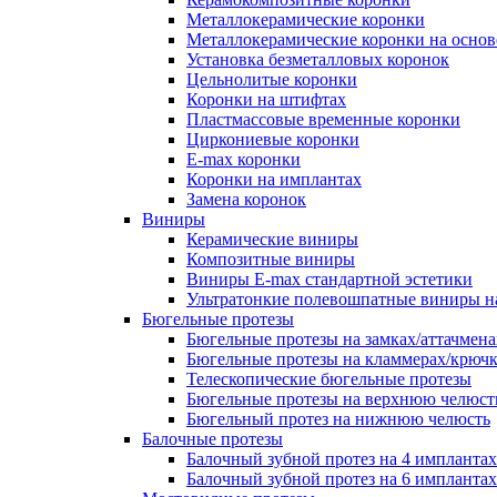
Металлокерамические коронки
Металлокерамические коронки на основ
Установка безметалловых коронок
Цельнолитые коронки
Коронки на штифтах
Пластмассовые временные коронки
Циркониевые коронки
E-max коронки
Коронки на имплантах
Замена коронок
Виниры
Керамические виниры
Композитные виниры
Виниры E-max стандартной эстетики
Ультратонкие полевошпатные виниры н
Бюгельные протезы
Бюгельные протезы на замках/аттачмена
Бюгельные протезы на кламмерах/крюч
Телескопические бюгельные протезы
Бюгельные протезы на верхнюю челюст
Бюгельный протез на нижнюю челюсть
Балочные протезы
Балочный зубной протез на 4 имплантах
Балочный зубной протез на 6 имплантах