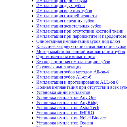
Имплантация одного зуба
Имплантация двух зубов
Имплантация верхних зубов
Имплантация нижней челюсти
Имплантация передних зубов
Имплантация жевательных зубов
Имплантация при отсутствии костной ткани
Имплантация при пародонтите и пародонтозе
Одноэтапная имплантация зубов под ключ
Классическая двухэтапная имплантация зубов
Метод комбинированной имплантации зубов
Одномоментная имплантация
Безоперационная имплантацию зубов
Скуловая имплантация
Имплантация зубов методом All-on-4
Имплантация зубов All-on-6
Имплантация и протезирование ALL-on 8
Полная имплантация при отсутствии всех зуб
Установка мини-имплантов
Установка имплантов Any One
Установка имплантов AnyRidge
Установка имплантов Astra Tech
Установка имплантов IMPRO
Установка имплантов Nobel Biocare
Установка имплантов Osstem