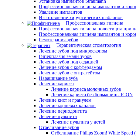
Установка имплантов Straumann
Профессиональная гигиена имплантов и коро
Удаление имплантов
Изготовление хирургических шаблонов
Профессиональная гигиена
Профессиональная гигиена полости рта при 
Профессиональная гигиена имплантов и коро
Ремотерапия зубов
Терапевтическая стоматология
Лечение зубов под микроскопом
Гиперплазия эмали зубов
Лечение зубов под седацией
Лечение зубов с коффердамом
Лечение зубов с оптрагейтом
Наращивание зуба
Лечение кариеса
Лечение кариеса молочных зубов
Лечение кариеса без бормашины ICON
Лечение кист и гранулем
Лечение корневых каналов
Лечение периодонтита
Лечение пульпита
Лечение пульпита у детей
Отбеливание зубов
Отбеливание Philips Zoom! White Speed