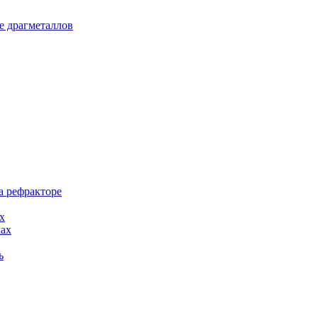
е драгметаллов
а рефракторе
х
ках
ь