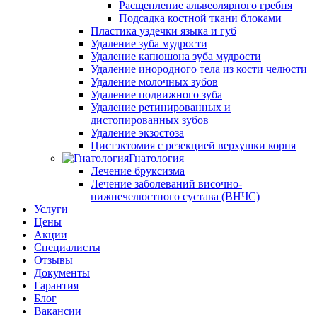
Расщепление альвеолярного гребня
Подсадка костной ткани блоками
Пластика уздечки языка и губ
Удаление зуба мудрости
Удаление капюшона зуба мудрости
Удаление инородного тела из кости челюсти
Удаление молочных зубов
Удаление подвижного зуба
Удаление ретинированных и
дистопированных зубов
Удаление экзостоза
Цистэктомия с резекцией верхушки корня
Гнатология
Лечение бруксизма
Лечение заболеваний височно-
нижнечелюстного сустава (ВНЧС)
Услуги
Цены
Акции
Специалисты
Отзывы
Документы
Гарантия
Блог
Вакансии