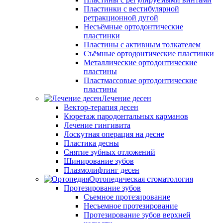
Пластинки с вестибулярной
ретракционной дугой
Несъёмные ортодонтические
пластинки
Пластины с активным толкателем
Съёмные ортодонтические пластинки
Металлические ортодонтические
пластины
Пластмассовые ортодонтические
пластины
Лечение десен
Вектор-терапия десен
Кюретаж пародонтальных карманов
Лечение гингивита
Лоскутная операция на десне
Пластика десны
Снятие зубных отложений
Шинирование зубов
Плазмолифтинг десен
Ортопедическая стоматология
Протезирование зубов
Съемное протезирование
Несъемное протезирование
Протезирование зубов верхней