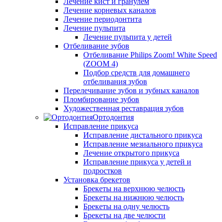
Лечение кист и гранулем
Лечение корневых каналов
Лечение периодонтита
Лечение пульпита
Лечение пульпита у детей
Отбеливание зубов
Отбеливание Philips Zoom! White Speed
(ZOOM 4)
Подбор средств для домашнего
отбеливания зубов
Перелечивание зубов и зубных каналов
Пломбирование зубов
Художественная реставрация зубов
Ортодонтия
Исправление прикуса
Исправление дистального прикуса
Исправление мезиального прикуса
Лечение открытого прикуса
Исправление прикуса у детей и
подростков
Установка брекетов
Брекеты на верхнюю челюсть
Брекеты на нижнюю челюсть
Брекеты на одну челюсть
Брекеты на две челюсти