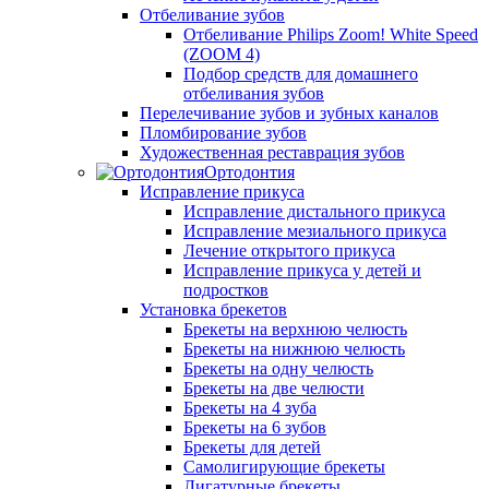
Отбеливание зубов
Отбеливание Philips Zoom! White Speed
(ZOOM 4)
Подбор средств для домашнего
отбеливания зубов
Перелечивание зубов и зубных каналов
Пломбирование зубов
Художественная реставрация зубов
Ортодонтия
Исправление прикуса
Исправление дистального прикуса
Исправление мезиального прикуса
Лечение открытого прикуса
Исправление прикуса у детей и
подростков
Установка брекетов
Брекеты на верхнюю челюсть
Брекеты на нижнюю челюсть
Брекеты на одну челюсть
Брекеты на две челюсти
Брекеты на 4 зуба
Брекеты на 6 зубов
Брекеты для детей
Самолигирующие брекеты
Лигатурные брекеты