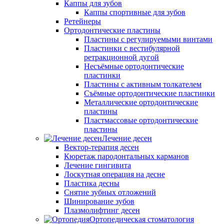
Каппы для зубов
Каппы спортивные для зубов
Ретейнеры
Ортодонтические пластины
Пластины с регулируемыми винтами
Пластинки с вестибулярной
ретракционной дугой
Несъёмные ортодонтические
пластинки
Пластины с активным толкателем
Съёмные ортодонтические пластинки
Металлические ортодонтические
пластины
Пластмассовые ортодонтические
пластины
Лечение десен
Вектор-терапия десен
Кюретаж пародонтальных карманов
Лечение гингивита
Лоскутная операция на десне
Пластика десны
Снятие зубных отложений
Шинирование зубов
Плазмолифтинг десен
Ортопедическая стоматология