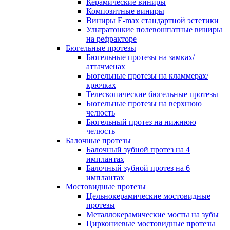
Керамические виниры
Композитные виниры
Виниры E-max стандартной эстетики
Ультратонкие полевошпатные виниры
на рефракторе
Бюгельные протезы
Бюгельные протезы на замках/
аттачменах
Бюгельные протезы на кламмерах/
крючках
Телескопические бюгельные протезы
Бюгельные протезы на верхнюю
челюсть
Бюгельный протез на нижнюю
челюсть
Балочные протезы
Балочный зубной протез на 4
имплантах
Балочный зубной протез на 6
имплантах
Мостовидные протезы
Цельнокерамические мостовидные
протезы
Металлокерамические мосты на зубы
Циркониевые мостовидные протезы