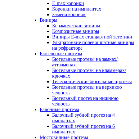
E-max коронки
Коронки на имплантах
Замена коронок
Виниры
Керамические виниры
Композитные виниры
Виниры E-max стандартной эстетики
Ультратонкие полевошпатные виниры
на рефракторе
Бюгельные протезы
Бюгельные протезы на замках/
аттачменах
Бюгельные протезы на кламмерах/
крючках
Телескопические бюгельные протезы
Бюгельные протезы на верхнюю
челюсть
Бюгельный протез на нижнюю
челюсть
Балочные протезы
Балочный зубной протез на 4
имплантах
Балочный зубной протез на 6
имплантах
Мостовидные протезы