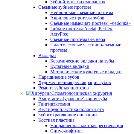
Зубной мост на имплантах
Съемные зубные протезы
Нейлоновые съемные протезы
Акриловые протезы зубов
Съёмные иммедиат‑протезы «бабочка»
Гибкие протезы Acetal, Perflex,
AcryFree
Съемные протезы без неба
Пластмассовые частично-съемные
протезы
Вкладки
Керамические вкладки на зубы
Культевые вкладки
Металлические культевые вкладки
Наращивание зубов
Художественная реставрация зубов
Ремонт зубных протезов
Стоматологическая хирургия
Ампутация (удаление) корня зуба
Гингивэктомия
Вестибулопластика полости рта
Зубосохраняющие операции
Костная пластика
Направленная костная регенерация
Синус-лифтинг