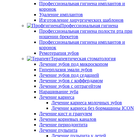
Профессиональная гигиена имплантов и
коронок
Удаление имплантов
Изготовление хирургических шаблонов
Профессиональная гигиена
Профессиональная гигиена полости рта при
ношении брекетов
Профессиональная гигиена имплантов и
коронок
Ремотерапия зубов
Терапевтическая стоматология
Лечение зубов под микроскопом
Гиперплазия эмали зубов
Лечение зубов под седацией
Лечение зубов с коффердамом
Лечение зубов с оптрагейтом
Наращивание зуба
Лечение кариеса
Лечение кариеса молочных зубов
Лечение кариеса без бормашины ICON
Лечение кист и гранулем
Лечение корневых каналов
Лечение периодонтита
Лечение пульпита
Лечение пульпита у детей