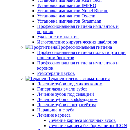
Установка имплантов Astra Tech
Установка имплантов IMPRO
Установка имплантов Nobel Biocare
Установка имплантов Osstem
Установка имплантов Straumann
Профессиональная гигиена имплантов и
коронок
Удаление имплантов
Изготовление хирургических шаблонов
Профессиональная гигиена
Профессиональная гигиена полости рта при
ношении брекетов
Профессиональная гигиена имплантов и
коронок
Ремотерапия зубов
Терапевтическая стоматология
Лечение зубов под микроскопом
Гиперплазия эмали зубов
Лечение зубов под седацией
Лечение зубов с коффердамом
Лечение зубов с оптрагейтом
Наращивание зуба
Лечение кариеса
Лечение кариеса молочных зубов
Лечение кариеса без бормашины ICON