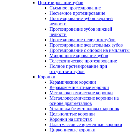
Протезирование зубов
Съемное протезирование
Несъемное протезирование
Протезирование зубов верхней
челюсти
Протезирование зубов нижней
челюсти
Протезирование передних зубов
Протезирование жевательных зубов
Протезирование с опорой на импланты
Микропротезирование зубов
Телескопическое протезирование
Полное протезирование при
отсутствии зубов
Коронки
Керамические коронки
Керамокомпозитные коронки
Металлокерамические коронки
Металлокерамические коронки на
основе драгметаллов
Установка безметалловых коронок
Цельнолитые коронки
Коронки на штифтах
Пластмассовые временные коронки
Циркониевые коронки