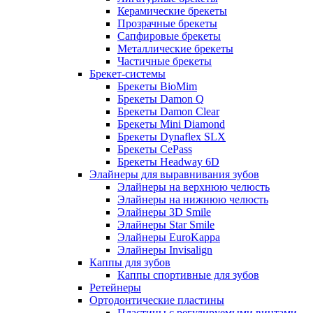
Керамические брекеты
Прозрачные брекеты
Сапфировые брекеты
Металлические брекеты
Частичные брекеты
Брекет-системы
Брекеты BioMim
Брекеты Damon Q
Брекеты Damon Clear
Брекеты Mini Diamond
Брекеты Dynaflex SLX
Брекеты CePass
Брекеты Headway 6D
Элайнеры для выравнивания зубов
Элайнеры на верхнюю челюсть
Элайнеры на нижнюю челюсть
Элайнеры 3D Smile
Элайнеры Star Smile
Элайнеры EuroKappa
Элайнеры Invisalign
Каппы для зубов
Каппы спортивные для зубов
Ретейнеры
Ортодонтические пластины
Пластины с регулируемыми винтами