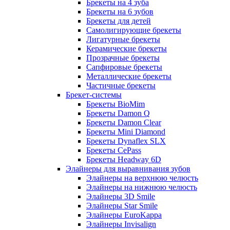
Брекеты на 4 зуба
Брекеты на 6 зубов
Брекеты для детей
Самолигирующие брекеты
Лигатурные брекеты
Керамические брекеты
Прозрачные брекеты
Сапфировые брекеты
Металлические брекеты
Частичные брекеты
Брекет-системы
Брекеты BioMim
Брекеты Damon Q
Брекеты Damon Clear
Брекеты Mini Diamond
Брекеты Dynaflex SLX
Брекеты CePass
Брекеты Headway 6D
Элайнеры для выравнивания зубов
Элайнеры на верхнюю челюсть
Элайнеры на нижнюю челюсть
Элайнеры 3D Smile
Элайнеры Star Smile
Элайнеры EuroKappa
Элайнеры Invisalign