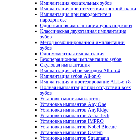
Имплантация жевательных зубов
Имплантация при отсутствии костной ткани
Имплантация при пародонтите и
пародонтозе
Одноэтапная имплантация зубов под ключ
Классическая двухэтапная имплантация
зубов
Метод комбинированной имплантации
зубов
Одномоментная имплантация
Безоперационная имплантацию зубов
Скуловая имплантация
Имплантация зубов методом All-on-4
Имплантация зубов All-on-6
Имплантация и протезирование ALL-on 8
Полная имплантация при отсутствии всех
зубов
Установка мини-имплантов
Установка имплантов Any One
Установка имплантов AnyRidge
Установка имплантов Astra Tech
Установка имплантов IMPRO
Установка имплантов Nobel Biocare
Установка имплантов Osstem
Установка имплантов Straumann