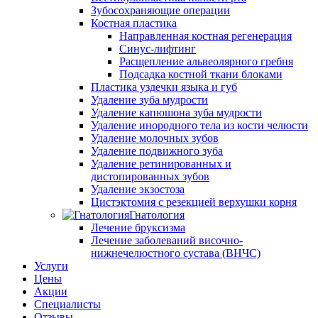
Зубосохраняющие операции
Костная пластика
Направленная костная регенерация
Синус-лифтинг
Расщепление альвеолярного гребня
Подсадка костной ткани блоками
Пластика уздечки языка и губ
Удаление зуба мудрости
Удаление капюшона зуба мудрости
Удаление инородного тела из кости челюсти
Удаление молочных зубов
Удаление подвижного зуба
Удаление ретинированных и
дистопированных зубов
Удаление экзостоза
Цистэктомия с резекцией верхушки корня
Гнатология
Лечение бруксизма
Лечение заболеваний височно-
нижнечелюстного сустава (ВНЧС)
Услуги
Цены
Акции
Специалисты
Отзывы