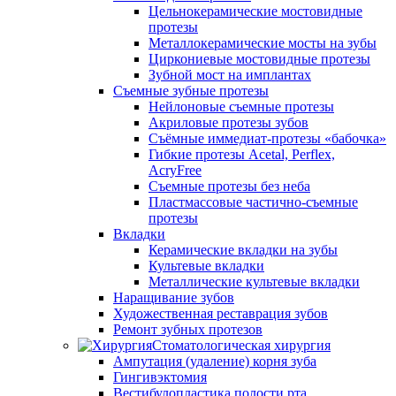
Цельнокерамические мостовидные
протезы
Металлокерамические мосты на зубы
Циркониевые мостовидные протезы
Зубной мост на имплантах
Съемные зубные протезы
Нейлоновые съемные протезы
Акриловые протезы зубов
Съёмные иммедиат‑протезы «бабочка»
Гибкие протезы Acetal, Perflex,
AcryFree
Съемные протезы без неба
Пластмассовые частично-съемные
протезы
Вкладки
Керамические вкладки на зубы
Культевые вкладки
Металлические культевые вкладки
Наращивание зубов
Художественная реставрация зубов
Ремонт зубных протезов
Стоматологическая хирургия
Ампутация (удаление) корня зуба
Гингивэктомия
Вестибулопластика полости рта