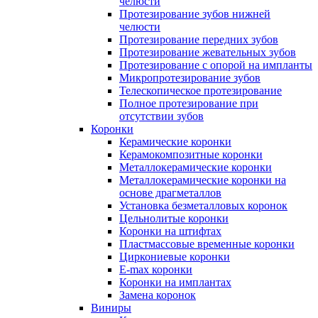
челюсти
Протезирование зубов нижней
челюсти
Протезирование передних зубов
Протезирование жевательных зубов
Протезирование с опорой на импланты
Микропротезирование зубов
Телескопическое протезирование
Полное протезирование при
отсутствии зубов
Коронки
Керамические коронки
Керамокомпозитные коронки
Металлокерамические коронки
Металлокерамические коронки на
основе драгметаллов
Установка безметалловых коронок
Цельнолитые коронки
Коронки на штифтах
Пластмассовые временные коронки
Циркониевые коронки
E-max коронки
Коронки на имплантах
Замена коронок
Виниры