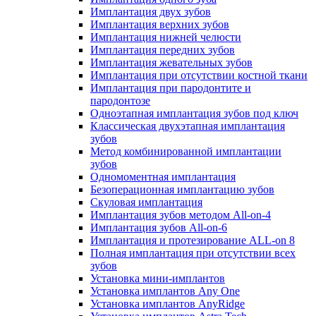
Имплантация двух зубов
Имплантация верхних зубов
Имплантация нижней челюсти
Имплантация передних зубов
Имплантация жевательных зубов
Имплантация при отсутствии костной ткани
Имплантация при пародонтите и
пародонтозе
Одноэтапная имплантация зубов под ключ
Классическая двухэтапная имплантация
зубов
Метод комбинированной имплантации
зубов
Одномоментная имплантация
Безоперационная имплантацию зубов
Скуловая имплантация
Имплантация зубов методом All-on-4
Имплантация зубов All-on-6
Имплантация и протезирование ALL-on 8
Полная имплантация при отсутствии всех
зубов
Установка мини-имплантов
Установка имплантов Any One
Установка имплантов AnyRidge