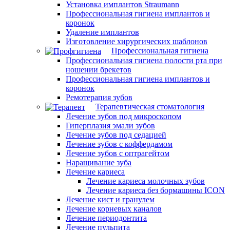
Установка имплантов Straumann
Профессиональная гигиена имплантов и
коронок
Удаление имплантов
Изготовление хирургических шаблонов
Профессиональная гигиена
Профессиональная гигиена полости рта при
ношении брекетов
Профессиональная гигиена имплантов и
коронок
Ремотерапия зубов
Терапевтическая стоматология
Лечение зубов под микроскопом
Гиперплазия эмали зубов
Лечение зубов под седацией
Лечение зубов с коффердамом
Лечение зубов с оптрагейтом
Наращивание зуба
Лечение кариеса
Лечение кариеса молочных зубов
Лечение кариеса без бормашины ICON
Лечение кист и гранулем
Лечение корневых каналов
Лечение периодонтита
Лечение пульпита