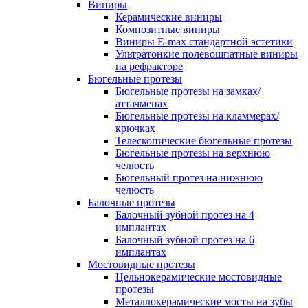
Виниры
Керамические виниры
Композитные виниры
Виниры E-max стандартной эстетики
Ультратонкие полевошпатные виниры
на рефракторе
Бюгельные протезы
Бюгельные протезы на замках/
аттачменах
Бюгельные протезы на кламмерах/
крючках
Телескопические бюгельные протезы
Бюгельные протезы на верхнюю
челюсть
Бюгельный протез на нижнюю
челюсть
Балочные протезы
Балочный зубной протез на 4
имплантах
Балочный зубной протез на 6
имплантах
Мостовидные протезы
Цельнокерамические мостовидные
протезы
Металлокерамические мосты на зубы