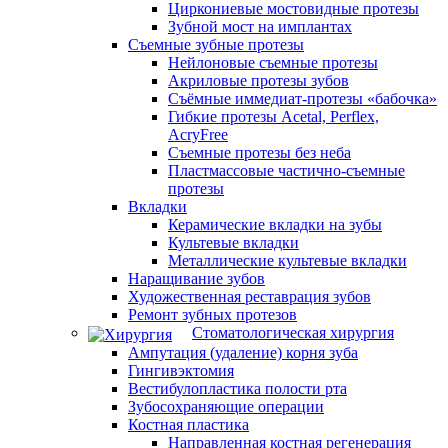
Циркониевые мостовидные протезы
Зубной мост на имплантах
Съемные зубные протезы
Нейлоновые съемные протезы
Акриловые протезы зубов
Съёмные иммедиат‑протезы «бабочка»
Гибкие протезы Acetal, Perflex,
AcryFree
Съемные протезы без неба
Пластмассовые частично-съемные
протезы
Вкладки
Керамические вкладки на зубы
Культевые вкладки
Металлические культевые вкладки
Наращивание зубов
Художественная реставрация зубов
Ремонт зубных протезов
Стоматологическая хирургия
Ампутация (удаление) корня зуба
Гингивэктомия
Вестибулопластика полости рта
Зубосохраняющие операции
Костная пластика
Направленная костная регенерация