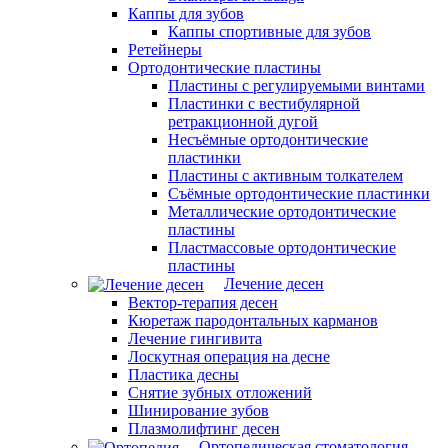
Каппы для зубов
Каппы спортивные для зубов
Ретейнеры
Ортодонтические пластины
Пластины с регулируемыми винтами
Пластинки с вестибулярной
ретракционной дугой
Несъёмные ортодонтические
пластинки
Пластины с активным толкателем
Съёмные ортодонтические пластинки
Металлические ортодонтические
пластины
Пластмассовые ортодонтические
пластины
Лечение десен
Вектор-терапия десен
Кюретаж пародонтальных карманов
Лечение гингивита
Лоскутная операция на десне
Пластика десны
Снятие зубных отложений
Шинирование зубов
Плазмолифтинг десен
Ортопедическая стоматология