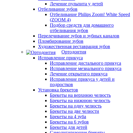
Лечение пульпита у детей
Отбеливание зубов
Отбеливание Philips Zoom! White Speed
(ZOOM 4)
Подбор средств для домашнего
отбеливания зубов
Перелечивание зубов и зубных каналов
Пломбирование зубов
Художественная реставрация зубов
Ортодонтия
Исправление прикуса
Исправление дистального прикуса
Исправление мезиального прикуса
Лечение открытого прикуса
Исправление прикуса у детей и
подростков
Установка брекетов
Брекеты на верхнюю челюсть
Брекеты на нижнюю челюсть
Брекеты на одну челюсть
Брекеты на две челюсти
Брекеты на 4 зуба
Брекеты на 6 зубов
Брекеты для детей
Самолигирующие брекеты