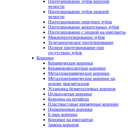
Протезирование зубов верхней
челюсти
Протезирование зубов нижней
челюсти
Протезирование передних зубов
Протезирование жевательных зубов
Протезирование с опорой на импланты
Микропротезирование зубов
Телескопическое протезирование
Полное протезирование при
отсутствии зубов
Коронки
Керамические коронки
Керамокомпозитные коронки
Металлокерамические коронки
Металлокерамические коронки на
основе драгметаллов
Установка безметалловых коронок
Цельнолитые коронки
Коронки на штифтах
Пластмассовые временные коронки
Циркониевые коронки
E-max коронки
Коронки на имплантах
Замена коронок