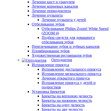
Лечение кист и гранулем
Лечение корневых каналов
Лечение периодонтита
Лечение пульпита
Лечение пульпита у детей
Отбеливание зубов
Отбеливание Philips Zoom! White Speed
(ZOOM 4)
Подбор средств для домашнего
отбеливания зубов
Перелечивание зубов и зубных каналов
Пломбирование зубов
Художественная реставрация зубов
Ортодонтия
Исправление прикуса
Исправление дистального прикуса
Исправление мезиального прикуса
Лечение открытого прикуса
Исправление прикуса у детей и
подростков
Установка брекетов
Брекеты на верхнюю челюсть
Брекеты на нижнюю челюсть
Брекеты на одну челюсть
Брекеты на две челюсти