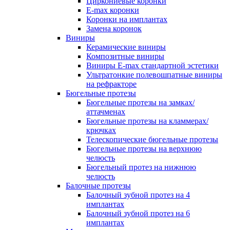
Циркониевые коронки
E-max коронки
Коронки на имплантах
Замена коронок
Виниры
Керамические виниры
Композитные виниры
Виниры E-max стандартной эстетики
Ультратонкие полевошпатные виниры
на рефракторе
Бюгельные протезы
Бюгельные протезы на замках/
аттачменах
Бюгельные протезы на кламмерах/
крючках
Телескопические бюгельные протезы
Бюгельные протезы на верхнюю
челюсть
Бюгельный протез на нижнюю
челюсть
Балочные протезы
Балочный зубной протез на 4
имплантах
Балочный зубной протез на 6
имплантах