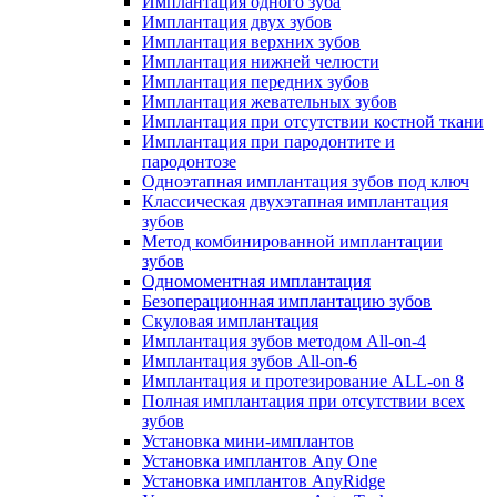
Имплантация одного зуба
Имплантация двух зубов
Имплантация верхних зубов
Имплантация нижней челюсти
Имплантация передних зубов
Имплантация жевательных зубов
Имплантация при отсутствии костной ткани
Имплантация при пародонтите и
пародонтозе
Одноэтапная имплантация зубов под ключ
Классическая двухэтапная имплантация
зубов
Метод комбинированной имплантации
зубов
Одномоментная имплантация
Безоперационная имплантацию зубов
Скуловая имплантация
Имплантация зубов методом All-on-4
Имплантация зубов All-on-6
Имплантация и протезирование ALL-on 8
Полная имплантация при отсутствии всех
зубов
Установка мини-имплантов
Установка имплантов Any One
Установка имплантов AnyRidge