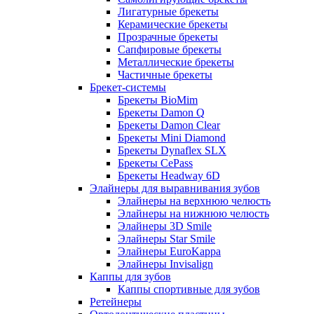
Лигатурные брекеты
Керамические брекеты
Прозрачные брекеты
Сапфировые брекеты
Металлические брекеты
Частичные брекеты
Брекет-системы
Брекеты BioMim
Брекеты Damon Q
Брекеты Damon Clear
Брекеты Mini Diamond
Брекеты Dynaflex SLX
Брекеты CePass
Брекеты Headway 6D
Элайнеры для выравнивания зубов
Элайнеры на верхнюю челюсть
Элайнеры на нижнюю челюсть
Элайнеры 3D Smile
Элайнеры Star Smile
Элайнеры EuroKappa
Элайнеры Invisalign
Каппы для зубов
Каппы спортивные для зубов
Ретейнеры