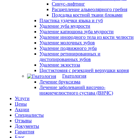
Синус-лифтинг
Расщепление альвеолярного гребня
Подсадка костной ткани блоками
Пластика уздечки языка и губ
Удаление зуба мудрости
Удаление капюшона зуба мудрости
Удаление инородного тела из кости челюсти
Удаление молочных зубов
Удаление подвижного зуба
Удаление ретинированных и
дистопированных зубов
Удаление экзостоза
Цистэктомия с резекцией верхушки корня
Гнатология
Лечение бруксизма
Лечение заболеваний височно-
нижнечелюстного сустава (ВНЧС)
Услуги
Цены
Акции
Специалисты
Отзывы
Документы
Гарантия
Блог