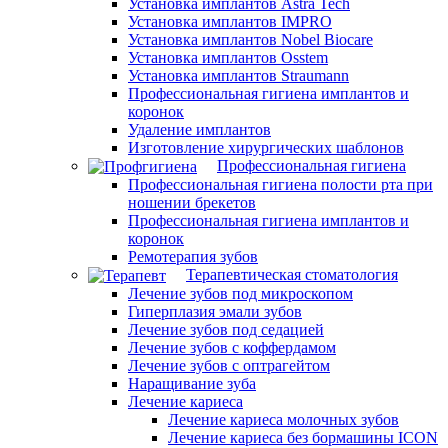
Установка имплантов Astra Tech
Установка имплантов IMPRO
Установка имплантов Nobel Biocare
Установка имплантов Osstem
Установка имплантов Straumann
Профессиональная гигиена имплантов и
коронок
Удаление имплантов
Изготовление хирургических шаблонов
Профессиональная гигиена
Профессиональная гигиена полости рта при
ношении брекетов
Профессиональная гигиена имплантов и
коронок
Ремотерапия зубов
Терапевтическая стоматология
Лечение зубов под микроскопом
Гиперплазия эмали зубов
Лечение зубов под седацией
Лечение зубов с коффердамом
Лечение зубов с оптрагейтом
Наращивание зуба
Лечение кариеса
Лечение кариеса молочных зубов
Лечение кариеса без бормашины ICON