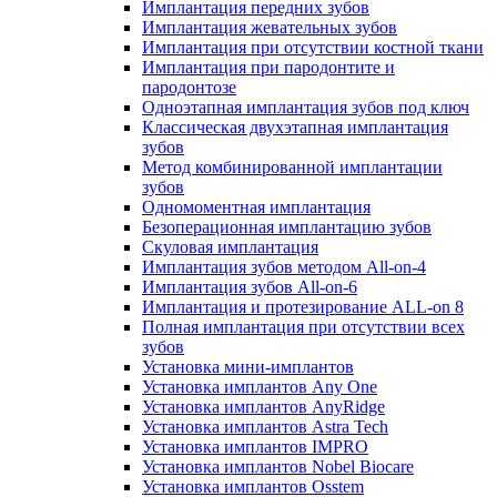
Имплантация передних зубов
Имплантация жевательных зубов
Имплантация при отсутствии костной ткани
Имплантация при пародонтите и
пародонтозе
Одноэтапная имплантация зубов под ключ
Классическая двухэтапная имплантация
зубов
Метод комбинированной имплантации
зубов
Одномоментная имплантация
Безоперационная имплантацию зубов
Скуловая имплантация
Имплантация зубов методом All-on-4
Имплантация зубов All-on-6
Имплантация и протезирование ALL-on 8
Полная имплантация при отсутствии всех
зубов
Установка мини-имплантов
Установка имплантов Any One
Установка имплантов AnyRidge
Установка имплантов Astra Tech
Установка имплантов IMPRO
Установка имплантов Nobel Biocare
Установка имплантов Osstem