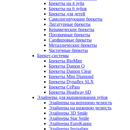
Брекеты на 4 зуба
Брекеты на 6 зубов
Брекеты для детей
Самолигирующие брекеты
Лигатурные брекеты
Керамические брекеты
Прозрачные брекеты
Сапфировые брекеты
Металлические брекеты
Частичные брекеты
Брекет-системы
Брекеты BioMim
Брекеты Damon Q
Брекеты Damon Clear
Брекеты Mini Diamond
Брекеты Dynaflex SLX
Брекеты CePass
Брекеты Headway 6D
Элайнеры для выравнивания зубов
Элайнеры на верхнюю челюсть
Элайнеры на нижнюю челюсть
Элайнеры 3D Smile
Элайнеры Star Smile
Элайнеры EuroKappa
Элайнеры Invisalign