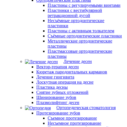
Ортодонтические пластины
Пластины с регулируемыми винтами
Пластинки с вестибулярной
ретракционной дугой
Несъёмные ортодонтические
пластинки
Пластины с активным толкателем
Съёмные ортодонтические пластинки
Металлические ортодонтические
пластины
Пластмассовые ортодонтические
пластины
Лечение десен
Вектор-терапия десен
Кюретаж пародонтальных карманов
Лечение гингивита
Лоскутная операция на десне
Пластика десны
Снятие зубных отложений
Шинирование зубов
Плазмолифтинг десен
Ортопедическая стоматология
Протезирование зубов
Съемное протезирование
Несъемное протезирование