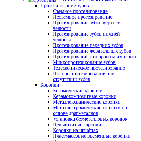
Протезирование зубов
Съемное протезирование
Несъемное протезирование
Протезирование зубов верхней
челюсти
Протезирование зубов нижней
челюсти
Протезирование передних зубов
Протезирование жевательных зубов
Протезирование с опорой на импланты
Микропротезирование зубов
Телескопическое протезирование
Полное протезирование при
отсутствии зубов
Коронки
Керамические коронки
Керамокомпозитные коронки
Металлокерамические коронки
Металлокерамические коронки на
основе драгметаллов
Установка безметалловых коронок
Цельнолитые коронки
Коронки на штифтах
Пластмассовые временные коронки