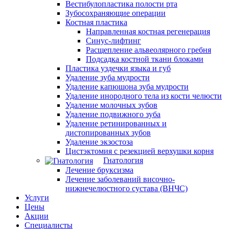
Вестибулопластика полости рта
Зубосохраняющие операции
Костная пластика
Направленная костная регенерация
Синус-лифтинг
Расщепление альвеолярного гребня
Подсадка костной ткани блоками
Пластика уздечки языка и губ
Удаление зуба мудрости
Удаление капюшона зуба мудрости
Удаление инородного тела из кости челюсти
Удаление молочных зубов
Удаление подвижного зуба
Удаление ретинированных и
дистопированных зубов
Удаление экзостоза
Цистэктомия с резекцией верхушки корня
Гнатология
Лечение бруксизма
Лечение заболеваний височно-
нижнечелюстного сустава (ВНЧС)
Услуги
Цены
Акции
Специалисты