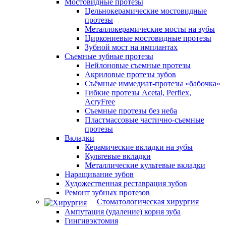
Мостовидные протезы
Цельнокерамические мостовидные
протезы
Металлокерамические мосты на зубы
Циркониевые мостовидные протезы
Зубной мост на имплантах
Съемные зубные протезы
Нейлоновые съемные протезы
Акриловые протезы зубов
Съёмные иммедиат‑протезы «бабочка»
Гибкие протезы Acetal, Perflex,
AcryFree
Съемные протезы без неба
Пластмассовые частично-съемные
протезы
Вкладки
Керамические вкладки на зубы
Культевые вкладки
Металлические культевые вкладки
Наращивание зубов
Художественная реставрация зубов
Ремонт зубных протезов
Стоматологическая хирургия
Ампутация (удаление) корня зуба
Гингивэктомия