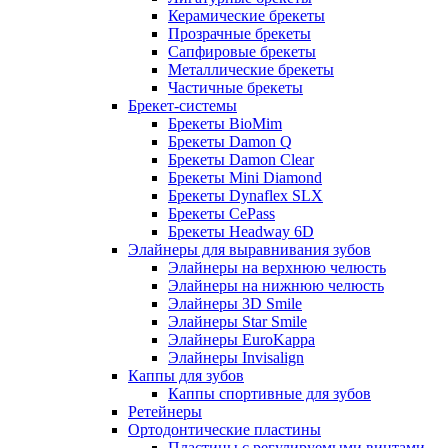
Керамические брекеты
Прозрачные брекеты
Сапфировые брекеты
Металлические брекеты
Частичные брекеты
Брекет-системы
Брекеты BioMim
Брекеты Damon Q
Брекеты Damon Clear
Брекеты Mini Diamond
Брекеты Dynaflex SLX
Брекеты CePass
Брекеты Headway 6D
Элайнеры для выравнивания зубов
Элайнеры на верхнюю челюсть
Элайнеры на нижнюю челюсть
Элайнеры 3D Smile
Элайнеры Star Smile
Элайнеры EuroKappa
Элайнеры Invisalign
Каппы для зубов
Каппы спортивные для зубов
Ретейнеры
Ортодонтические пластины
Пластины с регулируемыми винтами