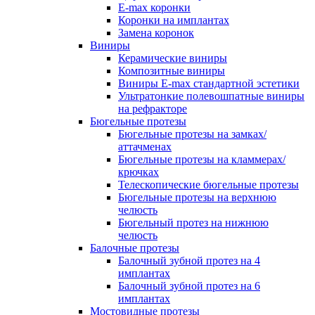
E-max коронки
Коронки на имплантах
Замена коронок
Виниры
Керамические виниры
Композитные виниры
Виниры E-max стандартной эстетики
Ультратонкие полевошпатные виниры
на рефракторе
Бюгельные протезы
Бюгельные протезы на замках/
аттачменах
Бюгельные протезы на кламмерах/
крючках
Телескопические бюгельные протезы
Бюгельные протезы на верхнюю
челюсть
Бюгельный протез на нижнюю
челюсть
Балочные протезы
Балочный зубной протез на 4
имплантах
Балочный зубной протез на 6
имплантах
Мостовидные протезы