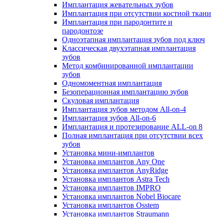
Имплантация жевательных зубов
Имплантация при отсутствии костной ткани
Имплантация при пародонтите и
пародонтозе
Одноэтапная имплантация зубов под ключ
Классическая двухэтапная имплантация
зубов
Метод комбинированной имплантации
зубов
Одномоментная имплантация
Безоперационная имплантацию зубов
Скуловая имплантация
Имплантация зубов методом All-on-4
Имплантация зубов All-on-6
Имплантация и протезирование ALL-on 8
Полная имплантация при отсутствии всех
зубов
Установка мини-имплантов
Установка имплантов Any One
Установка имплантов AnyRidge
Установка имплантов Astra Tech
Установка имплантов IMPRO
Установка имплантов Nobel Biocare
Установка имплантов Osstem
Установка имплантов Straumann