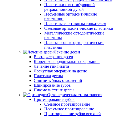
Пластинки с вестибулярной
ретракционной дугой
Несъёмные ортодонтические
пластинки
Пластины с активным толкателем
Съёмные ортодонтические пластинки
Металлические ортодонтические
пластины
Пластмассовые ортодонтические
пластины
Лечение десен
Вектор-терапия десен
Кюретаж пародонтальных карманов
Лечение гингивита
Лоскутная операция на десне
Пластика десны
Снятие зубных отложений
Шинирование зубов
Плазмолифтинг десен
Ортопедическая стоматология
Протезирование зубов
Съемное протезирование
Несъемное протезирование
Протезирование зубов верхней