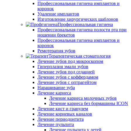
Профессиональная гигиена имплантов и
коронок
Удаление имплантов
Изготовление хирургических шаблонов
Профессиональная гигиена
Профессиональная гигиена полости рта при
ношении брекетов
Профессиональная гигиена имплантов и
коронок
Ремотерапия зубов
Терапевтическая стоматология
Лечение зубов под микроскопом
Гиперплазия эмали зубов
Лечение зубов под седацией
Лечение зубов с коффердамом
Лечение зубов с оптрагейтом
Наращивание зуба
Лечение кариеса
Лечение кариеса молочных зубов
Лечение кариеса без бормашины ICON
Лечение кист и гранулем
Лечение корневых каналов
Лечение периодонтита
Лечение пульпита
Лечение пульпита у детей