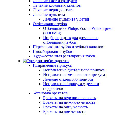
Лечение кист и гранулем
Лечение корневых каналов
Лечение периодонтита
Лечение пульпита
Лечение пульпита у детей
Отбеливание зубов
Отбеливание Philips Zoom! White Speed
(ZOOM 4)
Подбор средств для домашнего
отбеливания зубов
Перелечивание зубов и зубных каналов
Пломбирование зубов
Художественная реставрация зубов
Ортодонтия
Исправление прикуса
Исправление дистального прикуса
Исправление мезиального прикуса
Лечение открытого прикуса
Исправление прикуса у детей и
подростков
Установка брекетов
Брекеты на верхнюю челюсть
Брекеты на нижнюю челюсть
Брекеты на одну челюсть
Брекеты на две челюсти