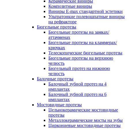
Керамические виниры
Композитные виниры
Виниры E-max стандартной эстетики
Ультратонкие полевошпатные виниры
на рефракторе
Бюгельные протезы
Бюгельные протезы на замках/
аттачменах
Бюгельные протезы на кламмерах/
крючках
Телескопические бюгельные протезы
Бюгельные протезы на верхнюю
челюсть
Бюгельный протез на нижнюю
челюсть
Балочные протезы
Балочный зубной протез на 4
имплантах
Балочный зубной протез на 6
имплантах
Мостовидные протезы
Цельнокерамические мостовидные
протезы
Металлокерамические мосты на зубы
Циркониевые мостовидные протезы