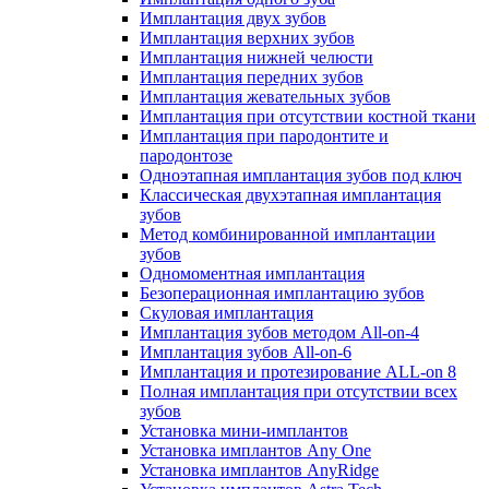
Имплантация двух зубов
Имплантация верхних зубов
Имплантация нижней челюсти
Имплантация передних зубов
Имплантация жевательных зубов
Имплантация при отсутствии костной ткани
Имплантация при пародонтите и
пародонтозе
Одноэтапная имплантация зубов под ключ
Классическая двухэтапная имплантация
зубов
Метод комбинированной имплантации
зубов
Одномоментная имплантация
Безоперационная имплантацию зубов
Скуловая имплантация
Имплантация зубов методом All-on-4
Имплантация зубов All-on-6
Имплантация и протезирование ALL-on 8
Полная имплантация при отсутствии всех
зубов
Установка мини-имплантов
Установка имплантов Any One
Установка имплантов AnyRidge