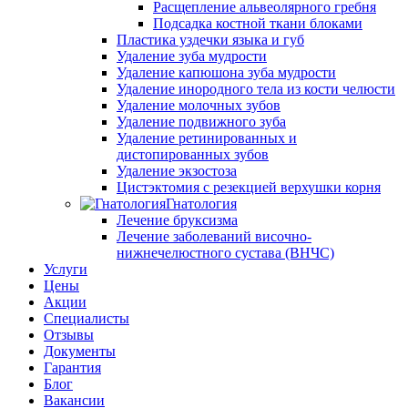
Расщепление альвеолярного гребня
Подсадка костной ткани блоками
Пластика уздечки языка и губ
Удаление зуба мудрости
Удаление капюшона зуба мудрости
Удаление инородного тела из кости челюсти
Удаление молочных зубов
Удаление подвижного зуба
Удаление ретинированных и
дистопированных зубов
Удаление экзостоза
Цистэктомия с резекцией верхушки корня
Гнатология
Лечение бруксизма
Лечение заболеваний височно-
нижнечелюстного сустава (ВНЧС)
Услуги
Цены
Акции
Специалисты
Отзывы
Документы
Гарантия
Блог
Вакансии