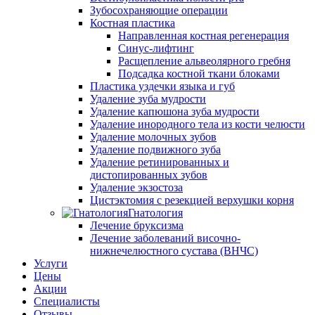
Зубосохраняющие операции
Костная пластика
Направленная костная регенерация
Синус-лифтинг
Расщепление альвеолярного гребня
Подсадка костной ткани блоками
Пластика уздечки языка и губ
Удаление зуба мудрости
Удаление капюшона зуба мудрости
Удаление инородного тела из кости челюсти
Удаление молочных зубов
Удаление подвижного зуба
Удаление ретинированных и
дистопированных зубов
Удаление экзостоза
Цистэктомия с резекцией верхушки корня
Гнатология
Лечение бруксизма
Лечение заболеваний височно-
нижнечелюстного сустава (ВНЧС)
Услуги
Цены
Акции
Специалисты
Отзывы