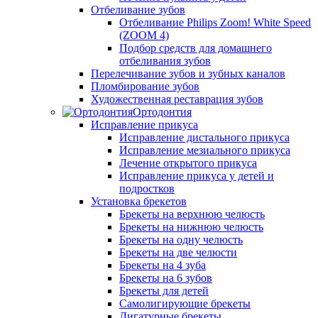
Отбеливание зубов
Отбеливание Philips Zoom! White Speed
(ZOOM 4)
Подбор средств для домашнего
отбеливания зубов
Перелечивание зубов и зубных каналов
Пломбирование зубов
Художественная реставрация зубов
Ортодонтия
Исправление прикуса
Исправление дистального прикуса
Исправление мезиального прикуса
Лечение открытого прикуса
Исправление прикуса у детей и
подростков
Установка брекетов
Брекеты на верхнюю челюсть
Брекеты на нижнюю челюсть
Брекеты на одну челюсть
Брекеты на две челюсти
Брекеты на 4 зуба
Брекеты на 6 зубов
Брекеты для детей
Самолигирующие брекеты
Лигатурные брекеты