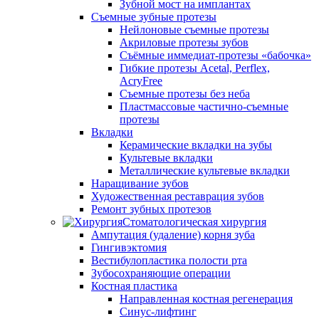
Зубной мост на имплантах
Съемные зубные протезы
Нейлоновые съемные протезы
Акриловые протезы зубов
Съёмные иммедиат‑протезы «бабочка»
Гибкие протезы Acetal, Perflex,
AcryFree
Съемные протезы без неба
Пластмассовые частично-съемные
протезы
Вкладки
Керамические вкладки на зубы
Культевые вкладки
Металлические культевые вкладки
Наращивание зубов
Художественная реставрация зубов
Ремонт зубных протезов
Стоматологическая хирургия
Ампутация (удаление) корня зуба
Гингивэктомия
Вестибулопластика полости рта
Зубосохраняющие операции
Костная пластика
Направленная костная регенерация
Синус-лифтинг