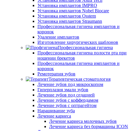
Установка имплантов Astra Tech
Установка имплантов IMPRO
Установка имплантов Nobel Biocare
Установка имплантов Osstem
Установка имплантов Straumann
Профессиональная гигиена имплантов и
коронок
Удаление имплантов
Изготовление хирургических шаблонов
Профессиональная гигиена
Профессиональная гигиена полости рта при
ношении брекетов
Профессиональная гигиена имплантов и
коронок
Ремотерапия зубов
Терапевтическая стоматология
Лечение зубов под микроскопом
Гиперплазия эмали зубов
Лечение зубов под седацией
Лечение зубов с коффердамом
Лечение зубов с оптрагейтом
Наращивание зуба
Лечение кариеса
Лечение кариеса молочных зубов
Лечение кариеса без бормашины ICON