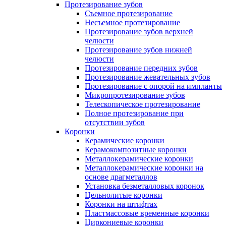
Протезирование зубов
Съемное протезирование
Несъемное протезирование
Протезирование зубов верхней
челюсти
Протезирование зубов нижней
челюсти
Протезирование передних зубов
Протезирование жевательных зубов
Протезирование с опорой на импланты
Микропротезирование зубов
Телескопическое протезирование
Полное протезирование при
отсутствии зубов
Коронки
Керамические коронки
Керамокомпозитные коронки
Металлокерамические коронки
Металлокерамические коронки на
основе драгметаллов
Установка безметалловых коронок
Цельнолитые коронки
Коронки на штифтах
Пластмассовые временные коронки
Циркониевые коронки