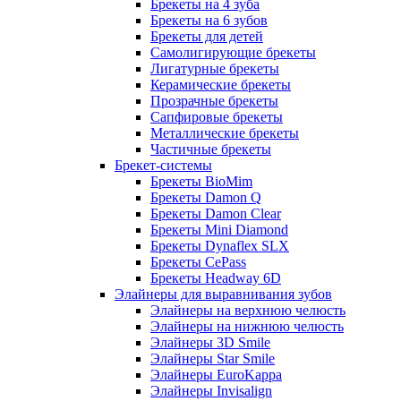
Брекеты на 4 зуба
Брекеты на 6 зубов
Брекеты для детей
Самолигирующие брекеты
Лигатурные брекеты
Керамические брекеты
Прозрачные брекеты
Сапфировые брекеты
Металлические брекеты
Частичные брекеты
Брекет-системы
Брекеты BioMim
Брекеты Damon Q
Брекеты Damon Clear
Брекеты Mini Diamond
Брекеты Dynaflex SLX
Брекеты CePass
Брекеты Headway 6D
Элайнеры для выравнивания зубов
Элайнеры на верхнюю челюсть
Элайнеры на нижнюю челюсть
Элайнеры 3D Smile
Элайнеры Star Smile
Элайнеры EuroKappa
Элайнеры Invisalign