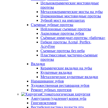
Цельнокерамические мостовидные
протезы
Металлокерамические мосты на зубы
Циркониевые мостовидные протезы
Зубной мост на имплантах
Съемные зубные протезы
Нейлоновые съемные протезы
Акриловые протезы зубов
Съёмные иммедиат‑протезы «бабочка»
Гибкие протезы Acetal, Perflex,
AcryFree
Съемные протезы без неба
Пластмассовые частично-съемные
протезы
Вкладки
Керамические вкладки на зубы
Культевые вкладки
Металлические культевые вкладки
Наращивание зубов
Художественная реставрация зубов
Ремонт зубных протезов
Стоматологическая хирургия
Ампутация (удаление) корня зуба
Гингивэктомия
Вестибулопластика полости рта