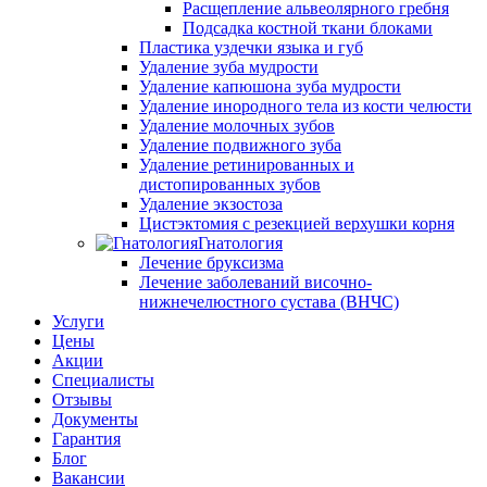
Расщепление альвеолярного гребня
Подсадка костной ткани блоками
Пластика уздечки языка и губ
Удаление зуба мудрости
Удаление капюшона зуба мудрости
Удаление инородного тела из кости челюсти
Удаление молочных зубов
Удаление подвижного зуба
Удаление ретинированных и
дистопированных зубов
Удаление экзостоза
Цистэктомия с резекцией верхушки корня
Гнатология
Лечение бруксизма
Лечение заболеваний височно-
нижнечелюстного сустава (ВНЧС)
Услуги
Цены
Акции
Специалисты
Отзывы
Документы
Гарантия
Блог
Вакансии