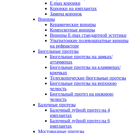
E-max коронки
Коронки на имплантах
Замена коронок
Виниры
Керамические виниры
Композитные виниры
Виниры E-max стандартной эстетики
Ультратонкие полевошпатные виниры
на рефракторе
Бюгельные протезы
Бюгельные протезы на замках/
аттачменах
Бюгельные протезы на кламмерах/
крючках
Телескопические бюгельные протезы
Бюгельные протезы на верхнюю
челюсть
Бюгельный протез на нижнюю
челюсть
Балочные протезы
Балочный зубной протез на 4
имплантах
Балочный зубной протез на 6
имплантах
Мостовидные протезы