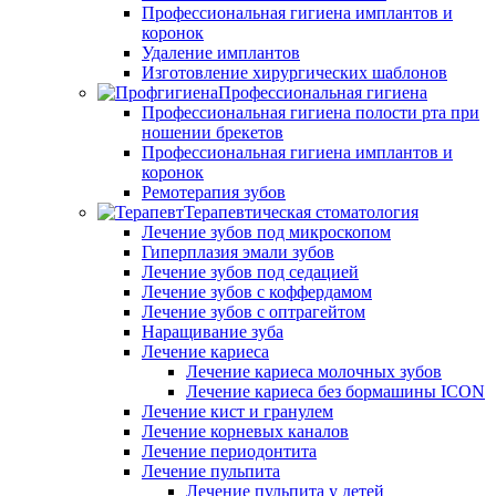
Профессиональная гигиена имплантов и
коронок
Удаление имплантов
Изготовление хирургических шаблонов
Профессиональная гигиена
Профессиональная гигиена полости рта при
ношении брекетов
Профессиональная гигиена имплантов и
коронок
Ремотерапия зубов
Терапевтическая стоматология
Лечение зубов под микроскопом
Гиперплазия эмали зубов
Лечение зубов под седацией
Лечение зубов с коффердамом
Лечение зубов с оптрагейтом
Наращивание зуба
Лечение кариеса
Лечение кариеса молочных зубов
Лечение кариеса без бормашины ICON
Лечение кист и гранулем
Лечение корневых каналов
Лечение периодонтита
Лечение пульпита
Лечение пульпита у детей