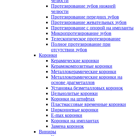
челюсти
Протезирование зубов нижней
челюсти
Протезирование передних зубов
Протезирование жевательных зубов
Протезирование с опорой на импланты
Микропротезирование зубов
Телескопическое протезирование
Полное протезирование при
отсутствии зубов
Коронки
Керамические коронки
Керамокомпозитные коронки
Металлокерамические коронки
Металлокерамические коронки на
основе драгметаллов
Установка безметалловых коронок
Цельнолитые коронки
Коронки на штифтах
Пластмассовые временные коронки
Циркониевые коронки
E-max коронки
Коронки на имплантах
Замена коронок
Виниры