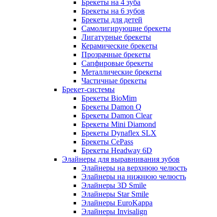
Брекеты на 4 зуба
Брекеты на 6 зубов
Брекеты для детей
Самолигирующие брекеты
Лигатурные брекеты
Керамические брекеты
Прозрачные брекеты
Сапфировые брекеты
Металлические брекеты
Частичные брекеты
Брекет-системы
Брекеты BioMim
Брекеты Damon Q
Брекеты Damon Clear
Брекеты Mini Diamond
Брекеты Dynaflex SLX
Брекеты CePass
Брекеты Headway 6D
Элайнеры для выравнивания зубов
Элайнеры на верхнюю челюсть
Элайнеры на нижнюю челюсть
Элайнеры 3D Smile
Элайнеры Star Smile
Элайнеры EuroKappa
Элайнеры Invisalign