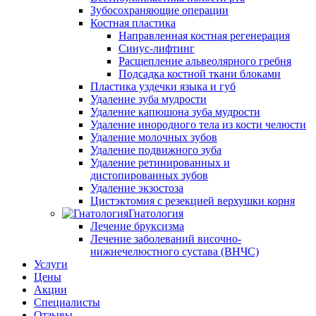
Зубосохраняющие операции
Костная пластика
Направленная костная регенерация
Синус-лифтинг
Расщепление альвеолярного гребня
Подсадка костной ткани блоками
Пластика уздечки языка и губ
Удаление зуба мудрости
Удаление капюшона зуба мудрости
Удаление инородного тела из кости челюсти
Удаление молочных зубов
Удаление подвижного зуба
Удаление ретинированных и
дистопированных зубов
Удаление экзостоза
Цистэктомия с резекцией верхушки корня
Гнатология
Лечение бруксизма
Лечение заболеваний височно-
нижнечелюстного сустава (ВНЧС)
Услуги
Цены
Акции
Специалисты
Отзывы