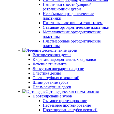
Пластинки с вестибулярной
ретракционной дугой
Несъёмные ортодонтические
пластинки
Пластины с активным толкателем
Съёмные ортодонтические пластинки
Металлические ортодонтические
пластины
Пластмассовые ортодонтические
пластины
Лечение десен
Вектор-терапия десен
Кюретаж пародонтальных карманов
Лечение гингивита
Лоскутная операция на десне
Пластика десны
Снятие зубных отложений
Шинирование зубов
Плазмолифтинг десен
Ортопедическая стоматология
Протезирование зубов
Съемное протезирование
Несъемное протезирование
Протезирование зубов верхней