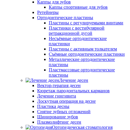
Каппы для зубов
Каппы спортивные для зубов
Ретейнеры
Ортодонтические пластины
Пластины с регулируемыми винтами
Пластинки с вестибулярной
ретракционной дугой
Несъёмные ортодонтические
пластинки
Пластины с активным толкателем
Съёмные ортодонтические пластинки
Металлические ортодонтические
пластины
Пластмассовые ортодонтические
пластины
Лечение десен
Вектор-терапия десен
Кюретаж пародонтальных карманов
Лечение гингивита
Лоскутная операция на десне
Пластика десны
Снятие зубных отложений
Шинирование зубов
Плазмолифтинг десен
Ортопедическая стоматология