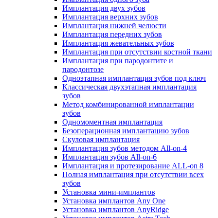
Имплантация двух зубов
Имплантация верхних зубов
Имплантация нижней челюсти
Имплантация передних зубов
Имплантация жевательных зубов
Имплантация при отсутствии костной ткани
Имплантация при пародонтите и
пародонтозе
Одноэтапная имплантация зубов под ключ
Классическая двухэтапная имплантация
зубов
Метод комбинированной имплантации
зубов
Одномоментная имплантация
Безоперационная имплантацию зубов
Скуловая имплантация
Имплантация зубов методом All-on-4
Имплантация зубов All-on-6
Имплантация и протезирование ALL-on 8
Полная имплантация при отсутствии всех
зубов
Установка мини-имплантов
Установка имплантов Any One
Установка имплантов AnyRidge