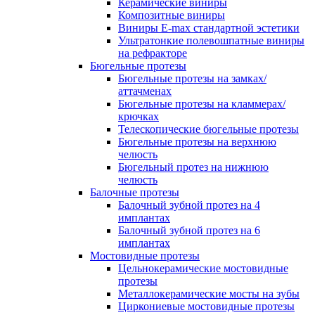
Керамические виниры
Композитные виниры
Виниры E-max стандартной эстетики
Ультратонкие полевошпатные виниры
на рефракторе
Бюгельные протезы
Бюгельные протезы на замках/
аттачменах
Бюгельные протезы на кламмерах/
крючках
Телескопические бюгельные протезы
Бюгельные протезы на верхнюю
челюсть
Бюгельный протез на нижнюю
челюсть
Балочные протезы
Балочный зубной протез на 4
имплантах
Балочный зубной протез на 6
имплантах
Мостовидные протезы
Цельнокерамические мостовидные
протезы
Металлокерамические мосты на зубы
Циркониевые мостовидные протезы