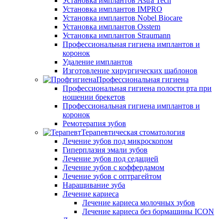
Установка имплантов Astra Tech
Установка имплантов IMPRO
Установка имплантов Nobel Biocare
Установка имплантов Osstem
Установка имплантов Straumann
Профессиональная гигиена имплантов и
коронок
Удаление имплантов
Изготовление хирургических шаблонов
Профессиональная гигиена
Профессиональная гигиена полости рта при
ношении брекетов
Профессиональная гигиена имплантов и
коронок
Ремотерапия зубов
Терапевтическая стоматология
Лечение зубов под микроскопом
Гиперплазия эмали зубов
Лечение зубов под седацией
Лечение зубов с коффердамом
Лечение зубов с оптрагейтом
Наращивание зуба
Лечение кариеса
Лечение кариеса молочных зубов
Лечение кариеса без бормашины ICON