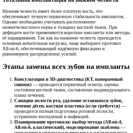
Нижняя челюсть имеет более плотную кость, что
обеспечивает лучшую первичную стабильность имплантов.
Однако необходимо учитывать расположение
нижнечелюстного нерва и толщину костной ткани. При
дефиците кости применяются короткие импланты или методы
её наращивания. Так как на нижнюю челюсть приходится
основная жевательная нагрузка, чаще выбирают протокол
All‑on‑6, обеспечивающий надёжную фиксацию и
равномерное распределение усилий.
Этапы замены всех зубов на импланты
Консультация и 3D‑диагностика (КТ, панорамный
снимок)
— проводится первичный осмотр, оценка
состояния костной ткани, составление индивидуального
плана лечения.
Санация полости рта, удаление оставшихся зубов,
лечение дёсен, костная пластика (если требуется)
—
проводится полная подготовка ротовой полости,
устранение воспалений и инфекций.
Планирование протокола: выбор метода (All‑on‑4,
All‑on‑6, классический), моделирование шаблона
—
определяется оптимальная методика и изготавливается