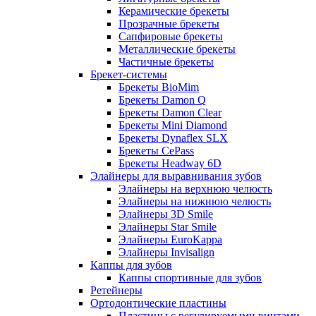
Керамические брекеты
Прозрачные брекеты
Сапфировые брекеты
Металлические брекеты
Частичные брекеты
Брекет-системы
Брекеты BioMim
Брекеты Damon Q
Брекеты Damon Clear
Брекеты Mini Diamond
Брекеты Dynaflex SLX
Брекеты CePass
Брекеты Headway 6D
Элайнеры для выравнивания зубов
Элайнеры на верхнюю челюсть
Элайнеры на нижнюю челюсть
Элайнеры 3D Smile
Элайнеры Star Smile
Элайнеры EuroKappa
Элайнеры Invisalign
Каппы для зубов
Каппы спортивные для зубов
Ретейнеры
Ортодонтические пластины
Пластины с регулируемыми винтами