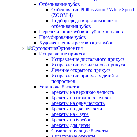
Отбеливание зубов
Отбеливание Philips Zoom! White Speed
(ZOOM 4)
Подбор средств для домашнего
отбеливания зубов
Перелечивание зубов и зубных каналов
Пломбирование зубов
Художественная реставрация зубов
Ортодонтия
Исправление прикуса
Исправление дистального прикуса
Исправление мезиального прикуса
Лечение открытого прикуса
Исправление прикуса у детей и
подростков
Установка брекетов
Брекеты на верхнюю челюсть
Брекеты на нижнюю челюсть
Брекеты на одну челюсть
Брекеты на две челюсти
Брекеты на 4 зуба
Брекеты на 6 зубов
Брекеты для детей
Самолигирующие брекеты
Лигатурные брекеты