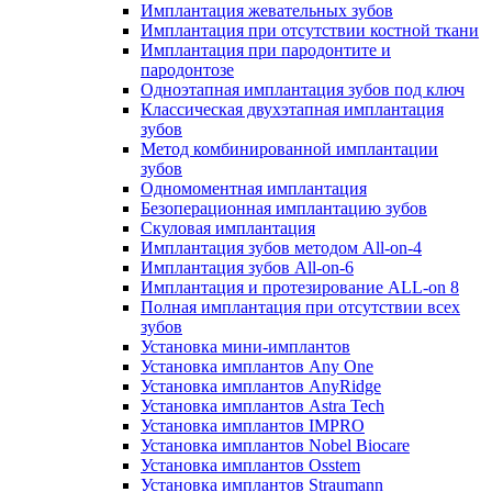
Имплантация жевательных зубов
Имплантация при отсутствии костной ткани
Имплантация при пародонтите и
пародонтозе
Одноэтапная имплантация зубов под ключ
Классическая двухэтапная имплантация
зубов
Метод комбинированной имплантации
зубов
Одномоментная имплантация
Безоперационная имплантацию зубов
Скуловая имплантация
Имплантация зубов методом All-on-4
Имплантация зубов All-on-6
Имплантация и протезирование ALL-on 8
Полная имплантация при отсутствии всех
зубов
Установка мини-имплантов
Установка имплантов Any One
Установка имплантов AnyRidge
Установка имплантов Astra Tech
Установка имплантов IMPRO
Установка имплантов Nobel Biocare
Установка имплантов Osstem
Установка имплантов Straumann