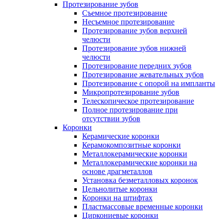
Протезирование зубов
Съемное протезирование
Несъемное протезирование
Протезирование зубов верхней
челюсти
Протезирование зубов нижней
челюсти
Протезирование передних зубов
Протезирование жевательных зубов
Протезирование с опорой на импланты
Микропротезирование зубов
Телескопическое протезирование
Полное протезирование при
отсутствии зубов
Коронки
Керамические коронки
Керамокомпозитные коронки
Металлокерамические коронки
Металлокерамические коронки на
основе драгметаллов
Установка безметалловых коронок
Цельнолитые коронки
Коронки на штифтах
Пластмассовые временные коронки
Циркониевые коронки