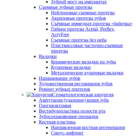
Зубной мост на имплантах
Съемные зубные протезы
Нейлоновые съемные протезы
Акриловые протезы зубов
Съёмные иммедиат‑протезы «бабочка»
Гибкие протезы Acetal, Perflex,
AcryFree
Съемные протезы без неба
Пластмассовые частично-съемные
протезы
Вкладки
Керамические вкладки на зубы
Культевые вкладки
Металлические культевые вкладки
Наращивание зубов
Художественная реставрация зубов
Ремонт зубных протезов
Стоматологическая хирургия
Ампутация (удаление) корня зуба
Гингивэктомия
Вестибулопластика полости рта
Зубосохраняющие операции
Костная пластика
Направленная костная регенерация
Синус-лифтинг