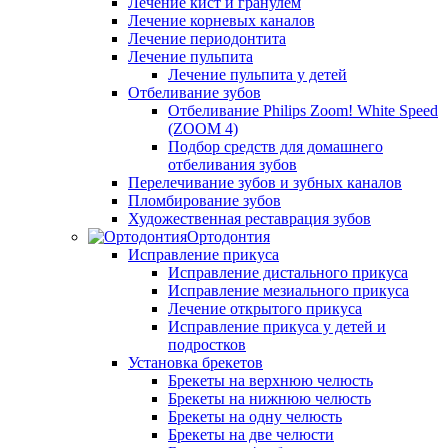
Лечение кист и гранулем
Лечение корневых каналов
Лечение периодонтита
Лечение пульпита
Лечение пульпита у детей
Отбеливание зубов
Отбеливание Philips Zoom! White Speed
(ZOOM 4)
Подбор средств для домашнего
отбеливания зубов
Перелечивание зубов и зубных каналов
Пломбирование зубов
Художественная реставрация зубов
Ортодонтия
Исправление прикуса
Исправление дистального прикуса
Исправление мезиального прикуса
Лечение открытого прикуса
Исправление прикуса у детей и
подростков
Установка брекетов
Брекеты на верхнюю челюсть
Брекеты на нижнюю челюсть
Брекеты на одну челюсть
Брекеты на две челюсти