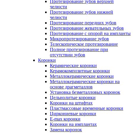
Протезирование зубов верхней
челюсти
Протезирование зубов нижней
челюсти
Протезирование передних зубов
Протезирование жевательных зубов
Протезирование с опорой на импланты
Микропротезирование зубов
Телескопическое протезирование
Полное протезирование при
отсутствии зубов
Коронки
Керамические коронки
Керамокомпозитные коронки
Металлокерамические коронки
Металлокерамические коронки на
основе драгметаллов
Установка безметалловых коронок
Цельнолитые коронки
Коронки на штифтах
Пластмассовые временные коронки
Циркониевые коронки
E-max коронки
Коронки на имплантах
Замена коронок