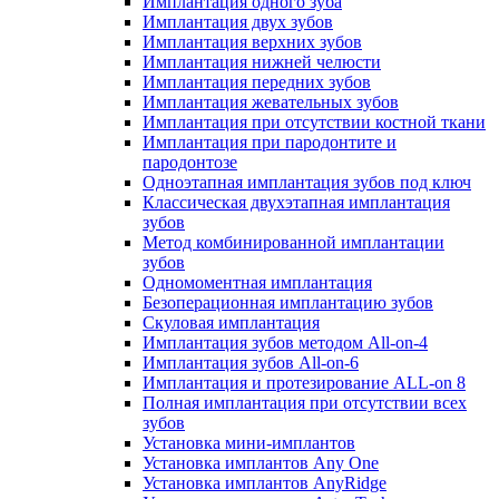
Имплантация одного зуба
Имплантация двух зубов
Имплантация верхних зубов
Имплантация нижней челюсти
Имплантация передних зубов
Имплантация жевательных зубов
Имплантация при отсутствии костной ткани
Имплантация при пародонтите и
пародонтозе
Одноэтапная имплантация зубов под ключ
Классическая двухэтапная имплантация
зубов
Метод комбинированной имплантации
зубов
Одномоментная имплантация
Безоперационная имплантацию зубов
Скуловая имплантация
Имплантация зубов методом All-on-4
Имплантация зубов All-on-6
Имплантация и протезирование ALL-on 8
Полная имплантация при отсутствии всех
зубов
Установка мини-имплантов
Установка имплантов Any One
Установка имплантов AnyRidge