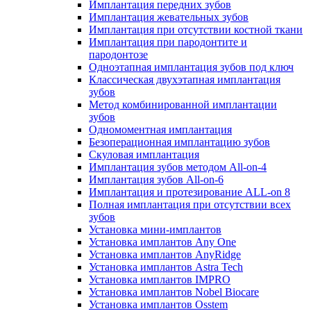
Имплантация передних зубов
Имплантация жевательных зубов
Имплантация при отсутствии костной ткани
Имплантация при пародонтите и
пародонтозе
Одноэтапная имплантация зубов под ключ
Классическая двухэтапная имплантация
зубов
Метод комбинированной имплантации
зубов
Одномоментная имплантация
Безоперационная имплантацию зубов
Скуловая имплантация
Имплантация зубов методом All-on-4
Имплантация зубов All-on-6
Имплантация и протезирование ALL-on 8
Полная имплантация при отсутствии всех
зубов
Установка мини-имплантов
Установка имплантов Any One
Установка имплантов AnyRidge
Установка имплантов Astra Tech
Установка имплантов IMPRO
Установка имплантов Nobel Biocare
Установка имплантов Osstem