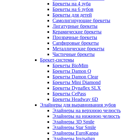
Брекеты на 4 зуба
Брекеты на 6 зубов
Брекеты для детей
Самолигирующие брекеты
Лигатурные брекеты
Керамические брекеты
Прозрачные брекеты
Сапфировые брекеты
Металлические брекеты
Частичные брекеты
Брекет-системы
Брекеты BioMim
Брекеты Damon Q
Брекеты Damon Clear
Брекеты Mini Diamond
Брекеты Dynaflex SLX
Брекеты CePass
Брекеты Headway 6D
Элайнеры для выравнивания зубов
Элайнеры на верхнюю челюсть
Элайнеры на нижнюю челюсть
Элайнеры 3D Smile
Элайнеры Star Smile
Элайнеры EuroKappa
Элайнеры Invisalign