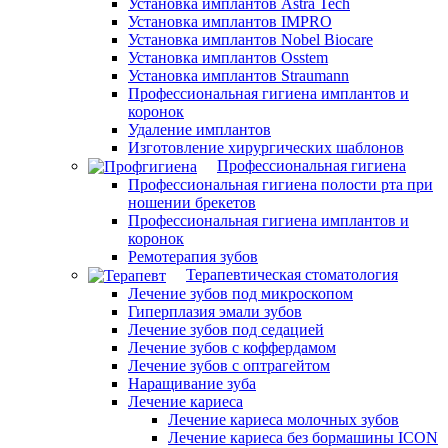
Установка имплантов Astra Tech
Установка имплантов IMPRO
Установка имплантов Nobel Biocare
Установка имплантов Osstem
Установка имплантов Straumann
Профессиональная гигиена имплантов и
коронок
Удаление имплантов
Изготовление хирургических шаблонов
Профессиональная гигиена
Профессиональная гигиена полости рта при
ношении брекетов
Профессиональная гигиена имплантов и
коронок
Ремотерапия зубов
Терапевтическая стоматология
Лечение зубов под микроскопом
Гиперплазия эмали зубов
Лечение зубов под седацией
Лечение зубов с коффердамом
Лечение зубов с оптрагейтом
Наращивание зуба
Лечение кариеса
Лечение кариеса молочных зубов
Лечение кариеса без бормашины ICON