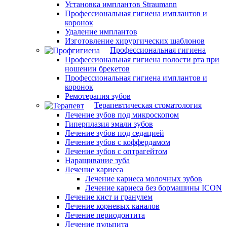
Установка имплантов Straumann
Профессиональная гигиена имплантов и
коронок
Удаление имплантов
Изготовление хирургических шаблонов
Профессиональная гигиена
Профессиональная гигиена полости рта при
ношении брекетов
Профессиональная гигиена имплантов и
коронок
Ремотерапия зубов
Терапевтическая стоматология
Лечение зубов под микроскопом
Гиперплазия эмали зубов
Лечение зубов под седацией
Лечение зубов с коффердамом
Лечение зубов с оптрагейтом
Наращивание зуба
Лечение кариеса
Лечение кариеса молочных зубов
Лечение кариеса без бормашины ICON
Лечение кист и гранулем
Лечение корневых каналов
Лечение периодонтита
Лечение пульпита