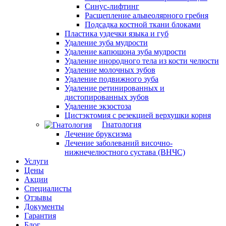
Синус-лифтинг
Расщепление альвеолярного гребня
Подсадка костной ткани блоками
Пластика уздечки языка и губ
Удаление зуба мудрости
Удаление капюшона зуба мудрости
Удаление инородного тела из кости челюсти
Удаление молочных зубов
Удаление подвижного зуба
Удаление ретинированных и
дистопированных зубов
Удаление экзостоза
Цистэктомия с резекцией верхушки корня
Гнатология
Лечение бруксизма
Лечение заболеваний височно-
нижнечелюстного сустава (ВНЧС)
Услуги
Цены
Акции
Специалисты
Отзывы
Документы
Гарантия
Блог