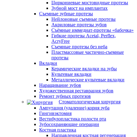
Циркониевые мостовидные протезы
Зубной мост на имплантах
Съемные зубные протезы
Нейлоновые съемные протезы
Акриловые протезы зубов
Съёмные иммедиат‑протезы «бабочка»
Гибкие протезы Acetal, Perflex,
AcryFree
Съемные протезы без неба
Пластмассовые частично-съемные
протезы
Вкладки
Керамические вкладки на зубы
Культевые вкладки
Металлические культевые вкладки
Наращивание зубов
Художественная реставрация зубов
Ремонт зубных протезов
Стоматологическая хирургия
Ампутация (удаление) корня зуба
Гингивэктомия
Вестибулопластика полости рта
Зубосохраняющие операции
Костная пластика
Направленная костная регенерация