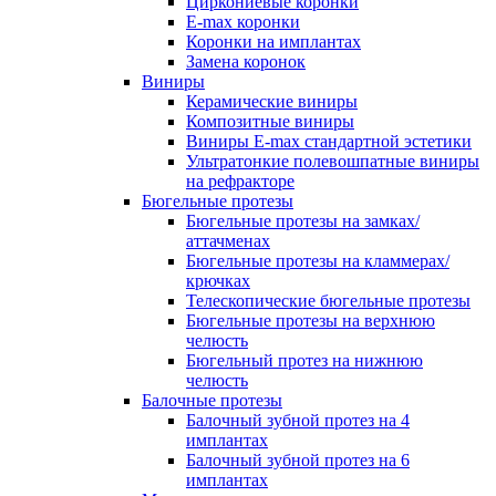
Циркониевые коронки
E-max коронки
Коронки на имплантах
Замена коронок
Виниры
Керамические виниры
Композитные виниры
Виниры E-max стандартной эстетики
Ультратонкие полевошпатные виниры
на рефракторе
Бюгельные протезы
Бюгельные протезы на замках/
аттачменах
Бюгельные протезы на кламмерах/
крючках
Телескопические бюгельные протезы
Бюгельные протезы на верхнюю
челюсть
Бюгельный протез на нижнюю
челюсть
Балочные протезы
Балочный зубной протез на 4
имплантах
Балочный зубной протез на 6
имплантах