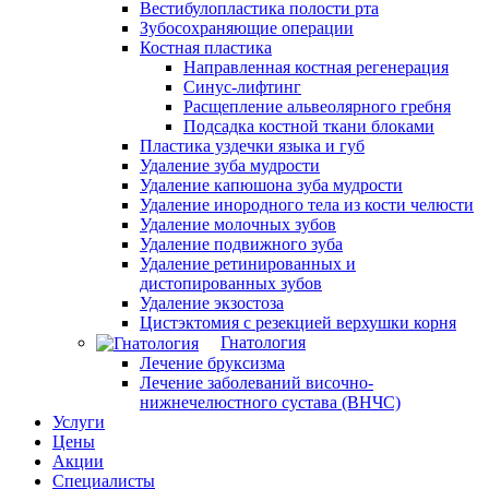
Вестибулопластика полости рта
Зубосохраняющие операции
Костная пластика
Направленная костная регенерация
Синус-лифтинг
Расщепление альвеолярного гребня
Подсадка костной ткани блоками
Пластика уздечки языка и губ
Удаление зуба мудрости
Удаление капюшона зуба мудрости
Удаление инородного тела из кости челюсти
Удаление молочных зубов
Удаление подвижного зуба
Удаление ретинированных и
дистопированных зубов
Удаление экзостоза
Цистэктомия с резекцией верхушки корня
Гнатология
Лечение бруксизма
Лечение заболеваний височно-
нижнечелюстного сустава (ВНЧС)
Услуги
Цены
Акции
Специалисты