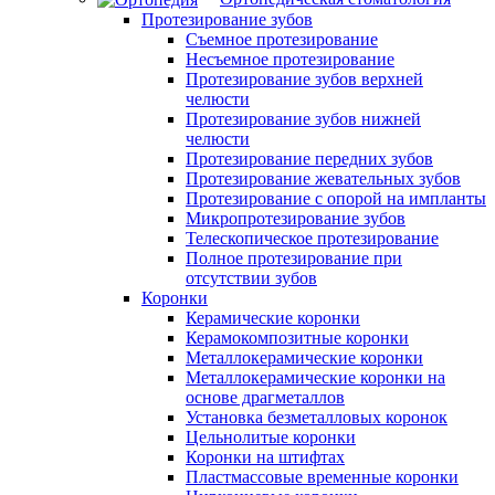
Протезирование зубов
Съемное протезирование
Несъемное протезирование
Протезирование зубов верхней
челюсти
Протезирование зубов нижней
челюсти
Протезирование передних зубов
Протезирование жевательных зубов
Протезирование с опорой на импланты
Микропротезирование зубов
Телескопическое протезирование
Полное протезирование при
отсутствии зубов
Коронки
Керамические коронки
Керамокомпозитные коронки
Металлокерамические коронки
Металлокерамические коронки на
основе драгметаллов
Установка безметалловых коронок
Цельнолитые коронки
Коронки на штифтах
Пластмассовые временные коронки