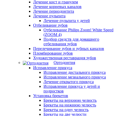
Лечение кист и гранулем
Лечение корневых каналов
Лечение периодонтита
Лечение пульпита
Лечение пульпита у детей
Отбеливание зубов
Отбеливание Philips Zoom! White Speed
(ZOOM 4)
Подбор средств для домашнего
отбеливания зубов
Перелечивание зубов и зубных каналов
Пломбирование зубов
Художественная реставрация зубов
Ортодонтия
Исправление прикуса
Исправление дистального прикуса
Исправление мезиального прикуса
Лечение открытого прикуса
Исправление прикуса у детей и
подростков
Установка брекетов
Брекеты на верхнюю челюсть
Брекеты на нижнюю челюсть
Брекеты на одну челюсть
Брекеты на две челюсти