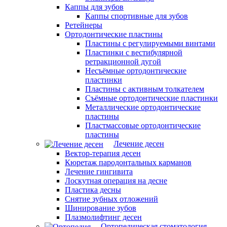
Каппы для зубов
Каппы спортивные для зубов
Ретейнеры
Ортодонтические пластины
Пластины с регулируемыми винтами
Пластинки с вестибулярной
ретракционной дугой
Несъёмные ортодонтические
пластинки
Пластины с активным толкателем
Съёмные ортодонтические пластинки
Металлические ортодонтические
пластины
Пластмассовые ортодонтические
пластины
Лечение десен
Вектор-терапия десен
Кюретаж пародонтальных карманов
Лечение гингивита
Лоскутная операция на десне
Пластика десны
Снятие зубных отложений
Шинирование зубов
Плазмолифтинг десен
Ортопедическая стоматология