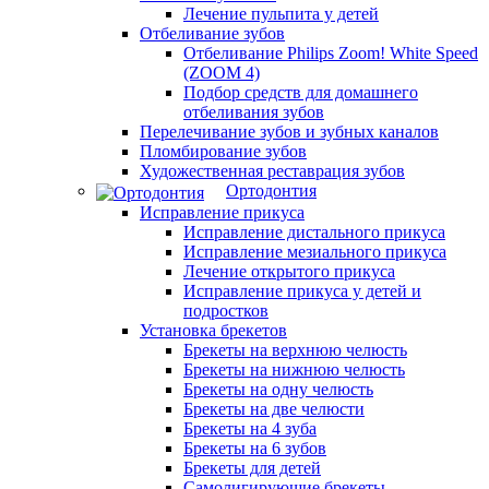
Лечение пульпита у детей
Отбеливание зубов
Отбеливание Philips Zoom! White Speed
(ZOOM 4)
Подбор средств для домашнего
отбеливания зубов
Перелечивание зубов и зубных каналов
Пломбирование зубов
Художественная реставрация зубов
Ортодонтия
Исправление прикуса
Исправление дистального прикуса
Исправление мезиального прикуса
Лечение открытого прикуса
Исправление прикуса у детей и
подростков
Установка брекетов
Брекеты на верхнюю челюсть
Брекеты на нижнюю челюсть
Брекеты на одну челюсть
Брекеты на две челюсти
Брекеты на 4 зуба
Брекеты на 6 зубов
Брекеты для детей
Самолигирующие брекеты