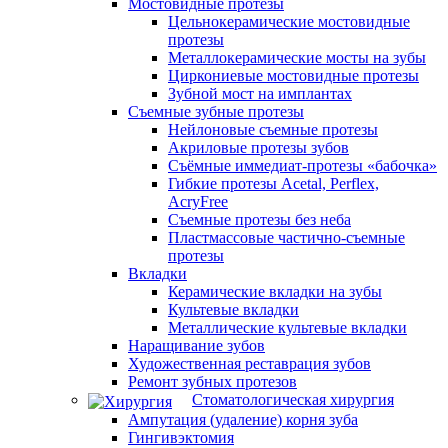
Мостовидные протезы
Цельнокерамические мостовидные
протезы
Металлокерамические мосты на зубы
Циркониевые мостовидные протезы
Зубной мост на имплантах
Съемные зубные протезы
Нейлоновые съемные протезы
Акриловые протезы зубов
Съёмные иммедиат‑протезы «бабочка»
Гибкие протезы Acetal, Perflex,
AcryFree
Съемные протезы без неба
Пластмассовые частично-съемные
протезы
Вкладки
Керамические вкладки на зубы
Культевые вкладки
Металлические культевые вкладки
Наращивание зубов
Художественная реставрация зубов
Ремонт зубных протезов
Стоматологическая хирургия
Ампутация (удаление) корня зуба
Гингивэктомия