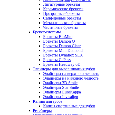
Лигатурные брекеты
Керамические брекеты
Прозрачные брекеты
Сапфировые брекеты
Металлические брекеты
Частичные брекеты
Брекет-системы
Брекеты BioMim
Брекеты Damon Q
Брекеты Damon Clear
Брекеты Mini Diamond
Брекеты Dynaflex SLX
Брекеты CePass
Брекеты Headway 6D
Элайнеры для выравнивания зубов
Элайнеры на верхнюю челюсть
Элайнеры на нижнюю челюсть
Элайнеры 3D Smile
Элайнеры Star Smile
Элайнеры EuroKappa
Элайнеры Invisalign
Каппы для зубов
Каппы спортивные для зубов
Ретейнеры