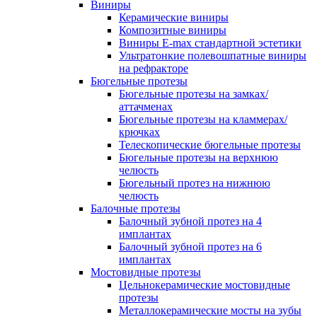
Виниры
Керамические виниры
Композитные виниры
Виниры E-max стандартной эстетики
Ультратонкие полевошпатные виниры
на рефракторе
Бюгельные протезы
Бюгельные протезы на замках/
аттачменах
Бюгельные протезы на кламмерах/
крючках
Телескопические бюгельные протезы
Бюгельные протезы на верхнюю
челюсть
Бюгельный протез на нижнюю
челюсть
Балочные протезы
Балочный зубной протез на 4
имплантах
Балочный зубной протез на 6
имплантах
Мостовидные протезы
Цельнокерамические мостовидные
протезы
Металлокерамические мосты на зубы