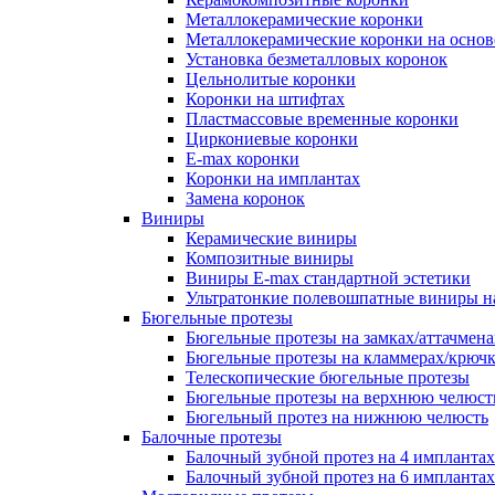
Металлокерамические коронки
Металлокерамические коронки на основ
Установка безметалловых коронок
Цельнолитые коронки
Коронки на штифтах
Пластмассовые временные коронки
Циркониевые коронки
E-max коронки
Коронки на имплантах
Замена коронок
Виниры
Керамические виниры
Композитные виниры
Виниры E-max стандартной эстетики
Ультратонкие полевошпатные виниры н
Бюгельные протезы
Бюгельные протезы на замках/аттачмена
Бюгельные протезы на кламмерах/крюч
Телескопические бюгельные протезы
Бюгельные протезы на верхнюю челюст
Бюгельный протез на нижнюю челюсть
Балочные протезы
Балочный зубной протез на 4 имплантах
Балочный зубной протез на 6 имплантах