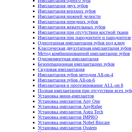
Имплантация одного зуба
Имплантация двух зубов
Имплантация верхних зубов
Имплантация нижней челюсти
Имплантация передних зубов
Имплантация жевательных зубов
Имплантация при отсутствии костной ткани
Имплантация при пародонтите и пародонтозе
Одноэтапная имплантация зубов под ключ
Классическая двухэтапная имплантация зубов
Метод комбинированной имплантации зубов
Одномоментная имплантация
Безоперационная имплантацию зубов
Скуловая имплантация
Имплантация зубов методом All-on-4
Имплантация зубов All-on-6
Имплантация и протезирование ALL-on 8
Полная имплантация при отсутствии всех зуб
Установка мини-имплантов
Установка имплантов Any One
Установка имплантов AnyRidge
Установка имплантов Astra Tech
Установка имплантов IMPRO
Установка имплантов Nobel Biocare
Установка имплантов Osstem