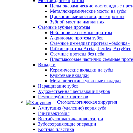
Мостовидные протезы
Цельнокерамические мостовидные прот
Металлокерамические мосты на зубы
Циркониевые мостовидные протезы
Зубной мост на имплантах
Съемные зубные протезы
Нейлоновые съемные протезы
Акриловые протезы зубов
Съёмные иммедиат‑протезы «бабочка»
Гибкие протезы Acetal, Perflex, AcryFree
Съемные протезы без неба
Пластмассовые частично-съемные прот
Вкладки
Керамические вкладки на зубы
Культевые вкладки
Металлические культевые вкладки
Наращивание зубов
Художественная реставрация зубов
Ремонт зубных протезов
Стоматологическая хирургия
Ампутация (удаление) корня зуба
Гингивэктомия
Вестибулопластика полости рта
Зубосохраняющие операции
Костная пластика