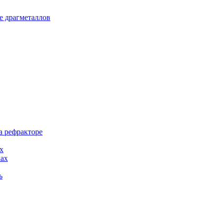
е драгметаллов
а рефракторе
х
ках
ь