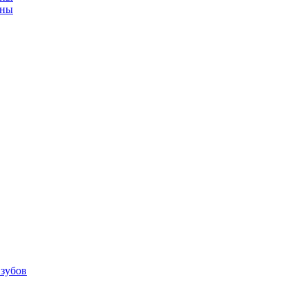
ины
 зубов