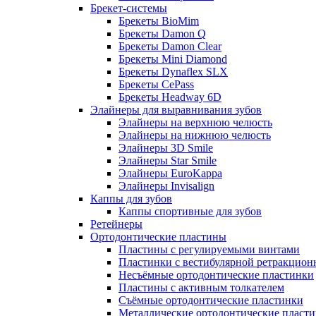
Брекет-системы
Брекеты BioMim
Брекеты Damon Q
Брекеты Damon Clear
Брекеты Mini Diamond
Брекеты Dynaflex SLX
Брекеты CePass
Брекеты Headway 6D
Элайнеры для выравнивания зубов
Элайнеры на верхнюю челюсть
Элайнеры на нижнюю челюсть
Элайнеры 3D Smile
Элайнеры Star Smile
Элайнеры EuroKappa
Элайнеры Invisalign
Каппы для зубов
Каппы спортивные для зубов
Ретейнеры
Ортодонтические пластины
Пластины с регулируемыми винтами
Пластинки с вестибулярной ретракцион
Несъёмные ортодонтические пластинки
Пластины с активным толкателем
Съёмные ортодонтические пластинки
Металлические ортодонтические пласт