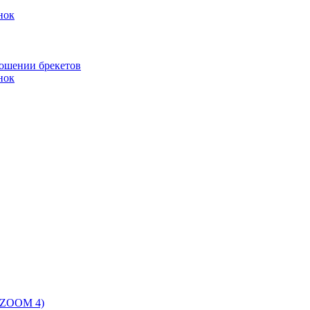
нок
ношении брекетов
нок
 (ZOOM 4)