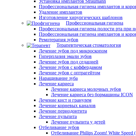
Установка имплантов Straumann
Профессиональная гигиена имплантов и коро
Удаление имплантов
Изготовление хирургических шаблонов
Профессиональная гигиена
Профессиональная гигиена полости рта при 
Профессиональная гигиена имплантов и коро
Ремотерапия зубов
Терапевтическая стоматология
Лечение зубов под микроскопом
Гиперплазия эмали зубов
Лечение зубов под седацией
Лечение зубов с коффердамом
Лечение зубов с оптрагейтом
Наращивание зуба
Лечение кариеса
Лечение кариеса молочных зубов
Лечение кариеса без бормашины ICON
Лечение кист и гранулем
Лечение корневых каналов
Лечение периодонтита
Лечение пульпита
Лечение пульпита у детей
Отбеливание зубов
Отбеливание Philips Zoom! White Speed