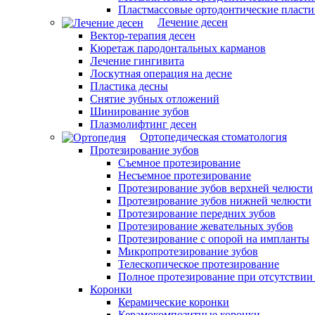
Пластмассовые ортодонтические пласт
Лечение десен
Вектор-терапия десен
Кюретаж пародонтальных карманов
Лечение гингивита
Лоскутная операция на десне
Пластика десны
Снятие зубных отложений
Шинирование зубов
Плазмолифтинг десен
Ортопедическая стоматология
Протезирование зубов
Съемное протезирование
Несъемное протезирование
Протезирование зубов верхней челюсти
Протезирование зубов нижней челюсти
Протезирование передних зубов
Протезирование жевательных зубов
Протезирование с опорой на импланты
Микропротезирование зубов
Телескопическое протезирование
Полное протезирование при отсутствии
Коронки
Керамические коронки
Керамокомпозитные коронки