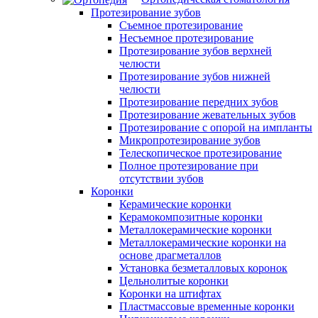
Протезирование зубов
Съемное протезирование
Несъемное протезирование
Протезирование зубов верхней
челюсти
Протезирование зубов нижней
челюсти
Протезирование передних зубов
Протезирование жевательных зубов
Протезирование с опорой на импланты
Микропротезирование зубов
Телескопическое протезирование
Полное протезирование при
отсутствии зубов
Коронки
Керамические коронки
Керамокомпозитные коронки
Металлокерамические коронки
Металлокерамические коронки на
основе драгметаллов
Установка безметалловых коронок
Цельнолитые коронки
Коронки на штифтах
Пластмассовые временные коронки