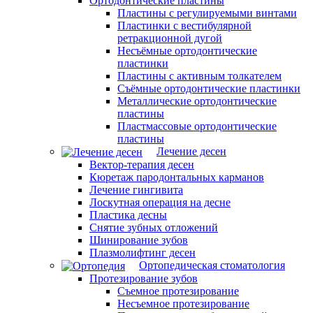
Ортодонтические пластины
Пластины с регулируемыми винтами
Пластинки с вестибулярной
ретракционной дугой
Несъёмные ортодонтические
пластинки
Пластины с активным толкателем
Съёмные ортодонтические пластинки
Металлические ортодонтические
пластины
Пластмассовые ортодонтические
пластины
Лечение десен
Вектор-терапия десен
Кюретаж пародонтальных карманов
Лечение гингивита
Лоскутная операция на десне
Пластика десны
Снятие зубных отложений
Шинирование зубов
Плазмолифтинг десен
Ортопедическая стоматология
Протезирование зубов
Съемное протезирование
Несъемное протезирование