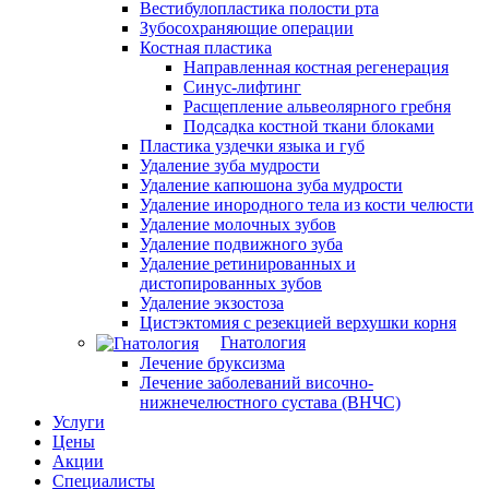
Вестибулопластика полости рта
Зубосохраняющие операции
Костная пластика
Направленная костная регенерация
Синус-лифтинг
Расщепление альвеолярного гребня
Подсадка костной ткани блоками
Пластика уздечки языка и губ
Удаление зуба мудрости
Удаление капюшона зуба мудрости
Удаление инородного тела из кости челюсти
Удаление молочных зубов
Удаление подвижного зуба
Удаление ретинированных и
дистопированных зубов
Удаление экзостоза
Цистэктомия с резекцией верхушки корня
Гнатология
Лечение бруксизма
Лечение заболеваний височно-
нижнечелюстного сустава (ВНЧС)
Услуги
Цены
Акции
Специалисты