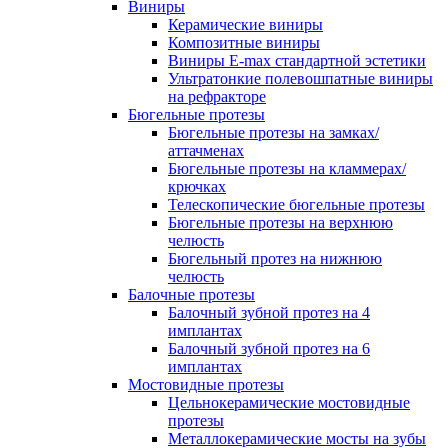
Виниры
Керамические виниры
Композитные виниры
Виниры E-max стандартной эстетики
Ультратонкие полевошпатные виниры
на рефракторе
Бюгельные протезы
Бюгельные протезы на замках/
аттачменах
Бюгельные протезы на кламмерах/
крючках
Телескопические бюгельные протезы
Бюгельные протезы на верхнюю
челюсть
Бюгельный протез на нижнюю
челюсть
Балочные протезы
Балочный зубной протез на 4
имплантах
Балочный зубной протез на 6
имплантах
Мостовидные протезы
Цельнокерамические мостовидные
протезы
Металлокерамические мосты на зубы