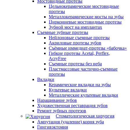
Мостовидные протезы
Цельнокерамические мостовидные
протезы
Металлокерамические мосты на зубы
Циркониевые мостовидные протезы
Зубной мост на имплантах
Съемные зубные протезы
Нейлоновые съемные протезы
Акриловые протезы зубов
Съёмные иммедиат‑протезы «бабочка»
Гибкие протезы Acetal, Perflex,
AcryFree
Съемные протезы без неба
Пластмассовые частично-съемные
протезы
Вкладки
Керамические вкладки на зубы
Культевые вкладки
Металлические культевые вкладки
Наращивание зубов
Художественная реставрация зубов
Ремонт зубных протезов
Стоматологическая хирургия
Ампутация (удаление) корня зуба
Гингивэктомия