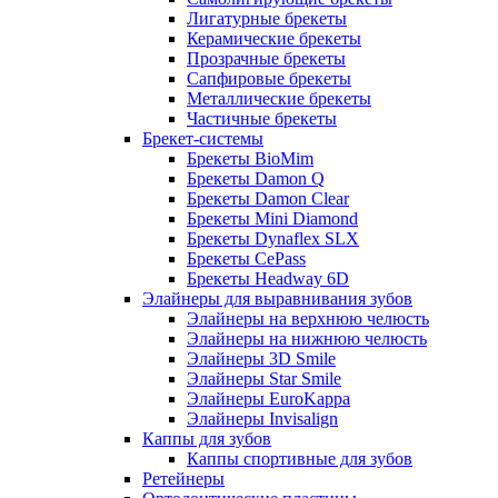
Лигатурные брекеты
Керамические брекеты
Прозрачные брекеты
Сапфировые брекеты
Металлические брекеты
Частичные брекеты
Брекет-системы
Брекеты BioMim
Брекеты Damon Q
Брекеты Damon Clear
Брекеты Mini Diamond
Брекеты Dynaflex SLX
Брекеты CePass
Брекеты Headway 6D
Элайнеры для выравнивания зубов
Элайнеры на верхнюю челюсть
Элайнеры на нижнюю челюсть
Элайнеры 3D Smile
Элайнеры Star Smile
Элайнеры EuroKappa
Элайнеры Invisalign
Каппы для зубов
Каппы спортивные для зубов
Ретейнеры