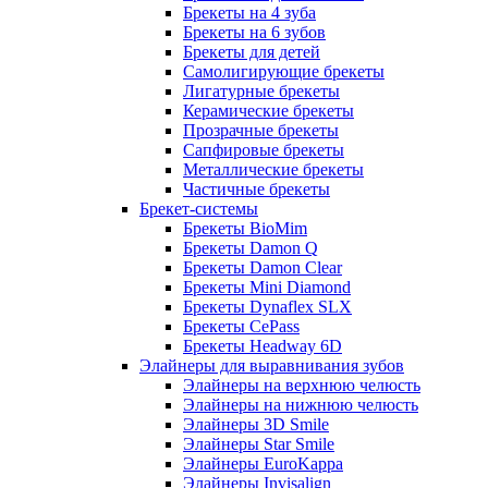
Брекеты на 4 зуба
Брекеты на 6 зубов
Брекеты для детей
Самолигирующие брекеты
Лигатурные брекеты
Керамические брекеты
Прозрачные брекеты
Сапфировые брекеты
Металлические брекеты
Частичные брекеты
Брекет-системы
Брекеты BioMim
Брекеты Damon Q
Брекеты Damon Clear
Брекеты Mini Diamond
Брекеты Dynaflex SLX
Брекеты CePass
Брекеты Headway 6D
Элайнеры для выравнивания зубов
Элайнеры на верхнюю челюсть
Элайнеры на нижнюю челюсть
Элайнеры 3D Smile
Элайнеры Star Smile
Элайнеры EuroKappa
Элайнеры Invisalign