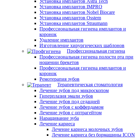
Установка имплантов Astra Tech
Установка имплантов IMPRO
Установка имплантов Nobel Biocare
Установка имплантов Osstem
Установка имплантов Straumann
Профессиональная гигиена имплантов и
коронок
Удаление имплантов
Изготовление хирургических шаблонов
Профессиональная гигиена
Профессиональная гигиена полости рта при
ношении брекетов
Профессиональная гигиена имплантов и
коронок
Ремотерапия зубов
Терапевтическая стоматология
Лечение зубов под микроскопом
Гиперплазия эмали зубов
Лечение зубов под седацией
Лечение зубов с коффердамом
Лечение зубов с оптрагейтом
Наращивание зуба
Лечение кариеса
Лечение кариеса молочных зубов
Лечение кариеса без бормашины ICON