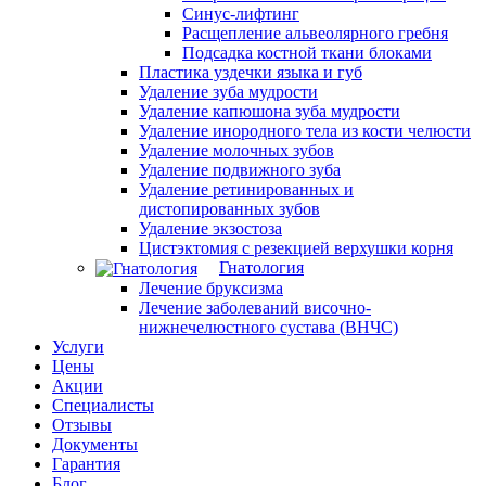
Синус-лифтинг
Расщепление альвеолярного гребня
Подсадка костной ткани блоками
Пластика уздечки языка и губ
Удаление зуба мудрости
Удаление капюшона зуба мудрости
Удаление инородного тела из кости челюсти
Удаление молочных зубов
Удаление подвижного зуба
Удаление ретинированных и
дистопированных зубов
Удаление экзостоза
Цистэктомия с резекцией верхушки корня
Гнатология
Лечение бруксизма
Лечение заболеваний височно-
нижнечелюстного сустава (ВНЧС)
Услуги
Цены
Акции
Специалисты
Отзывы
Документы
Гарантия
Блог