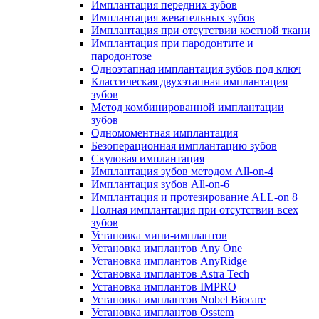
Имплантация передних зубов
Имплантация жевательных зубов
Имплантация при отсутствии костной ткани
Имплантация при пародонтите и
пародонтозе
Одноэтапная имплантация зубов под ключ
Классическая двухэтапная имплантация
зубов
Метод комбинированной имплантации
зубов
Одномоментная имплантация
Безоперационная имплантацию зубов
Скуловая имплантация
Имплантация зубов методом All-on-4
Имплантация зубов All-on-6
Имплантация и протезирование ALL-on 8
Полная имплантация при отсутствии всех
зубов
Установка мини-имплантов
Установка имплантов Any One
Установка имплантов AnyRidge
Установка имплантов Astra Tech
Установка имплантов IMPRO
Установка имплантов Nobel Biocare
Установка имплантов Osstem