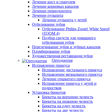
Лечение кист и гранулем
Лечение корневых каналов
Лечение периодонтита
Лечение пульпита
Лечение пульпита у детей
Отбеливание зубов
Отбеливание Philips Zoom! White Speed
(ZOOM 4)
Подбор средств для домашнего
отбеливания зубов
Перелечивание зубов и зубных каналов
Пломбирование зубов
Художественная реставрация зубов
Ортодонтия
Исправление прикуса
Исправление дистального прикуса
Исправление мезиального прикуса
Лечение открытого прикуса
Исправление прикуса у детей и
подростков
Установка брекетов
Брекеты на верхнюю челюсть
Брекеты на нижнюю челюсть
Брекеты на одну челюсть
Брекеты на две челюсти