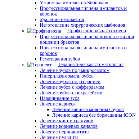
Установка имплантов Straumann
Профессиональная гигиена имплантов и
коронок
Удаление имплантов
Изготовление хирургических шаблонов
Профессиональная гигиена
Профессиональная гигиена полости рта при
ношении брекетов
Профессиональная гигиена имплантов и
коронок
Ремотерапия зубов
Терапевтическая стоматология
Лечение зубов под микроскопом
Гиперплазия эмали зубов
Лечение зубов под седацией
Лечение зубов с коффердамом
Лечение зубов с оптрагейтом
Наращивание зуба
Лечение кариеса
Лечение кариеса молочных зубов
Лечение кариеса без бормашины ICON
Лечение кист и гранулем
Лечение корневых каналов
Лечение периодонтита
Лечение пульпита