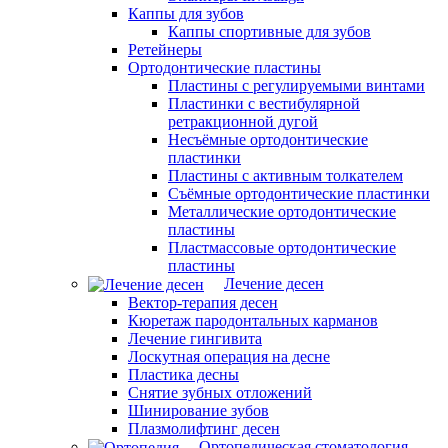
Каппы для зубов
Каппы спортивные для зубов
Ретейнеры
Ортодонтические пластины
Пластины с регулируемыми винтами
Пластинки с вестибулярной
ретракционной дугой
Несъёмные ортодонтические
пластинки
Пластины с активным толкателем
Съёмные ортодонтические пластинки
Металлические ортодонтические
пластины
Пластмассовые ортодонтические
пластины
Лечение десен
Вектор-терапия десен
Кюретаж пародонтальных карманов
Лечение гингивита
Лоскутная операция на десне
Пластика десны
Снятие зубных отложений
Шинирование зубов
Плазмолифтинг десен
Ортопедическая стоматология