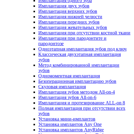
Имплантация одного зуба
Имплантация двух зубов
Имплантация верхних зубов
Имплантация нижней челюсти
Имплантация передних зубов
Имплантация жевательных зубов
Имплантация при отсутствии костной ткани
Имплантация при пародонтите и
пародонтозе
Одноэтапная имплантация зубов под ключ
Классическая двухэтапная имплантация
зубов
Метод комбинированной имплантации
зубов
Одномоментная имплантация
Безоперационная имплантацию зубов
Скуловая имплантация
Имплантация зубов методом All-on-4
Имплантация зубов All-on-6
Имплантация и протезирование ALL-on 8
Полная имплантация при отсутствии всех
зубов
Установка мини-имплантов
Установка имплантов Any One
Установка имплантов AnyRidge