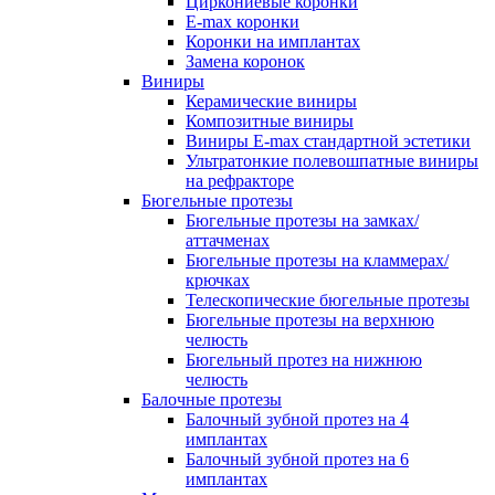
Циркониевые коронки
E-max коронки
Коронки на имплантах
Замена коронок
Виниры
Керамические виниры
Композитные виниры
Виниры E-max стандартной эстетики
Ультратонкие полевошпатные виниры
на рефракторе
Бюгельные протезы
Бюгельные протезы на замках/
аттачменах
Бюгельные протезы на кламмерах/
крючках
Телескопические бюгельные протезы
Бюгельные протезы на верхнюю
челюсть
Бюгельный протез на нижнюю
челюсть
Балочные протезы
Балочный зубной протез на 4
имплантах
Балочный зубной протез на 6
имплантах