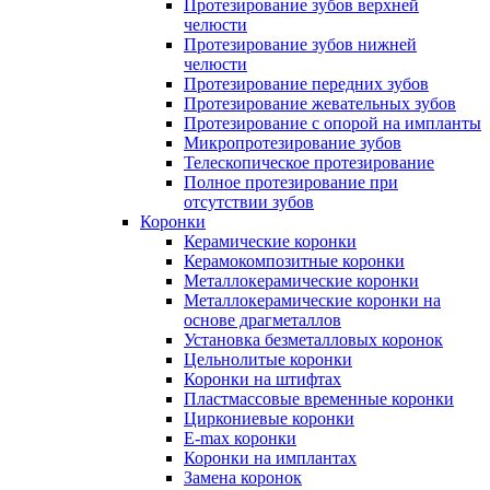
Протезирование зубов верхней
челюсти
Протезирование зубов нижней
челюсти
Протезирование передних зубов
Протезирование жевательных зубов
Протезирование с опорой на импланты
Микропротезирование зубов
Телескопическое протезирование
Полное протезирование при
отсутствии зубов
Коронки
Керамические коронки
Керамокомпозитные коронки
Металлокерамические коронки
Металлокерамические коронки на
основе драгметаллов
Установка безметалловых коронок
Цельнолитые коронки
Коронки на штифтах
Пластмассовые временные коронки
Циркониевые коронки
E-max коронки
Коронки на имплантах
Замена коронок