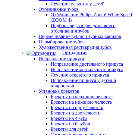
Лечение пульпита у детей
Отбеливание зубов
Отбеливание Philips Zoom! White Speed
(ZOOM 4)
Подбор средств для домашнего
отбеливания зубов
Перелечивание зубов и зубных каналов
Пломбирование зубов
Художественная реставрация зубов
Ортодонтия
Исправление прикуса
Исправление дистального прикуса
Исправление мезиального прикуса
Лечение открытого прикуса
Исправление прикуса у детей и
подростков
Установка брекетов
Брекеты на верхнюю челюсть
Брекеты на нижнюю челюсть
Брекеты на одну челюсть
Брекеты на две челюсти
Брекеты на 4 зуба
Брекеты на 6 зубов
Брекеты для детей
Самолигирующие брекеты