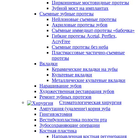
Циркониевые мостовидные протезы
Зубной мост на имплантах
Съемные зубные протезы
Нейлоновые съемные протезы
Акриловые протезы зубов
Съёмные иммедиат‑протезы «бабочка»
Гибкие протезы Acetal, Perflex,
AcryFree
Съемные протезы без неба
Пластмассовые частично-съемные
протезы
Вкладки
Керамические вкладки на зубы
Культевые вкладки
Металлические культевые вкладки
Наращивание зубов
Художественная реставрация зубов
Ремонт зубных протезов
Стоматологическая хирургия
Ампутация (удаление) корня зуба
Гингивэктомия
Вестибулопластика полости рта
Зубосохраняющие операции
Костная пластика
Направленная костная регенерация