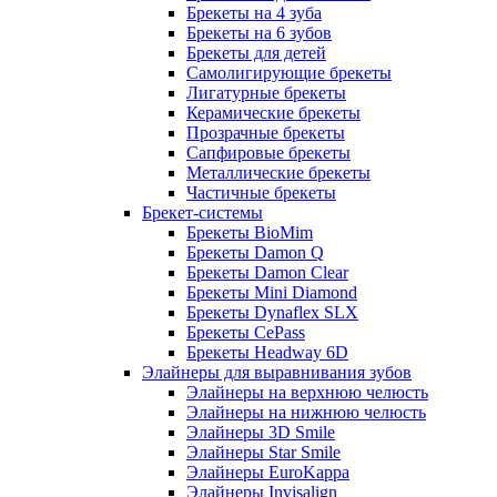
Брекеты на 4 зуба
Брекеты на 6 зубов
Брекеты для детей
Самолигирующие брекеты
Лигатурные брекеты
Керамические брекеты
Прозрачные брекеты
Сапфировые брекеты
Металлические брекеты
Частичные брекеты
Брекет-системы
Брекеты BioMim
Брекеты Damon Q
Брекеты Damon Clear
Брекеты Mini Diamond
Брекеты Dynaflex SLX
Брекеты CePass
Брекеты Headway 6D
Элайнеры для выравнивания зубов
Элайнеры на верхнюю челюсть
Элайнеры на нижнюю челюсть
Элайнеры 3D Smile
Элайнеры Star Smile
Элайнеры EuroKappa
Элайнеры Invisalign