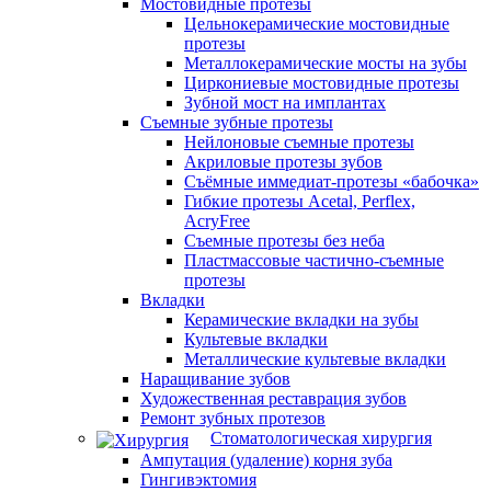
Мостовидные протезы
Цельнокерамические мостовидные
протезы
Металлокерамические мосты на зубы
Циркониевые мостовидные протезы
Зубной мост на имплантах
Съемные зубные протезы
Нейлоновые съемные протезы
Акриловые протезы зубов
Съёмные иммедиат‑протезы «бабочка»
Гибкие протезы Acetal, Perflex,
AcryFree
Съемные протезы без неба
Пластмассовые частично-съемные
протезы
Вкладки
Керамические вкладки на зубы
Культевые вкладки
Металлические культевые вкладки
Наращивание зубов
Художественная реставрация зубов
Ремонт зубных протезов
Стоматологическая хирургия
Ампутация (удаление) корня зуба
Гингивэктомия