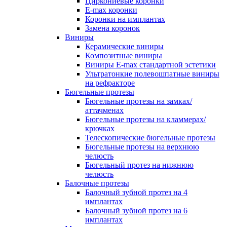
Циркониевые коронки
E-max коронки
Коронки на имплантах
Замена коронок
Виниры
Керамические виниры
Композитные виниры
Виниры E-max стандартной эстетики
Ультратонкие полевошпатные виниры
на рефракторе
Бюгельные протезы
Бюгельные протезы на замках/
аттачменах
Бюгельные протезы на кламмерах/
крючках
Телескопические бюгельные протезы
Бюгельные протезы на верхнюю
челюсть
Бюгельный протез на нижнюю
челюсть
Балочные протезы
Балочный зубной протез на 4
имплантах
Балочный зубной протез на 6
имплантах