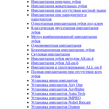
Имплантация передних зубов
Имплантация жевательных зубов
Имплантация при отсутствии костной ткани
Имплантация при пародонтите и
пародонтозе
Одноэтапная имплантация зубов под ключ
Классическая двухэтапная имплантация
зубов
Метод комбинированной имплантации
зубов
Одномоментная имплантация
Безоперационная имплантацию зубов
Скуловая имплантация
Имплантация зубов методом All-on-4
Имплантация зубов All-on-6
Имплантация и протезирование ALL-on 8
Полная имплантация при отсутствии всех
зубов
Установка мини-имплантов
Установка имплантов Any One
Установка имплантов AnyRidge
Установка имплантов Astra Tech
Установка имплантов IMPRO
Установка имплантов Nobel Biocare
Установка имплантов Osstem