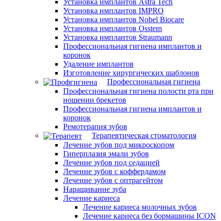
Установка имплантов Astra Tech
Установка имплантов IMPRO
Установка имплантов Nobel Biocare
Установка имплантов Osstem
Установка имплантов Straumann
Профессиональная гигиена имплантов и
коронок
Удаление имплантов
Изготовление хирургических шаблонов
Профессиональная гигиена
Профессиональная гигиена полости рта при
ношении брекетов
Профессиональная гигиена имплантов и
коронок
Ремотерапия зубов
Терапевтическая стоматология
Лечение зубов под микроскопом
Гиперплазия эмали зубов
Лечение зубов под седацией
Лечение зубов с коффердамом
Лечение зубов с оптрагейтом
Наращивание зуба
Лечение кариеса
Лечение кариеса молочных зубов
Лечение кариеса без бормашины ICON