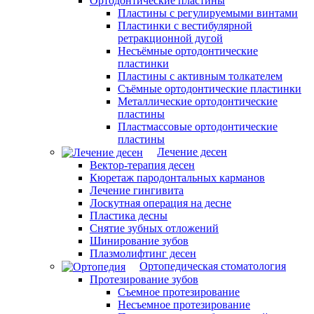
Ортодонтические пластины
Пластины с регулируемыми винтами
Пластинки с вестибулярной
ретракционной дугой
Несъёмные ортодонтические
пластинки
Пластины с активным толкателем
Съёмные ортодонтические пластинки
Металлические ортодонтические
пластины
Пластмассовые ортодонтические
пластины
Лечение десен
Вектор-терапия десен
Кюретаж пародонтальных карманов
Лечение гингивита
Лоскутная операция на десне
Пластика десны
Снятие зубных отложений
Шинирование зубов
Плазмолифтинг десен
Ортопедическая стоматология
Протезирование зубов
Съемное протезирование
Несъемное протезирование