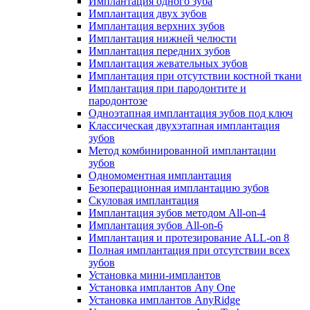
Имплантация одного зуба
Имплантация двух зубов
Имплантация верхних зубов
Имплантация нижней челюсти
Имплантация передних зубов
Имплантация жевательных зубов
Имплантация при отсутствии костной ткани
Имплантация при пародонтите и
пародонтозе
Одноэтапная имплантация зубов под ключ
Классическая двухэтапная имплантация
зубов
Метод комбинированной имплантации
зубов
Одномоментная имплантация
Безоперационная имплантацию зубов
Скуловая имплантация
Имплантация зубов методом All-on-4
Имплантация зубов All-on-6
Имплантация и протезирование ALL-on 8
Полная имплантация при отсутствии всех
зубов
Установка мини-имплантов
Установка имплантов Any One
Установка имплантов AnyRidge