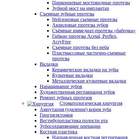
Циркониевые мостовидные протезы
Зубной мост на имплантах
Съемные зубные протезы
Нейлоновые съемные протезы
Акриловые протезы зубов
Съёмные иммедиат‑протезы «бабочка»
Гибкие протезы Acetal, Perflex,
AcryFree
Съемные протезы без неба
Пластмассовые частично-съемные
протезы
Вкладки
Керамические вкладки на зубы
Культевые вкладки
Металлические культевые вкладки
Наращивание зубов
Художественная реставрация зубов
Ремонт зубных протезов
Стоматологическая хирургия
Ампутация (удаление) корня зуба
Гингивэктомия
Вестибулопластика полости рта
Зубосохраняющие операции
Костная пластика
Направленная костная регенерация