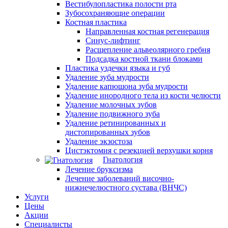
Вестибулопластика полости рта
Зубосохраняющие операции
Костная пластика
Направленная костная регенерация
Синус-лифтинг
Расщепление альвеолярного гребня
Подсадка костной ткани блоками
Пластика уздечки языка и губ
Удаление зуба мудрости
Удаление капюшона зуба мудрости
Удаление инородного тела из кости челюсти
Удаление молочных зубов
Удаление подвижного зуба
Удаление ретинированных и
дистопированных зубов
Удаление экзостоза
Цистэктомия с резекцией верхушки корня
Гнатология
Лечение бруксизма
Лечение заболеваний височно-
нижнечелюстного сустава (ВНЧС)
Услуги
Цены
Акции
Специалисты