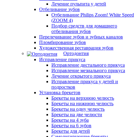
Лечение пульпита у детей
Отбеливание зубов
Отбеливание Philips Zoom! White Speed
(ZOOM 4)
Подбор средств для домашнего
отбеливания зубов
Перелечивание зубов и зубных каналов
Пломбирование зубов
Художественная реставрация зубов
Ортодонтия
Исправление прикуса
Исправление дистального прикуса
Исправление мезиального прикуса
Лечение открытого прикуса
Исправление прикуса у детей и
подростков
Установка брекетов
Брекеты на верхнюю челюсть
Брекеты на нижнюю челюсть
Брекеты на одну челюсть
Брекеты на две челюсти
Брекеты на 4 зуба
Брекеты на 6 зубов
Брекеты для детей
Самолигирующие брекеты