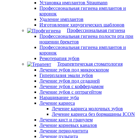
Установка имплантов Straumann
Профессиональная гигиена имплантов и
коронок
Удаление имплантов
Изготовление хирургических шаблонов
Профессиональная гигиена
Профессиональная гигиена полости рта при
ношении брекетов
Профессиональная гигиена имплантов и
коронок
Ремотерапия зубов
Терапевтическая стоматология
Лечение зубов под микроскопом
Гиперплазия эмали зубов
Лечение зубов под седацией
Лечение зубов с коффердамом
Лечение зубов с оптрагейтом
Наращивание зуба
Лечение кариеса
Лечение кариеса молочных зубов
Лечение кариеса без бормашины ICON
Лечение кист и гранулем
Лечение корневых каналов
Лечение периодонтита
Лечение пульпита