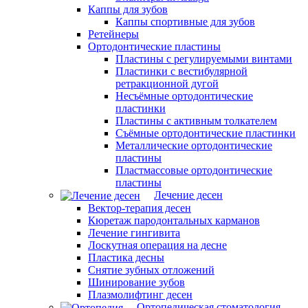
Каппы для зубов
Каппы спортивные для зубов
Ретейнеры
Ортодонтические пластины
Пластины с регулируемыми винтами
Пластинки с вестибулярной
ретракционной дугой
Несъёмные ортодонтические
пластинки
Пластины с активным толкателем
Съёмные ортодонтические пластинки
Металлические ортодонтические
пластины
Пластмассовые ортодонтические
пластины
Лечение десен
Вектор-терапия десен
Кюретаж пародонтальных карманов
Лечение гингивита
Лоскутная операция на десне
Пластика десны
Снятие зубных отложений
Шинирование зубов
Плазмолифтинг десен
Ортопедическая стоматология