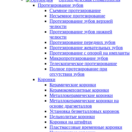
Протезирование зубов
Съемное протезирование
Несъемное протезирование
Протезирование зубов верхней
челюсти
Протезирование зубов нижней
челюсти
Протезирование передних зубов
Протезирование жевательных зубов
Протезирование с опорой на импланты
Микропротезирование зубов
Телескопическое протезирование
Полное протезирование при
отсутствии зубов
Коронки
Керамические коронки
Керамокомпозитные коронки
Металлокерамические коронки
Металлокерамические коронки на
основе драгметаллов
Установка безметалловых коронок
Цельнолитые коронки
Коронки на штифтах
Пластмассовые временные коронки