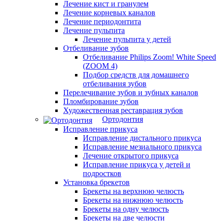
Лечение кист и гранулем
Лечение корневых каналов
Лечение периодонтита
Лечение пульпита
Лечение пульпита у детей
Отбеливание зубов
Отбеливание Philips Zoom! White Speed
(ZOOM 4)
Подбор средств для домашнего
отбеливания зубов
Перелечивание зубов и зубных каналов
Пломбирование зубов
Художественная реставрация зубов
Ортодонтия
Исправление прикуса
Исправление дистального прикуса
Исправление мезиального прикуса
Лечение открытого прикуса
Исправление прикуса у детей и
подростков
Установка брекетов
Брекеты на верхнюю челюсть
Брекеты на нижнюю челюсть
Брекеты на одну челюсть
Брекеты на две челюсти