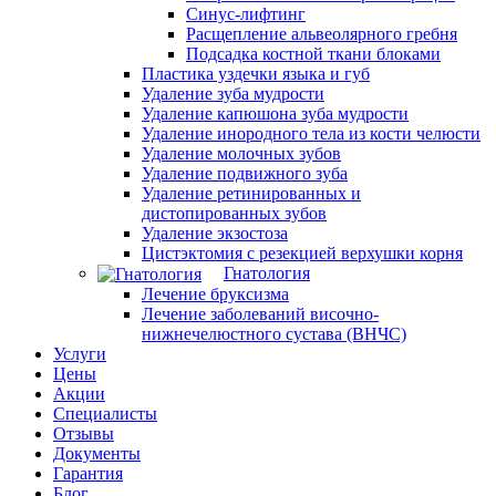
Синус-лифтинг
Расщепление альвеолярного гребня
Подсадка костной ткани блоками
Пластика уздечки языка и губ
Удаление зуба мудрости
Удаление капюшона зуба мудрости
Удаление инородного тела из кости челюсти
Удаление молочных зубов
Удаление подвижного зуба
Удаление ретинированных и
дистопированных зубов
Удаление экзостоза
Цистэктомия с резекцией верхушки корня
Гнатология
Лечение бруксизма
Лечение заболеваний височно-
нижнечелюстного сустава (ВНЧС)
Услуги
Цены
Акции
Специалисты
Отзывы
Документы
Гарантия
Блог