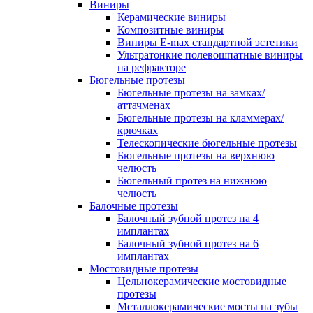
Виниры
Керамические виниры
Композитные виниры
Виниры E-max стандартной эстетики
Ультратонкие полевошпатные виниры
на рефракторе
Бюгельные протезы
Бюгельные протезы на замках/
аттачменах
Бюгельные протезы на кламмерах/
крючках
Телескопические бюгельные протезы
Бюгельные протезы на верхнюю
челюсть
Бюгельный протез на нижнюю
челюсть
Балочные протезы
Балочный зубной протез на 4
имплантах
Балочный зубной протез на 6
имплантах
Мостовидные протезы
Цельнокерамические мостовидные
протезы
Металлокерамические мосты на зубы