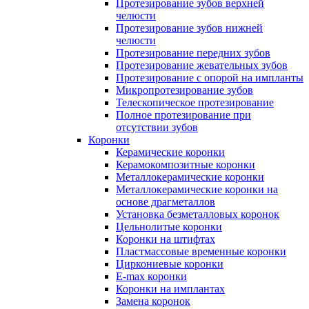
Протезирование зубов верхней
челюсти
Протезирование зубов нижней
челюсти
Протезирование передних зубов
Протезирование жевательных зубов
Протезирование с опорой на импланты
Микропротезирование зубов
Телескопическое протезирование
Полное протезирование при
отсутствии зубов
Коронки
Керамические коронки
Керамокомпозитные коронки
Металлокерамические коронки
Металлокерамические коронки на
основе драгметаллов
Установка безметалловых коронок
Цельнолитые коронки
Коронки на штифтах
Пластмассовые временные коронки
Циркониевые коронки
E-max коронки
Коронки на имплантах
Замена коронок