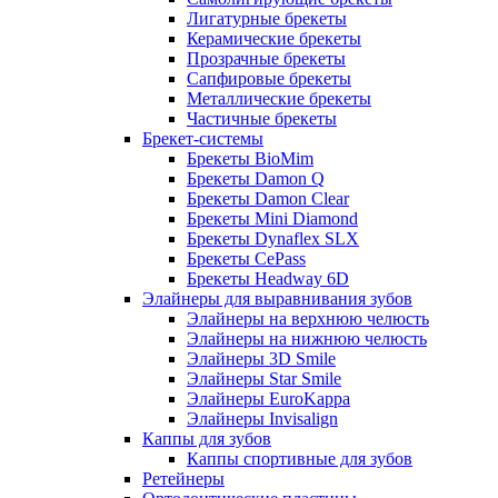
Лигатурные брекеты
Керамические брекеты
Прозрачные брекеты
Сапфировые брекеты
Металлические брекеты
Частичные брекеты
Брекет-системы
Брекеты BioMim
Брекеты Damon Q
Брекеты Damon Clear
Брекеты Mini Diamond
Брекеты Dynaflex SLX
Брекеты CePass
Брекеты Headway 6D
Элайнеры для выравнивания зубов
Элайнеры на верхнюю челюсть
Элайнеры на нижнюю челюсть
Элайнеры 3D Smile
Элайнеры Star Smile
Элайнеры EuroKappa
Элайнеры Invisalign
Каппы для зубов
Каппы спортивные для зубов
Ретейнеры