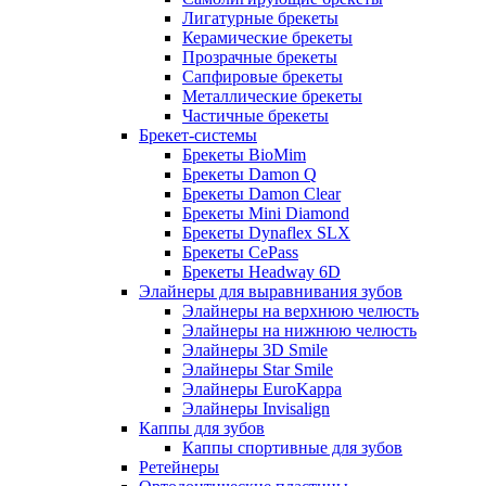
Лигатурные брекеты
Керамические брекеты
Прозрачные брекеты
Сапфировые брекеты
Металлические брекеты
Частичные брекеты
Брекет-системы
Брекеты BioMim
Брекеты Damon Q
Брекеты Damon Clear
Брекеты Mini Diamond
Брекеты Dynaflex SLX
Брекеты CePass
Брекеты Headway 6D
Элайнеры для выравнивания зубов
Элайнеры на верхнюю челюсть
Элайнеры на нижнюю челюсть
Элайнеры 3D Smile
Элайнеры Star Smile
Элайнеры EuroKappa
Элайнеры Invisalign
Каппы для зубов
Каппы спортивные для зубов
Ретейнеры