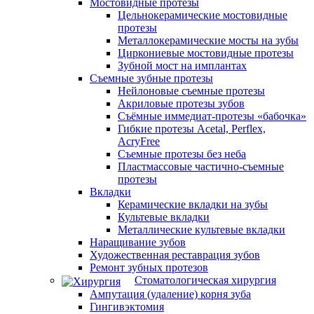
Мостовидные протезы
Цельнокерамические мостовидные
протезы
Металлокерамические мосты на зубы
Циркониевые мостовидные протезы
Зубной мост на имплантах
Съемные зубные протезы
Нейлоновые съемные протезы
Акриловые протезы зубов
Съёмные иммедиат‑протезы «бабочка»
Гибкие протезы Acetal, Perflex,
AcryFree
Съемные протезы без неба
Пластмассовые частично-съемные
протезы
Вкладки
Керамические вкладки на зубы
Культевые вкладки
Металлические культевые вкладки
Наращивание зубов
Художественная реставрация зубов
Ремонт зубных протезов
Стоматологическая хирургия
Ампутация (удаление) корня зуба
Гингивэктомия