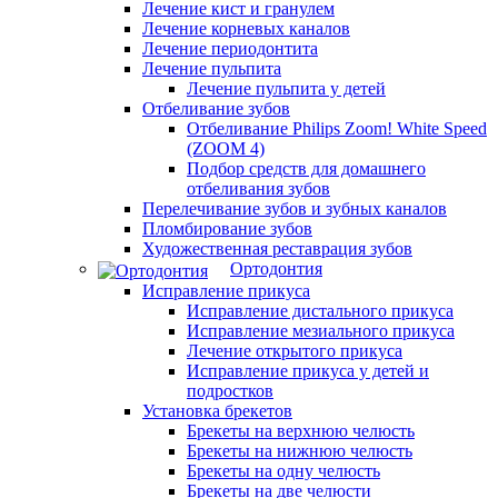
Лечение кист и гранулем
Лечение корневых каналов
Лечение периодонтита
Лечение пульпита
Лечение пульпита у детей
Отбеливание зубов
Отбеливание Philips Zoom! White Speed
(ZOOM 4)
Подбор средств для домашнего
отбеливания зубов
Перелечивание зубов и зубных каналов
Пломбирование зубов
Художественная реставрация зубов
Ортодонтия
Исправление прикуса
Исправление дистального прикуса
Исправление мезиального прикуса
Лечение открытого прикуса
Исправление прикуса у детей и
подростков
Установка брекетов
Брекеты на верхнюю челюсть
Брекеты на нижнюю челюсть
Брекеты на одну челюсть
Брекеты на две челюсти