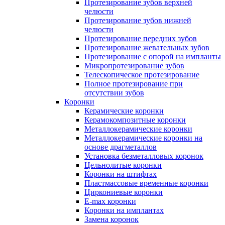
Протезирование зубов верхней
челюсти
Протезирование зубов нижней
челюсти
Протезирование передних зубов
Протезирование жевательных зубов
Протезирование с опорой на импланты
Микропротезирование зубов
Телескопическое протезирование
Полное протезирование при
отсутствии зубов
Коронки
Керамические коронки
Керамокомпозитные коронки
Металлокерамические коронки
Металлокерамические коронки на
основе драгметаллов
Установка безметалловых коронок
Цельнолитые коронки
Коронки на штифтах
Пластмассовые временные коронки
Циркониевые коронки
E-max коронки
Коронки на имплантах
Замена коронок