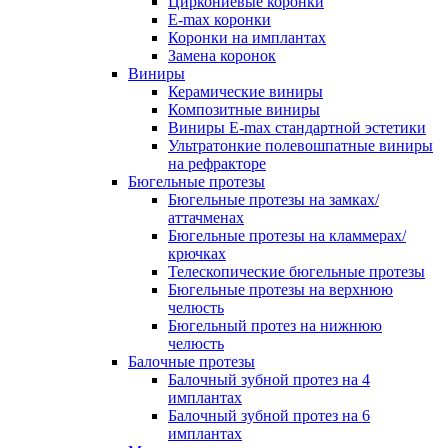
Циркониевые коронки
E-max коронки
Коронки на имплантах
Замена коронок
Виниры
Керамические виниры
Композитные виниры
Виниры E-max стандартной эстетики
Ультратонкие полевошпатные виниры
на рефракторе
Бюгельные протезы
Бюгельные протезы на замках/
аттачменах
Бюгельные протезы на кламмерах/
крючках
Телескопические бюгельные протезы
Бюгельные протезы на верхнюю
челюсть
Бюгельный протез на нижнюю
челюсть
Балочные протезы
Балочный зубной протез на 4
имплантах
Балочный зубной протез на 6
имплантах