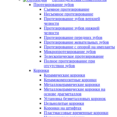
Протезирование зубов
Съемное протезирование
Несъемное протезирование
Протезирование зубов верхней
челюсти
Протезирование зубов нижней
челюсти
Протезирование передних зубов
Протезирование жевательных зубов
Протезирование с опорой на импланты
Микропротезирование зубов
Телескопическое протезирование
Полное протезирование при
отсутствии зубов
Коронки
Керамические коронки
Керамокомпозитные коронки
Металлокерамические коронки
Металлокерамические коронки на
основе драгметаллов
Установка безметалловых коронок
Цельнолитые коронки
Коронки на штифтах
Пластмассовые временные коронки