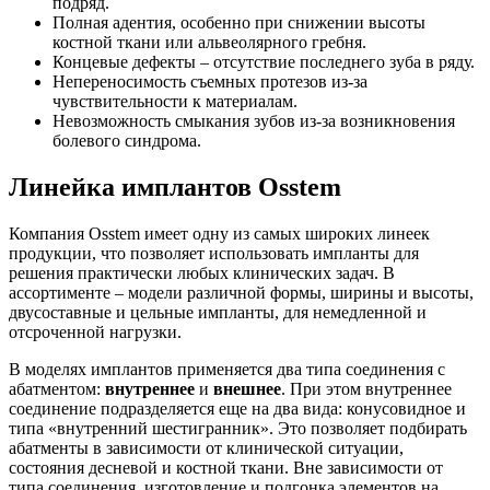
подряд.
Полная адентия, особенно при снижении высоты
костной ткани или альвеолярного гребня.
Концевые дефекты – отсутствие последнего зуба в ряду.
Непереносимость съемных протезов из-за
чувствительности к материалам.
Невозможность смыкания зубов из-за возникновения
болевого синдрома.
Линейка имплантов Osstem
Компания Osstem имеет одну из самых широких линеек
продукции, что позволяет использовать импланты для
решения практически любых клинических задач. В
ассортименте – модели различной формы, ширины и высоты,
двусоставные и цельные импланты, для немедленной и
отсроченной нагрузки.
В моделях имплантов применяется два типа соединения с
абатментом:
внутреннее
и
внешнее
. При этом внутреннее
соединение подразделяется еще на два вида: конусовидное и
типа «внутренний шестигранник». Это позволяет подбирать
абатменты в зависимости от клинической ситуации,
состояния десневой и костной ткани. Вне зависимости от
типа соединения, изготовление и подгонка элементов на