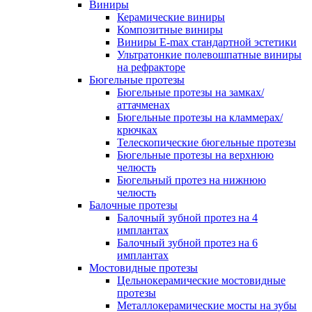
Виниры
Керамические виниры
Композитные виниры
Виниры E-max стандартной эстетики
Ультратонкие полевошпатные виниры
на рефракторе
Бюгельные протезы
Бюгельные протезы на замках/
аттачменах
Бюгельные протезы на кламмерах/
крючках
Телескопические бюгельные протезы
Бюгельные протезы на верхнюю
челюсть
Бюгельный протез на нижнюю
челюсть
Балочные протезы
Балочный зубной протез на 4
имплантах
Балочный зубной протез на 6
имплантах
Мостовидные протезы
Цельнокерамические мостовидные
протезы
Металлокерамические мосты на зубы