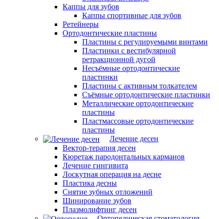
Каппы для зубов
Каппы спортивные для зубов
Ретейнеры
Ортодонтические пластины
Пластины с регулируемыми винтами
Пластинки с вестибулярной
ретракционной дугой
Несъёмные ортодонтические
пластинки
Пластины с активным толкателем
Съёмные ортодонтические пластинки
Металлические ортодонтические
пластины
Пластмассовые ортодонтические
пластины
Лечение десен
Вектор-терапия десен
Кюретаж пародонтальных карманов
Лечение гингивита
Лоскутная операция на десне
Пластика десны
Снятие зубных отложений
Шинирование зубов
Плазмолифтинг десен
Ортопедическая стоматология