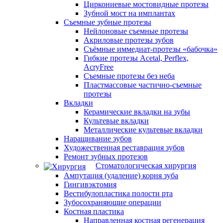
Циркониевые мостовидные протезы
Зубной мост на имплантах
Съемные зубные протезы
Нейлоновые съемные протезы
Акриловые протезы зубов
Съёмные иммедиат‑протезы «бабочка»
Гибкие протезы Acetal, Perflex,
AcryFree
Съемные протезы без неба
Пластмассовые частично-съемные
протезы
Вкладки
Керамические вкладки на зубы
Культевые вкладки
Металлические культевые вкладки
Наращивание зубов
Художественная реставрация зубов
Ремонт зубных протезов
Стоматологическая хирургия
Ампутация (удаление) корня зуба
Гингивэктомия
Вестибулопластика полости рта
Зубосохраняющие операции
Костная пластика
Направленная костная регенерация