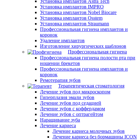
Установка имплантов Astra Tech
Установка имплантов IMPRO
Установка имплантов Nobel Biocare
Установка имплантов Osstem
Установка имплантов Straumann
Профессиональная гигиена имплантов и
коронок
Удаление имплантов
Изготовление хирургических шаблонов
Профессиональная гигиена
Профессиональная гигиена полости рта при
ношении брекетов
Профессиональная гигиена имплантов и
коронок
Ремотерапия зубов
Терапевтическая стоматология
Лечение зубов под микроскопом
Гиперплазия эмали зубов
Лечение зубов под седацией
Лечение зубов с коффердамом
Лечение зубов с оптрагейтом
Наращивание зуба
Лечение кариеса
Лечение кариеса молочных зубов
Лечение кариеса без бормашины ICON