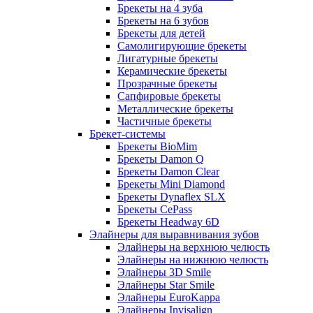
Брекеты на 4 зуба
Брекеты на 6 зубов
Брекеты для детей
Самолигирующие брекеты
Лигатурные брекеты
Керамические брекеты
Прозрачные брекеты
Сапфировые брекеты
Металлические брекеты
Частичные брекеты
Брекет-системы
Брекеты BioMim
Брекеты Damon Q
Брекеты Damon Clear
Брекеты Mini Diamond
Брекеты Dynaflex SLX
Брекеты CePass
Брекеты Headway 6D
Элайнеры для выравнивания зубов
Элайнеры на верхнюю челюсть
Элайнеры на нижнюю челюсть
Элайнеры 3D Smile
Элайнеры Star Smile
Элайнеры EuroKappa
Элайнеры Invisalign