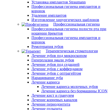
Установка имплантов Straumann
Профессиональная гигиена имплантов и
коронок
Удаление имплантов
Изготовление хирургических шаблонов
Профессиональная гигиена
Профессиональная гигиена полости рта при
ношении брекетов
Профессиональная гигиена имплантов и
коронок
Ремотерапия зубов
Терапевтическая стоматология
Лечение зубов под микроскопом
Гиперплазия эмали зубов
Лечение зубов под седацией
Лечение зубов с коффердамом
Лечение зубов с оптрагейтом
Наращивание зуба
Лечение кариеса
Лечение кариеса молочных зубов
Лечение кариеса без бормашины ICON
Лечение кист и гранулем
Лечение корневых каналов
Лечение периодонтита
Лечение пульпита