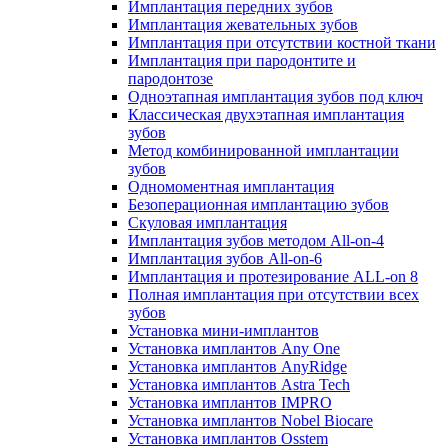
Имплантация передних зубов
Имплантация жевательных зубов
Имплантация при отсутствии костной ткани
Имплантация при пародонтите и
пародонтозе
Одноэтапная имплантация зубов под ключ
Классическая двухэтапная имплантация
зубов
Метод комбинированной имплантации
зубов
Одномоментная имплантация
Безоперационная имплантацию зубов
Скуловая имплантация
Имплантация зубов методом All-on-4
Имплантация зубов All-on-6
Имплантация и протезирование ALL-on 8
Полная имплантация при отсутствии всех
зубов
Установка мини-имплантов
Установка имплантов Any One
Установка имплантов AnyRidge
Установка имплантов Astra Tech
Установка имплантов IMPRO
Установка имплантов Nobel Biocare
Установка имплантов Osstem