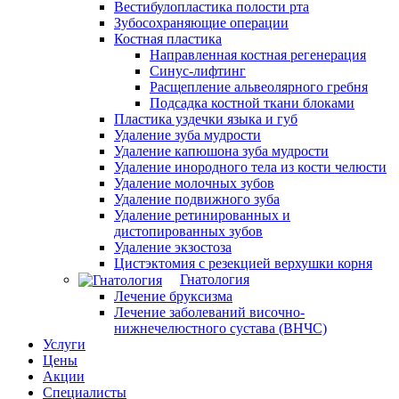
Вестибулопластика полости рта
Зубосохраняющие операции
Костная пластика
Направленная костная регенерация
Синус-лифтинг
Расщепление альвеолярного гребня
Подсадка костной ткани блоками
Пластика уздечки языка и губ
Удаление зуба мудрости
Удаление капюшона зуба мудрости
Удаление инородного тела из кости челюсти
Удаление молочных зубов
Удаление подвижного зуба
Удаление ретинированных и
дистопированных зубов
Удаление экзостоза
Цистэктомия с резекцией верхушки корня
Гнатология
Лечение бруксизма
Лечение заболеваний височно-
нижнечелюстного сустава (ВНЧС)
Услуги
Цены
Акции
Специалисты