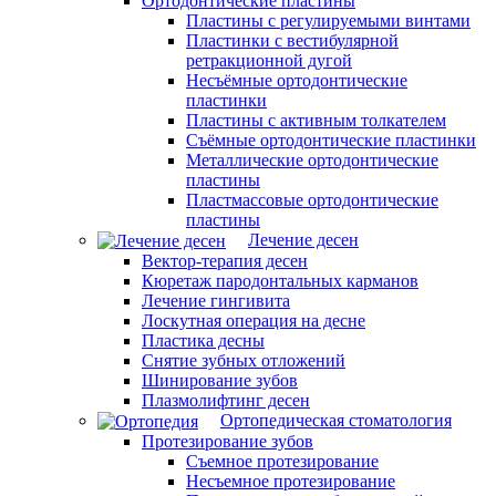
Ортодонтические пластины
Пластины с регулируемыми винтами
Пластинки с вестибулярной
ретракционной дугой
Несъёмные ортодонтические
пластинки
Пластины с активным толкателем
Съёмные ортодонтические пластинки
Металлические ортодонтические
пластины
Пластмассовые ортодонтические
пластины
Лечение десен
Вектор-терапия десен
Кюретаж пародонтальных карманов
Лечение гингивита
Лоскутная операция на десне
Пластика десны
Снятие зубных отложений
Шинирование зубов
Плазмолифтинг десен
Ортопедическая стоматология
Протезирование зубов
Съемное протезирование
Несъемное протезирование