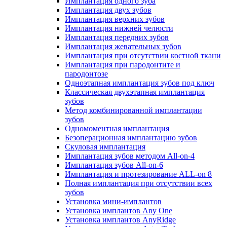
Имплантация одного зуба
Имплантация двух зубов
Имплантация верхних зубов
Имплантация нижней челюсти
Имплантация передних зубов
Имплантация жевательных зубов
Имплантация при отсутствии костной ткани
Имплантация при пародонтите и
пародонтозе
Одноэтапная имплантация зубов под ключ
Классическая двухэтапная имплантация
зубов
Метод комбинированной имплантации
зубов
Одномоментная имплантация
Безоперационная имплантацию зубов
Скуловая имплантация
Имплантация зубов методом All-on-4
Имплантация зубов All-on-6
Имплантация и протезирование ALL-on 8
Полная имплантация при отсутствии всех
зубов
Установка мини-имплантов
Установка имплантов Any One
Установка имплантов AnyRidge