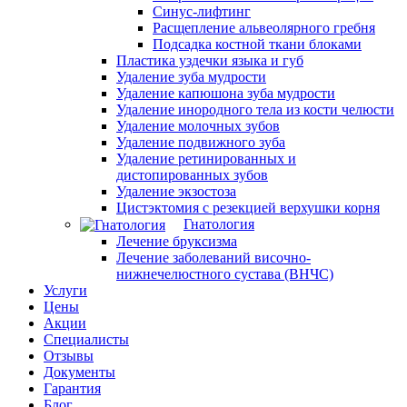
Синус-лифтинг
Расщепление альвеолярного гребня
Подсадка костной ткани блоками
Пластика уздечки языка и губ
Удаление зуба мудрости
Удаление капюшона зуба мудрости
Удаление инородного тела из кости челюсти
Удаление молочных зубов
Удаление подвижного зуба
Удаление ретинированных и
дистопированных зубов
Удаление экзостоза
Цистэктомия с резекцией верхушки корня
Гнатология
Лечение бруксизма
Лечение заболеваний височно-
нижнечелюстного сустава (ВНЧС)
Услуги
Цены
Акции
Специалисты
Отзывы
Документы
Гарантия
Блог