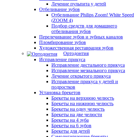
Лечение пульпита у детей
Отбеливание зубов
Отбеливание Philips Zoom! White Speed
(ZOOM 4)
Подбор средств для домашнего
отбеливания зубов
Перелечивание зубов и зубных каналов
Пломбирование зубов
Художественная реставрация зубов
Ортодонтия
Исправление прикуса
Исправление дистального прикуса
Исправление мезиального прикуса
Лечение открытого прикуса
Исправление прикуса у детей и
подростков
Установка брекетов
Брекеты на верхнюю челюсть
Брекеты на нижнюю челюсть
Брекеты на одну челюсть
Брекеты на две челюсти
Брекеты на 4 зуба
Брекеты на 6 зубов
Брекеты для детей
Самолигирующие брекеты