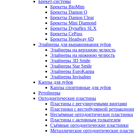
Брекет-системы
Брекеты BioMim
Брекеты Damon Q
Брекеты Damon Clear
Брекеты Mini Diamond
Брекеты Dynaflex SLX
Брекеты CePass
Брекеты Headway 6D
Элайнеры для выравнивания зубов
Элайнеры на верхнюю челюсть
Элайнеры на нижнюю челюсть
Элайнеры 3D Smile
Элайнеры Star Smile
Элайнеры EuroKappa
Элайнеры Invisalign
Каппы для зубов
Каппы спортивные для зубов
Ретейнеры
Ортодонтические пластины
Пластины с регулируемыми винтами
Пластинки с вестибулярной ретракцион
Несъёмные ортодонтические пластинки
Пластины с активным толкателем
Съёмные ортодонтические пластинки
Металлические ортодонтические пласт