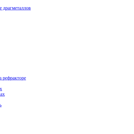
е драгметаллов
а рефракторе
х
ках
ь