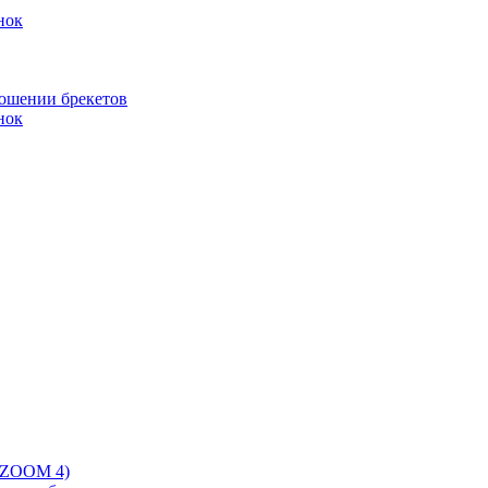
нок
ношении брекетов
нок
 (ZOOM 4)