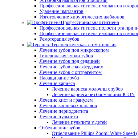
Установка имплантов Straumann
Профессиональная гигиена имплантов и коро
Удаление имплантов
Изготовление хирургических шаблонов
Профессиональная гигиена
Профессиональная гигиена полости рта при 
Профессиональная гигиена имплантов и коро
Ремотерапия зубов
Терапевтическая стоматология
Лечение зубов под микроскопом
Гиперплазия эмали зубов
Лечение зубов под седацией
Лечение зубов с коффердамом
Лечение зубов с оптрагейтом
Наращивание зуба
Лечение кариеса
Лечение кариеса молочных зубов
Лечение кариеса без бормашины ICON
Лечение кист и гранулем
Лечение корневых каналов
Лечение периодонтита
Лечение пульпита
Лечение пульпита у детей
Отбеливание зубов
Отбеливание Philips Zoom! White Speed