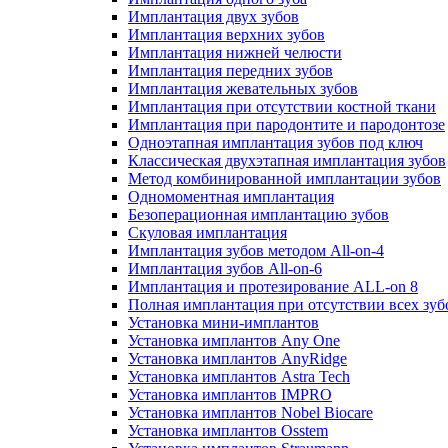
Имплантация двух зубов
Имплантация верхних зубов
Имплантация нижней челюсти
Имплантация передних зубов
Имплантация жевательных зубов
Имплантация при отсутствии костной ткани
Имплантация при пародонтите и пародонтозе
Одноэтапная имплантация зубов под ключ
Классическая двухэтапная имплантация зубов
Метод комбинированной имплантации зубов
Одномоментная имплантация
Безоперационная имплантацию зубов
Скуловая имплантация
Имплантация зубов методом All-on-4
Имплантация зубов All-on-6
Имплантация и протезирование ALL-on 8
Полная имплантация при отсутствии всех зуб
Установка мини-имплантов
Установка имплантов Any One
Установка имплантов AnyRidge
Установка имплантов Astra Tech
Установка имплантов IMPRO
Установка имплантов Nobel Biocare
Установка имплантов Osstem