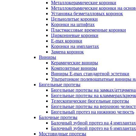
Металлокерамические коронки
Металлокерамические коронки на основ
Установка безметалловых коронок
Цельнолитые коронки
Коронки на штифтах
Пластмассовые временные коронки
Циркониевые коронки
E-max коронки
Коронки на имплантах
Замена коронок
Виниры
Керамические виниры
Композитные виниры
Виниры E-max стандартной эстетики
Ультратонкие полевошпатные виниры н
Бюгельные протезы
Бюгельные протезы на замках/аттачмена
Бюгельные протезы на кламмерах/крюч
Телескопические бюгельные протезы
Бюгельные протезы на верхнюю челюст
Бюгельный протез на нижнюю челюсть
Балочные протезы
Балочный зубной протез на 4 имплантах
Балочный зубной протез на 6 имплантах
Мостовидные протезы