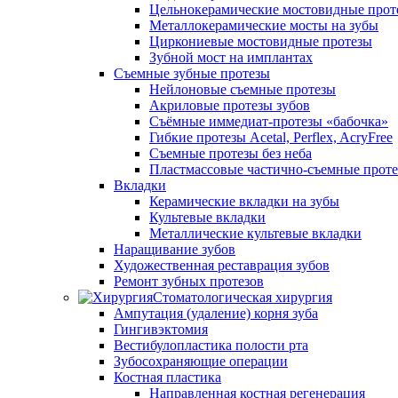
Цельнокерамические мостовидные прот
Металлокерамические мосты на зубы
Циркониевые мостовидные протезы
Зубной мост на имплантах
Съемные зубные протезы
Нейлоновые съемные протезы
Акриловые протезы зубов
Съёмные иммедиат‑протезы «бабочка»
Гибкие протезы Acetal, Perflex, AcryFree
Съемные протезы без неба
Пластмассовые частично-съемные прот
Вкладки
Керамические вкладки на зубы
Культевые вкладки
Металлические культевые вкладки
Наращивание зубов
Художественная реставрация зубов
Ремонт зубных протезов
Стоматологическая хирургия
Ампутация (удаление) корня зуба
Гингивэктомия
Вестибулопластика полости рта
Зубосохраняющие операции
Костная пластика
Направленная костная регенерация