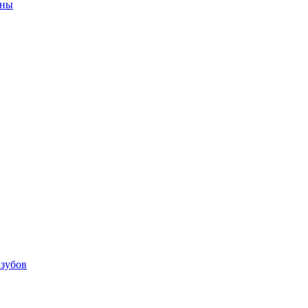
ины
 зубов