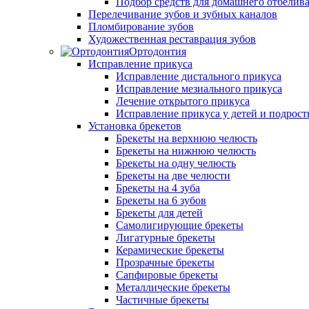
Подбор средств для домашнего отбелива
Перелечивание зубов и зубных каналов
Пломбирование зубов
Художественная реставрация зубов
Ортодонтия
Исправление прикуса
Исправление дистального прикуса
Исправление мезиального прикуса
Лечение открытого прикуса
Исправление прикуса у детей и подрост
Установка брекетов
Брекеты на верхнюю челюсть
Брекеты на нижнюю челюсть
Брекеты на одну челюсть
Брекеты на две челюсти
Брекеты на 4 зуба
Брекеты на 6 зубов
Брекеты для детей
Самолигирующие брекеты
Лигатурные брекеты
Керамические брекеты
Прозрачные брекеты
Сапфировые брекеты
Металлические брекеты
Частичные брекеты