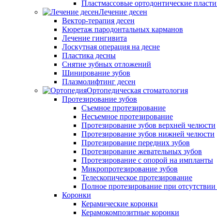
Пластмассовые ортодонтические пласт
Лечение десен
Вектор-терапия десен
Кюретаж пародонтальных карманов
Лечение гингивита
Лоскутная операция на десне
Пластика десны
Снятие зубных отложений
Шинирование зубов
Плазмолифтинг десен
Ортопедическая стоматология
Протезирование зубов
Съемное протезирование
Несъемное протезирование
Протезирование зубов верхней челюсти
Протезирование зубов нижней челюсти
Протезирование передних зубов
Протезирование жевательных зубов
Протезирование с опорой на импланты
Микропротезирование зубов
Телескопическое протезирование
Полное протезирование при отсутствии
Коронки
Керамические коронки
Керамокомпозитные коронки