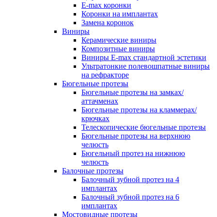
E-max коронки
Коронки на имплантах
Замена коронок
Виниры
Керамические виниры
Композитные виниры
Виниры E-max стандартной эстетики
Ультратонкие полевошпатные виниры
на рефракторе
Бюгельные протезы
Бюгельные протезы на замках/
аттачменах
Бюгельные протезы на кламмерах/
крючках
Телескопические бюгельные протезы
Бюгельные протезы на верхнюю
челюсть
Бюгельный протез на нижнюю
челюсть
Балочные протезы
Балочный зубной протез на 4
имплантах
Балочный зубной протез на 6
имплантах
Мостовидные протезы