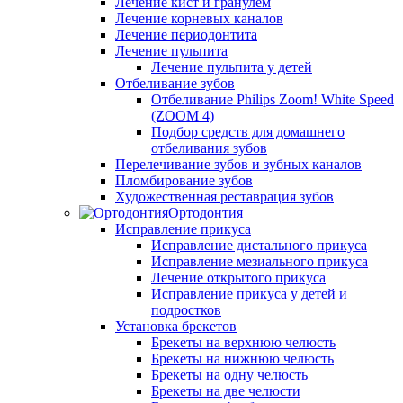
Лечение кист и гранулем
Лечение корневых каналов
Лечение периодонтита
Лечение пульпита
Лечение пульпита у детей
Отбеливание зубов
Отбеливание Philips Zoom! White Speed
(ZOOM 4)
Подбор средств для домашнего
отбеливания зубов
Перелечивание зубов и зубных каналов
Пломбирование зубов
Художественная реставрация зубов
Ортодонтия
Исправление прикуса
Исправление дистального прикуса
Исправление мезиального прикуса
Лечение открытого прикуса
Исправление прикуса у детей и
подростков
Установка брекетов
Брекеты на верхнюю челюсть
Брекеты на нижнюю челюсть
Брекеты на одну челюсть
Брекеты на две челюсти