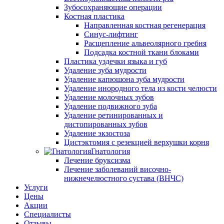
Зубосохраняющие операции
Костная пластика
Направленная костная регенерация
Синус-лифтинг
Расщепление альвеолярного гребня
Подсадка костной ткани блоками
Пластика уздечки языка и губ
Удаление зуба мудрости
Удаление капюшона зуба мудрости
Удаление инородного тела из кости челюсти
Удаление молочных зубов
Удаление подвижного зуба
Удаление ретинированных и
дистопированных зубов
Удаление экзостоза
Цистэктомия с резекцией верхушки корня
Гнатология
Лечение бруксизма
Лечение заболеваний височно-
нижнечелюстного сустава (ВНЧС)
Услуги
Цены
Акции
Специалисты
Отзывы