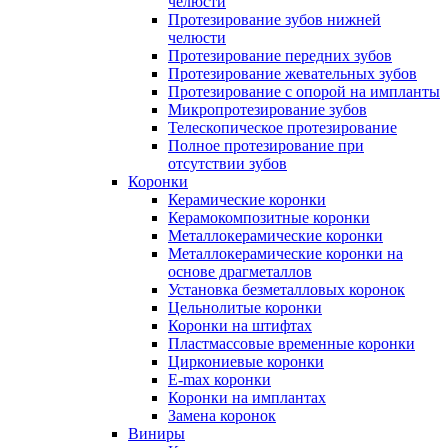
челюсти
Протезирование зубов нижней
челюсти
Протезирование передних зубов
Протезирование жевательных зубов
Протезирование с опорой на импланты
Микропротезирование зубов
Телескопическое протезирование
Полное протезирование при
отсутствии зубов
Коронки
Керамические коронки
Керамокомпозитные коронки
Металлокерамические коронки
Металлокерамические коронки на
основе драгметаллов
Установка безметалловых коронок
Цельнолитые коронки
Коронки на штифтах
Пластмассовые временные коронки
Циркониевые коронки
E-max коронки
Коронки на имплантах
Замена коронок
Виниры