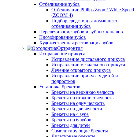
Отбеливание зубов
Отбеливание Philips Zoom! White Speed
(ZOOM 4)
Подбор средств для домашнего
отбеливания зубов
Перелечивание зубов и зубных каналов
Пломбирование зубов
Художественная реставрация зубов
Ортодонтия
Исправление прикуса
Исправление дистального прикуса
Исправление мезиального прикуса
Лечение открытого прикуса
Исправление прикуса у детей и
подростков
Установка брекетов
Брекеты на верхнюю челюсть
Брекеты на нижнюю челюсть
Брекеты на одну челюсть
Брекеты на две челюсти
Брекеты на 4 зуба
Брекеты на 6 зубов
Брекеты для детей
Самолигирующие брекеты
Лигатурные брекеты