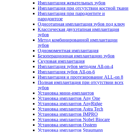
Имплантация жевательных зубов
Имплантация при отсутствии костной ткани
Имплантация при пародонтите и
пародонтозе
Одноэтапная имплантация зубов под ключ
Классическая двухэтапная имплантация
зубов
Метод комбинированной имплантации
зубов
Одномоментная имплантация
Безоперационная имплантацию зубов
Скуловая имплантация
Имплантация зубов методом All-on-4
Имплантация зубов All-on-6
Имплантация и протезирование ALL-on 8
Полная имплантация при отсутствии всех
зубов
Установка мини-имплантов
Установка имплантов Any One
Установка имплантов AnyRidge
Установка имплантов Astra Tech
Установка имплантов IMPRO
Установка имплантов Nobel Biocare
Установка имплантов Osstem
Установка имплантов Straumann