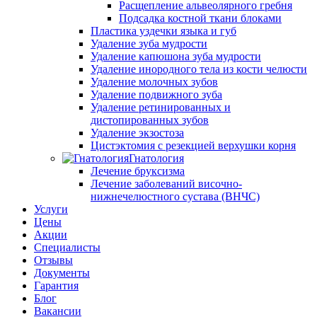
Расщепление альвеолярного гребня
Подсадка костной ткани блоками
Пластика уздечки языка и губ
Удаление зуба мудрости
Удаление капюшона зуба мудрости
Удаление инородного тела из кости челюсти
Удаление молочных зубов
Удаление подвижного зуба
Удаление ретинированных и
дистопированных зубов
Удаление экзостоза
Цистэктомия с резекцией верхушки корня
Гнатология
Лечение бруксизма
Лечение заболеваний височно-
нижнечелюстного сустава (ВНЧС)
Услуги
Цены
Акции
Специалисты
Отзывы
Документы
Гарантия
Блог
Вакансии