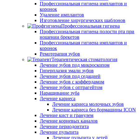
Профессиональная гигиена имплантов и
коронок
Удаление имплантов
Изготовление хирургических шаблонов
Профессиональная гигиена
Профессиональная гигиена полости рта при
ношении брекетов
Профессиональная гигиена имплантов и
коронок
Ремотерапия зубов
Терапевтическая стоматология
Лечение зубов под микроскопом
Гиперплазия эмали зубов
Лечение зубов под седацией
Лечение зубов с коффердамом
Лечение зубов с оптрагейтом
Наращивание зуба
Лечение кариеса
Лечение кариеса молочных зубов
Лечение кариеса без бормашины ICON
Лечение кист и гранулем
Лечение корневых каналов
Лечение периодонтита
Лечение пульпита
Лечение пульпита у детей