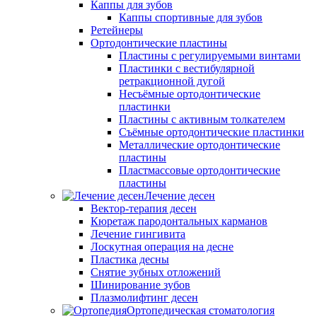
Каппы для зубов
Каппы спортивные для зубов
Ретейнеры
Ортодонтические пластины
Пластины с регулируемыми винтами
Пластинки с вестибулярной
ретракционной дугой
Несъёмные ортодонтические
пластинки
Пластины с активным толкателем
Съёмные ортодонтические пластинки
Металлические ортодонтические
пластины
Пластмассовые ортодонтические
пластины
Лечение десен
Вектор-терапия десен
Кюретаж пародонтальных карманов
Лечение гингивита
Лоскутная операция на десне
Пластика десны
Снятие зубных отложений
Шинирование зубов
Плазмолифтинг десен
Ортопедическая стоматология