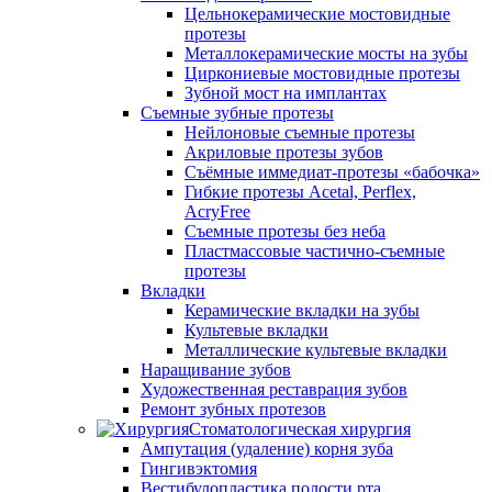
Цельнокерамические мостовидные
протезы
Металлокерамические мосты на зубы
Циркониевые мостовидные протезы
Зубной мост на имплантах
Съемные зубные протезы
Нейлоновые съемные протезы
Акриловые протезы зубов
Съёмные иммедиат‑протезы «бабочка»
Гибкие протезы Acetal, Perflex,
AcryFree
Съемные протезы без неба
Пластмассовые частично-съемные
протезы
Вкладки
Керамические вкладки на зубы
Культевые вкладки
Металлические культевые вкладки
Наращивание зубов
Художественная реставрация зубов
Ремонт зубных протезов
Стоматологическая хирургия
Ампутация (удаление) корня зуба
Гингивэктомия
Вестибулопластика полости рта