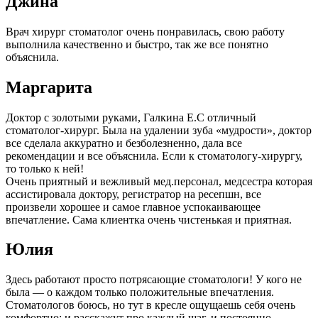
Джина
Врач хирург стоматолог очень понравилась, свою работу
выполнила качественно и быстро, так же все понятно
объяснила.
Маргарита
Доктор с золотыми руками, Галкина Е.С отличный
стоматолог-хирург. Была на удалении зуба «мудрости», доктор
все сделала аккуратно и безболезненно, дала все
рекомендации и все объяснила. Если к стоматологу-хирургу,
то только к ней!
Очень приятный и вежливый мед.персонал, медсестра которая
ассистировала доктору, регистратор на ресепшн, все
произвели хорошее и самое главное успокаивающее
впечатление. Сама клиентка очень чистенькая и приятная.
Юлия
Здесь работают просто потрясающие стоматологи! У кого не
была — о каждом только положительные впечатления.
Стоматологов боюсь, но тут в кресле ощущаешь себя очень
комфортно: и расскажут про каждый шаг, и постоянно