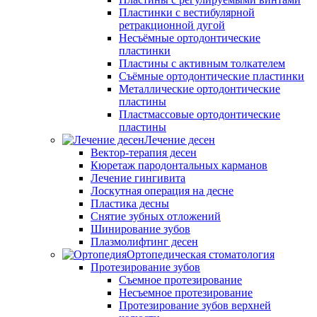
Пластинки с вестибулярной
ретракционной дугой
Несъёмные ортодонтические
пластинки
Пластины с активным толкателем
Съёмные ортодонтические пластинки
Металлические ортодонтические
пластины
Пластмассовые ортодонтические
пластины
Лечение десен
Вектор-терапия десен
Кюретаж пародонтальных карманов
Лечение гингивита
Лоскутная операция на десне
Пластика десны
Снятие зубных отложений
Шинирование зубов
Плазмолифтинг десен
Ортопедическая стоматология
Протезирование зубов
Съемное протезирование
Несъемное протезирование
Протезирование зубов верхней