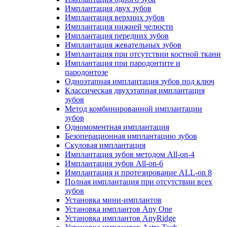
Имплантация двух зубов
Имплантация верхних зубов
Имплантация нижней челюсти
Имплантация передних зубов
Имплантация жевательных зубов
Имплантация при отсутствии костной ткани
Имплантация при пародонтите и
пародонтозе
Одноэтапная имплантация зубов под ключ
Классическая двухэтапная имплантация
зубов
Метод комбинированной имплантации
зубов
Одномоментная имплантация
Безоперационная имплантацию зубов
Скуловая имплантация
Имплантация зубов методом All-on-4
Имплантация зубов All-on-6
Имплантация и протезирование ALL-on 8
Полная имплантация при отсутствии всех
зубов
Установка мини-имплантов
Установка имплантов Any One
Установка имплантов AnyRidge