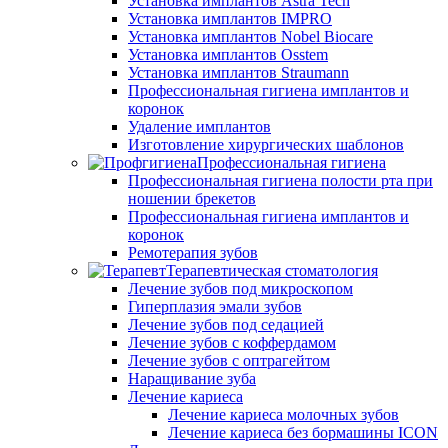
Установка имплантов Astra Tech
Установка имплантов IMPRO
Установка имплантов Nobel Biocare
Установка имплантов Osstem
Установка имплантов Straumann
Профессиональная гигиена имплантов и
коронок
Удаление имплантов
Изготовление хирургических шаблонов
Профессиональная гигиена
Профессиональная гигиена полости рта при
ношении брекетов
Профессиональная гигиена имплантов и
коронок
Ремотерапия зубов
Терапевтическая стоматология
Лечение зубов под микроскопом
Гиперплазия эмали зубов
Лечение зубов под седацией
Лечение зубов с коффердамом
Лечение зубов с оптрагейтом
Наращивание зуба
Лечение кариеса
Лечение кариеса молочных зубов
Лечение кариеса без бормашины ICON