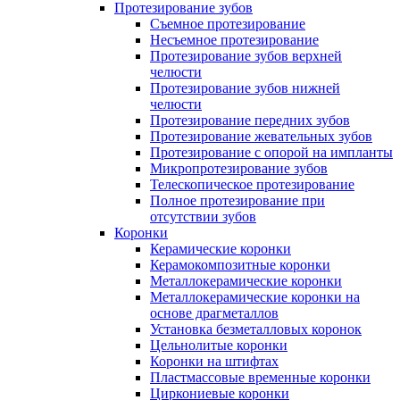
Протезирование зубов
Съемное протезирование
Несъемное протезирование
Протезирование зубов верхней
челюсти
Протезирование зубов нижней
челюсти
Протезирование передних зубов
Протезирование жевательных зубов
Протезирование с опорой на импланты
Микропротезирование зубов
Телескопическое протезирование
Полное протезирование при
отсутствии зубов
Коронки
Керамические коронки
Керамокомпозитные коронки
Металлокерамические коронки
Металлокерамические коронки на
основе драгметаллов
Установка безметалловых коронок
Цельнолитые коронки
Коронки на штифтах
Пластмассовые временные коронки
Циркониевые коронки