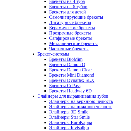
Брекеты на 4 зуба
Брекеты на 6 зубов
Брекеты для детей
Самолигирующие брекеты
Лигатурные брекеты
Керамические брекеты
Прозрачные брекеты
Сапфировые брекеты
Металлические брекеты
Частичные брекеты
Брекет-системы
Брекеты BioMim
Брекеты Damon Q
Брекеты Damon Clear
Брекеты Mini Diamond
Брекеты Dynaflex SLX
Брекеты CePass
Брекеты Headway 6D
Элайнеры для выравнивания зубов
Элайнеры на верхнюю челюсть
Элайнеры на нижнюю челюсть
Элайнеры 3D Smile
Элайнеры Star Smile
Элайнеры EuroKappa
Элайнеры Invisalign