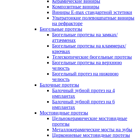
Керамические виниры
Композитные виниры
Виниры E-max стандартной эстетики
Ультратонкие полевошпатные виниры
на рефракторе
Бюгельные протезы
Бюгельные протезы на замках/
аттачменах
Бюгельные протезы на кламмерах/
крючках
Телескопические бюгельные протезы
Бюгельные протезы на верхнюю
челюсть
Бюгельный протез на нижнюю
челюсть
Балочные протезы
Балочный зубной протез на 4
имплантах
Балочный зубной протез на 6
имплантах
Мостовидные протезы
Цельнокерамические мостовидные
протезы
Металлокерамические мосты на зубы
Циркониевые мостовидные протезы