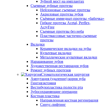
Зубной мост на имплантах
Съемные зубные протезы
Нейлоновые съемные протезы
Акриловые протезы зубов
Съёмные иммедиат‑протезы «бабочка»
Гибкие протезы Acetal, Perflex,
AcryFree
Съемные протезы без неба
Пластмассовые частично-съемные
протезы
Вкладки
Керамические вкладки на зубы
Культевые вкладки
Металлические культевые вкладки
Наращивание зубов
Художественная реставрация зубов
Ремонт зубных протезов
Стоматологическая хирургия
Ампутация (удаление) корня зуба
Гингивэктомия
Вестибулопластика полости рта
Зубосохраняющие операции
Костная пластика
Направленная костная регенерация
Синус-лифтинг