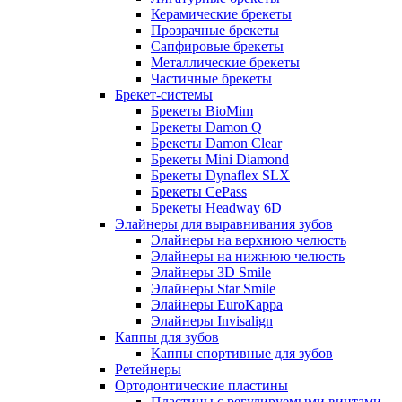
Керамические брекеты
Прозрачные брекеты
Сапфировые брекеты
Металлические брекеты
Частичные брекеты
Брекет-системы
Брекеты BioMim
Брекеты Damon Q
Брекеты Damon Clear
Брекеты Mini Diamond
Брекеты Dynaflex SLX
Брекеты CePass
Брекеты Headway 6D
Элайнеры для выравнивания зубов
Элайнеры на верхнюю челюсть
Элайнеры на нижнюю челюсть
Элайнеры 3D Smile
Элайнеры Star Smile
Элайнеры EuroKappa
Элайнеры Invisalign
Каппы для зубов
Каппы спортивные для зубов
Ретейнеры
Ортодонтические пластины
Пластины с регулируемыми винтами