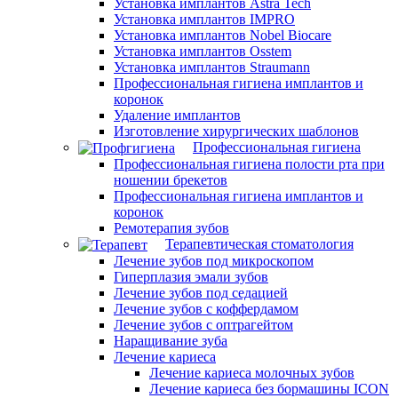
Установка имплантов Astra Tech
Установка имплантов IMPRO
Установка имплантов Nobel Biocare
Установка имплантов Osstem
Установка имплантов Straumann
Профессиональная гигиена имплантов и
коронок
Удаление имплантов
Изготовление хирургических шаблонов
Профессиональная гигиена
Профессиональная гигиена полости рта при
ношении брекетов
Профессиональная гигиена имплантов и
коронок
Ремотерапия зубов
Терапевтическая стоматология
Лечение зубов под микроскопом
Гиперплазия эмали зубов
Лечение зубов под седацией
Лечение зубов с коффердамом
Лечение зубов с оптрагейтом
Наращивание зуба
Лечение кариеса
Лечение кариеса молочных зубов
Лечение кариеса без бормашины ICON