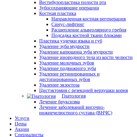
Вестибулопластика полости рта
Зубосохраняющие операции
Костная пластика
Направленная костная регенерация
Синус-лифтинг
Расщепление альвеолярного гребня
Подсадка костной ткани блоками
Пластика уздечки языка и губ
Удаление зуба мудрости
Удаление капюшона зуба мудрости
Удаление инородного тела из кости челюсти
Удаление молочных зубов
Удаление подвижного зуба
Удаление ретинированных и
дистопированных зубов
Удаление экзостоза
Цистэктомия с резекцией верхушки корня
Гнатология
Лечение бруксизма
Лечение заболеваний височно-
нижнечелюстного сустава (ВНЧС)
Услуги
Цены
Акции
Специалисты