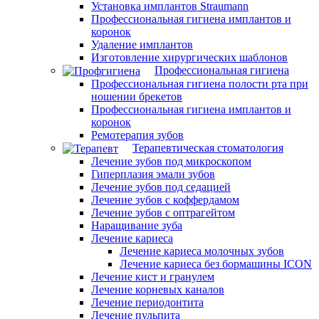
Установка имплантов Straumann
Профессиональная гигиена имплантов и
коронок
Удаление имплантов
Изготовление хирургических шаблонов
Профессиональная гигиена
Профессиональная гигиена полости рта при
ношении брекетов
Профессиональная гигиена имплантов и
коронок
Ремотерапия зубов
Терапевтическая стоматология
Лечение зубов под микроскопом
Гиперплазия эмали зубов
Лечение зубов под седацией
Лечение зубов с коффердамом
Лечение зубов с оптрагейтом
Наращивание зуба
Лечение кариеса
Лечение кариеса молочных зубов
Лечение кариеса без бормашины ICON
Лечение кист и гранулем
Лечение корневых каналов
Лечение периодонтита
Лечение пульпита