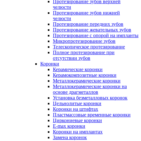
Протезирование зубов верхней
челюсти
Протезирование зубов нижней
челюсти
Протезирование передних зубов
Протезирование жевательных зубов
Протезирование с опорой на импланты
Микропротезирование зубов
Телескопическое протезирование
Полное протезирование при
отсутствии зубов
Коронки
Керамические коронки
Керамокомпозитные коронки
Металлокерамические коронки
Металлокерамические коронки на
основе драгметаллов
Установка безметалловых коронок
Цельнолитые коронки
Коронки на штифтах
Пластмассовые временные коронки
Циркониевые коронки
E-max коронки
Коронки на имплантах
Замена коронок