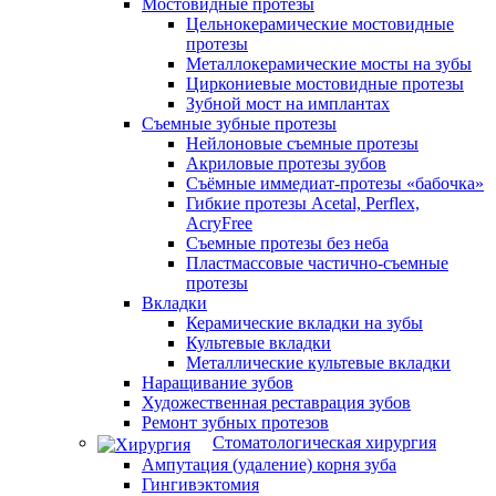
Мостовидные протезы
Цельнокерамические мостовидные
протезы
Металлокерамические мосты на зубы
Циркониевые мостовидные протезы
Зубной мост на имплантах
Съемные зубные протезы
Нейлоновые съемные протезы
Акриловые протезы зубов
Съёмные иммедиат‑протезы «бабочка»
Гибкие протезы Acetal, Perflex,
AcryFree
Съемные протезы без неба
Пластмассовые частично-съемные
протезы
Вкладки
Керамические вкладки на зубы
Культевые вкладки
Металлические культевые вкладки
Наращивание зубов
Художественная реставрация зубов
Ремонт зубных протезов
Стоматологическая хирургия
Ампутация (удаление) корня зуба
Гингивэктомия