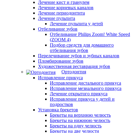
Лечение кист и гранулем
Лечение корневых каналов
Лечение периодонтита
Лечение пульпита
Лечение пульпита у детей
Отбеливание зубов
Отбеливание Philips Zoom! White Speed
(ZOOM 4)
Подбор средств для домашнего
отбеливания зубов
Перелечивание зубов и зубных каналов
Пломбирование зубов
Художественная реставрация зубов
Ортодонтия
Исправление прикуса
Исправление дистального прикуса
Исправление мезиального прикуса
Лечение открытого прикуса
Исправление прикуса у детей и
подростков
Установка брекетов
Брекеты на верхнюю челюсть
Брекеты на нижнюю челюсть
Брекеты на одну челюсть
Брекеты на две челюсти