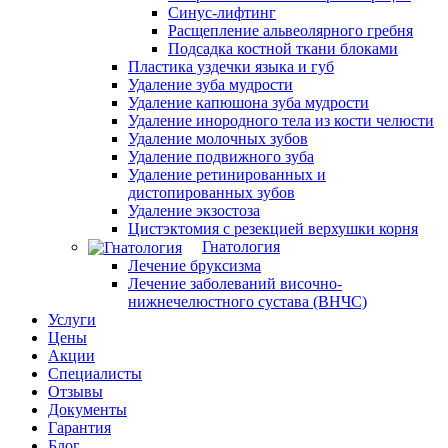
Синус-лифтинг
Расщепление альвеолярного гребня
Подсадка костной ткани блоками
Пластика уздечки языка и губ
Удаление зуба мудрости
Удаление капюшона зуба мудрости
Удаление инородного тела из кости челюсти
Удаление молочных зубов
Удаление подвижного зуба
Удаление ретинированных и
дистопированных зубов
Удаление экзостоза
Цистэктомия с резекцией верхушки корня
Гнатология
Лечение бруксизма
Лечение заболеваний височно-
нижнечелюстного сустава (ВНЧС)
Услуги
Цены
Акции
Специалисты
Отзывы
Документы
Гарантия
Блог