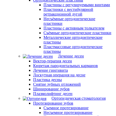
Ортодонтические пластины
Пластины с регулируемыми винтами
Пластинки с вестибулярной
ретракционной дугой
Несъёмные ортодонтические
пластинки
Пластины с активным толкателем
Съёмные ортодонтические пластинки
Металлические ортодонтические
пластины
Пластмассовые ортодонтические
пластины
Лечение десен
Вектор-терапия десен
Кюретаж пародонтальных карманов
Лечение гингивита
Лоскутная операция на десне
Пластика десны
Снятие зубных отложений
Шинирование зубов
Плазмолифтинг десен
Ортопедическая стоматология
Протезирование зубов
Съемное протезирование
Несъемное протезирование