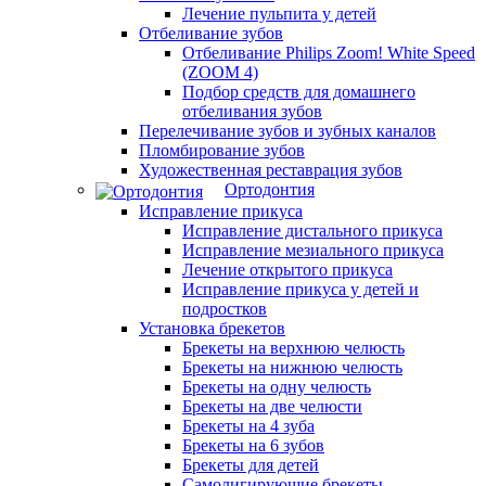
Лечение пульпита у детей
Отбеливание зубов
Отбеливание Philips Zoom! White Speed
(ZOOM 4)
Подбор средств для домашнего
отбеливания зубов
Перелечивание зубов и зубных каналов
Пломбирование зубов
Художественная реставрация зубов
Ортодонтия
Исправление прикуса
Исправление дистального прикуса
Исправление мезиального прикуса
Лечение открытого прикуса
Исправление прикуса у детей и
подростков
Установка брекетов
Брекеты на верхнюю челюсть
Брекеты на нижнюю челюсть
Брекеты на одну челюсть
Брекеты на две челюсти
Брекеты на 4 зуба
Брекеты на 6 зубов
Брекеты для детей
Самолигирующие брекеты