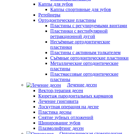
Каппы для зубов
Каппы спортивные для зубов
Ретейнеры
Ортодонтические пластины
Пластины с регулируемыми винтами
Пластинки с вестибулярной
ретракционной дугой
Несъёмные ортодонтические
пластинки
Пластины с активным толкателем
Съёмные ортодонтические пластинки
Металлические ортодонтические
пластины
Пластмассовые ортодонтические
пластины
Лечение десен
Вектор-терапия десен
Кюретаж пародонтальных карманов
Лечение гингивита
Лоскутная операция на десне
Пластика десны
Снятие зубных отложений
Шинирование зубов
Плазмолифтинг десен
Ортопедическая стоматология