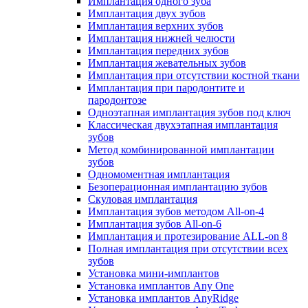
Имплантация одного зуба
Имплантация двух зубов
Имплантация верхних зубов
Имплантация нижней челюсти
Имплантация передних зубов
Имплантация жевательных зубов
Имплантация при отсутствии костной ткани
Имплантация при пародонтите и
пародонтозе
Одноэтапная имплантация зубов под ключ
Классическая двухэтапная имплантация
зубов
Метод комбинированной имплантации
зубов
Одномоментная имплантация
Безоперационная имплантацию зубов
Скуловая имплантация
Имплантация зубов методом All-on-4
Имплантация зубов All-on-6
Имплантация и протезирование ALL-on 8
Полная имплантация при отсутствии всех
зубов
Установка мини-имплантов
Установка имплантов Any One
Установка имплантов AnyRidge