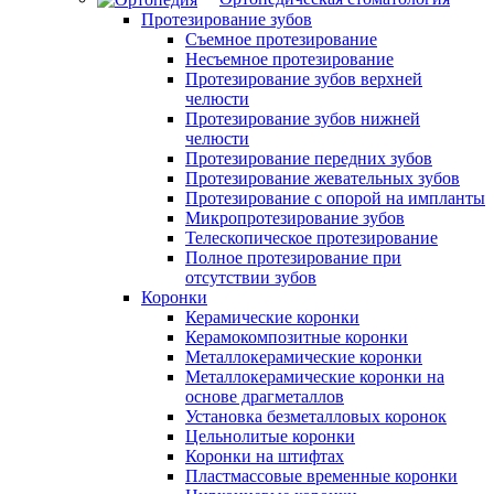
Протезирование зубов
Съемное протезирование
Несъемное протезирование
Протезирование зубов верхней
челюсти
Протезирование зубов нижней
челюсти
Протезирование передних зубов
Протезирование жевательных зубов
Протезирование с опорой на импланты
Микропротезирование зубов
Телескопическое протезирование
Полное протезирование при
отсутствии зубов
Коронки
Керамические коронки
Керамокомпозитные коронки
Металлокерамические коронки
Металлокерамические коронки на
основе драгметаллов
Установка безметалловых коронок
Цельнолитые коронки
Коронки на штифтах
Пластмассовые временные коронки