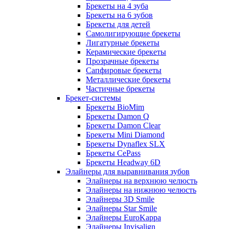
Брекеты на 4 зуба
Брекеты на 6 зубов
Брекеты для детей
Самолигирующие брекеты
Лигатурные брекеты
Керамические брекеты
Прозрачные брекеты
Сапфировые брекеты
Металлические брекеты
Частичные брекеты
Брекет-системы
Брекеты BioMim
Брекеты Damon Q
Брекеты Damon Clear
Брекеты Mini Diamond
Брекеты Dynaflex SLX
Брекеты CePass
Брекеты Headway 6D
Элайнеры для выравнивания зубов
Элайнеры на верхнюю челюсть
Элайнеры на нижнюю челюсть
Элайнеры 3D Smile
Элайнеры Star Smile
Элайнеры EuroKappa
Элайнеры Invisalign