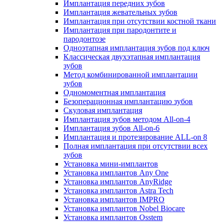
Имплантация передних зубов
Имплантация жевательных зубов
Имплантация при отсутствии костной ткани
Имплантация при пародонтите и
пародонтозе
Одноэтапная имплантация зубов под ключ
Классическая двухэтапная имплантация
зубов
Метод комбинированной имплантации
зубов
Одномоментная имплантация
Безоперационная имплантацию зубов
Скуловая имплантация
Имплантация зубов методом All-on-4
Имплантация зубов All-on-6
Имплантация и протезирование ALL-on 8
Полная имплантация при отсутствии всех
зубов
Установка мини-имплантов
Установка имплантов Any One
Установка имплантов AnyRidge
Установка имплантов Astra Tech
Установка имплантов IMPRO
Установка имплантов Nobel Biocare
Установка имплантов Osstem