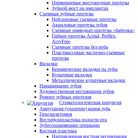
Циркониевые мостовидные протезы
Зубной мост на имплантах
Съемные зубные протезы
Нейлоновые съемные протезы
Акриловые протезы зубов
Съёмные иммедиат‑протезы «бабочка»
Гибкие протезы Acetal, Perflex,
AcryFree
Съемные протезы без неба
Пластмассовые частично-съемные
протезы
Вкладки
Керамические вкладки на зубы
Культевые вкладки
Металлические культевые вкладки
Наращивание зубов
Художественная реставрация зубов
Ремонт зубных протезов
Стоматологическая хирургия
Ампутация (удаление) корня зуба
Гингивэктомия
Вестибулопластика полости рта
Зубосохраняющие операции
Костная пластика
Направленная костная регенерация