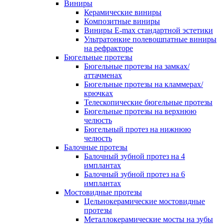
Виниры
Керамические виниры
Композитные виниры
Виниры E-max стандартной эстетики
Ультратонкие полевошпатные виниры
на рефракторе
Бюгельные протезы
Бюгельные протезы на замках/
аттачменах
Бюгельные протезы на кламмерах/
крючках
Телескопические бюгельные протезы
Бюгельные протезы на верхнюю
челюсть
Бюгельный протез на нижнюю
челюсть
Балочные протезы
Балочный зубной протез на 4
имплантах
Балочный зубной протез на 6
имплантах
Мостовидные протезы
Цельнокерамические мостовидные
протезы
Металлокерамические мосты на зубы