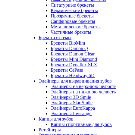
Лигатурные брекеты
Керамические брекеты
Прозрачные брекеты
Сапфировые брекеты
Металлические брекеты
Частичные брекеты
Брекет-системы
Брекеты BioMim
Брекеты Damon Q
Брекеты Damon Clear
Брекеты Mini Diamond
Брекеты Dynaflex SLX
Брекеты CePass
Брекеты Headway 6D
Элайнеры для выравнивания зубов
Элайнеры на верхнюю челюсть
Элайнеры на нижнюю челюсть
Элайнеры 3D Smile
Элайнеры Star Smile
Элайнеры EuroKappa
Элайнеры Invisalign
Каппы для зубов
Каппы спортивные для зубов
Ретейнеры