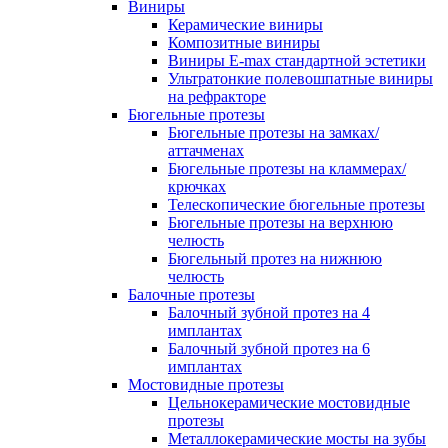
Виниры
Керамические виниры
Композитные виниры
Виниры E-max стандартной эстетики
Ультратонкие полевошпатные виниры
на рефракторе
Бюгельные протезы
Бюгельные протезы на замках/
аттачменах
Бюгельные протезы на кламмерах/
крючках
Телескопические бюгельные протезы
Бюгельные протезы на верхнюю
челюсть
Бюгельный протез на нижнюю
челюсть
Балочные протезы
Балочный зубной протез на 4
имплантах
Балочный зубной протез на 6
имплантах
Мостовидные протезы
Цельнокерамические мостовидные
протезы
Металлокерамические мосты на зубы