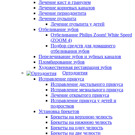
Лечение кист и гранулем
Лечение корневых каналов
Лечение периодонтита
Лечение пульпита
Лечение пульпита у детей
Отбеливание зубов
Отбеливание Philips Zoom! White Speed
(ZOOM 4)
Подбор средств для домашнего
отбеливания зубов
Перелечивание зубов и зубных каналов
Пломбирование зубов
Художественная реставрация зубов
Ортодонтия
Исправление прикуса
Исправление дистального прикуса
Исправление мезиального прикуса
Лечение открытого прикуса
Исправление прикуса у детей и
подростков
Установка брекетов
Брекеты на верхнюю челюсть
Брекеты на нижнюю челюсть
Брекеты на одну челюсть
Брекеты на две челюсти