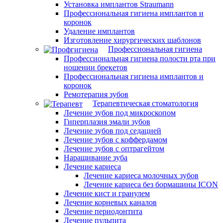
Установка имплантов Straumann
Профессиональная гигиена имплантов и
коронок
Удаление имплантов
Изготовление хирургических шаблонов
Профессиональная гигиена
Профессиональная гигиена полости рта при
ношении брекетов
Профессиональная гигиена имплантов и
коронок
Ремотерапия зубов
Терапевтическая стоматология
Лечение зубов под микроскопом
Гиперплазия эмали зубов
Лечение зубов под седацией
Лечение зубов с коффердамом
Лечение зубов с оптрагейтом
Наращивание зуба
Лечение кариеса
Лечение кариеса молочных зубов
Лечение кариеса без бормашины ICON
Лечение кист и гранулем
Лечение корневых каналов
Лечение периодонтита
Лечение пульпита