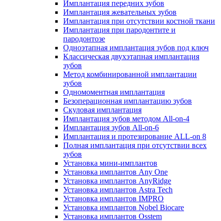
Имплантация передних зубов
Имплантация жевательных зубов
Имплантация при отсутствии костной ткани
Имплантация при пародонтите и
пародонтозе
Одноэтапная имплантация зубов под ключ
Классическая двухэтапная имплантация
зубов
Метод комбинированной имплантации
зубов
Одномоментная имплантация
Безоперационная имплантацию зубов
Скуловая имплантация
Имплантация зубов методом All-on-4
Имплантация зубов All-on-6
Имплантация и протезирование ALL-on 8
Полная имплантация при отсутствии всех
зубов
Установка мини-имплантов
Установка имплантов Any One
Установка имплантов AnyRidge
Установка имплантов Astra Tech
Установка имплантов IMPRO
Установка имплантов Nobel Biocare
Установка имплантов Osstem