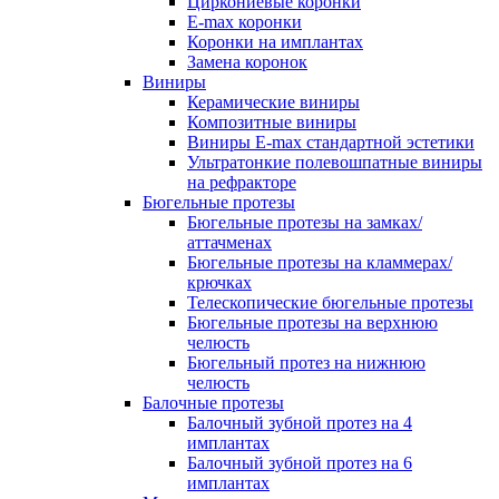
Циркониевые коронки
E-max коронки
Коронки на имплантах
Замена коронок
Виниры
Керамические виниры
Композитные виниры
Виниры E-max стандартной эстетики
Ультратонкие полевошпатные виниры
на рефракторе
Бюгельные протезы
Бюгельные протезы на замках/
аттачменах
Бюгельные протезы на кламмерах/
крючках
Телескопические бюгельные протезы
Бюгельные протезы на верхнюю
челюсть
Бюгельный протез на нижнюю
челюсть
Балочные протезы
Балочный зубной протез на 4
имплантах
Балочный зубной протез на 6
имплантах