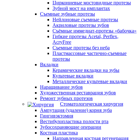
Циркониевые мостовидные протезы
Зубной мост на имплантах
Съемные зубные протезы
Нейлоновые съемные протезы
Акриловые протезы зубов
Съёмные иммедиат‑протезы «бабочка»
Гибкие протезы Acetal, Perflex,
AcryFree
Съемные протезы без неба
Пластмассовые частично-съемные
протезы
Вкладки
Керамические вкладки на зубы
Культевые вкладки
Металлические культевые вкладки
Наращивание зубов
Художественная реставрация зубов
Ремонт зубных протезов
Стоматологическая хирургия
Ампутация (удаление) корня зуба
Гингивэктомия
Вестибулопластика полости рта
Зубосохраняющие операции
Костная пластика
Направленная костная регенерация