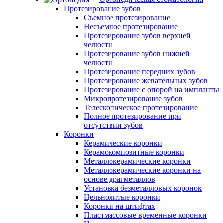
Протезирование зубов
Съемное протезирование
Несъемное протезирование
Протезирование зубов верхней
челюсти
Протезирование зубов нижней
челюсти
Протезирование передних зубов
Протезирование жевательных зубов
Протезирование с опорой на импланты
Микропротезирование зубов
Телескопическое протезирование
Полное протезирование при
отсутствии зубов
Коронки
Керамические коронки
Керамокомпозитные коронки
Металлокерамические коронки
Металлокерамические коронки на
основе драгметаллов
Установка безметалловых коронок
Цельнолитые коронки
Коронки на штифтах
Пластмассовые временные коронки