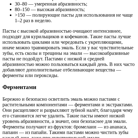
30–80 — умеренная абразивность;
80–150 — высокая абразивность;
>150 — полирующие пасты для использования не чаще
1–2 раз в неделю.
Пасты с высокой абразивностью очищают интенсивнее,
подходят для курильщиков и кофеманов. Такие пасты лучше
использовать циклами или чередовать с укрепляющими,
иначе можно травмировать эмаль. Если у вас чувствительные
зубы, есть сколы и трещины на эмали — высокоабразивные
пасты не подойдут. Пастами с низкой и средней
абразивностью можно пользоваться каждый день. В них часто
добавляют дополнительные отбеливающие вещества —
ферменты или пероксиды.
Ферментами
Бережно и безопасно осветлить эмаль можно пастами с
растительными компонентами — ферментами и экстрактами.
Они расщепляют и разрыхляют зубной налёт, благодаря чему
его становится легче удалить. Такие пасты имеют низкий
уровень абразивности, а значит, они безопаснее для эмали.
Ферменты получают из фруктов: бромелаин — из ананаса,
папаин — из папайи. Такими пастами можно чистить зубы
каждый день даже при чувствительной эмали.