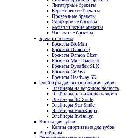
Лигатурные брекеты
Керамические брекеты
Прозрачные брекеты
Сапфировые брекеты
Металлические брекеты
Частичные брекеты
Брекет-системы
Брекеты BioMim
Брекеты Damon Q
Брекеты Damon Clear
Брекеты Mini Diamond
Брекеты Dynaflex SLX
Брекеты CePass
Брекеты Headway 6D
Элайнеры для выравнивания зубов
Элайнеры на верхнюю челюсть
Элайнеры на нижнюю челюсть
Элайнеры 3D Smile
Элайнеры Star Smile
Элайнеры EuroKappa
Элайнеры Invisalign
Каппы для зубов
Каппы спортивные для зубов
Ретейнеры