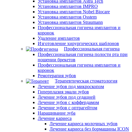
Установка имплантов Astra Tech
Установка имплантов IMPRO
Установка имплантов Nobel Biocare
Установка имплантов Osstem
Установка имплантов Straumann
Профессиональная гигиена имплантов и
коронок
Удаление имплантов
Изготовление хирургических шаблонов
Профессиональная гигиена
Профессиональная гигиена полости рта при
ношении брекетов
Профессиональная гигиена имплантов и
коронок
Ремотерапия зубов
Терапевтическая стоматология
Лечение зубов под микроскопом
Гиперплазия эмали зубов
Лечение зубов под седацией
Лечение зубов с коффердамом
Лечение зубов с оптрагейтом
Наращивание зуба
Лечение кариеса
Лечение кариеса молочных зубов
Лечение кариеса без бормашины ICON