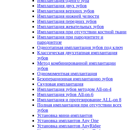
Имплантация одного зуба
Имплантация двух зубов
Имплантация верхних зубов
Имплантация нижней челюсти
Имплантация передних зубов
Имплантация жевательных зубов
Имплантация при отсутствии костной ткани
Имплантация при пародонтите и
пародонтозе
Одноэтапная имплантация зубов под ключ
Классическая двухэтапная имплантация
зубов
Метод комбинированной имплантации
зубов
Одномоментная имплантация
Безоперационная имплантацию зубов
Скуловая имплантация
Имплантация зубов методом All-on-4
Имплантация зубов All-on-6
Имплантация и протезирование ALL-on 8
Полная имплантация при отсутствии всех
зубов
Установка мини-имплантов
Установка имплантов Any One
Установка имплантов AnyRidge