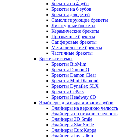
Брекеты на 4 зуба
Брекеты на 6 зубов
Брекеты для детей
Самолигирующие брекеты
Лигатурные брекеты
Керамические брекеты
Прозрачные брекеты
Сапфировые брекеты
Металлические брекеты
Частичные брекеты
Брекет-системы
Брекеты BioMim
Брекеты Damon Q
Брекеты Damon Clear
Брекеты Mini Diamond
Брекеты Dynaflex SLX
Брекеты CePass
Брекеты Headway 6D
Элайнеры для выравнивания зубов
Элайнеры на верхнюю челюсть
Элайнеры на нижнюю челюсть
Элайнеры 3D Smile
Элайнеры Star Smile
Элайнеры EuroKappa
Элайнеры Invisalign