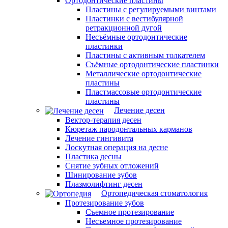
Ортодонтические пластины
Пластины с регулируемыми винтами
Пластинки с вестибулярной
ретракционной дугой
Несъёмные ортодонтические
пластинки
Пластины с активным толкателем
Съёмные ортодонтические пластинки
Металлические ортодонтические
пластины
Пластмассовые ортодонтические
пластины
Лечение десен
Вектор-терапия десен
Кюретаж пародонтальных карманов
Лечение гингивита
Лоскутная операция на десне
Пластика десны
Снятие зубных отложений
Шинирование зубов
Плазмолифтинг десен
Ортопедическая стоматология
Протезирование зубов
Съемное протезирование
Несъемное протезирование