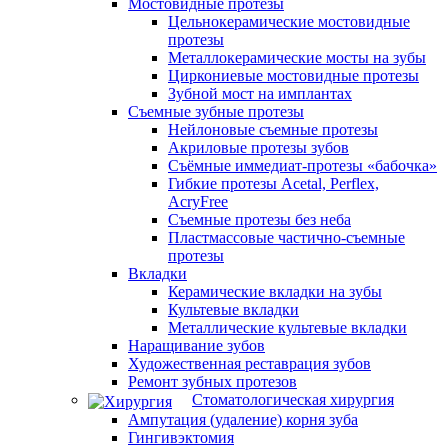
Мостовидные протезы
Цельнокерамические мостовидные
протезы
Металлокерамические мосты на зубы
Циркониевые мостовидные протезы
Зубной мост на имплантах
Съемные зубные протезы
Нейлоновые съемные протезы
Акриловые протезы зубов
Съёмные иммедиат‑протезы «бабочка»
Гибкие протезы Acetal, Perflex,
AcryFree
Съемные протезы без неба
Пластмассовые частично-съемные
протезы
Вкладки
Керамические вкладки на зубы
Культевые вкладки
Металлические культевые вкладки
Наращивание зубов
Художественная реставрация зубов
Ремонт зубных протезов
Стоматологическая хирургия
Ампутация (удаление) корня зуба
Гингивэктомия