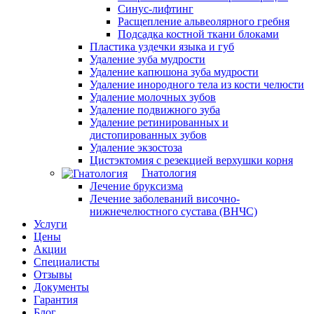
Синус-лифтинг
Расщепление альвеолярного гребня
Подсадка костной ткани блоками
Пластика уздечки языка и губ
Удаление зуба мудрости
Удаление капюшона зуба мудрости
Удаление инородного тела из кости челюсти
Удаление молочных зубов
Удаление подвижного зуба
Удаление ретинированных и
дистопированных зубов
Удаление экзостоза
Цистэктомия с резекцией верхушки корня
Гнатология
Лечение бруксизма
Лечение заболеваний височно-
нижнечелюстного сустава (ВНЧС)
Услуги
Цены
Акции
Специалисты
Отзывы
Документы
Гарантия
Блог