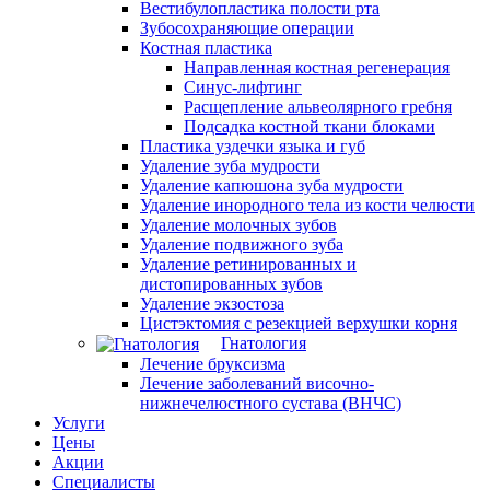
Вестибулопластика полости рта
Зубосохраняющие операции
Костная пластика
Направленная костная регенерация
Синус-лифтинг
Расщепление альвеолярного гребня
Подсадка костной ткани блоками
Пластика уздечки языка и губ
Удаление зуба мудрости
Удаление капюшона зуба мудрости
Удаление инородного тела из кости челюсти
Удаление молочных зубов
Удаление подвижного зуба
Удаление ретинированных и
дистопированных зубов
Удаление экзостоза
Цистэктомия с резекцией верхушки корня
Гнатология
Лечение бруксизма
Лечение заболеваний височно-
нижнечелюстного сустава (ВНЧС)
Услуги
Цены
Акции
Специалисты