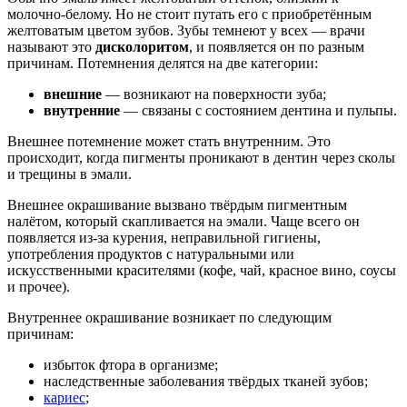
молочно-белому. Но не стоит путать его с приобретённым
желтоватым цветом зубов. Зубы темнеют у всех — врачи
называют это
дисколоритом
, и появляется он по разным
причинам. Потемнения делятся на две категории:
внешние
— возникают на поверхности зуба;
внутренние
— связаны с состоянием дентина и пульпы.
Внешнее потемнение может стать внутренним. Это
происходит, когда пигменты проникают в дентин через сколы
и трещины в эмали.
Внешнее окрашивание вызвано твёрдым пигментным
налётом, который скапливается на эмали. Чаще всего он
появляется из-за курения, неправильной гигиены,
употребления продуктов с натуральными или
искусственными красителями (кофе, чай, красное вино, соусы
и прочее).
Внутреннее окрашивание возникает по следующим
причинам:
избыток фтора в организме;
наследственные заболевания твёрдых тканей зубов;
кариес
;