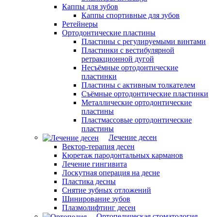
Каппы для зубов
Каппы спортивные для зубов
Ретейнеры
Ортодонтические пластины
Пластины с регулируемыми винтами
Пластинки с вестибулярной
ретракционной дугой
Несъёмные ортодонтические
пластинки
Пластины с активным толкателем
Съёмные ортодонтические пластинки
Металлические ортодонтические
пластины
Пластмассовые ортодонтические
пластины
Лечение десен
Вектор-терапия десен
Кюретаж пародонтальных карманов
Лечение гингивита
Лоскутная операция на десне
Пластика десны
Снятие зубных отложений
Шинирование зубов
Плазмолифтинг десен
Ортопедическая стоматология