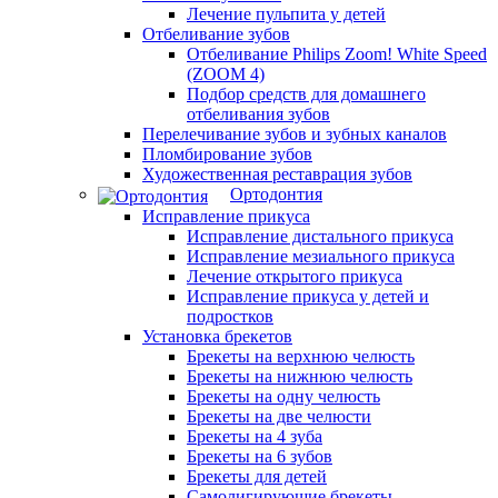
Лечение пульпита у детей
Отбеливание зубов
Отбеливание Philips Zoom! White Speed
(ZOOM 4)
Подбор средств для домашнего
отбеливания зубов
Перелечивание зубов и зубных каналов
Пломбирование зубов
Художественная реставрация зубов
Ортодонтия
Исправление прикуса
Исправление дистального прикуса
Исправление мезиального прикуса
Лечение открытого прикуса
Исправление прикуса у детей и
подростков
Установка брекетов
Брекеты на верхнюю челюсть
Брекеты на нижнюю челюсть
Брекеты на одну челюсть
Брекеты на две челюсти
Брекеты на 4 зуба
Брекеты на 6 зубов
Брекеты для детей
Самолигирующие брекеты