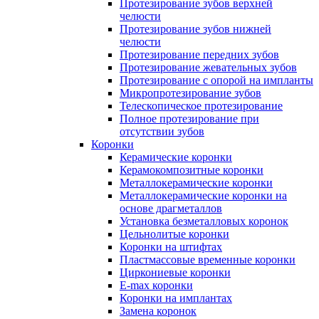
Протезирование зубов верхней
челюсти
Протезирование зубов нижней
челюсти
Протезирование передних зубов
Протезирование жевательных зубов
Протезирование с опорой на импланты
Микропротезирование зубов
Телескопическое протезирование
Полное протезирование при
отсутствии зубов
Коронки
Керамические коронки
Керамокомпозитные коронки
Металлокерамические коронки
Металлокерамические коронки на
основе драгметаллов
Установка безметалловых коронок
Цельнолитые коронки
Коронки на штифтах
Пластмассовые временные коронки
Циркониевые коронки
E-max коронки
Коронки на имплантах
Замена коронок