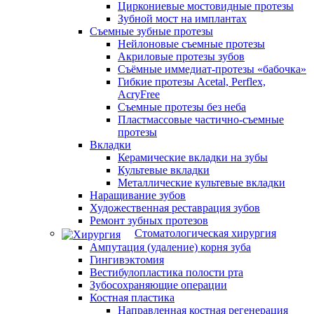
Циркониевые мостовидные протезы
Зубной мост на имплантах
Съемные зубные протезы
Нейлоновые съемные протезы
Акриловые протезы зубов
Съёмные иммедиат‑протезы «бабочка»
Гибкие протезы Acetal, Perflex,
AcryFree
Съемные протезы без неба
Пластмассовые частично-съемные
протезы
Вкладки
Керамические вкладки на зубы
Культевые вкладки
Металлические культевые вкладки
Наращивание зубов
Художественная реставрация зубов
Ремонт зубных протезов
Стоматологическая хирургия
Ампутация (удаление) корня зуба
Гингивэктомия
Вестибулопластика полости рта
Зубосохраняющие операции
Костная пластика
Направленная костная регенерация