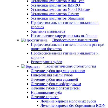
Установка имплантов Astra Tech
Установка имплантов IMPRO
Установка имплантов Nobel Biocare
Установка имплантов Osstem
Установка имплантов Straumann
Профессиональная гигиена имплантов и
коронок
Удаление имплантов
Изготовление хирургических шаблонов
Профессиональная гигиена
Профессиональная гигиена полости рта при
ношении брекетов
Профессиональная гигиена имплантов и
коронок
Ремотерапия зубов
Терапевтическая стоматология
Лечение зубов под микроскопом
Гиперплазия эмали зубов
Лечение зубов под седацией
Лечение зубов с коффердамом
Лечение зубов с оптрагейтом
Наращивание зуба
Лечение кариеса
Лечение кариеса молочных зубов
Лечение кариеса без бормашины ICON