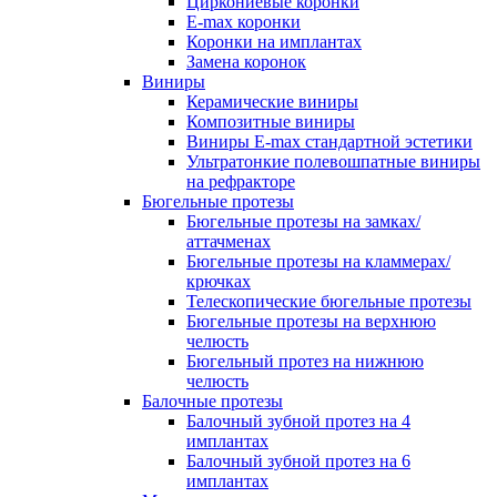
Циркониевые коронки
E-max коронки
Коронки на имплантах
Замена коронок
Виниры
Керамические виниры
Композитные виниры
Виниры E-max стандартной эстетики
Ультратонкие полевошпатные виниры
на рефракторе
Бюгельные протезы
Бюгельные протезы на замках/
аттачменах
Бюгельные протезы на кламмерах/
крючках
Телескопические бюгельные протезы
Бюгельные протезы на верхнюю
челюсть
Бюгельный протез на нижнюю
челюсть
Балочные протезы
Балочный зубной протез на 4
имплантах
Балочный зубной протез на 6
имплантах