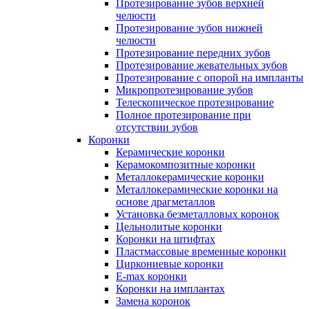
Протезирование зубов верхней
челюсти
Протезирование зубов нижней
челюсти
Протезирование передних зубов
Протезирование жевательных зубов
Протезирование с опорой на импланты
Микропротезирование зубов
Телескопическое протезирование
Полное протезирование при
отсутствии зубов
Коронки
Керамические коронки
Керамокомпозитные коронки
Металлокерамические коронки
Металлокерамические коронки на
основе драгметаллов
Установка безметалловых коронок
Цельнолитые коронки
Коронки на штифтах
Пластмассовые временные коронки
Циркониевые коронки
E-max коронки
Коронки на имплантах
Замена коронок