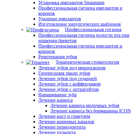
Установка имплантов Straumann
Профессиональная гигиена имплантов и
коронок
Удаление имплантов
Изготовление хирургических шаблонов
Профессиональная гигиена
Профессиональная гигиена полости рта при
ношении брекетов
Профессиональная гигиена имплантов и
коронок
Ремотерапия зубов
Терапевтическая стоматология
Лечение зубов под микроскопом
Гиперплазия эмали зубов
Лечение зубов под седацией
Лечение зубов с коффердамом
Лечение зубов с оптрагейтом
Наращивание зуба
Лечение кариеса
Лечение кариеса молочных зубов
Лечение кариеса без бормашины ICON
Лечение кист и гранулем
Лечение корневых каналов
Лечение периодонтита
Лечение пульпита