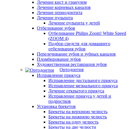
Лечение кист и гранулем
Лечение корневых каналов
Лечение периодонтита
Лечение пульпита
Лечение пульпита у детей
Отбеливание зубов
Отбеливание Philips Zoom! White Speed
(ZOOM 4)
Подбор средств для домашнего
отбеливания зубов
Перелечивание зубов и зубных каналов
Пломбирование зубов
Художественная реставрация зубов
Ортодонтия
Исправление прикуса
Исправление дистального прикуса
Исправление мезиального прикуса
Лечение открытого прикуса
Исправление прикуса у детей и
подростков
Установка брекетов
Брекеты на верхнюю челюсть
Брекеты на нижнюю челюсть
Брекеты на одну челюсть
Брекеты на две челюсти