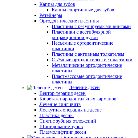
Каппы для зубов
Каппы спортивные для зубов
Ретейнеры
Ортодонтические пластины
Пластины с регулируемыми винтами
Пластинки с вестибулярной
ретракционной дугой
Несъёмные ортодонтические
пластинки
Пластины с активным толкателем
Съёмные ортодонтические пластинки
Металлические ортодонтические
пластины
Пластмассовые ортодонтические
пластины
Лечение десен
Вектор-терапия десен
Кюретаж пародонтальных карманов
Лечение гингивита
Лоскутная операция на десне
Пластика десны
Снятие зубных отложений
Шинирование зубов
Плазмолифтинг десен
Ортопедическая стоматология