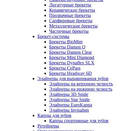
Лигатурные брекеты
Керамические брекеты
Прозрачные брекеты
Сапфировые брекеты
Металлические брекеты
Частичные брекеты
Брекет-системы
Брекеты BioMim
Брекеты Damon Q
Брекеты Damon Clear
Брекеты Mini Diamond
Брекеты Dynaflex SLX
Брекеты CePass
Брекеты Headway 6D
Элайнеры для выравнивания зубов
Элайнеры на верхнюю челюсть
Элайнеры на нижнюю челюсть
Элайнеры 3D Smile
Элайнеры Star Smile
Элайнеры EuroKappa
Элайнеры Invisalign
Каппы для зубов
Каппы спортивные для зубов
Ретейнеры