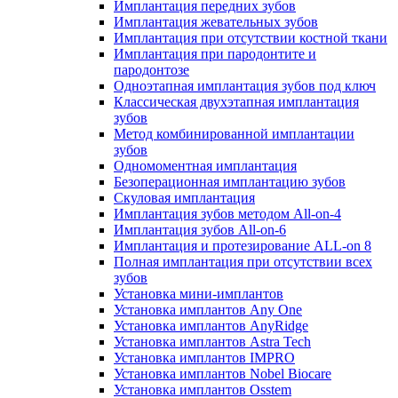
Имплантация передних зубов
Имплантация жевательных зубов
Имплантация при отсутствии костной ткани
Имплантация при пародонтите и
пародонтозе
Одноэтапная имплантация зубов под ключ
Классическая двухэтапная имплантация
зубов
Метод комбинированной имплантации
зубов
Одномоментная имплантация
Безоперационная имплантацию зубов
Скуловая имплантация
Имплантация зубов методом All-on-4
Имплантация зубов All-on-6
Имплантация и протезирование ALL-on 8
Полная имплантация при отсутствии всех
зубов
Установка мини-имплантов
Установка имплантов Any One
Установка имплантов AnyRidge
Установка имплантов Astra Tech
Установка имплантов IMPRO
Установка имплантов Nobel Biocare
Установка имплантов Osstem