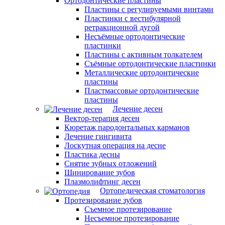
Ортодонтические пластины
Пластины с регулируемыми винтами
Пластинки с вестибулярной
ретракционной дугой
Несъёмные ортодонтические
пластинки
Пластины с активным толкателем
Съёмные ортодонтические пластинки
Металлические ортодонтические
пластины
Пластмассовые ортодонтические
пластины
Лечение десен
Вектор-терапия десен
Кюретаж пародонтальных карманов
Лечение гингивита
Лоскутная операция на десне
Пластика десны
Снятие зубных отложений
Шинирование зубов
Плазмолифтинг десен
Ортопедическая стоматология
Протезирование зубов
Съемное протезирование
Несъемное протезирование