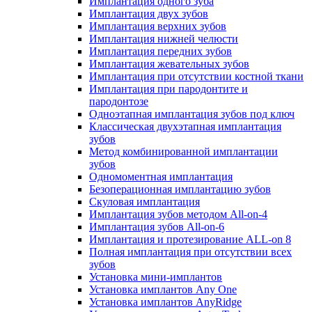
Имплантация одного зуба
Имплантация двух зубов
Имплантация верхних зубов
Имплантация нижней челюсти
Имплантация передних зубов
Имплантация жевательных зубов
Имплантация при отсутствии костной ткани
Имплантация при пародонтите и
пародонтозе
Одноэтапная имплантация зубов под ключ
Классическая двухэтапная имплантация
зубов
Метод комбинированной имплантации
зубов
Одномоментная имплантация
Безоперационная имплантацию зубов
Скуловая имплантация
Имплантация зубов методом All-on-4
Имплантация зубов All-on-6
Имплантация и протезирование ALL-on 8
Полная имплантация при отсутствии всех
зубов
Установка мини-имплантов
Установка имплантов Any One
Установка имплантов AnyRidge