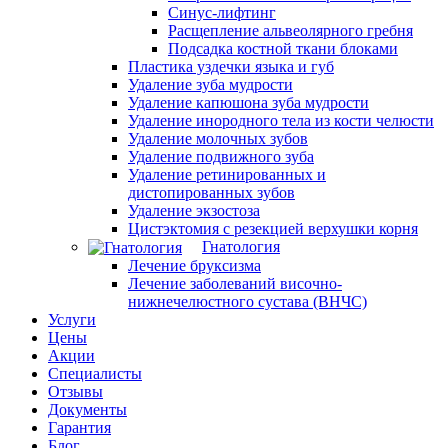
Синус-лифтинг
Расщепление альвеолярного гребня
Подсадка костной ткани блоками
Пластика уздечки языка и губ
Удаление зуба мудрости
Удаление капюшона зуба мудрости
Удаление инородного тела из кости челюсти
Удаление молочных зубов
Удаление подвижного зуба
Удаление ретинированных и
дистопированных зубов
Удаление экзостоза
Цистэктомия с резекцией верхушки корня
Гнатология
Лечение бруксизма
Лечение заболеваний височно-
нижнечелюстного сустава (ВНЧС)
Услуги
Цены
Акции
Специалисты
Отзывы
Документы
Гарантия
Блог