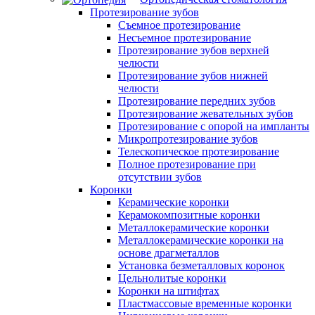
Протезирование зубов
Съемное протезирование
Несъемное протезирование
Протезирование зубов верхней
челюсти
Протезирование зубов нижней
челюсти
Протезирование передних зубов
Протезирование жевательных зубов
Протезирование с опорой на импланты
Микропротезирование зубов
Телескопическое протезирование
Полное протезирование при
отсутствии зубов
Коронки
Керамические коронки
Керамокомпозитные коронки
Металлокерамические коронки
Металлокерамические коронки на
основе драгметаллов
Установка безметалловых коронок
Цельнолитые коронки
Коронки на штифтах
Пластмассовые временные коронки