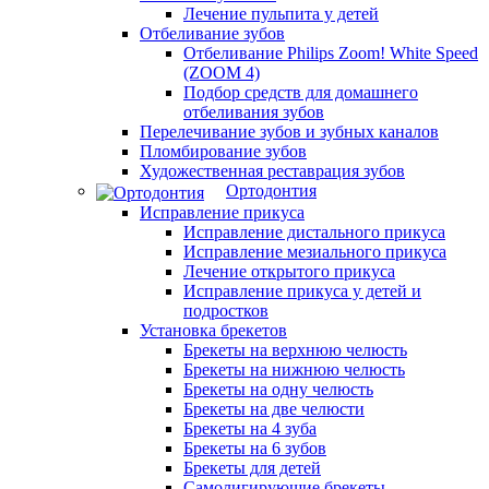
Лечение пульпита у детей
Отбеливание зубов
Отбеливание Philips Zoom! White Speed
(ZOOM 4)
Подбор средств для домашнего
отбеливания зубов
Перелечивание зубов и зубных каналов
Пломбирование зубов
Художественная реставрация зубов
Ортодонтия
Исправление прикуса
Исправление дистального прикуса
Исправление мезиального прикуса
Лечение открытого прикуса
Исправление прикуса у детей и
подростков
Установка брекетов
Брекеты на верхнюю челюсть
Брекеты на нижнюю челюсть
Брекеты на одну челюсть
Брекеты на две челюсти
Брекеты на 4 зуба
Брекеты на 6 зубов
Брекеты для детей
Самолигирующие брекеты