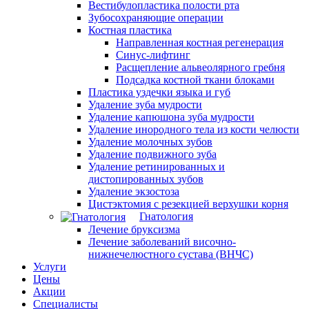
Вестибулопластика полости рта
Зубосохраняющие операции
Костная пластика
Направленная костная регенерация
Синус-лифтинг
Расщепление альвеолярного гребня
Подсадка костной ткани блоками
Пластика уздечки языка и губ
Удаление зуба мудрости
Удаление капюшона зуба мудрости
Удаление инородного тела из кости челюсти
Удаление молочных зубов
Удаление подвижного зуба
Удаление ретинированных и
дистопированных зубов
Удаление экзостоза
Цистэктомия с резекцией верхушки корня
Гнатология
Лечение бруксизма
Лечение заболеваний височно-
нижнечелюстного сустава (ВНЧС)
Услуги
Цены
Акции
Специалисты