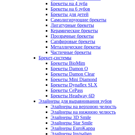
Брекеты на 4 зуба
Брекеты на 6 зубов
Брекеты для детей
Самолигирующие брекеты
Лигатурные брекеты
Керамические брекеты
Прозрачные брекеты
Сапфировые брекеты
Металлические брекеты
Частичные брекеты
Брекет-системы
Брекеты BioMim
Брекеты Damon Q
Брекеты Damon Clear
Брекеты Mini Diamond
Брекеты Dynaflex SLX
Брекеты CePass
Брекеты Headway 6D
Элайнеры для выравнивания зубов
Элайнеры на верхнюю челюсть
Элайнеры на нижнюю челюсть
Элайнеры 3D Smile
Элайнеры Star Smile
Элайнеры EuroKappa
Элайнеры Invisalign