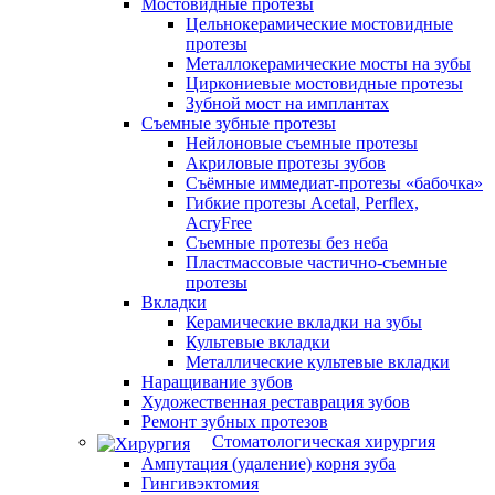
Мостовидные протезы
Цельнокерамические мостовидные
протезы
Металлокерамические мосты на зубы
Циркониевые мостовидные протезы
Зубной мост на имплантах
Съемные зубные протезы
Нейлоновые съемные протезы
Акриловые протезы зубов
Съёмные иммедиат‑протезы «бабочка»
Гибкие протезы Acetal, Perflex,
AcryFree
Съемные протезы без неба
Пластмассовые частично-съемные
протезы
Вкладки
Керамические вкладки на зубы
Культевые вкладки
Металлические культевые вкладки
Наращивание зубов
Художественная реставрация зубов
Ремонт зубных протезов
Стоматологическая хирургия
Ампутация (удаление) корня зуба
Гингивэктомия