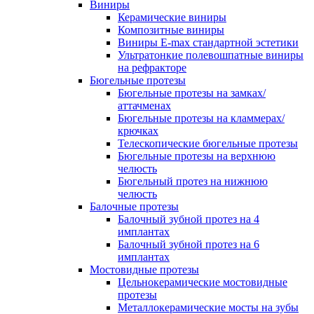
Виниры
Керамические виниры
Композитные виниры
Виниры E-max стандартной эстетики
Ультратонкие полевошпатные виниры
на рефракторе
Бюгельные протезы
Бюгельные протезы на замках/
аттачменах
Бюгельные протезы на кламмерах/
крючках
Телескопические бюгельные протезы
Бюгельные протезы на верхнюю
челюсть
Бюгельный протез на нижнюю
челюсть
Балочные протезы
Балочный зубной протез на 4
имплантах
Балочный зубной протез на 6
имплантах
Мостовидные протезы
Цельнокерамические мостовидные
протезы
Металлокерамические мосты на зубы