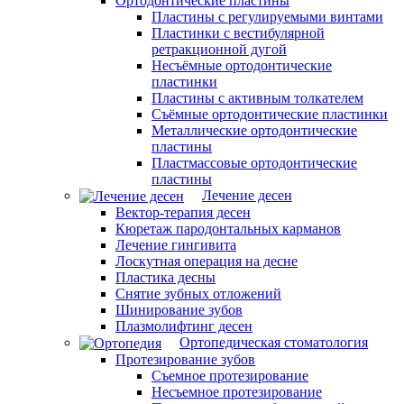
Ортодонтические пластины
Пластины с регулируемыми винтами
Пластинки с вестибулярной
ретракционной дугой
Несъёмные ортодонтические
пластинки
Пластины с активным толкателем
Съёмные ортодонтические пластинки
Металлические ортодонтические
пластины
Пластмассовые ортодонтические
пластины
Лечение десен
Вектор-терапия десен
Кюретаж пародонтальных карманов
Лечение гингивита
Лоскутная операция на десне
Пластика десны
Снятие зубных отложений
Шинирование зубов
Плазмолифтинг десен
Ортопедическая стоматология
Протезирование зубов
Съемное протезирование
Несъемное протезирование