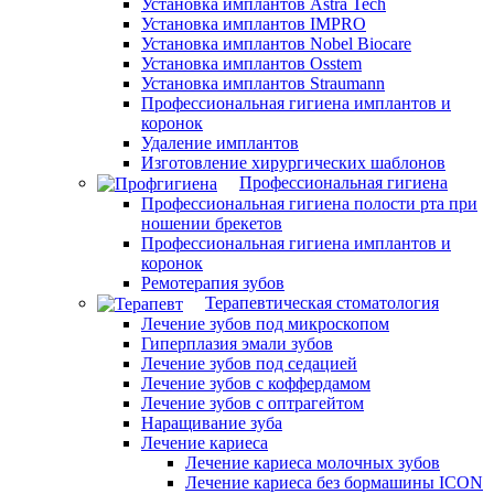
Установка имплантов Astra Tech
Установка имплантов IMPRO
Установка имплантов Nobel Biocare
Установка имплантов Osstem
Установка имплантов Straumann
Профессиональная гигиена имплантов и
коронок
Удаление имплантов
Изготовление хирургических шаблонов
Профессиональная гигиена
Профессиональная гигиена полости рта при
ношении брекетов
Профессиональная гигиена имплантов и
коронок
Ремотерапия зубов
Терапевтическая стоматология
Лечение зубов под микроскопом
Гиперплазия эмали зубов
Лечение зубов под седацией
Лечение зубов с коффердамом
Лечение зубов с оптрагейтом
Наращивание зуба
Лечение кариеса
Лечение кариеса молочных зубов
Лечение кариеса без бормашины ICON