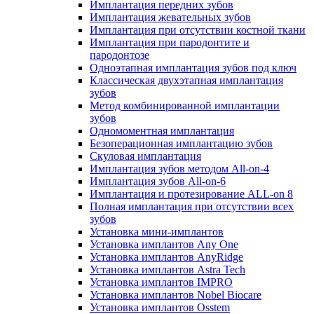
Имплантация передних зубов
Имплантация жевательных зубов
Имплантация при отсутствии костной ткани
Имплантация при пародонтите и
пародонтозе
Одноэтапная имплантация зубов под ключ
Классическая двухэтапная имплантация
зубов
Метод комбинированной имплантации
зубов
Одномоментная имплантация
Безоперационная имплантацию зубов
Скуловая имплантация
Имплантация зубов методом All-on-4
Имплантация зубов All-on-6
Имплантация и протезирование ALL-on 8
Полная имплантация при отсутствии всех
зубов
Установка мини-имплантов
Установка имплантов Any One
Установка имплантов AnyRidge
Установка имплантов Astra Tech
Установка имплантов IMPRO
Установка имплантов Nobel Biocare
Установка имплантов Osstem