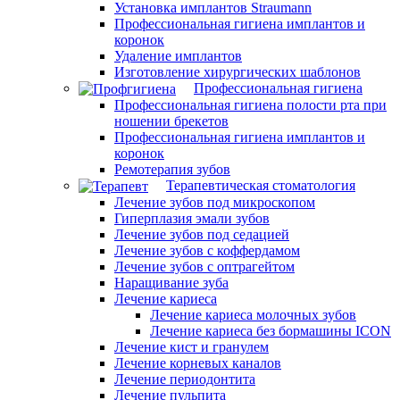
Установка имплантов Straumann
Профессиональная гигиена имплантов и
коронок
Удаление имплантов
Изготовление хирургических шаблонов
Профессиональная гигиена
Профессиональная гигиена полости рта при
ношении брекетов
Профессиональная гигиена имплантов и
коронок
Ремотерапия зубов
Терапевтическая стоматология
Лечение зубов под микроскопом
Гиперплазия эмали зубов
Лечение зубов под седацией
Лечение зубов с коффердамом
Лечение зубов с оптрагейтом
Наращивание зуба
Лечение кариеса
Лечение кариеса молочных зубов
Лечение кариеса без бормашины ICON
Лечение кист и гранулем
Лечение корневых каналов
Лечение периодонтита
Лечение пульпита