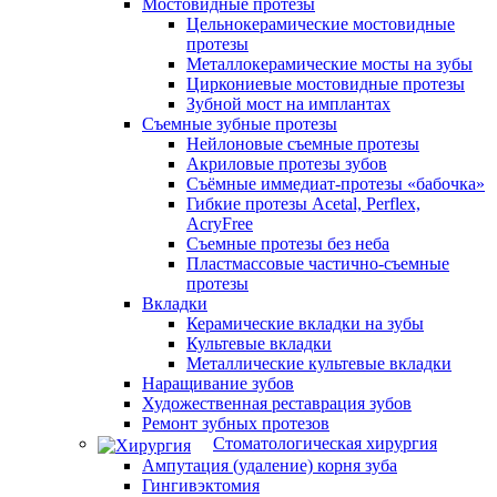
Мостовидные протезы
Цельнокерамические мостовидные
протезы
Металлокерамические мосты на зубы
Циркониевые мостовидные протезы
Зубной мост на имплантах
Съемные зубные протезы
Нейлоновые съемные протезы
Акриловые протезы зубов
Съёмные иммедиат‑протезы «бабочка»
Гибкие протезы Acetal, Perflex,
AcryFree
Съемные протезы без неба
Пластмассовые частично-съемные
протезы
Вкладки
Керамические вкладки на зубы
Культевые вкладки
Металлические культевые вкладки
Наращивание зубов
Художественная реставрация зубов
Ремонт зубных протезов
Стоматологическая хирургия
Ампутация (удаление) корня зуба
Гингивэктомия