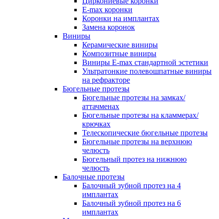
Циркониевые коронки
E-max коронки
Коронки на имплантах
Замена коронок
Виниры
Керамические виниры
Композитные виниры
Виниры E-max стандартной эстетики
Ультратонкие полевошпатные виниры
на рефракторе
Бюгельные протезы
Бюгельные протезы на замках/
аттачменах
Бюгельные протезы на кламмерах/
крючках
Телескопические бюгельные протезы
Бюгельные протезы на верхнюю
челюсть
Бюгельный протез на нижнюю
челюсть
Балочные протезы
Балочный зубной протез на 4
имплантах
Балочный зубной протез на 6
имплантах