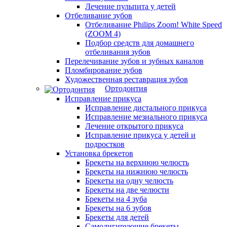
Лечение пульпита у детей
Отбеливание зубов
Отбеливание Philips Zoom! White Speed
(ZOOM 4)
Подбор средств для домашнего
отбеливания зубов
Перелечивание зубов и зубных каналов
Пломбирование зубов
Художественная реставрация зубов
Ортодонтия
Исправление прикуса
Исправление дистального прикуса
Исправление мезиального прикуса
Лечение открытого прикуса
Исправление прикуса у детей и
подростков
Установка брекетов
Брекеты на верхнюю челюсть
Брекеты на нижнюю челюсть
Брекеты на одну челюсть
Брекеты на две челюсти
Брекеты на 4 зуба
Брекеты на 6 зубов
Брекеты для детей
Самолигирующие брекеты