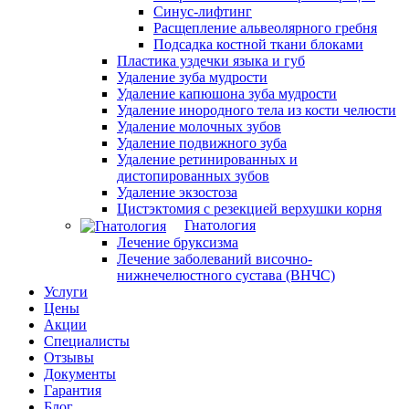
Синус-лифтинг
Расщепление альвеолярного гребня
Подсадка костной ткани блоками
Пластика уздечки языка и губ
Удаление зуба мудрости
Удаление капюшона зуба мудрости
Удаление инородного тела из кости челюсти
Удаление молочных зубов
Удаление подвижного зуба
Удаление ретинированных и
дистопированных зубов
Удаление экзостоза
Цистэктомия с резекцией верхушки корня
Гнатология
Лечение бруксизма
Лечение заболеваний височно-
нижнечелюстного сустава (ВНЧС)
Услуги
Цены
Акции
Специалисты
Отзывы
Документы
Гарантия
Блог