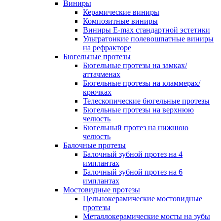
Виниры
Керамические виниры
Композитные виниры
Виниры E-max стандартной эстетики
Ультратонкие полевошпатные виниры
на рефракторе
Бюгельные протезы
Бюгельные протезы на замках/
аттачменах
Бюгельные протезы на кламмерах/
крючках
Телескопические бюгельные протезы
Бюгельные протезы на верхнюю
челюсть
Бюгельный протез на нижнюю
челюсть
Балочные протезы
Балочный зубной протез на 4
имплантах
Балочный зубной протез на 6
имплантах
Мостовидные протезы
Цельнокерамические мостовидные
протезы
Металлокерамические мосты на зубы