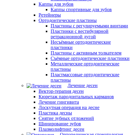
Каппы для зубов
Каппы спортивные для зубов
Ретейнеры
Ортодонтические пластины
Пластины с регулируемыми винтами
Пластинки с вестибулярной
ретракционной дугой
Несъёмные ортодонтические
пластинки
Пластины с активным толкателем
Съёмные ортодонтические пластинки
Металлические ортодонтические
пластины
Пластмассовые ортодонтические
пластины
Лечение десен
Вектор-терапия десен
Кюретаж пародонтальных карманов
Лечение гингивита
Лоскутная операция на десне
Пластика десны
Снятие зубных отложений
Шинирование зубов
Плазмолифтинг десен
Ортопедическая стоматология