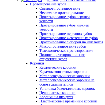
Протезирование зубов
Съемное протезирование
Несъемное протезирование
Протезирование зубов верхней
челюсти
Протезирование зубов нижней
челюсти
Протезирование передних зубов
Протезирование жевательных зубов
Протезирование с опорой на импланты
Микропротезирование зубов
Телескопическое протезирование
Полное протезирование при
отсутствии зубов
Коронки
Керамические коронки
Керамокомпозитные коронки
Металлокерамические коронки
Металлокерамические коронки на
основе драгметаллов
Установка безметалловых коронок
Цельнолитые коронки
Коронки на штифтах
Пластмассовые временные коронки