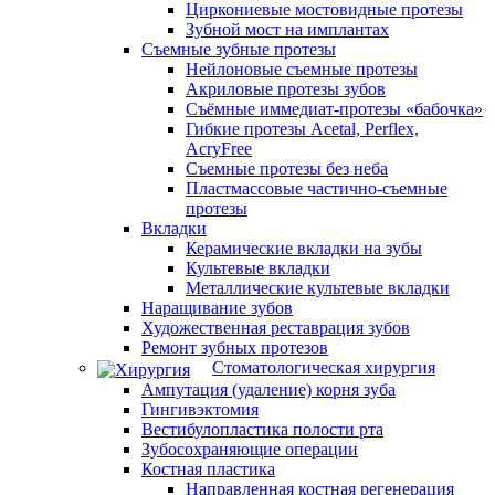
Циркониевые мостовидные протезы
Зубной мост на имплантах
Съемные зубные протезы
Нейлоновые съемные протезы
Акриловые протезы зубов
Съёмные иммедиат‑протезы «бабочка»
Гибкие протезы Acetal, Perflex,
AcryFree
Съемные протезы без неба
Пластмассовые частично-съемные
протезы
Вкладки
Керамические вкладки на зубы
Культевые вкладки
Металлические культевые вкладки
Наращивание зубов
Художественная реставрация зубов
Ремонт зубных протезов
Стоматологическая хирургия
Ампутация (удаление) корня зуба
Гингивэктомия
Вестибулопластика полости рта
Зубосохраняющие операции
Костная пластика
Направленная костная регенерация