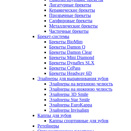
Лигатурные брекеты
Керамические брекеты
Прозрачные брекеты
Сапфировые брекеты
Металлические брекеты
Частичные брекеты
Брекет-системы
Брекеты BioMim
Брекеты Damon Q
Брекеты Damon Clear
Брекеты Mini Diamond
Брекеты Dynaflex SLX
Брекеты CePass
Брекеты Headway 6D
Элайнеры для выравнивания зубов
Элайнеры на верхнюю челюсть
Элайнеры на нижнюю челюсть
Элайнеры 3D Smile
Элайнеры Star Smile
Элайнеры EuroKappa
Элайнеры Invisalign
Каппы для зубов
Каппы спортивные для зубов
Ретейнеры