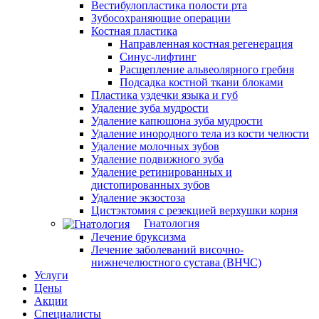
Вестибулопластика полости рта
Зубосохраняющие операции
Костная пластика
Направленная костная регенерация
Синус-лифтинг
Расщепление альвеолярного гребня
Подсадка костной ткани блоками
Пластика уздечки языка и губ
Удаление зуба мудрости
Удаление капюшона зуба мудрости
Удаление инородного тела из кости челюсти
Удаление молочных зубов
Удаление подвижного зуба
Удаление ретинированных и
дистопированных зубов
Удаление экзостоза
Цистэктомия с резекцией верхушки корня
Гнатология
Лечение бруксизма
Лечение заболеваний височно-
нижнечелюстного сустава (ВНЧС)
Услуги
Цены
Акции
Специалисты