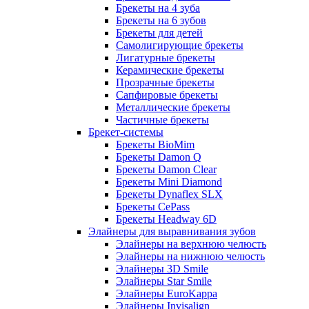
Брекеты на 4 зуба
Брекеты на 6 зубов
Брекеты для детей
Самолигирующие брекеты
Лигатурные брекеты
Керамические брекеты
Прозрачные брекеты
Сапфировые брекеты
Металлические брекеты
Частичные брекеты
Брекет-системы
Брекеты BioMim
Брекеты Damon Q
Брекеты Damon Clear
Брекеты Mini Diamond
Брекеты Dynaflex SLX
Брекеты CePass
Брекеты Headway 6D
Элайнеры для выравнивания зубов
Элайнеры на верхнюю челюсть
Элайнеры на нижнюю челюсть
Элайнеры 3D Smile
Элайнеры Star Smile
Элайнеры EuroKappa
Элайнеры Invisalign