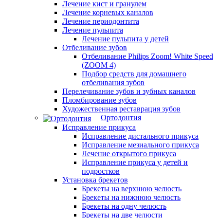
Лечение кист и гранулем
Лечение корневых каналов
Лечение периодонтита
Лечение пульпита
Лечение пульпита у детей
Отбеливание зубов
Отбеливание Philips Zoom! White Speed
(ZOOM 4)
Подбор средств для домашнего
отбеливания зубов
Перелечивание зубов и зубных каналов
Пломбирование зубов
Художественная реставрация зубов
Ортодонтия
Исправление прикуса
Исправление дистального прикуса
Исправление мезиального прикуса
Лечение открытого прикуса
Исправление прикуса у детей и
подростков
Установка брекетов
Брекеты на верхнюю челюсть
Брекеты на нижнюю челюсть
Брекеты на одну челюсть
Брекеты на две челюсти