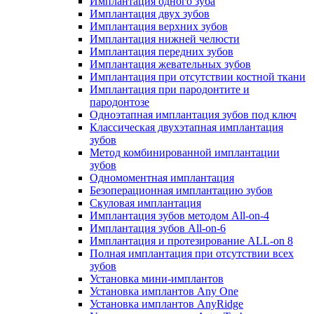
Имплантация одного зуба
Имплантация двух зубов
Имплантация верхних зубов
Имплантация нижней челюсти
Имплантация передних зубов
Имплантация жевательных зубов
Имплантация при отсутствии костной ткани
Имплантация при пародонтите и
пародонтозе
Одноэтапная имплантация зубов под ключ
Классическая двухэтапная имплантация
зубов
Метод комбинированной имплантации
зубов
Одномоментная имплантация
Безоперационная имплантацию зубов
Скуловая имплантация
Имплантация зубов методом All-on-4
Имплантация зубов All-on-6
Имплантация и протезирование ALL-on 8
Полная имплантация при отсутствии всех
зубов
Установка мини-имплантов
Установка имплантов Any One
Установка имплантов AnyRidge