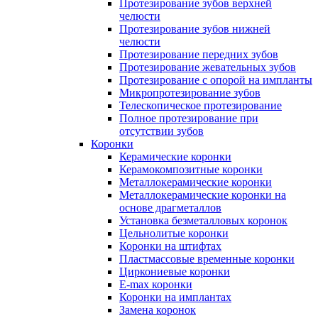
Протезирование зубов верхней
челюсти
Протезирование зубов нижней
челюсти
Протезирование передних зубов
Протезирование жевательных зубов
Протезирование с опорой на импланты
Микропротезирование зубов
Телескопическое протезирование
Полное протезирование при
отсутствии зубов
Коронки
Керамические коронки
Керамокомпозитные коронки
Металлокерамические коронки
Металлокерамические коронки на
основе драгметаллов
Установка безметалловых коронок
Цельнолитые коронки
Коронки на штифтах
Пластмассовые временные коронки
Циркониевые коронки
E-max коронки
Коронки на имплантах
Замена коронок